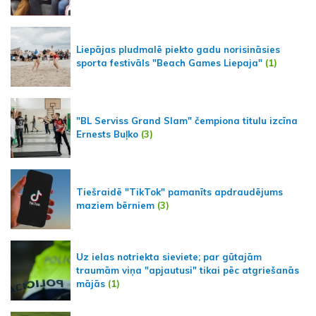
Liepājas pludmalē piekto gadu norisināsies
sporta festivāls "Beach Games Liepaja"
(1)
"BL Serviss Grand Slam" čempiona titulu izcīna
Ernests Buļko
(3)
Tiešraidē "TikTok" pamanīts apdraudējums
maziem bērniem
(3)
Uz ielas notriekta sieviete; par gūtajām
traumām viņa "apjautusi" tikai pēc atgriešanās
mājās
(1)