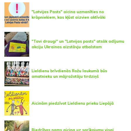
"Latvijas Pasts" aicina uzmanīties no
krāpniekiem, kas kļūst aizvien aktīvāki
"Tavi draugi" un "Latvijas pasts" atsāk adījumu
akciju Ukrainas aizstāvju atbalstam
Lieldienu brīvdienās Rožu laukumā būs
amatnieku un mājražotāju tirdziņš
Aicinām piedzīvot Lieldienu prieku Liepājā
Biedrības nams aicina uz sarīkojumu visai