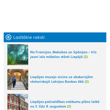
Lasītākie raksti
No Francijas, Meksikas un Spānijas – trīs
jauni ielu mākslas stāsti Liepājā
(2)
Liepājas muzejs aicina uz ekskursijām
vēsturiskajā Latvijas Bankas ēkā
(2)
Liepājas pašvaldības notikumu plāns laikā
no 3. līdz 9. augustam
(2)