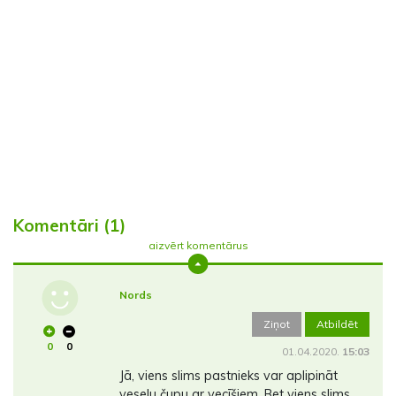
Komentāri (1)
aizvērt komentārus
Nords
Ziņot
Atbildēt
0
0
01.04.2020.
15:03
Jā, viens slims pastnieks var aplipināt
veselu čupu ar vecīšiem. Bet viens slims