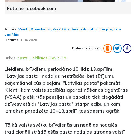
Foto no facebook.com
Autors:
Vineta Danielsone, Vecākā sabiedrisko attiecību projektu
vadītāja
Datums:
1.04.2020
Dalies ar šo ziņu:
Birkas:
pasts
,
Lieldienas
,
Covid-19
Lieldienu brīvdienu periodā no 10. līdz 13.aprīlim
"Latvijas pasta" nodaļas nestrādās, bet sūtījumu
saņemšanai būs pieejami "Latvijas pasta" pakomāti.
Klienti, kam Valsts sociālās apdrošināšanas aģentūras
(VSAA) piešķirtās pensijas un pabalsti tiek piegādāti
dzīvesvietā ar "Latvijas pasta" starpniecību un kam
izmaksa paredzēta 10.–13.aprīlī, tos saņems agrāk.
Tā kā valsts svētku brīvdienās un nedēļas nogalēs
tradicionāli strādājošās pasta nodaļas atrodas valstī