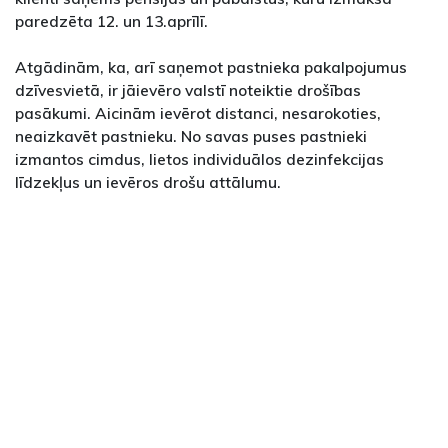
paredzēta 12. un 13.aprīlī.
Atgādinām, ka, arī saņemot pastnieka pakalpojumus
dzīvesvietā, ir jāievēro valstī noteiktie drošības
pasākumi. Aicinām ievērot distanci, nesarokoties,
neaizkavēt pastnieku. No savas puses pastnieki
izmantos cimdus, lietos individuālos dezinfekcijas
līdzekļus un ievēros drošu attālumu.