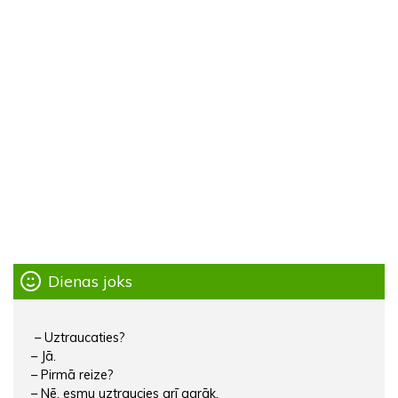
Dienas joks
– Uztraucaties?
– Jā.
– Pirmā reize?
– Nē, esmu uztraucies arī agrāk.