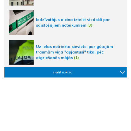
Iedzīvotājus aicina izteikt viedokli par
saistošajiem noteikumiem
(3)
Uz ielas notriekta sieviete; par gūtajām
traumām viņa "apjautusi" tikai pēc
atgriešanās mājās
(1)
skatīt nākošo