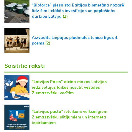
“Bioforce” piesaista Baltijas biometāna nozarē
līdz šim lielākās investīcijas un paplašinās
darbību Latvijā
(2)
Aizvadīts Liepājas pludmales tenisa līgas 4.
posms
(2)
Saistītie raksti
"Latvijas Pasts" aicina mazos Latvijas
iedzīvotājus laikus nosūtīt vēstules
Ziemassvētku vecītim
"Latvijas pasta" ieteikumi veiksmīgiem
Ziemassvētku sūtījumiem un interneta
iepirkumiem