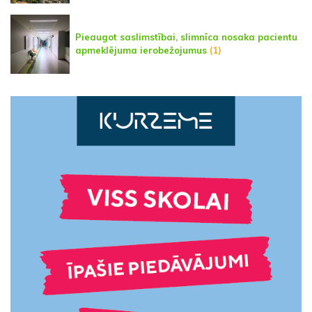
Pieaugot saslimstībai, slimnīca nosaka pacientu
apmeklējuma ierobežojumus
(1)