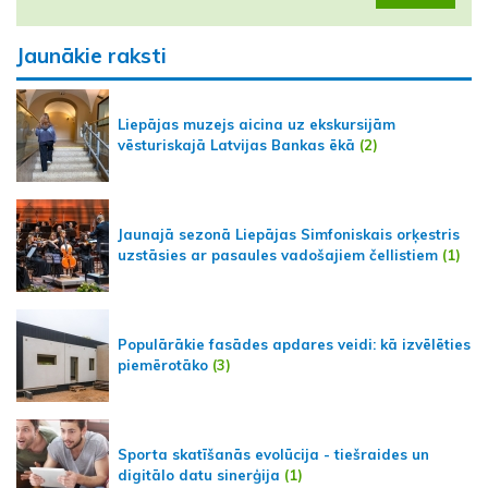
Jaunākie raksti
Liepājas muzejs aicina uz ekskursijām
vēsturiskajā Latvijas Bankas ēkā
(2)
Jaunajā sezonā Liepājas Simfoniskais orķestris
uzstāsies ar pasaules vadošajiem čellistiem
(1)
Populārākie fasādes apdares veidi: kā izvēlēties
piemērotāko
(3)
Sporta skatīšanās evolūcija - tiešraides un
digitālo datu sinerģija
(1)