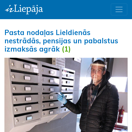
Pasta nodaļas Lieldienās
nestrādās, pensijas un pabalstus
izmaksās agrāk
(1)