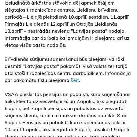
izsludinātā ārkārtas stāvokļa dēļ apmeklētājiem
slēgtajos tirdzniecības centros, Lieldienu brīvdienu
periodā – Lielajā piektdienā 10.aprīlī, sestdien, 11.aprīlī,
Pirmajās Lieldienās 12.aprīlī un Otrajās Lieldienās
13.aprīlī – nestrādās neviena "Latvijas pasta" nodaļa.
Informācija par darbalaika izmaiņām ir pieejama arī uz
vietas visās pasta nodaļās.
Brīvdienās sūtījumu saņemšanai būs pieejami vairāki
desmiti "Latvijas pasta" pakomāti visā valsts teritorijā
atbilstoši tirdzniecības centru darbalaikiem. Informācija
par pakomātu tīklu pieejama
šeit
.
VSAA piešķirtās pensijas un pabalsti, kuru saņemšanas
laiks klienta dzīvesvietā ir 6. un 7.aprīlis, tiks piegādāti
6.aprīlī, bet 7.aprīlī pensijas un pabalstus dzīvesvietā
saņems klienti, kuriem izmaksas datums noteikts 8. un
9.aprīlī. Pensijas un pabalsti, kuru saņemšanas laiks ir
10. un 11.aprīlis, tiks piegādāti 8.aprīlī, savukārt 9.aprīlī
klienti saņems pensijas un pabalstus, kuru izmaksa