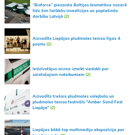
“Bioforce” piesaista Baltijas biometāna nozarē
līdz šim lielākās investīcijas un paplašinās
darbību Latvijā
(2)
Aizvadīts Liepājas pludmales tenisa līgas 4.
posms
(2)
Iedzīvotājus aicina izteikt viedokli par
saistošajiem noteikumiem
(2)
Aizvadīts trešais pludmales volejbola un
pludmales tenisa festivāls "Amber Sand Fest
Liepāja"
(2)
Liepājas bākā top multimediju ekspozīcija par