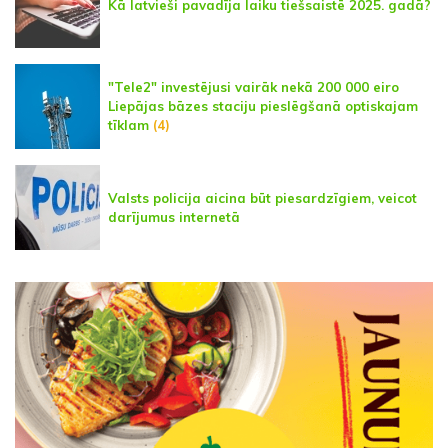
Kā latvieši pavadīja laiku tiešsaistē 2025. gadā?
"Tele2" investējusi vairāk nekā 200 000 eiro
Liepājas bāzes staciju pieslēgšanā optiskajam
tīklam
(4)
Valsts policija aicina būt piesardzīgiem, veicot
darījumus internetā