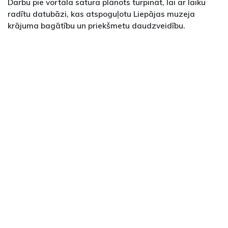
Darbu pie vortāla satura plānots turpināt, lai ar laiku
radītu datubāzi, kas atspoguļotu Liepājas muzeja
krājuma bagātību un priekšmetu daudzveidību.