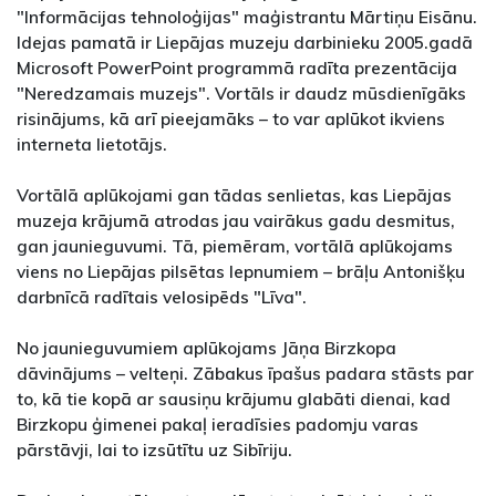
"Informācijas tehnoloģijas" maģistrantu Mārtiņu Eisānu.
Idejas pamatā ir Liepājas muzeju darbinieku 2005.gadā
Microsoft PowerPoint programmā radīta prezentācija
"Neredzamais muzejs". Vortāls ir daudz mūsdienīgāks
risinājums, kā arī pieejamāks – to var aplūkot ikviens
interneta lietotājs.
Vortālā aplūkojami gan tādas senlietas, kas Liepājas
muzeja krājumā atrodas jau vairākus gadu desmitus,
gan jaunieguvumi. Tā, piemēram, vortālā aplūkojams
viens no Liepājas pilsētas lepnumiem – brāļu Antonišķu
darbnīcā radītais velosipēds "Līva".
No jaunieguvumiem aplūkojams Jāņa Birzkopa
dāvinājums – velteņi. Zābakus īpašus padara stāsts par
to, kā tie kopā ar sausiņu krājumu glabāti dienai, kad
Birzkopu ģimenei pakaļ ieradīsies padomju varas
pārstāvji, lai to izsūtītu uz Sibīriju.