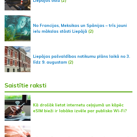
Liepājas ostu
(2)
No Francijas, Meksikas un Spānijas – trīs jauni
ielu mākslas stāsti Liepājā
(2)
Liepājas pašvaldības notikumu plāns laikā no 3.
līdz 9. augustam
(2)
Saistītie raksti
Kā drošāk lietot internetu ceļojumā un kāpēc
eSIM bieži ir labāka izvēle par publisko Wi-Fi?