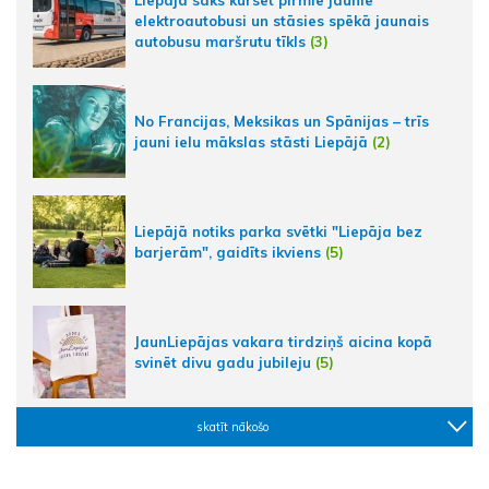
Liepājā sāks kursēt pirmie jaunie
elektroautobusi un stāsies spēkā jaunais
autobusu maršrutu tīkls
(3)
No Francijas, Meksikas un Spānijas – trīs
jauni ielu mākslas stāsti Liepājā
(2)
Liepājā notiks parka svētki "Liepāja bez
barjerām", gaidīts ikviens
(5)
JaunLiepājas vakara tirdziņš aicina kopā
svinēt divu gadu jubileju
(5)
skatīt nākošo