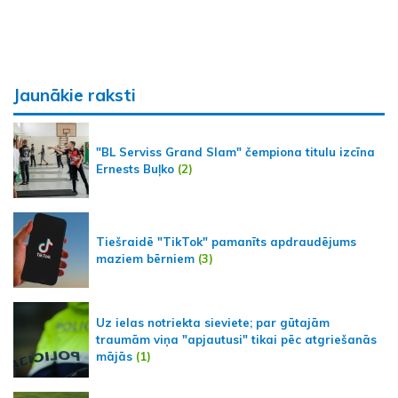
Jaunākie raksti
"BL Serviss Grand Slam" čempiona titulu izcīna
Ernests Buļko
(2)
Tiešraidē "TikTok" pamanīts apdraudējums
maziem bērniem
(3)
Uz ielas notriekta sieviete; par gūtajām
traumām viņa "apjautusi" tikai pēc atgriešanās
mājās
(1)