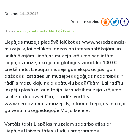
Datums:
14.12.2012
Dalies ar šo ziņu:
Birkas:
muzeijs
,
internets
,
Mārtiņš Eisāns
Liepājas muzejs piedāvā ielūkoties www.neredzamais-
muzejs.lv, lai aplūkotu dažas no interesantākajām un
unikālākajām Liepājas muzeja krājuma senlietām.
Liepājas muzeja krājumā glabājas vairāk kā 100 00
priekšmetu. Liepājas muzejs gan ekspozīcijās, gan
dažādās izstādēs un muzejpedagoģijas nodarbībās ir
rādījis mazu daļu no glabātuvju bagātībām. Lai radītu
iespēju plašākai auditorijai ieraudzīt muzeja krājuma
senlietu daudzveidību, ir radīts vortāls
www.neredzamais-muzejs.lv, informē Liepājas muzeja
galvenā muzejpedagoģe Maija Meiere.
Vortāls tapis Liepājas muzejam sadarbojoties ar
Liepājas Universitātes studiju programmas