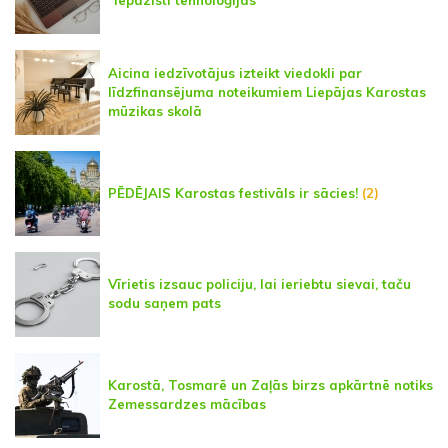
“Iepazīsti tehnoloģijas”
Aicina iedzīvotājus izteikt viedokli par
līdzfinansējuma noteikumiem Liepājas Karostas
mūzikas skolā
PĒDĒJAIS Karostas festivāls ir sācies!
(2)
Vīrietis izsauc policiju, lai ieriebtu sievai, taču
sodu saņem pats
Karostā, Tosmarē un Zaļās birzs apkārtnē notiks
Zemessardzes mācības