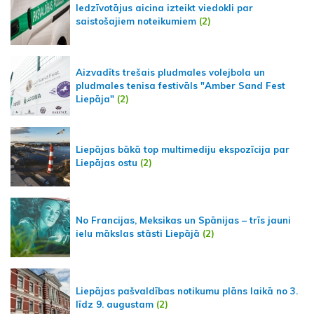
Iedzīvotājus aicina izteikt viedokli par
saistošajiem noteikumiem
(2)
Aizvadīts trešais pludmales volejbola un
pludmales tenisa festivāls "Amber Sand Fest
Liepāja"
(2)
Liepājas bākā top multimediju ekspozīcija par
Liepājas ostu
(2)
No Francijas, Meksikas un Spānijas – trīs jauni
ielu mākslas stāsti Liepājā
(2)
Liepājas pašvaldības notikumu plāns laikā no 3.
līdz 9. augustam
(2)