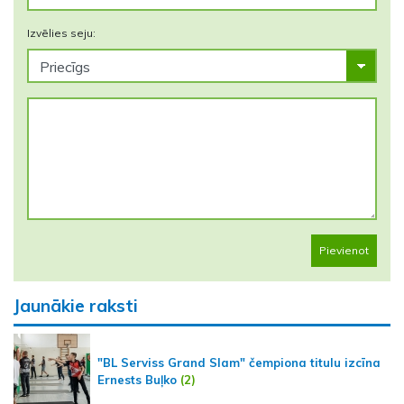
Izvēlies seju:
Pievienot
Jaunākie raksti
"BL Serviss Grand Slam" čempiona titulu izcīna
Ernests Buļko
(2)