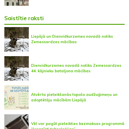
Saistītie raksti
Liepājā un Dienvidkurzemes novadā notiks
Zemessardzes mācības
Dienvidkurzemes novadā notiks Zemessardzes
44. kājnieku bataljona mācības
Atvērta pieteikšanās topošo audžuģimeņu un
adoptētāju mācībām Liepājā
Vēl var pagūt pieteikties bezmaksas programmā