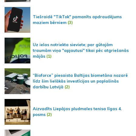
Tiešraidē "TikTok" pamanīts apdraudējums
maziem bērniem
(3)
Uz ielas notriekta sieviete; par gūtajām
traumām viņa "apjautusi" tikai pēc atgriešanās
mājās
(1)
“Bioforce” piesaista Baltijas biometāna nozarē
līdz šim lielākās investīcijas un paplašinās
darbību Latvijā
(2)
Aizvadīts Liepājas pludmales tenisa līgas 4.
posms
(2)