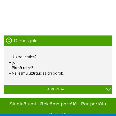
Dienas joks
– Uztraucaties?
– Jā.
– Pirmā reize?
– Nē, esmu uztraucies arī agrāk.
skatīt nākošo
Sludinājumi
Reklāma portālā
Par portālu
Kontakti