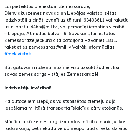
Lai pieteiktos dienestam Zemessardzē,
Dienvidkurzemes novada un Liepājas valstspilsētas
iedzīvotāji aicināti zvanīt uz tālruni 63403611 vai rakstīt
uz e-pastu 44bn@mil.lv , vai personīgi ierasties vienībā
– Liepājā, Atmodas bulvārī 9. Savukārt, lai iestātos
Zemessardzē jebkurā citā bataljonā – zvaniet 1811,
rakstiet esizemessargs@mil.lv Vairāk informācijas
tīmekļvietnē
.
Būt gatavam rītdienai nozīmē visu uzsākt šodien. Esi
savas zemes sargs – stājies Zemessardzē!
Iedzīvotāju ievērībai!
Pa autoceļiem Liepājas valstspilsētas ziemeļu daļā
iespējama militārā transporta īslaicīga pārvietošanās.
Mācību laikā zemessargi izmantos mācību munīciju, kas
rada skaņu, bet nekādā veidā neapdraud cilvēku dzīvību