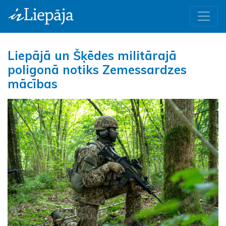
Liepājā un Šķēdes militārajā
poligonā notiks Zemessardzes
mācības