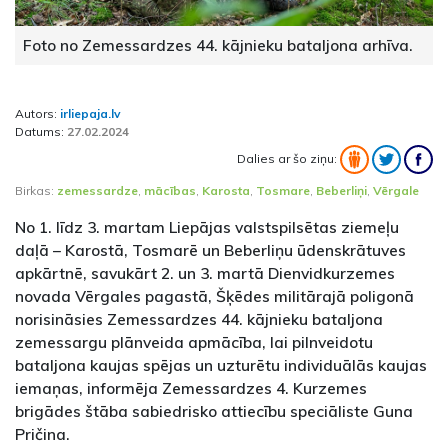
Foto no Zemessardzes 44. kājnieku bataljona arhīva.
Autors:
irliepaja.lv
Datums:
27.02.2024
Dalies ar šo ziņu:
Birkas:
zemessardze
,
mācības
,
Karosta
,
Tosmare
,
Beberliņi
,
Vērgale
No 1. līdz 3. martam Liepājas valstspilsētas ziemeļu
daļā – Karostā, Tosmarē un Beberliņu ūdenskrātuves
apkārtnē, savukārt 2. un 3. martā Dienvidkurzemes
novada Vērgales pagastā, Šķēdes militārajā poligonā
norisināsies Zemessardzes 44. kājnieku bataljona
zemessargu plānveida apmācība, lai pilnveidotu
bataljona kaujas spējas un uzturētu individuālās kaujas
iemaņas, informēja Zemessardzes 4. Kurzemes
brigādes štāba sabiedrisko attiecību speciāliste Guna
Pričina.