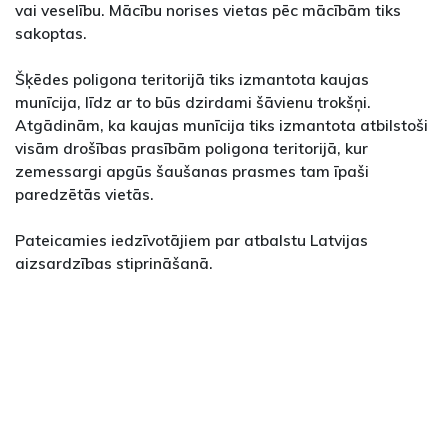
vai veselību. Mācību norises vietas pēc mācībām tiks
sakoptas.
Šķēdes poligona teritorijā tiks izmantota kaujas
munīcija, līdz ar to būs dzirdami šāvienu trokšņi.
Atgādinām, ka kaujas munīcija tiks izmantota atbilstoši
visām drošības prasībām poligona teritorijā, kur
zemessargi apgūs šaušanas prasmes tam īpaši
paredzētās vietās.
Pateicamies iedzīvotājiem par atbalstu Latvijas
aizsardzības stiprināšanā.