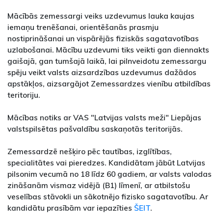
Mācībās zemessargi veiks uzdevumus lauka kaujas
iemaņu trenēšanai, orientēšanās prasmju
nostiprināšanai un vispārējās fiziskās sagatavotības
uzlabošanai. Mācību uzdevumi tiks veikti gan diennakts
gaišajā, gan tumšajā laikā, lai pilnveidotu zemessargu
spēju veikt valsts aizsardzības uzdevumus dažādos
apstākļos, aizsargājot Zemessardzes vienību atbildības
teritoriju.
Mācības notiks ar VAS "Latvijas valsts meži" Liepājas
valstspilsētas pašvaldību saskaņotās teritorijās.
Zemessardzē nešķiro pēc tautības, izglītības,
specialitātes vai pieredzes. Kandidātam jābūt Latvijas
pilsonim vecumā no 18 līdz 60 gadiem, ar valsts valodas
zināšanām vismaz vidējā (B1) līmenī, ar atbilstošu
veselības stāvokli un sākotnējo fizisko sagatavotību. Ar
kandidātu prasībām var iepazīties
ŠEIT
.