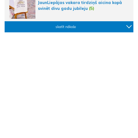
JaunLiepājas vakara tirdziņš aicina kopā
svinēt divu gadu jubileju
(5)
skatīt nākošo