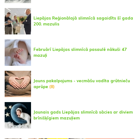
Liepājas Reģionālajā slimnīcā sagaidīts šī gada
200. mazulis
Februārī Liepājas slimnīcā pasaulē nākuši 47
mazuļi
Jauns pakalpojums - vecmāšu vadīta grūtnieču
aprūpe
(8)
Jaunais gads Liepājas slimnīcā sācies ar diviem
brīnišķīgiem mazuļiem