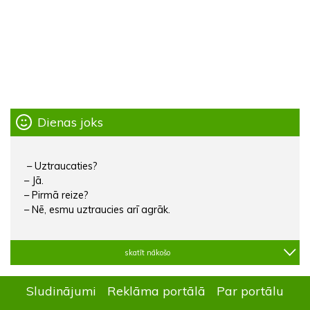
Dienas joks
– Uztraucaties?
– Jā.
– Pirmā reize?
– Nē, esmu uztraucies arī agrāk.
skatīt nākošo
Sludinājumi
Reklāma portālā
Par portālu