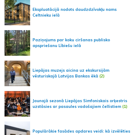
Ekspluatācijā nodots daudzdzīvokļu nams
Celtnieku ielā
Paziņojums par koku ciršanas publisko
apspriešanu Lībiešu ielā
Liepājas muzejs aicina uz ekskursijām
vēsturiskajā Latvijas Bankas ēkā
(2)
Jaunajā sezonā Liepājas Simfoniskais orķestris
uzstāsies ar pasaules vadošajiem čellistiem
(1)
Populārākie fasādes apdares veidi: kā izvēlēties