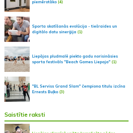
piemērotāko
(4)
Sporta skatīšanās evolūcija - tiešraides un
digitālo datu sinerģija
(1)
Liepājas pludmalē piekto gadu norisināsies
sporta festivāls "Beach Games Liepaja"
(1)
"BL Serviss Grand Slam" čempiona titulu izcīna
Ernests Buļko
(3)
Saistītie raksti