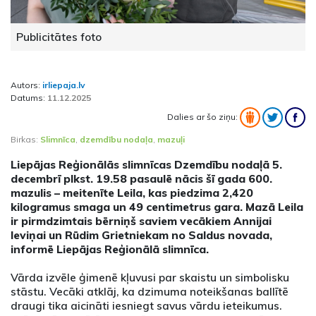
Publicitātes foto
Autors:
irliepaja.lv
Datums:
11.12.2025
Dalies ar šo ziņu:
Birkas:
Slimnīca
,
dzemdību nodaļa
,
mazuļi
Liepājas Reģionālās slimnīcas Dzemdību nodaļā 5.
decembrī plkst. 19.58 pasaulē nācis šī gada 600.
mazulis – meitenīte Leila, kas piedzima 2,420
kilogramus smaga un 49 centimetrus gara. Mazā Leila
ir pirmdzimtais bērniņš saviem vecākiem Annijai
Ieviņai un Rūdim Grietniekam no Saldus novada,
informē Liepājas Reģionālā slimnīca.
Vārda izvēle ģimenē kļuvusi par skaistu un simbolisku
stāstu. Vecāki atklāj, ka dzimuma noteikšanas ballītē
draugi tika aicināti iesniegt savus vārdu ieteikumus.