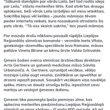
“Sākumā domājām par vārdu Laila, bet tad radās ideja
par Leilu,” stāsta meitenītes tētis. Kad atvērtas draugu
aploksnes, tieši vārds Leila izrādījies arī viesu ieteiktais.
Sakritība bijusi vēl lielāka – jaunās māmiņas tēvam
pieder interneta veikals, kura nosaukumā atrodams šis
pats vārds. “Tā viss skaisti sakrita,” teic jaunā māmiņa.
Par mazuļa drošu nākšanu pasaulē rūpējās Liepājas
Reģionālās slimnīcas komanda – vecmāte Ineta Vītola,
ginekoloģe–dzemdību speciāliste Ieva Ramane, māsas
palīdze Vineta Bīrone un bērnu ārste Valda Grīnvalde.
Ģimeni šodien sveica slimnīcas ārstniecības direktore
Arta Gertnere un galvenā medicīnas māsa Solvita
Urbanoviča. A. Gertnere, uzrunājot vecākus, vēlēja
mazajai Leilai augt veselai, zinātkārai un apveltītai ar
drosmi iepazīt pasauli. Savukārt vecākiem viņa novēlēja
spēku, mieru un daudz sirsnīgu brīžu, iepazīstot savu
meitiņu un veidojot ģimenes ikdienu.
Ģimenei tika pasniegta īpaša piemiņas zīme, kas
apliecina meitenītes piedzimšanu Liepājas Reģionālajā
slimnīcā un viņas statusu - šī gada 600. mazulis, kā arī