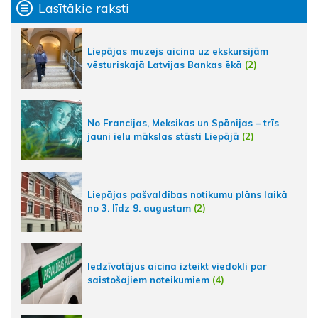
Lasītākie raksti
Liepājas muzejs aicina uz ekskursijām
vēsturiskajā Latvijas Bankas ēkā
(2)
No Francijas, Meksikas un Spānijas – trīs
jauni ielu mākslas stāsti Liepājā
(2)
Liepājas pašvaldības notikumu plāns laikā
no 3. līdz 9. augustam
(2)
Iedzīvotājus aicina izteikt viedokli par
saistošajiem noteikumiem
(4)