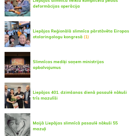
Liepājas slimnīcā veikta komplicēta pēdas
deformācijas operācija
Liepājas Reģionālā slimnīca pārstāvēta Eiropas
otolaringologu kongresā
(1)
Slimnīcas mediķi saņem ministrijas
apbalvojumus
Liepājas 401. dzimšanas dienā pasaulē nākuši
trīs mazulīši
Maijā Liepājas slimnīcā pasaulē nākuši 55
mazuļi