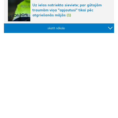
Uz ielas notriekta sieviete; par gūtajām
traumām viņa "apjautusi" tikai pēc
atgriešanās mājās
(1)
skatīt nākošo