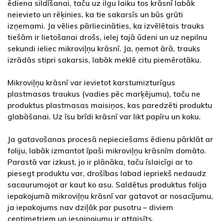
ēdiena sildīšanai, taču uz ilgu laiku tos krāsnī labāk
neievieto un rēķinies, ka tie sakarsīs un būs grūti
izņemami. Ja vēlies pārliecināties, ka izvēlētais trauks
tiešām ir lietošanai drošs, ielej tajā ūdeni un uz nepilnu
sekundi ieliec mikroviļņu krāsnī. Ja, ņemot ārā, trauks
izrādās stipri sakarsis, labāk meklē citu piemērotāku.
Mikroviļņu krāsnī var ievietot karstumizturīgus
plastmasas traukus (vadies pēc marķējumu), taču ne
produktus plastmasas maisiņos, kas paredzēti produktu
glabāšanai. Uz īsu brīdi krāsnī var likt papīru un koku.
Ja gatavošanas procesā nepieciešams ēdienu pārklāt ar
foliju, labāk izmantot īpaši mikroviļņu krāsnīm domāto.
Parastā var izkust, jo ir plānāka, taču īslaicīgi ar to
piesegt produktu var, drošības labad iepriekš nedaudz
sacaurumojot ar kaut ko asu. Saldētus produktus folija
iepakojumā mikroviļņu krāsnī var gatavot ar nosacījumu,
ja iepakojums nav dziļāk par pusotru – diviem
centimetriem un iesaiņojumu ir attaisīts.