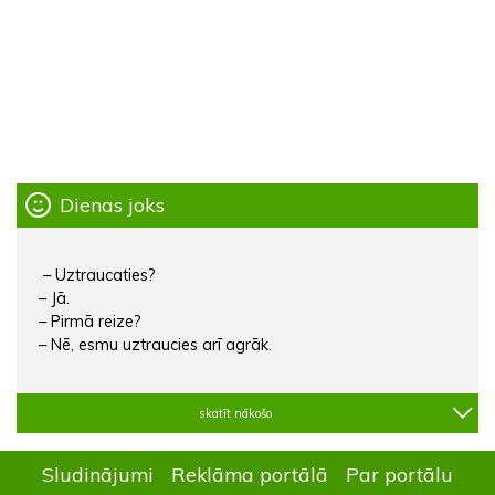
Dienas joks
– Uztraucaties?
– Jā.
– Pirmā reize?
– Nē, esmu uztraucies arī agrāk.
skatīt nākošo
Sludinājumi
Reklāma portālā
Par portālu