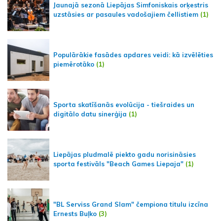
Jaunajā sezonā Liepājas Simfoniskais orķestris
uzstāsies ar pasaules vadošajiem čellistiem
(1)
Populārākie fasādes apdares veidi: kā izvēlēties
piemērotāko
(1)
Sporta skatīšanās evolūcija - tiešraides un
digitālo datu sinerģija
(1)
Liepājas pludmalē piekto gadu norisināsies
sporta festivāls "Beach Games Liepaja"
(1)
"BL Serviss Grand Slam" čempiona titulu izcīna
Ernests Buļko
(3)