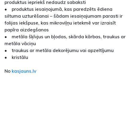
produktus iepriekš nedaudz sabaksti
• produktus iesaiņojumā, kas paredzēts ēdiena
siltuma uzturēšanai – šādam iesaiņojumam parasti ir
folijas iekšpuse, kas mikroviļņu ietekmē var izraisīt
papīra aizdegšanos
• metāla šķīvjus un bļodas, skārda kārbas, traukus ar
metāla vāciņu
• traukus ar metāla dekorējumu vai apzeltījumu
• kristālu
No
kasjauns.lv