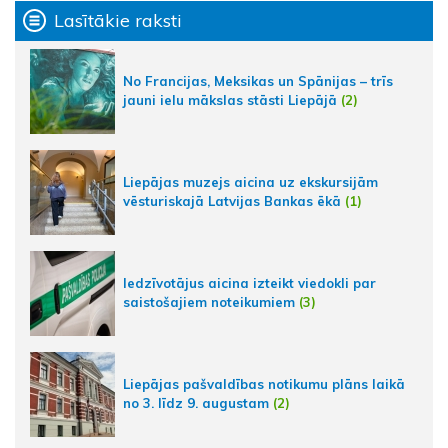
Lasītākie raksti
No Francijas, Meksikas un Spānijas – trīs
jauni ielu mākslas stāsti Liepājā
(2)
Liepājas muzejs aicina uz ekskursijām
vēsturiskajā Latvijas Bankas ēkā
(1)
Iedzīvotājus aicina izteikt viedokli par
saistošajiem noteikumiem
(3)
Liepājas pašvaldības notikumu plāns laikā
no 3. līdz 9. augustam
(2)