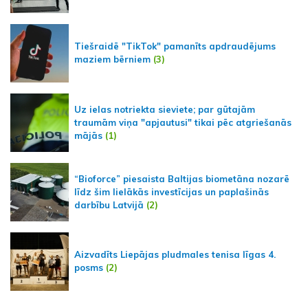
Tiešraidē "TikTok" pamanīts apdraudējums
maziem bērniem
(3)
Uz ielas notriekta sieviete; par gūtajām
traumām viņa "apjautusi" tikai pēc atgriešanās
mājās
(1)
“Bioforce” piesaista Baltijas biometāna nozarē
līdz šim lielākās investīcijas un paplašinās
darbību Latvijā
(2)
Aizvadīts Liepājas pludmales tenisa līgas 4.
posms
(2)