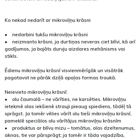
Ko nekad nedarīt ar mikroviļņu krāsni
• nedarbini tukšu mikroviļņu krāsni
• neizmanto krāsni, ja durtiņas neveras ciet blīvi, kā arī
gadījumos, ja bojāts durvju aizdares mehānisms vai
stikls.
Ēdienu mikroviļņu krāsnī visvienmērīgāk un visātrāk
pagatavot ne pārāk dziļā apaļas formas traukā.
Neievieto mikroviļņu krāsnī:
• olu čaumalā – ne vārīties, ne karsēties. Mikroviļņu
ietekmē olas iekšienē strauji pieaug spiediens, tādēļ tā
sprāgst. Ja tomēr vēlies vārīt olu tieši mikroviļņu krāsnī,
pameklē speciālos olu vārītājus mikroviļņu krāsnīm
• produktus ar blīvu mizu – tomātus, olas dzeltenumus,
aknas, tie var pārsprāgt; ja tomēr ir tāda vajadzība,