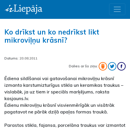
Ko drīkst un ko nedrīkst likt
mikroviļņu krāsnī?
Datums:
20.08.2011
Dalies ar šo ziņu:
Ēdiena sildīšanai vai gatavošanai mikroviļņu krāsnī
izmanto karstumizturīgus stikla un keramikas traukus –
vislabāk, ja uz tiem ir speciāls marķējums, raksta
kasjauns.lv.
Ēdienu mikroviļņu krāsnī visvienmērīgāk un visātrāk
pagatavot ne pārāk dziļā apaļas formas traukā.
Parastos stikla, fajansa, porcelāna traukus var izmantot