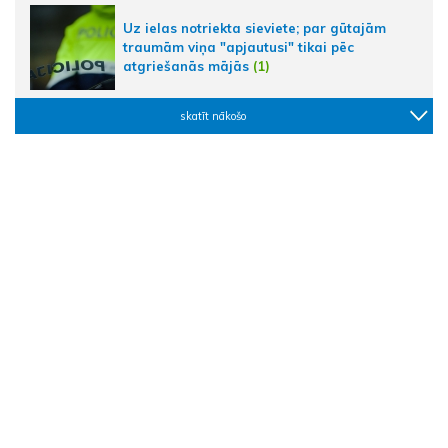
Uz ielas notriekta sieviete; par gūtajām
traumām viņa "apjautusi" tikai pēc
atgriešanās mājās
(1)
skatīt nākošo