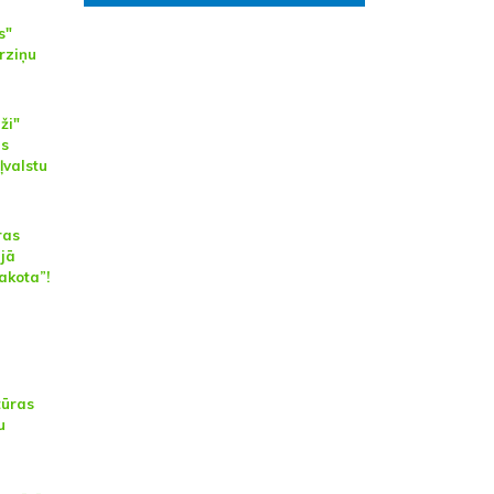
s"
rziņu
ži"
ās
ļvalstu
ras
ājā
akota”!
tūras
u