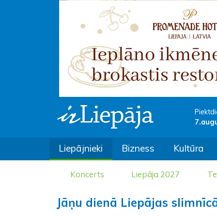
Piektdi
7.aug
Liepājnieki
Bizness
Kultūra
Koncerts
Liepāja 2027
Te
Jāņu dienā Liepājas slimnīc