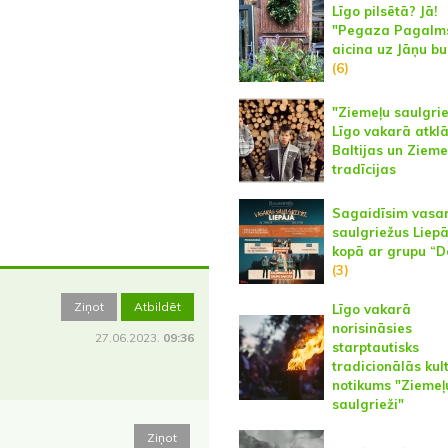
Līgo pilsētā? Jā!
"Pegaza Pagalm
aicina uz Jāņu bu
(6)
"Ziemeļu saulgrie
Līgo vakarā atkl
Baltijas un Zieme
tradīcijas
Sagaidīsim vasa
saulgriežus Liep
kopā ar grupu “D
(3)
Ziņot
Atbildēt
Līgo vakarā
norisināsies
27.06.2023.
09:36
starptautisks
tradicionālās kul
notikums "Ziemeļ
saulgrieži"
Ziņot