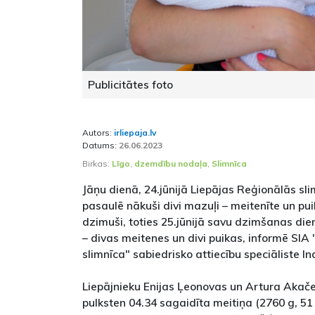
Publicitātes foto
Autors:
irliepaja.lv
Datums:
26.06.2023
Birkas:
Līgo
,
dzemdību nodaļa
,
Slimnīca
Jāņu dienā, 24.jūnijā Liepājas Reģionālās s
pasaulē nākuši divi mazuļi – meitenīte un pu
dzimuši, toties 25.jūnijā savu dzimšanas die
– divas meitenes un divi puikas, informē SIA
slimnīca" sabiedrisko attiecību speciāliste I
Liepājnieku Enijas Ļeonovas un Artura Akač
pulksten 04.34 sagaidīta meitiņa (2760 g, 51