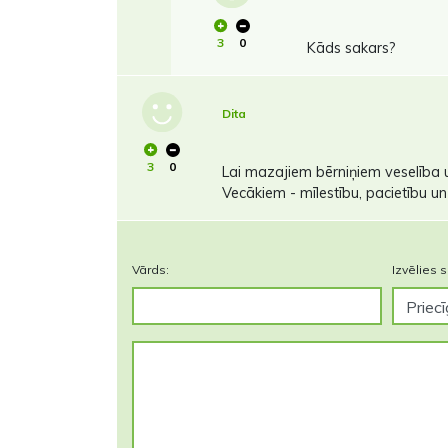
3
0
Kāds sakars?
Dita
3
0
Lai mazajiem bērniņiem veselība u
Vecākiem - mīlestību, pacietību un 
Vārds:
Izvēlies s