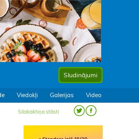
Sludinājumi
de
Viedokļi
Galerijas
Video
a
Silakaktiņa stāsti