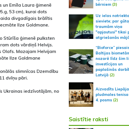
bērniem
(3)
kas un Emīla Laura ģimenē
5.g, 53 cm), kurai dots
Uz ielas notriekt
aida divgadīgais brālītis
sieviete; par gūt
 vecmāte Ilze Goldmane.
traumām viņa
"apjautusi" tikai 
ivo Stūrīša ģimenē pulksten
atgriešanās māj
uram dots vārdiņš Helvijs.
“Bioforce” piesai
is Olafs. Mazajam Helvijam
Baltijas biometā
māte Ilze Goldmane
nozarē līdz šim l
investīcijas un
paplašinās darbī
ģionālās slimnīcas Dzemdību
Latvijā
(2)
11 dvīņu pāri.
Aizvadīts Liepāj
īs Ukrainas iedzīvotājām, no
pludmales tenisa
4. posms
(2)
Saistītie raksti