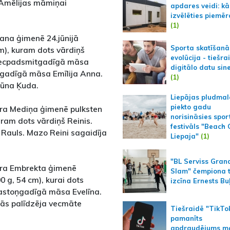
. Amēlijas māmiņai
apdares veidi: kā
izvēlēties piemēr
(1)
ana ģimenē 24.jūnijā
Sporta skatīšanā
cm), kuram dots vārdiņš
evolūcija - tiešra
piecpadsmitgadīgā māsa
digitālo datu sin
iņgadīgā māsa Emīlija Anna.
(1)
gūna Ķuda.
Liepājas pludmal
piekto gadu
ara Mediņa ģimenē pulksten
norisināsies spor
uram dots vārdiņš Reinis.
festivāls "Beach
 Rauls. Mazo Reini sagaidīja
Liepaja"
(1)
"BL Serviss Gran
vara Embrekta ģimenē
Slam" čempiona t
0 g, 54 cm), kurai dots
izcīna Ernests Bu
astoņgadīgā māsa Evelīna.
ās palīdzēja vecmāte
Tiešraidē "TikTo
pamanīts
apdraudējums m