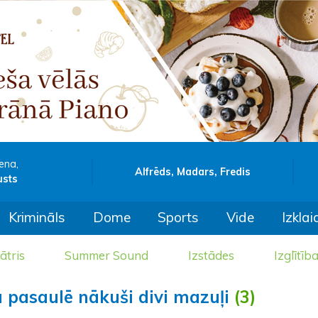
ena,
Alfrēds, Madars, Fredis
usts
Krimināls
Dome
Sports
Vide
Izklai
ātris
Summer Sound
Izstādes
Izglītīb
ā pasaulē nākuši divi mazuļi
(3)