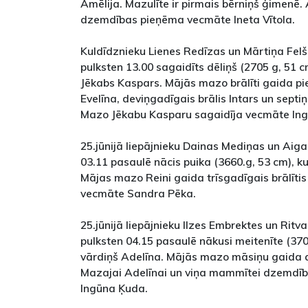
Amēlija. Mazulīte ir pirmais bērniņš ģimenē
dzemdības pieņēma vecmāte Ineta Vītola.
Kuldīdznieku Lienes Redīzas un Mārtiņa Felš
pulksten 13.00 sagaidīts dēliņš (2705 g, 51 
Jēkabs Kaspars. Mājās mazo brālīti gaida 
Evelīna, deviņgadīgais brālis Intars un sept
Mazo Jēkabu Kasparu sagaidīja vecmāte In
25.jūnijā liepājnieku Dainas Mediņas un Aig
03.11 pasaulē nācis puika (3660.g, 53 cm), k
Mājas mazo Reini gaida trīsgadīgais brālītis
vecmāte Sandra Pēka.
25.jūnijā liepājnieku Ilzes Embrektes un Rit
pulksten 04.15 pasaulē nākusi meitenīte (370
vārdiņš Adelīna. Mājās mazo māsiņu gaida 
Mazajai Adelīnai un viņa mammītei dzemdīb
Ingūna Ķuda.