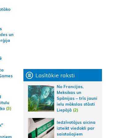
otāko
s
ides un
erģija
ē
ta
Lasītākie raksti
 Games
No Francijas,
Meksikas un
d
Spānijas – trīs jauni
itulu
ielu mākslas stāsti
ļko
(3)
Liepājā
(2)
Iedzīvotājus aicina
k"
izteikt viedokli par
saistošajiem
aziem