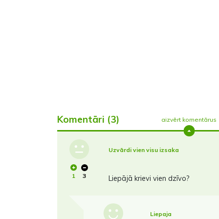
Komentāri (3)
aizvērt komentārus
Uzvārdi vien visu izsaka
1
3
Liepājā krievi vien dzīvo?
Liepaja