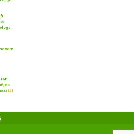
lā
ēta
gologu
i saņem
enti
pājas
nīcā
(3)
i