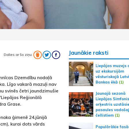
Jaunākie raksti
Dalies ar šo ziņu:
Liepājas muzejs 
uz ekskursijām
vēsturiskajā Latv
limnīcas Dzemdību nodaļā
Bankas ēkā
(1)
ika. Līgo vakarā mazuļi nav
nu svinēs četri jaundzimušie
Jaunajā sezonā
 "Liepājas Reģionālā
Liepājas Simfoni
ndra Grase.
orķestris uzstāsi
pasaules vadoša
čellistiem
(1)
enoka ģimenē 24.jūnijā
 cm), kurai dots vārds
Populārākie fas