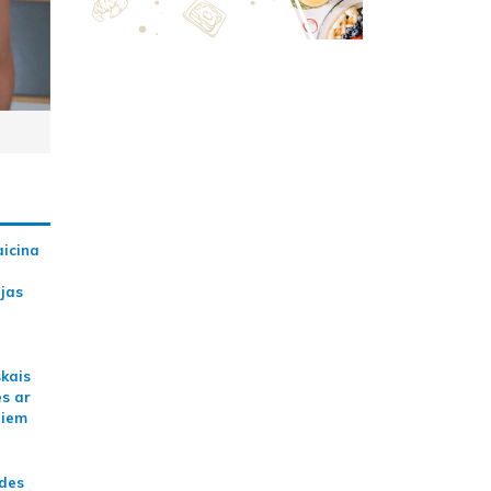
aicina
ijas
skais
es ar
jiem
ādes