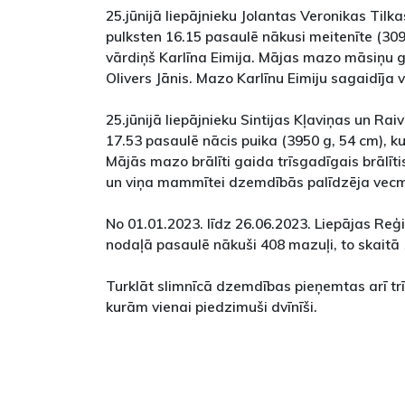
25.jūnijā liepājnieku Jolantas Veronikas Til
pulksten 16.15 pasaulē nākusi meitenīte (309
vārdiņš Karlīna Eimija. Mājas mazo māsiņu g
Olivers Jānis. Mazo Karlīnu Eimiju sagaidīja
25.jūnijā liepājnieku Sintijas Kļaviņas un Ra
17.53 pasaulē nācis puika (3950 g, 54 cm), k
Mājās mazo brālīti gaida trīsgadīgais brālīt
un viņa mammītei dzemdībās palīdzēja vec
No 01.01.2023. līdz 26.06.2023. Liepājas Re
nodaļā pasaulē nākuši 408 mazuļi, to skaitā 
Turklāt slimnīcā dzemdības pieņemtas arī tr
kurām vienai piedzimuši dvīnīši.