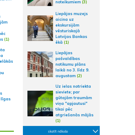
noteikumiem
(3)
Liepājas muzejs
a
aicina uz
ajām
ekskursijām
vēsturiskajā
pēc
Latvijas Bankas
ās
(1)
ēkā
(1)
sta
Liepājas
na
pašvaldības
ielākās
notikumu plāns
laikā no 3. līdz 9.
bu
augustam
(2)
Uz ielas notriekta
sieviete; par
as
gūtajām traumām
 līgas
viņa "apjautusi"
tikai pēc
atgriešanās mājās
(1)
skatīt nākošo