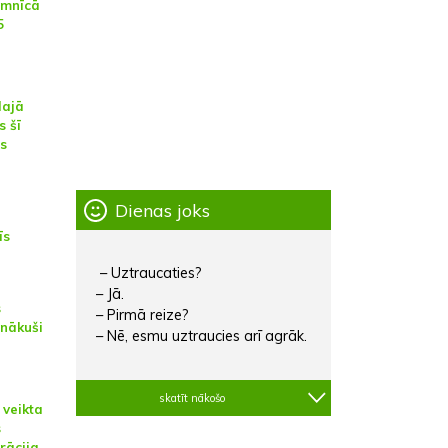
imnīcā
5
lajā
s šī
s
Dienas joks
īs
– Uztraucaties?
– Jā.
s
– Pirmā reize?
 nākuši
– Nē, esmu uztraucies arī agrāk.
skatīt nākošo
 veikta
s
rācija