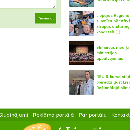
Liepājas Reģionā
Pievienot
slimnīca pārstāv
Eiropas otolarin
kongresā
(1)
Slimnīcas mediķ
ministrijas
apbalvojumus
RSU 6. kursa stud
pieredzi gūst Lie
Reģionālajā slim
Sludinājumi
Reklāma portālā
Par portālu
Kontakt