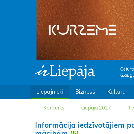
Ceturt
6.aug
Liepājnieki
Bizness
Kultūra
Koncerts
Liepāja 2027
Te
Informācija iedzīvotājiem 
mācībām
(5)