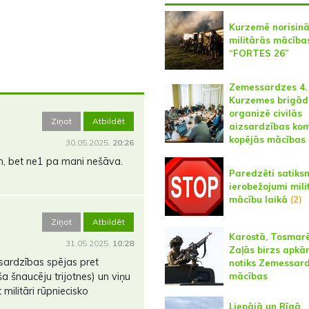
Kurzemē norisin
militārās mācība
“FORTES 26”
Zemessardzes 4.
Kurzemes brigād
organizē civilās
Ziņot
Atbildēt
aizsardzības kom
kopējās mācības
30.05.2025.
20:26
em, bet ne1 pa mani nešāva.
Paredzēti satiks
ierobežojumi mili
mācību laikā
(2)
Ziņot
Atbildēt
Karostā, Tosmar
31.05.2025.
10:28
Zaļās birzs apkā
izsardzības spējas pret
notiks Zemessar
mācības
ša šnaucēju trijotnes) un viņu
militāri rūpniecisko
Liepājā un Rīgā