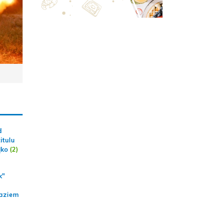
d
itulu
ļko
(2)
k"
aziem