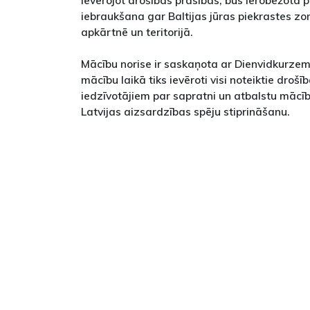
Ievērojot drošības prasības, būs ierobežota 
iebraukšana gar Baltijas jūras piekrastes z
apkārtnē un teritorijā.
Mācību norise ir saskaņota ar Dienvidkurze
mācību laikā tiks ievēroti visi noteiktie dro
iedzīvotājiem par sapratni un atbalstu mācību
Latvijas aizsardzības spēju stiprināšanu.