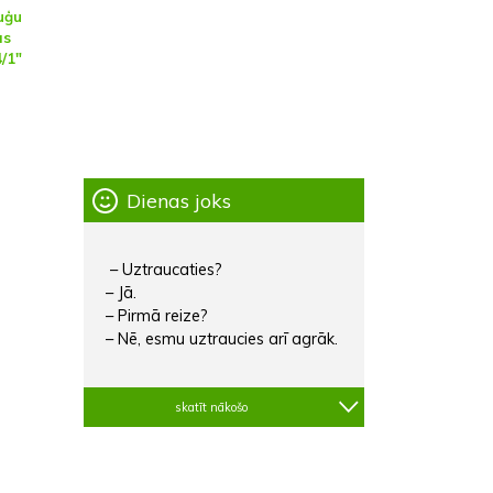
uģu
ās
/1"
Dienas joks
– Uztraucaties?
– Jā.
– Pirmā reize?
– Nē, esmu uztraucies arī agrāk.
skatīt nākošo