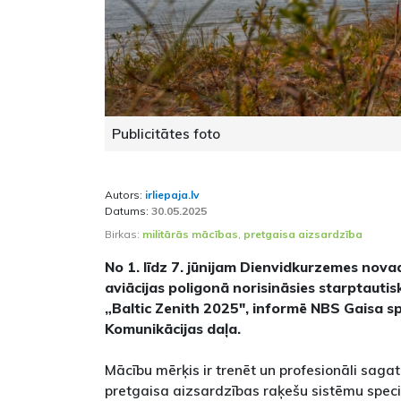
Publicitātes foto
Autors:
irliepaja.lv
Datums:
30.05.2025
Birkas:
militārās mācības
,
pretgaisa aizsardzība
No 1. līdz 7. jūnijam Dienvidkurzemes nova
aviācijas poligonā norisināsies starptauti
„Baltic Zenith 2025", informē NBS Gaisa s
Komunikācijas daļa.
Mācību mērķis ir trenēt un profesionāli saga
pretgaisa aizsardzības raķešu sistēmu speciā