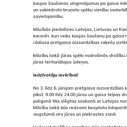
kaujas šaušanas vingrinājumus pa gaisa mērķ
un sabiedroto bruņoto spēku vienību sadarbī
savietojamību.
Mācībās piedalīsies Latvijas, Lietuvas un K
karavīri, kuri veiks kaujas šaušanu pa gaisa
rādiusa pretgaisa aizsardzības raķešu si
Mācību laikā Jūras spēki nodrošinās drošību 
jūras teritoriālajos ūdeņos.
Iedzīvotāju ievērībai!
No 3. līdz 6. jūnijam pretgaisa aizsardzības
plkst. 9.00 līdz 24.00 jūras un gaisa telpas
poligonā tiks slēgtas saskaņā ar Latvijas no
Mācību laikā būs redzami bezpilotu lidaparā
augstumā virs jūras un piekrastes zonā.