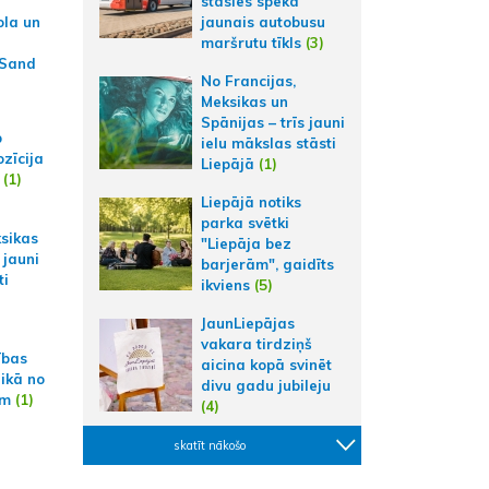
stāsies spēkā
ola un
jaunais autobusu
maršrutu tīkls
(3)
 Sand
No Francijas,
Meksikas un
Spānijas – trīs jauni
p
ielu mākslas stāsti
zīcija
Liepājā
(1)
(1)
Liepājā notiks
parka svētki
ksikas
"Liepāja bez
 jauni
barjerām", gaidīts
ti
ikviens
(5)
JaunLiepājas
vakara tirdziņš
ības
aicina kopā svinēt
aikā no
divu gadu jubileju
am
(1)
(4)
skatīt nākošo