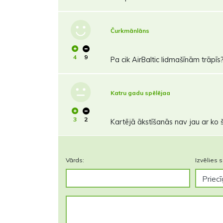
Čurkmānlāns
4
9
Pa cik AirBaltic lidmašīnām trāpīs
Katru gadu spēlējaa
3
2
Kartējā ākstīšanās nav jau ar ko 
Vārds:
Izvēlies s