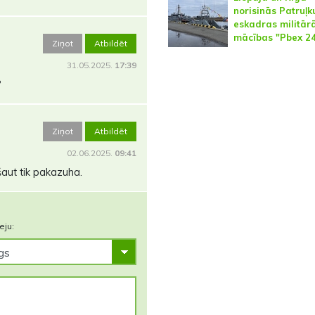
norisinās Patruļk
eskadras militār
mācības "Pbex 24
Ziņot
Atbildēt
31.05.2025.
17:39
?
Ziņot
Atbildēt
02.06.2025.
09:41
šaut tik pakazuha.
eju: