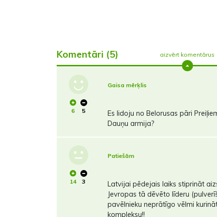
Komentāri (5)
aizvērt komentārus
Gaisa mērķlis
6
5
Es lidoju no Belorusas pāri Preiļi
Dauņu armija?
Patiešām
14
3
Latvijai pēdejais laiks stiprināt a
Jevropas tā dēvēto līderu (pulverī
pavēlnieku neprātīgo vēlmi kurināt 
kompleksu!!