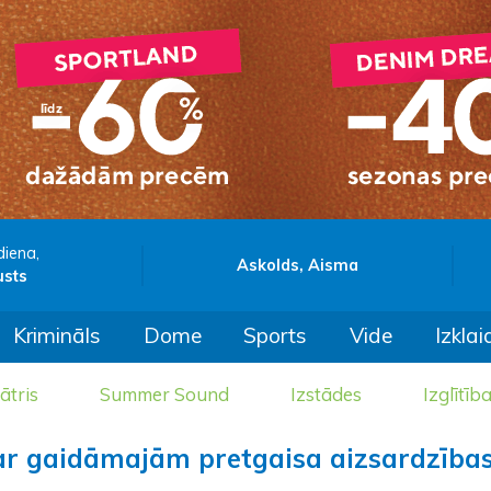
diena,
Askolds, Aisma
usts
Krimināls
Dome
Sports
Vide
Izklai
ātris
Summer Sound
Izstādes
Izglītīb
par gaidāmajām pretgaisa aizsardzība