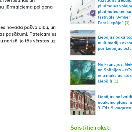
pārvietošanās un
Aizvadīts trešais
pludmales volejb
onu Jūrmalciema poligona
pludmales tenisa
festivāls "Amber
Fest Liepāja"
(1)
mes novada pašvaldību, un
šības pasākumi. Pateicamies
Liepājas bākā to
 norisē, jo tās vērstas uz
multimediju ekspo
par Liepājas ostu
No Francijas, Me
un Spānijas – trīs
ielu mākslas stās
Liepājā
(1)
Liepājas pašvald
notikumu plāns l
3. līdz 9. august
Saistītie raksti