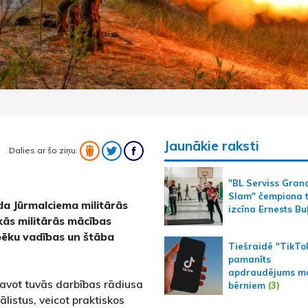
Jaunākie raksti
Dalies ar šo ziņu:
"BL Serviss Gran
Slam" čempiona t
da Jūrmalciema militārās
izcīna Ernests Bu
skās militārās mācības
pēku vadības un štāba
Tiešraidē "TikTo
pamanīts
apdraudējums m
tavot tuvās darbības rādiusa
bērniem
(3)
listus, veicot praktiskos