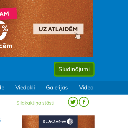
Sludinājumi
de
Viedokļi
Galerijas
Video
a
Silakaktiņa stāsti
s