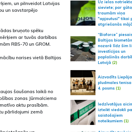
Uz ielas notriekt
iem, un pilnveidot Latvijas
sieviete; par gūt
bu un savstarpējo
traumām viņa
"apjautusi" tikai 
atgriešanās māj
anādas bruņoto spēku
“Bioforce” piesai
 mērķiem ar tuvās darbības
Baltijas biometā
stēmām RBS-70 un GROM.
nozarē līdz šim l
investīcijas un
mācību norises vietā Baltijas
paplašinās darbī
Latvijā
(2)
Aizvadīts Liepāj
pludmales tenisa
4. posms
(1)
 kaujas šaušanas laikā no
 drošības zonas Jūrmalciema
Iedzīvotājus aici
rmatīvo aktu prasībām.
izteikt viedokli p
tu pārlidojumi zemā
saistošajiem
noteikumiem
(1)