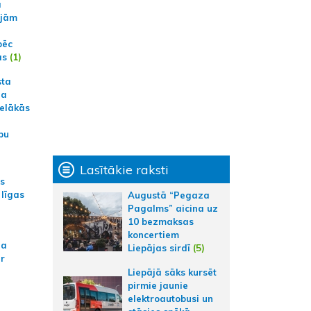
a
ajām
pēc
ās
(1)
sta
na
ielākās
bu
Lasītākie raksti
as
 līgas
Augustā “Pegaza
Pagalms” aicina uz
10 bezmaksas
koncertiem
na
Liepājas sirdī
(5)
ar
Liepājā sāks kursēt
pirmie jaunie
elektroautobusi un