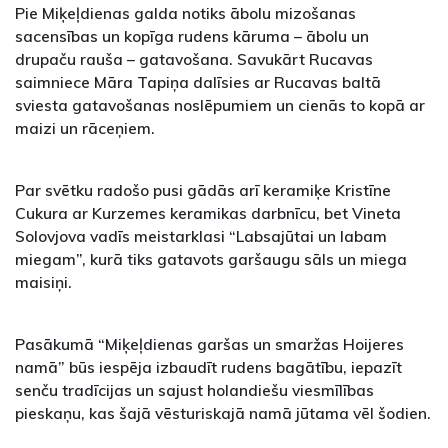
Pie Miķeļdienas galda notiks ābolu mizošanas
sacensības un kopīga rudens kāruma – ābolu un
drupaču rauša – gatavošana. Savukārt Rucavas
saimniece Māra Tapiņa dalīsies ar Rucavas baltā
sviesta gatavošanas noslēpumiem un cienās to kopā ar
maizi un rāceņiem.
Par svētku radošo pusi gādās arī keramiķe Kristīne
Cukura ar Kurzemes keramikas darbnīcu, bet Vineta
Solovjova vadīs meistarklasi “Labsajūtai un labam
miegam”, kurā tiks gatavots garšaugu sāls un miega
maisiņi.
Pasākumā “Miķeļdienas garšas un smaržas Hoijeres
namā” būs iespēja izbaudīt rudens bagātību, iepazīt
senču tradīcijas un sajust holandiešu viesmīlības
pieskaņu, kas šajā vēsturiskajā namā jūtama vēl šodien.