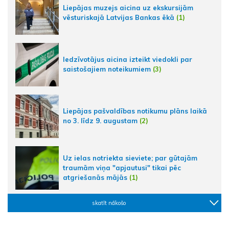
Liepājas muzejs aicina uz ekskursijām
vēsturiskajā Latvijas Bankas ēkā
(1)
Iedzīvotājus aicina izteikt viedokli par
saistošajiem noteikumiem
(3)
Liepājas pašvaldības notikumu plāns laikā
no 3. līdz 9. augustam
(2)
Uz ielas notriekta sieviete; par gūtajām
traumām viņa "apjautusi" tikai pēc
atgriešanās mājās
(1)
skatīt nākošo