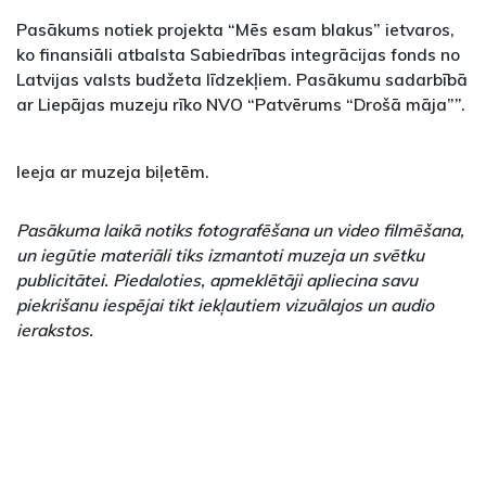
Pasākums notiek projekta “Mēs esam blakus” ietvaros,
ko finansiāli atbalsta Sabiedrības integrācijas fonds no
Latvijas valsts budžeta līdzekļiem. Pasākumu sadarbībā
ar Liepājas muzeju rīko NVO “Patvērums “Drošā māja””.
Ieeja ar muzeja biļetēm.
Pasākuma laikā notiks fotografēšana un video filmēšana,
un iegūtie materiāli tiks izmantoti muzeja un svētku
publicitātei. Piedaloties, apmeklētāji apliecina savu
piekrišanu iespējai tikt iekļautiem vizuālajos un audio
ierakstos.