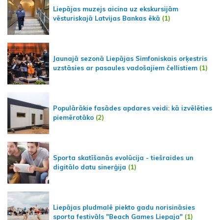
Liepājas muzejs aicina uz ekskursijām
vēsturiskajā Latvijas Bankas ēkā
(1)
Jaunajā sezonā Liepājas Simfoniskais orķestris
uzstāsies ar pasaules vadošajiem čellistiem
(1)
Populārākie fasādes apdares veidi: kā izvēlēties
piemērotāko
(2)
Sporta skatīšanās evolūcija - tiešraides un
digitālo datu sinerģija
(1)
Liepājas pludmalē piekto gadu norisināsies
sporta festivāls "Beach Games Liepaja"
(1)