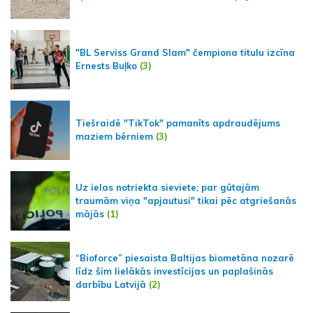
"BL Serviss Grand Slam" čempiona titulu izcīna
Ernests Buļko
(3)
Tiešraidē "TikTok" pamanīts apdraudējums
maziem bērniem
(3)
Uz ielas notriekta sieviete; par gūtajām
traumām viņa "apjautusi" tikai pēc atgriešanās
mājās
(1)
“Bioforce” piesaista Baltijas biometāna nozarē
līdz šim lielākās investīcijas un paplašinās
darbību Latvijā
(2)