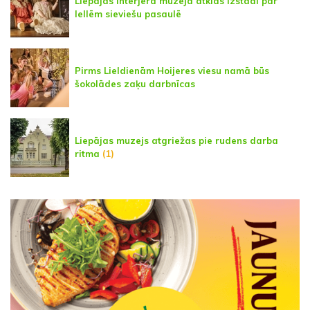
Liepājas interjera muzejā atklās izstādi par
lellēm sieviešu pasaulē
Pirms Lieldienām Hoijeres viesu namā būs
šokolādes zaķu darbnīcas
Liepājas muzejs atgriežas pie rudens darba
ritma
(1)