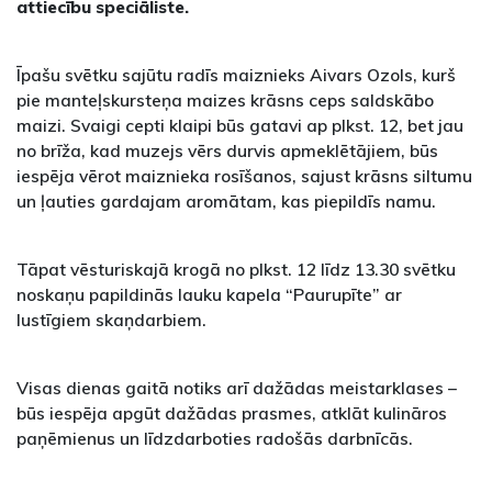
attiecību speciāliste.
Īpašu svētku sajūtu radīs maiznieks Aivars Ozols, kurš
pie manteļskursteņa maizes krāsns ceps saldskābo
maizi. Svaigi cepti klaipi būs gatavi ap plkst. 12, bet jau
no brīža, kad muzejs vērs durvis apmeklētājiem, būs
iespēja vērot maiznieka rosīšanos, sajust krāsns siltumu
un ļauties gardajam aromātam, kas piepildīs namu.
Tāpat vēsturiskajā krogā no plkst. 12 līdz 13.30 svētku
noskaņu papildinās lauku kapela “Paurupīte” ar
lustīgiem skaņdarbiem.
Visas dienas gaitā notiks arī dažādas meistarklases –
būs iespēja apgūt dažādas prasmes, atklāt kulināros
paņēmienus un līdzdarboties radošās darbnīcās.