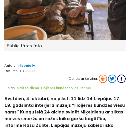
Publicitātes foto
Autors:
irliepaja.lv
Datums:
1.10.2025
Dalies ar šo ziņu:
Birkas:
Maizes diena
,
Hoijeres kundzes viesu nams
Sestdien, 4. oktobrī, no plkst. 11 līdz 14 Liepājas 17.–
19. gadsimta interjera muzejs “Hoijeres kundzes viesu
nams” Kungu ielā 24 aicina svinēt Miķeļdienu ar siltas
maizes smaržu un ražas laika garšu bagātību,
informē Rasa Zālīte, Liepājas muzeja sabiedrisko