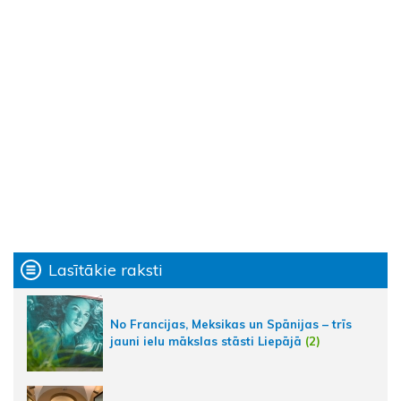
Lasītākie raksti
No Francijas, Meksikas un Spānijas – trīs
jauni ielu mākslas stāsti Liepājā
(2)