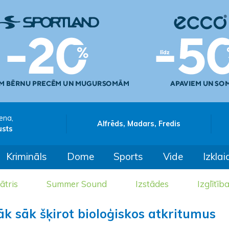
ena,
Alfrēds, Madars, Fredis
usts
Krimināls
Dome
Sports
Vide
Izklai
ātris
Summer Sound
Izstādes
Izglītīb
k sāk šķirot bioloģiskos atkritumus