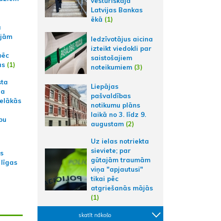
vēsturiskajā
Latvijas Bankas
ēkā
(1)
a
ajām
Iedzīvotājus aicina
izteikt viedokli par
pēc
saistošajiem
ās
(1)
noteikumiem
(3)
sta
Liepājas
na
pašvaldības
ielākās
notikumu plāns
laikā no 3. līdz 9.
bu
augustam
(2)
Uz ielas notriekta
sieviete; par
as
gūtajām traumām
 līgas
viņa "apjautusi"
tikai pēc
atgriešanās mājās
(1)
skatīt nākošo