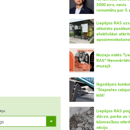
3000 eiro, nevis
remontētu par 5 
Liepājas RAS uz
atbalsta pasāku
efektīvākai atkri
apsaimniekošana
Muzeju nakts "Li
RAS" Nenovērtēto
muzejā
Ikgadējais konku
“Štepseles ceļoju
klāt!
Liepājas RAS pa
eju:
dārza, parka un 
būvniecības atkr
akciju