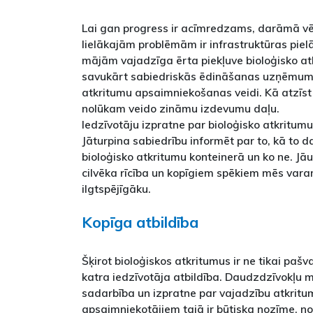
Lai gan progress ir acīmredzams, darāmā vē
lielākajām problēmām ir infrastruktūras pie
mājām vajadzīga ērta piekļuve bioloģisko at
savukārt sabiedriskās ēdināšanas uzņēmumos
atkritumu apsaimniekošanas veidi. Kā atzīst p
nolūkam veido zināmu izdevumu daļu.
Iedzīvotāju izpratne par bioloģisko atkritumu 
Jāturpina sabiedrību informēt par to, kā to dar
bioloģisko atkritumu konteinerā un ko ne. Jāu
cilvēka rīcība un kopīgiem spēkiem mēs vara
ilgtspējīgāku.
Kopīga atbildība
Šķirot bioloģiskos atkritumus ir ne tikai paš
katra iedzīvotāja atbildība. Daudzdzīvokļu m
sadarbība un izpratne par vajadzību atkritu
apsaimniekotājiem tajā ir būtiska nozīme, no