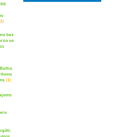
ēkā
mu
3)
ina bez
rza un
as
Baltia
ritumu
ums
(1)
eejams
neru
)
gāti,
tumos