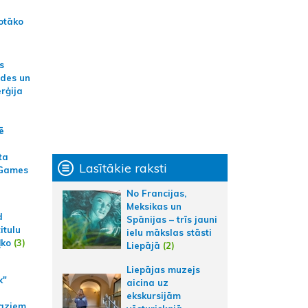
otāko
s
ides un
erģija
ē
ta
Lasītākie raksti
 Games
No Francijas,
Meksikas un
d
Spānijas – trīs jauni
itulu
ielu mākslas stāsti
ļko
(3)
Liepājā
(2)
Liepājas muzejs
k"
aicina uz
ekskursijām
aziem