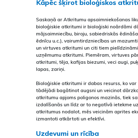
Kāpēc šķirot bioloģiskos atkrit
Saskaņā ar Atkritumu apsaimniekošanas liku
bioloģiskie atkritumi ir bioloģiski noārdāmi d
mājsaimniecību, biroju, sabiedriskās ēdināša
ēdnīcu u.c.), vairumtirdzniecības un mazumti
un virtuves atkritumi un citi tiem pielīdzinām
uzņēmumu atkritumi. Piemēram, virtuves pār
atkritumi, tēja, kafijas biezumi, veci augi, p
lapas, zariņi.
Bioloģiskie atkritumi ir dabas resurss, ko va
tādējādi bagātinot augsni un veicinot dārzko
atkritumu apjoms poligonos mazinās, tiek 
izdalīšanās un līdz ar to negatīvā ietekme uz 
atkritumus nodalot, mēs veicinām aprites eko
izmantoti atkārtoti un efektīvi.
Uzdevumi un rīcība