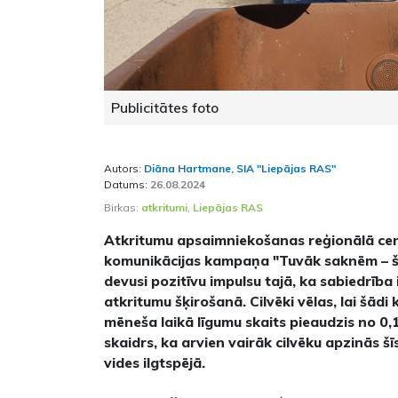
Publicitātes foto
Autors:
Diāna Hartmane, SIA "Liepājas RAS"
Datums:
26.08.2024
Birkas:
atkritumi
,
Liepājas RAS
Atkritumu apsaimniekošanas reģionālā cen
komunikācijas kampaņa "Tuvāk saknēm – šķ
devusi pozitīvu impulsu tajā, ka sabiedrība 
atkritumu šķirošanā. Cilvēki vēlas, lai šādi k
mēneša laikā līgumu skaits pieaudzis no 0,1
skaidrs, ka arvien vairāk cilvēku apzinās š
vides ilgtspējā.