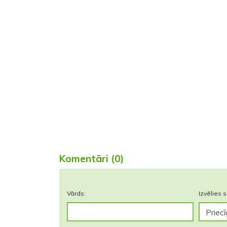
Komentāri (0)
Vārds:
Izvēlies s