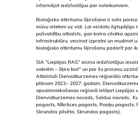
informējot iedzīvotājus par noteikumiem.
Bioloģisko atkritumu šķirošana ir solis pareiz
mūsu ietekmi uz vidi. Lai veidotu ilgtspējīgu
pašvaldību atbalsts, gan katra cilvēka apzināt
infrastruktūru, veicinot izpratni un mudinot
bioloģisko atkritumu šķirošanu padarīt par i
SIA "Liepājas RAS" aicina iedzīvotājus iesa
saknēm – šķiro bio!" un par šo procesu uzzinā
Atbilstoši Dienvidkurzemes reģionālo atkri
plānam 2023.- 2027. gadam, Dienvidkurzeme
apsaimniekošanas reģionā ietilpst Liepājas v
Dienvidkurzemes novads, Saldus novads, Ku
pagasts, Nīkrāces pagasts, Raņķu pagasts,
Skrundas pilsēta, Skrundas pagasts).