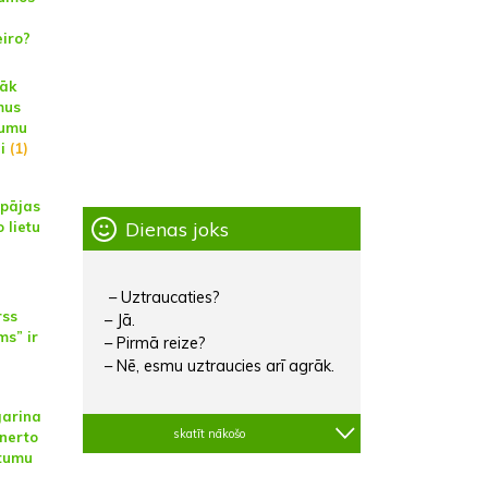
eiro?
sāk
mus
tumu
i
(1)
epājas
Dienas joks
 lietu
– Uztraucaties?
rss
– Jā.
ms” ir
– Pirmā reize?
– Nē, esmu uztraucies arī agrāk.
garina
skatīt nākošo
inerto
itumu