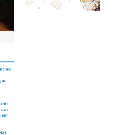
aicina
ijas
skais
es ar
jiem
ādes