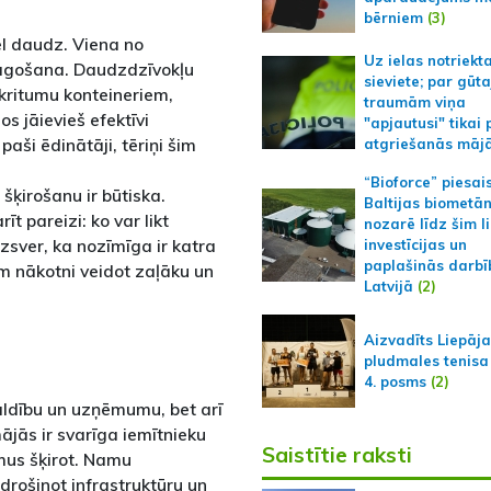
bērniem
(3)
l daudz. Viena no
Uz ielas notriekt
lāgošana. Daudzdzīvokļu
sieviete; par gūt
kritumu konteineriem,
traumām viņa
 jāievieš efektīvi
"apjautusi" tikai 
aši ēdinātāji, tēriņi šim
atgriešanās māj
“Bioforce” piesai
šķirošanu ir būtiska.
Baltijas biometā
īt pareizi: ko var likt
nozarē līdz šim l
zsver, ka nozīmīga ir katra
investīcijas un
paplašinās darbī
m nākotni veidot zaļāku un
Latvijā
(2)
Aizvadīts Liepāj
pludmales tenisa
4. posms
(2)
valdību un uzņēmumu, bet arī
ājās ir svarīga iemītnieku
Saistītie raksti
mus šķirot. Namu
drošinot infrastruktūru un