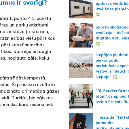
umus ir svarīgi?
apdares veidi: kā
izvēlēties piemēr
(1)
ma 1. panta 4.1. punktu
ārzu un parku atkritumi,
Sporta skatīšanā
nas iestāžu (restorānu,
evolūcija - tiešra
rdzniecības vietu pārtikas
digitālo datu sin
(1)
i pārtikas rūpniecības
tikas, dārzeņu un augļu
Liepājas pludmal
uķes, nopļauta zāle, koku
piekto gadu
norisināsies spor
festivāls "Beach
Liepaja"
(1)
r pārstrādāt kompostā,
pību. Šī procesa rezultātā
samazināta arī metāna gāzes
"BL Serviss Gran
Slam" čempiona t
vidi. Turklāt, bioloģiskos
izcīna Ernests Bu
nomiku, kurā resursi tiek
Tiešraidē "TikTo
pamanīts
apdraudējums m