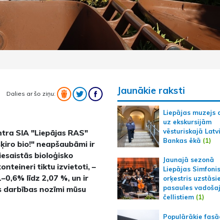
Jaunākie raksti
Dalies ar šo ziņu:
Liepājas muzejs 
uz ekskursijām
vēsturiskajā Latv
tra SIA "Liepājas RAS"
Bankas ēkā
(1)
iro bio!" neapšaubāmi ir
iesaistās bioloģisko
Jaunajā sezonā
onteineri tiktu izvietoti, –
Liepājas Simfoni
–0,6% līdz 2,07 %, un ir
orķestris uzstāsi
pasaules vadoša
īs darbības nozīmi mūsu
čellistiem
(1)
Populārākie fas