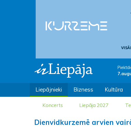
Piektdi
7.aug
Liepājnieki
Bizness
Kultūra
Koncerts
Liepāja 2027
Te
Dienvidkurzemē arvien vairā