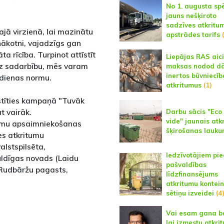
No 1. augusta sp
jauns nešķiroto
sadzīves atkritu
ajā virzienā, lai mazinātu
apstrādes tarifs
(
 nākotni, vajadzīgs gan
a rīcība. Turpinot attīstīt
Liepājas RAS aic
 uz sadarbību, mēs varam
maksas nodod dā
inertos būvniecīb
kdienas normu.
atkritumus
(1)
istīties kampaņā "Tuvāk
t vairāk.
Darbu sācis "Eco 
vide" jaunais atk
tumu apsaimniekošanas
šķirošanas lauk
s atkritumu
alstspilsēta,
Iedzīvotājiem pi
ldīgas novads (Laidu
pašvaldības
 Rudbāržu pagasts,
līdzfinansējums
atkritumu kontei
sētiņu izveidei
(4
Vai esam gana ba
lai izmestu atkri