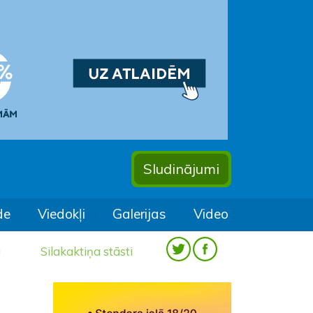
Sludinājumi
de
Viedokļi
Galerijas
Video
a
Silakaktiņa stāsti