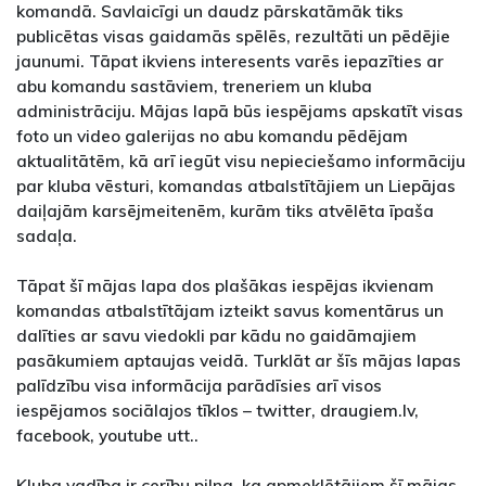
komandā. Savlaicīgi un daudz pārskatāmāk tiks
publicētas visas gaidamās spēlēs, rezultāti un pēdējie
jaunumi. Tāpat ikviens interesents varēs iepazīties ar
abu komandu sastāviem, treneriem un kluba
administrāciju. Mājas lapā būs iespējams apskatīt visas
foto un video galerijas no abu komandu pēdējam
aktualitātēm, kā arī iegūt visu nepieciešamo informāciju
par kluba vēsturi, komandas atbalstītājiem un Liepājas
daiļajām karsējmeitenēm, kurām tiks atvēlēta īpaša
sadaļa.
Tāpat šī mājas lapa dos plašākas iespējas ikvienam
komandas atbalstītājam izteikt savus komentārus un
dalīties ar savu viedokli par kādu no gaidāmajiem
pasākumiem aptaujas veidā. Turklāt ar šīs mājas lapas
palīdzību visa informācija parādīsies arī visos
iespējamos sociālajos tīklos – twitter, draugiem.lv,
facebook, youtube utt..
Kluba vadība ir cerību pilna, ka apmeklētājiem šī mājas