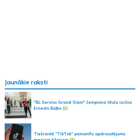
Jaunākie raksti
"BL Serviss Grand Slam" čempiona titulu izcīna
Ernests Buļko
(2)
Tiešraidē "TikTok" pamanīts apdraudējums
maziem bērniem
(3)