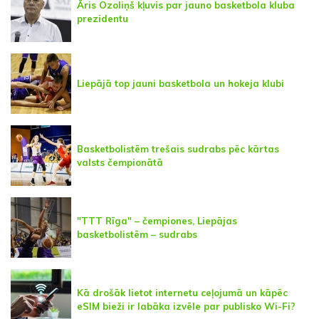
Āris Ozoliņš kļuvis par jauno basketbola kluba
prezidentu
Liepājā top jauni basketbola un hokeja klubi
Basketbolistēm trešais sudrabs pēc kārtas
valsts čempionātā
"TTT Rīga" – čempiones, Liepājas
basketbolistēm – sudrabs
Kā drošāk lietot internetu ceļojumā un kāpēc
eSIM bieži ir labāka izvēle par publisko Wi-Fi?