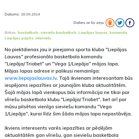
Datums:
26.09.2014
Dalies ar šo ziņu:
Birkas:
basketbols
,
sieviešu basketbols
,
Liepājas lauvas
,
komanda
Liepājas papīrs
,
internets
No piektdienas jau ir pieejama sporta kluba "Liepājas
Lauvas" profesionālo basketbola komandu
"Liepāja/Triobet" un "Vega 1/Liepāja" mājas lapa.
Mājas lapas adrese ir palikusi nemainīga:
www.liepajaslauvas.lv
. Tajā ikvienam interesantam būs
iespējams iepazīties ar jaunajām kluba aktualitātēm.
Šajā mājas lapā vienkopus būs informācija ne tikai par
vīriešu basketbola klubu "Liepāja/Triobet", bet arī par
mūsu pilsētas vienīgo sieviešu komandu "Vega
1/Liepāja", kurai līdz šim šāda mājas lapa nepastāvēja.
Ikviens interesents varēs iepazīties ar pēdējām
aktualitātēm gan vīriešu, gan sieviešu basketbola