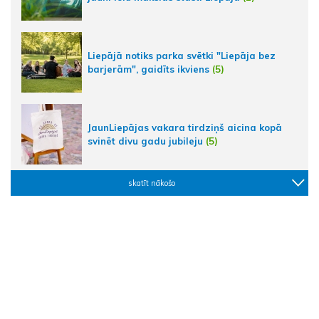
Liepājā notiks parka svētki "Liepāja bez
barjerām", gaidīts ikviens
(5)
JaunLiepājas vakara tirdziņš aicina kopā
svinēt divu gadu jubileju
(5)
skatīt nākošo