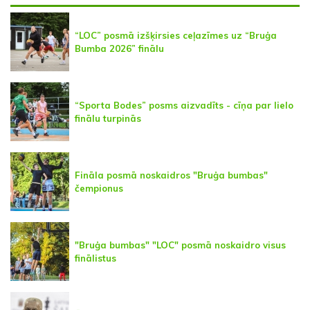
“LOC” posmā izšķirsies ceļazīmes uz “Bruģa
Bumba 2026” finālu
“Sporta Bodes” posms aizvadīts - cīņa par lielo
finālu turpinās
Fināla posmā noskaidros "Bruģa bumbas"
čempionus
"Bruģa bumbas" "LOC" posmā noskaidro visus
finālistus