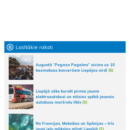
Lasītākie raksti
Augustā “Pegaza Pagalms” aicina uz 10
bezmaksas koncertiem Liepājas sirdī
(5)
Liepājā sāks kursēt pirmie jaunie
elektroautobusi un stāsies spēkā jaunais
autobusu maršrutu tīkls
(3)
No Francijas, Meksikas un Spānijas – trīs
jauni ielu mākslas stāsti Liepājā
(2)