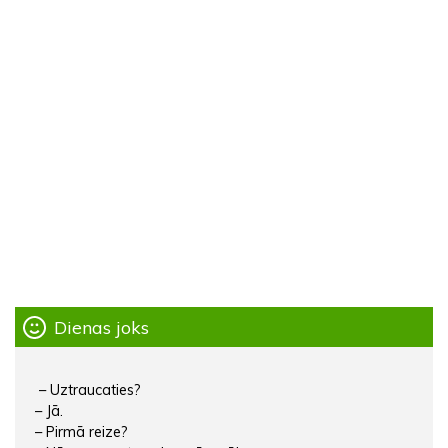
Dienas joks
– Uztraucaties?
– Jā.
– Pirmā reize?