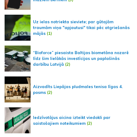
Uz ielas notriekta sieviete; par gūtajām
traumām viņa "apjautusi" tikai pēc atgriešanās
mājās
(1)
“Bioforce” piesaista Baltijas biometāna nozarē
līdz šim lielākās investīcijas un paplašinās
darbību Latvijā
(2)
Aizvadīts Liepājas pludmales tenisa līgas 4.
posms
(2)
Iedzīvotājus aicina izteikt viedokli par
saistošajiem noteikumiem
(2)