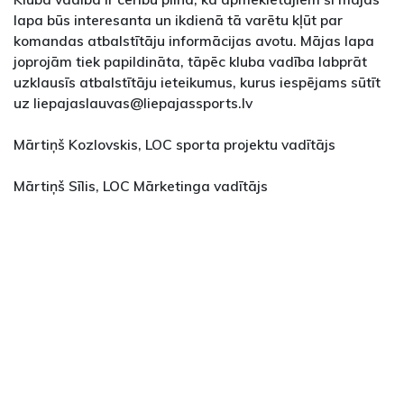
lapa būs interesanta un ikdienā tā varētu kļūt par
komandas atbalstītāju informācijas avotu. Mājas lapa
joprojām tiek papildināta, tāpēc kluba vadība labprāt
uzklausīs atbalstītāju ieteikumus, kurus iespējams sūtīt
uz liepajaslauvas@liepajassports.lv
Mārtiņš Kozlovskis, LOC sporta projektu vadītājs
Mārtiņš Sīlis, LOC Mārketinga vadītājs