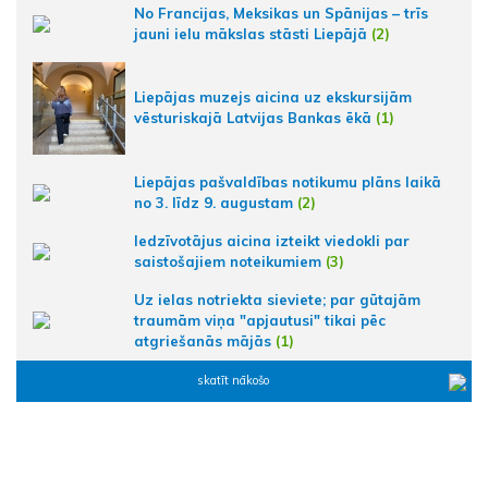
No Francijas, Meksikas un Spānijas – trīs
jauni ielu mākslas stāsti Liepājā
(2)
Liepājas muzejs aicina uz ekskursijām
vēsturiskajā Latvijas Bankas ēkā
(1)
Liepājas pašvaldības notikumu plāns laikā
no 3. līdz 9. augustam
(2)
Iedzīvotājus aicina izteikt viedokli par
saistošajiem noteikumiem
(3)
Uz ielas notriekta sieviete; par gūtajām
traumām viņa "apjautusi" tikai pēc
atgriešanās mājās
(1)
skatīt nākošo