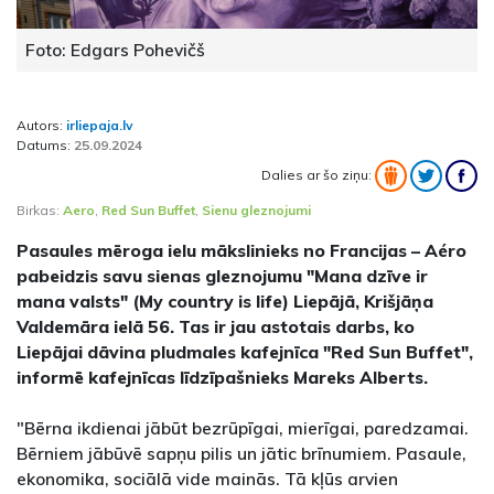
Foto: Edgars Pohevičš
Autors:
irliepaja.lv
Datums:
25.09.2024
Dalies ar šo ziņu:
Birkas:
Aero
,
Red Sun Buffet
,
Sienu gleznojumi
Pasaules mēroga ielu mākslinieks no Francijas – Aéro
pabeidzis savu sienas gleznojumu "Mana dzīve ir
mana valsts" (My country is life) Liepājā, Krišjāņa
Valdemāra ielā 56. Tas ir jau astotais darbs, ko
Liepājai dāvina pludmales kafejnīca "Red Sun Buffet",
informē kafejnīcas līdzīpašnieks Mareks Alberts.
"Bērna ikdienai jābūt bezrūpīgai, mierīgai, paredzamai.
Bērniem jābūvē sapņu pilis un jātic brīnumiem. Pasaule,
ekonomika, sociālā vide mainās. Tā kļūs arvien