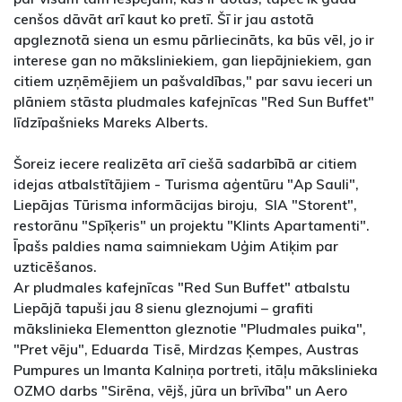
cenšos dāvāt arī kaut ko pretī. Šī ir jau astotā
apgleznotā siena un esmu pārliecināts, ka būs vēl, jo ir
interese gan no māksliniekiem, gan liepājniekiem, gan
citiem uzņēmējiem un pašvaldības," par savu ieceri un
plāniem stāsta pludmales kafejnīcas "Red Sun Buffet"
līdzīpašnieks Mareks Alberts.
Šoreiz iecere realizēta arī ciešā sadarbībā ar citiem
idejas atbalstītājiem - Turisma aģentūru "Ap Sauli",
Liepājas Tūrisma informācijas biroju, SIA "Storent",
restorānu "Spīķeris" un projektu "Klints Apartamenti".
Īpašs paldies nama saimniekam Uģim Atiķim par
uzticēšanos.
Ar pludmales kafejnīcas "Red Sun Buffet" atbalstu
Liepājā tapuši jau 8 sienu gleznojumi – grafiti
mākslinieka Elementton gleznotie "Pludmales puika",
"Pret vēju", Eduarda Tisē, Mirdzas Ķempes, Austras
Pumpures un Imanta Kalniņa portreti, itāļu mākslinieka
OZMO darbs "Sirēna, vējš, jūra un brīvība" un Aero