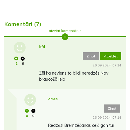
Komentāri (7)
aizvērt komentārus
bfd
Ziņot
Atbildēt
2
6
26.09.2024.
07:14
Žēl ka neviens to bildi neredzēs Nav
braucošā iela
omes
Ziņot
0
0
26.09.2024.
07:14
Redzẽs! Bremzēšanas ceļš gan tur