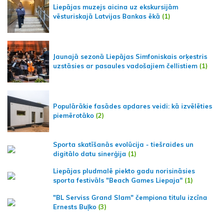
Liepājas muzejs aicina uz ekskursijām
vēsturiskajā Latvijas Bankas ēkā
(1)
Jaunajā sezonā Liepājas Simfoniskais orķestris
uzstāsies ar pasaules vadošajiem čellistiem
(1)
Populārākie fasādes apdares veidi: kā izvēlēties
piemērotāko
(2)
Sporta skatīšanās evolūcija - tiešraides un
digitālo datu sinerģija
(1)
Liepājas pludmalē piekto gadu norisināsies
sporta festivāls "Beach Games Liepaja"
(1)
"BL Serviss Grand Slam" čempiona titulu izcīna
Ernests Buļko
(3)