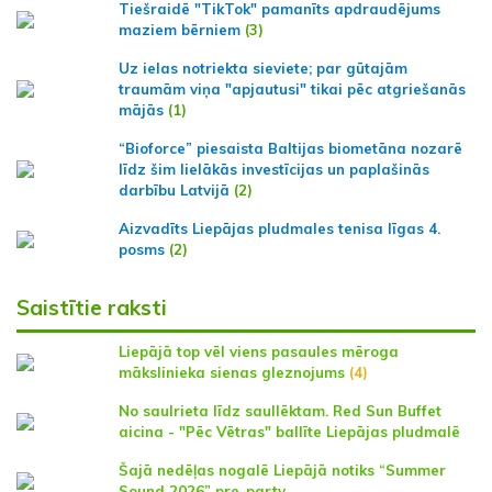
Tiešraidē "TikTok" pamanīts apdraudējums
maziem bērniem
(3)
Uz ielas notriekta sieviete; par gūtajām
traumām viņa "apjautusi" tikai pēc atgriešanās
mājās
(1)
“Bioforce” piesaista Baltijas biometāna nozarē
līdz šim lielākās investīcijas un paplašinās
darbību Latvijā
(2)
Aizvadīts Liepājas pludmales tenisa līgas 4.
posms
(2)
Saistītie raksti
Liepājā top vēl viens pasaules mēroga
mākslinieka sienas gleznojums
(4)
No saulrieta līdz saullēktam. Red Sun Buffet
aicina - "Pēc Vētras" ballīte Liepājas pludmalē
Šajā nedēļas nogalē Liepājā notiks “Summer
Sound 2026” pre-party