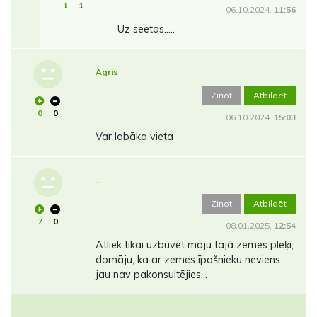
1
1
06.10.2024.
11:56
Uz seetas.....
Agris
Ziņot
Atbildēt
0
0
06.10.2024.
15:03
Var labāka vieta
...
Ziņot
Atbildēt
7
0
08.01.2025.
12:54
Atliek tikai uzbūvēt māju tajā zemes pleķī,
domāju, ka ar zemes īpašnieku neviens
jau nav pakonsultējies...