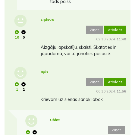
tāds paīss
OpisVA
Ziņot
Atbildēt
10
0
02.10.2024.
11:40
Aizgāju ,apskatīju, skaisti. Skatoties ir
jāpadomā, vai tā jānotiek pasaulē.
0pis
Ziņot
Atbildēt
1
2
06.10.2024.
11:56
Krievam uz sienas sanak labak
Uhh!!!
Ziņot