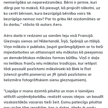
nemierīgāka un neparedzamāka. Bērni ir pirmie, kuri
dārgi par to maksā. Kā pieaugt, kā projicēt nākotni, uz
ko cerēt bērnam, kura bezrūpīgā bērnība vairs tik
bezrūpīga nemaz nav? Par to gribu likt aizdomāties ar
šo darbu," stāsta tā autors Aero.
Aéro darbi ir redzami uz sienām teju visā Francijā.
Gleznojis sienas arī Nīderlandē, Īrijā, Spānijā un Itālijā.
Viņa māksla ir publiska, ļaujot garāmgājējiem ar to tieši
mijiedarboties un attaisnojot ielu mākslas kā pieejamas
un demokrātiskas mākslas formas būtību. Viņš ir daļa
no lielākas franču ielu mākslas tradīcijas, kur ietilpst
tādi pasaulē pazīstami mākslinieki kā Blek le Rat
(stencil grafiti pionieris) un JR (plaši pazīstams ar
lielizmēra fotogrāfiskiem sienu gleznojumiem).
"Liepāja ir mana dzimtā pilsēta un man ir laimējies
attīstīt uzņēmējdarbību, realizēt savas idejas un baudīt
visskaistākās vasaras tieši šeit. Esmu pateicīgs pilsētai
par visām tām iespējām, kas ir dotas, tāpēc ik gadu