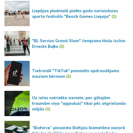
Liepājas pludmalē piekto gadu norisināsies
sporta festivāls "Beach Games Liepaja"
(1)
"BL Serviss Grand Slam" čempiona titulu izcīna
Ernests Buļko
(3)
Tiešraidē "TikTok" pamanīts apdraudējums
maziem bērniem
(3)
Uz ielas notriekta sieviete; par gūtajām
traumām viņa "apjautusi" tikai pēc atgriešanās
mājās
(1)
“Bioforce” piesaista Baltijas biometāna nozarē