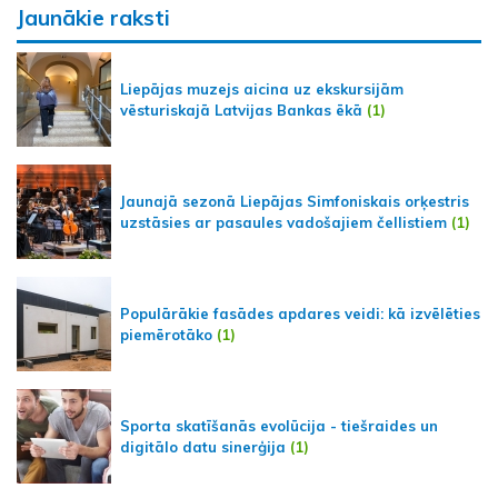
Jaunākie raksti
Liepājas muzejs aicina uz ekskursijām
vēsturiskajā Latvijas Bankas ēkā
(1)
Jaunajā sezonā Liepājas Simfoniskais orķestris
uzstāsies ar pasaules vadošajiem čellistiem
(1)
Populārākie fasādes apdares veidi: kā izvēlēties
piemērotāko
(1)
Sporta skatīšanās evolūcija - tiešraides un
digitālo datu sinerģija
(1)