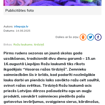
Publicitātes foto
Autors:
irliepaja.lv
Datums:
14.08.2025
Dalies ar šo ziņu:
Birkas:
Rožu laukums
,
tirdziņš
Pirms rudens sezonas un jaunā skolas gada
uzsākšanas, tradicionāli divu dienu garumā – 15.un
16.augustā Liepājas Rožu laukumā tiks rīkots
ikgadējais “Vasaras ražas tirdziņš”. Zemnieku
saimniecībām šis ir brīdis, kad padarīti nozīmīgākie
lauku darbi un pienācis laiks savākto ražu celt saulītē,
svinot ražas svētkus. Tirdziņā Rožu laukumā acis
priecēs Latvijas dārzos pašaudzētu ogu un augļu
produkti, savukārt saimnieces piedāvās pašu
gatavotus ievārījumus, svaigpiena sierus, kārdinošus,