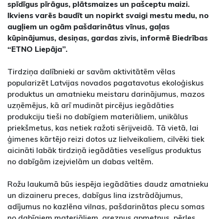
spīdīgus pīrāgus, plātsmaizes un pašceptu maizi.
Ikviens varēs baudīt un nopirkt svaigi mestu medu, no
augļiem un ogām pašdarinātus vīnus, gaļas
kūpinājumus, desiņas, gardas zivis, informē Biedrības
“ETNO Liepāja”.
Tirdziņa dalībnieki ar savām aktivitātēm vēlas
popularizēt Latvijas novados pagatavotus ekoloģiskus
produktus un amatnieku meistaru darinājumus, mazos
uzņēmējus, kā arī mudināt pircējus iegādāties
produkciju tieši no dabīgiem materiāliem, unikālus
priekšmetus, kas netiek ražoti sērijveidā. Tā vietā, lai
ģimenes kārtējo reizi dotos uz lielveikaliem, cilvēki tiek
aicināti labāk tirdziņā iegādāties veselīgus produktus
no dabīgām izejvielām un dabas veltēm.
Rožu laukumā būs iespēja iegādāties daudz amatnieku
un dizaineru preces, dabīgus lina izstrādājumus,
adījumus no kazlēna vilnas, pašdarinātas plecu somas
no dabīgiem materiāliem, greznus apmetņus, pērles,