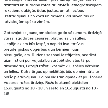
dzintara un sudraba rotas ar latviešu etnogrāfiskajiem
rakstiem, dabīgās ādas jostas, amatniecības
izstrādājumus no koka un akmens, arī suvenīrus ar
latviskajām spēka zīmēm.
Gatavojoties jaunajam skolas gada sākumam, tirdziņā
varēs iegādāties cepures, platmales un šalles.
Liepājniekiem būs iespēja nopirkt kvalitatīvus
pretalerģiskus apģērbus gan bērniem, gan
pieaugušajiem. Rudens sezonai iestājoties, nedrīkst
aizmirst arī par vajadzību sarūpēt skaistus tērpu
aksesuārus, Latvijā ražotu kosmētiku, spēles bērniem
un lelles. Katrs tirgus apmeklētājs būs apmierināts ar
plašo piedāvājumu. Laipni lūdzam apmeklēt jau šonedēļ
Vasaras ražas tirdziņu Rožu laukumā piektdien
15.augustā no 10 - 18 un sestdien 16.augustā no 10 -
16!