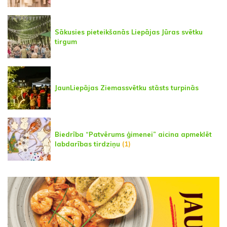
Sākusies pieteikšanās Liepājas Jūras svētku
tirgum
JaunLiepājas Ziemassvētku stāsts turpinās
Biedrība “Patvērums ģimenei” aicina apmeklēt
labdarības tirdziņu
(1)