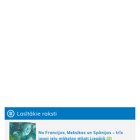
Lasītākie raksti
No Francijas, Meksikas un Spānijas – trīs
jauni ielu mākslas stāsti Liepājā
(2)