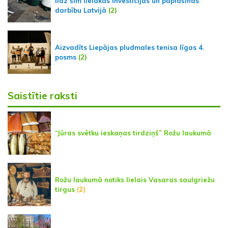
līdz šim lielākās investīcijas un paplašinās
darbību Latvijā
(2)
Aizvadīts Liepājas pludmales tenisa līgas 4.
posms
(2)
Saistītie raksti
“Jūras svētku ieskaņas tirdziņš” Rožu laukumā
Rožu laukumā notiks lielais Vasaras saulgriežu
tirgus
(2)