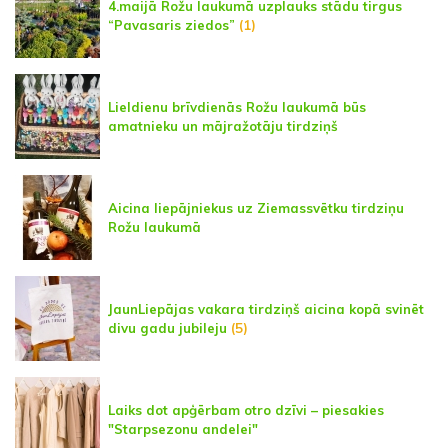
4.maijā Rožu laukumā uzplauks stādu tirgus
“Pavasaris ziedos”
(1)
Lieldienu brīvdienās Rožu laukumā būs
amatnieku un mājražotāju tirdziņš
Aicina liepājniekus uz Ziemassvētku tirdziņu
Rožu laukumā
JaunLiepājas vakara tirdziņš aicina kopā svinēt
divu gadu jubileju
(5)
Laiks dot apģērbam otro dzīvi – piesakies
"Starpsezonu andelei"