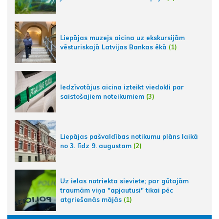
Liepājas muzejs aicina uz ekskursijām
vēsturiskajā Latvijas Bankas ēkā
(1)
Iedzīvotājus aicina izteikt viedokli par
saistošajiem noteikumiem
(3)
Liepājas pašvaldības notikumu plāns laikā
no 3. līdz 9. augustam
(2)
Uz ielas notriekta sieviete; par gūtajām
traumām viņa "apjautusi" tikai pēc
atgriešanās mājās
(1)