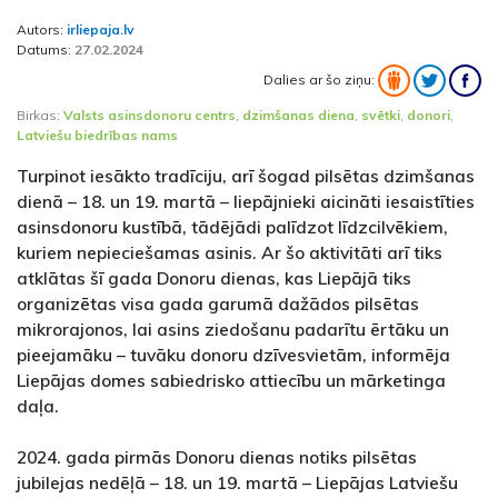
Autors:
irliepaja.lv
Datums:
27.02.2024
Dalies ar šo ziņu:
Birkas:
Valsts asinsdonoru centrs
,
dzimšanas diena
,
svētki
,
donori
,
Latviešu biedrības nams
Turpinot iesākto tradīciju, arī šogad pilsētas dzimšanas
dienā – 18. un 19. martā – liepājnieki aicināti iesaistīties
asinsdonoru kustībā, tādējādi palīdzot līdzcilvēkiem,
kuriem nepieciešamas asinis. Ar šo aktivitāti arī tiks
atklātas šī gada Donoru dienas, kas Liepājā tiks
organizētas visa gada garumā dažādos pilsētas
mikrorajonos, lai asins ziedošanu padarītu ērtāku un
pieejamāku – tuvāku donoru dzīvesvietām, informēja
Liepājas domes sabiedrisko attiecību un mārketinga
daļa.
2024. gada pirmās Donoru dienas notiks pilsētas
jubilejas nedēļā – 18. un 19. martā – Liepājas Latviešu