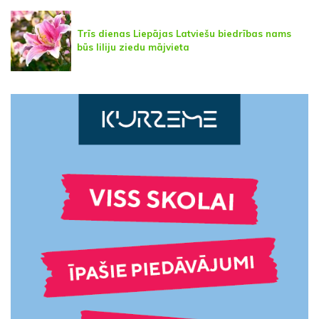
Trīs dienas Liepājas Latviešu biedrības nams
būs liliju ziedu mājvieta