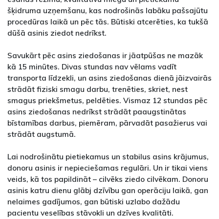
šķidruma uzņemšanu, kas nodrošinās labāku pašsajūtu
procedūras laikā un pēc tās. Būtiski atcerēties, ka tukšā
dūšā asinis ziedot nedrīkst.
Savukārt pēc asins ziedošanas ir jāatpūšas ne mazāk
kā 15 minūtes. Divas stundas nav vēlams vadīt
transporta līdzekli, un asins ziedošanas dienā jāizvairās
strādāt fiziski smagu darbu, trenēties, skriet, nest
smagus priekšmetus, peldēties. Vismaz 12 stundas pēc
asins ziedošanas nedrīkst strādāt paaugstinātas
bīstamības darbus, piemēram, pārvadāt pasažierus vai
strādāt augstumā.
Lai nodrošinātu pietiekamus un stabilus asins krājumus,
donoru asinis ir nepieciešamas regulāri. Un ir tikai viens
veids, kā tos papildināt – cilvēks ziedo cilvēkam. Donoru
asinis katru dienu glābj dzīvību gan operāciju laikā, gan
nelaimes gadījumos, gan būtiski uzlabo dažādu
pacientu veselības stāvokli un dzīves kvalitāti.