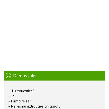
Dienas joks
– Uztraucaties?
– Jā.
– Pirmā reize?
– Nē, esmu uztraucies arī agrāk.