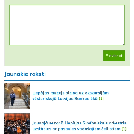
Pievienot
Jaunākie raksti
Liepājas muzejs aicina uz ekskursijām
vēsturiskajā Latvijas Bankas ēkā
(1)
Jaunajā sezonā Liepājas Simfoniskais orķestris
uzstāsies ar pasaules vadošajiem čellistiem
(1)