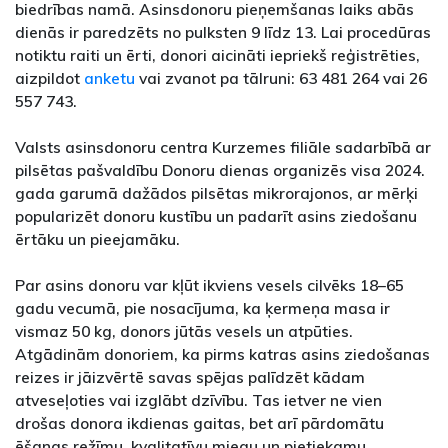
biedrības namā. Asinsdonoru pieņemšanas laiks abās
dienās ir paredzēts no pulksten 9 līdz 13. Lai procedūras
notiktu raiti un ērti, donori aicināti iepriekš reģistrēties,
aizpildot
anketu
vai zvanot pa tālruni: 63 481 264 vai 26
557 743.
Valsts asinsdonoru centra Kurzemes filiāle sadarbībā ar
pilsētas pašvaldību Donoru dienas organizēs visa 2024.
gada garumā dažādos pilsētas mikrorajonos, ar mērķi
popularizēt donoru kustību un padarīt asins ziedošanu
ērtāku un pieejamāku.
Par asins donoru var kļūt ikviens vesels cilvēks 18–65
gadu vecumā, pie nosacījuma, ka ķermeņa masa ir
vismaz 50 kg, donors jūtās vesels un atpūties.
Atgādinām donoriem, ka pirms katras asins ziedošanas
reizes ir jāizvērtē savas spējas palīdzēt kādam
atveseļoties vai izglābt dzīvību. Tas ietver ne vien
drošas donora ikdienas gaitas, bet arī pārdomātu
ēšanas režīmu, kvalitatīvu miegu un pietiekamu