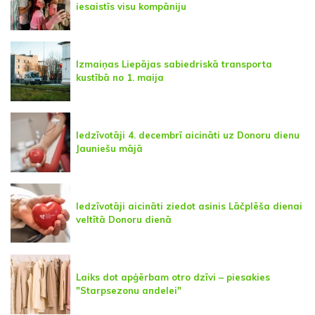
iesaistīs visu kompāniju
Izmaiņas Liepājas sabiedriskā transporta
kustībā no 1. maija
Iedzīvotāji 4. decembrī aicināti uz Donoru dienu
Jauniešu mājā
Iedzīvotāji aicināti ziedot asinis Lāčplēša dienai
veltītā Donoru dienā
Laiks dot apģērbam otro dzīvi – piesakies
"Starpsezonu andelei"