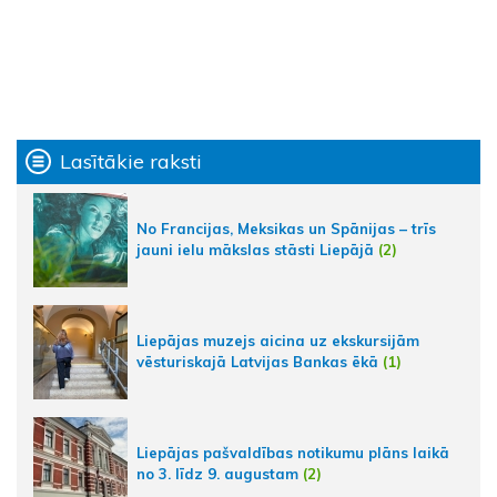
Lasītākie raksti
No Francijas, Meksikas un Spānijas – trīs
jauni ielu mākslas stāsti Liepājā
(2)
Liepājas muzejs aicina uz ekskursijām
vēsturiskajā Latvijas Bankas ēkā
(1)
Liepājas pašvaldības notikumu plāns laikā
no 3. līdz 9. augustam
(2)