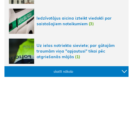
Iedzīvotājus aicina izteikt viedokli par
saistošajiem noteikumiem
(3)
Uz ielas notriekta sieviete; par gūtajām
traumām viņa "apjautusi" tikai pēc
atgriešanās mājās
(1)
skatīt nākošo