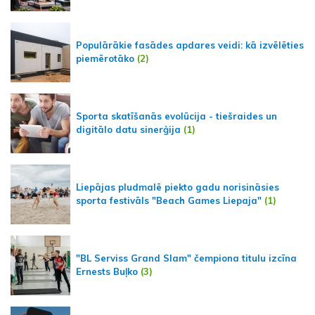
Populārākie fasādes apdares veidi: kā izvēlēties
piemērotāko
(2)
Sporta skatīšanās evolūcija - tiešraides un
digitālo datu sinerģija
(1)
Liepājas pludmalē piekto gadu norisināsies
sporta festivāls "Beach Games Liepaja"
(1)
"BL Serviss Grand Slam" čempiona titulu izcīna
Ernests Buļko
(3)