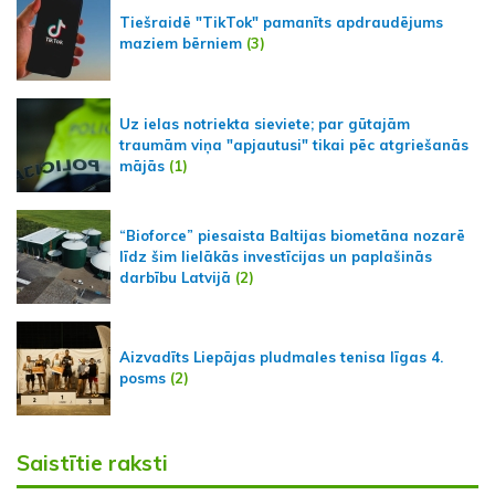
Tiešraidē "TikTok" pamanīts apdraudējums
maziem bērniem
(3)
Uz ielas notriekta sieviete; par gūtajām
traumām viņa "apjautusi" tikai pēc atgriešanās
mājās
(1)
“Bioforce” piesaista Baltijas biometāna nozarē
līdz šim lielākās investīcijas un paplašinās
darbību Latvijā
(2)
Aizvadīts Liepājas pludmales tenisa līgas 4.
posms
(2)
Saistītie raksti