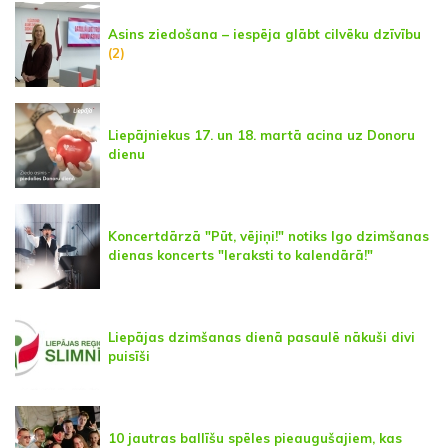
Asins ziedošana – iespēja glābt cilvēku dzīvību
(2)
Liepājniekus 17. un 18. martā acina uz Donoru
dienu
Koncertdārzā "Pūt, vējiņi!" notiks Igo dzimšanas
dienas koncerts "Ieraksti to kalendārā!"
Liepājas dzimšanas dienā pasaulē nākuši divi
puisīši
10 jautras ballīšu spēles pieaugušajiem, kas