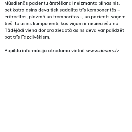
Mūsdienās pacientu ārstēšanai neizmanto pilnasinis,
bet katra asins deva tiek sadalīta trīs komponentēs –
eritrocītos, plazmā un trombocītos –, un pacients saņem
tieši to asins komponenti, kas viņam ir nepieciešama.
Tādējādi viena donora ziedotā asins deva var palīdzēt
pat trīs līdzcilvēkiem.
Papildu informācija atrodama vietnē
www.donors.lv
.