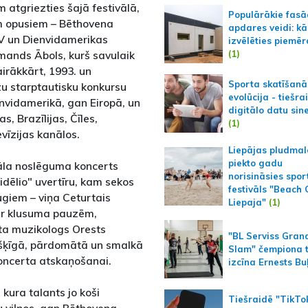
atgriezties šajā festivālā,
Populārākie fas
em opusiem – Bēthovena
apdares veidi: kā
SV un Dienvidamerikas
izvēlēties piemēr
(1)
rmands Ābols, kurš savulaik
airākkārt, 1993. un
Sporta skatīšanā
u starptautisku konkursu
evolūcija - tiešra
nvidamerikā, gan Eiropā, un
digitālo datu sin
s, Brazīlijas, Čīles,
(1)
evīzijas kanālos.
Liepājas pludmal
piekto gadu
āla noslēguma koncerts
norisināsies spor
dēlio" uvertīru, kam sekos
festivāls "Beach
ugiem – viņa Ceturtais
Liepaja"
(1)
 ar klusuma pauzēm,
sta muzikologs Orests
"BL Serviss Gran
rišķīgā, pārdomātā un smalkā
Slam" čempiona t
koncerta atskaņošanai.
izcīna Ernests Bu
 kura talants jo koši
Tiešraidē "TikTo