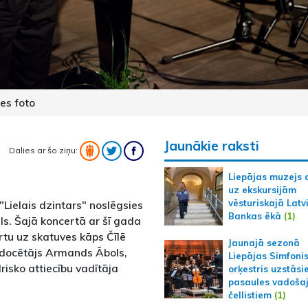
es foto
Jaunākie raksti
Dalies ar šo ziņu:
Liepājas muzejs 
uz ekskursijām
vēsturiskajā Latv
"Lielais dzintars" noslēgsies
Bankas ēkā
(1)
ls. Šajā koncertā ar šī gada
rtu uz skatuves kāps Čīlē
Jaunajā sezonā
s docētājs Armands Ābols,
Liepājas Simfoni
isko attiecību vadītāja
orķestris uzstāsi
pasaules vadoša
čellistiem
(1)