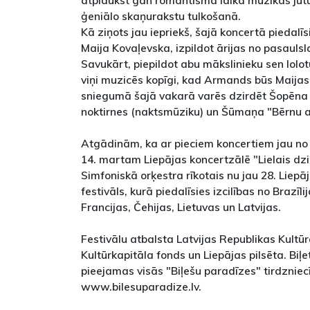
atplaukst gan romantisma laika mūzikas jūt
ģeniālo skaņurakstu tulkošanā.
Kā ziņots jau iepriekš, šajā koncertā piedalīs
Maija Kovaļevska, izpildot ārijas no pasauls
Savukārt, piepildot abu mākslinieku sen lolo
viņi muzicēs kopīgi, kad Armands būs Maijas
sniegumā šajā vakarā varēs dzirdēt Šopēna 
noktirnes (naktsmūziku) un Šūmaņa "Bērnu ai
Atgādinām, ka ar pieciem koncertiem jau no 
14. martam Liepājas koncertzālē "Lielais dzi
Simfoniskā orķestra rīkotais nu jau 28. Liep
festivāls, kurā piedalīsies izcilības no Brazīli
Francijas, Čehijas, Lietuvas un Latvijas.
Festivālu atbalsta Latvijas Republikas Kultūra
Kultūrkapitāla fonds un Liepājas pilsēta. Biļ
pieejamas visās "Biļešu paradīzes" tirdzniec
www.bilesuparadize.lv.