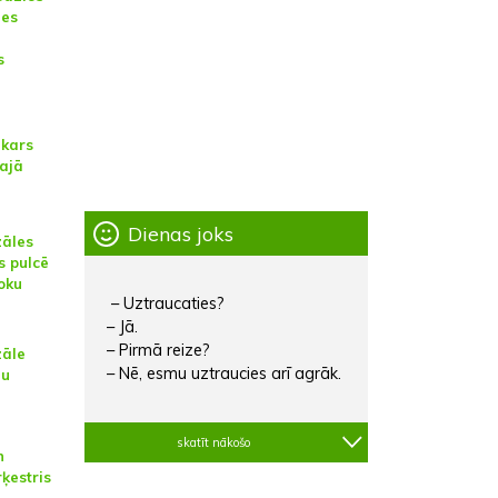
des
s
kars
lajā
Dienas joks
zāles
s pulcē
loku
– Uztraucaties?
– Jā.
– Pirmā reize?
zāle
– Nē, esmu uztraucies arī agrāk.
lu
skatīt nākošo
n
ķestris