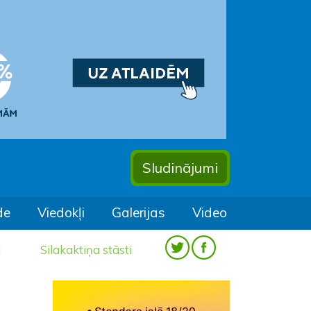
Sludinājumi
de
Viedokļi
Galerijas
Video
a
Silakaktiņa stāsti