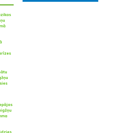
ūzikas
žņu
umā
lā
arīzes
nātu
gžņu
sies
iepājas
aigžņu
amma
ēdzies