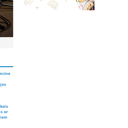
aicina
ijas
skais
es ar
jiem