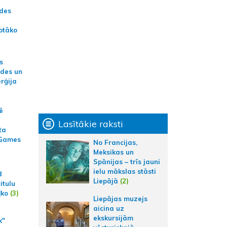
ādes
otāko
s
ides un
erģija
ē
Lasītākie raksti
ta
 Games
No Francijas,
Meksikas un
Spānijas – trīs jauni
ielu mākslas stāsti
d
Liepājā
(2)
itulu
ļko
(3)
Liepājas muzejs
aicina uz
ekskursijām
k"