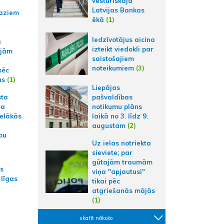
vēsturiskajā
Latvijas Bankas
aziem
ēkā
(1)
Iedzīvotājus aicina
a
izteikt viedokli par
ajām
saistošajiem
noteikumiem
(3)
pēc
ās
(1)
Liepājas
sta
pašvaldības
na
notikumu plāns
ielākās
laikā no 3. līdz 9.
augustam
(2)
bu
Uz ielas notriekta
sieviete; par
gūtajām traumām
as
viņa "apjautusi"
 līgas
tikai pēc
atgriešanās mājās
(1)
skatīt nākošo