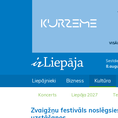
Sestdi
8.aug
Liepājnieki
Bizness
Kultūra
Koncerts
Liepāja 2027
Te
Zvaigžņu festivāls noslēgs
uzstāšanos