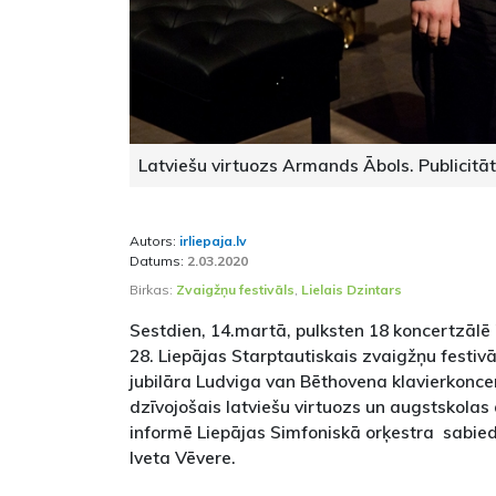
Latviešu virtuozs Armands Ābols. Publicitāt
Autors:
irliepaja.lv
Datums:
2.03.2020
Birkas:
Zvaigžņu festivāls
,
Lielais Dzintars
Sestdien, 14.martā, pulksten 18 koncertzālē 
28. Liepājas Starptautiskais zvaigžņu festivā
jubilāra Ludviga van Bēthovena klavierkonce
dzīvojošais latviešu virtuozs un augstskola
informē Liepājas Simfoniskā orķestra sabiedr
Iveta Vēvere.