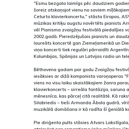
"Esmu bezgala laimīgs pēc daudziem gadiem 
šoreiz atskaņojot vienu no saviem mīļākaji
Ceturto klavierkoncertu," stāsta Eiropas, A
mūzikas kritiķu augstu novērtēts pianists A
vēl Pianisma zvaigžņu festivālā piedalījies v
2002.gadā. Pieredzējušais pianists un daudz
laureāts koncertē gan Ziemeļamerikā un Die
viņa koncerti tiek regulāri pārraidīti Argentīna
Kolumbijas, Spānijas un Latvijas radio un tel
Bēthovena gadam par godu Zvaigžņu festiv
iesāksies ar dižā komponista varoņoperas "Fi
viens no visu laiku skaistākajiem žanra para
klavierkoncerts – sirreāla fantāzija, saruna
mēnesnīca, kas pārceļ citā realitātē. Kā rak
Silabriedis – tieši Armanda Ābola gudrā, vī
muzikālā domāšana ir kā radīta šī ģeniālā 
Pie diriģenta pults stāsies Atvars Lakstīgala,