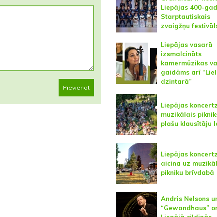
Liepājas 400-ga
Starptautiskais
zvaigžņu festivāl
Liepājas vasarā
izsmalcināts
kamermūzikas va
gaidāms arī “Lie
dzintarā”
Pievienot
Liepājas koncert
muzikālais piknik
plašu klausītāju 
Liepājas koncert
aicina uz muzikā
pikniku brīvdabā
Andris Nelsons u
“Gewandhaus” or
Liepājā cildinās