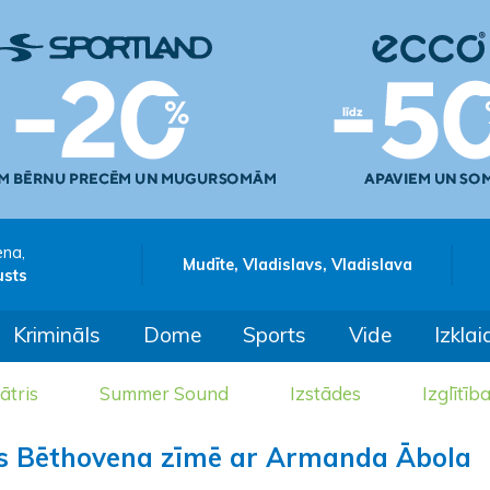
ena,
Mudīte, Vladislavs, Vladislava
usts
Krimināls
Dome
Sports
Vide
Izklai
ātris
Summer Sound
Izstādes
Izglītīb
ies Bēthovena zīmē ar Armanda Ābola