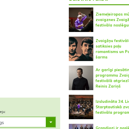
Ziemeļeiropas m
zvaigznes Zvaig
festivāla noslēg
Zvaigžņu festivā
satiksies poļu
romantisms un P
šarms
Ar garīgi piesāti
programmu Zvai
festivālā atgriezī
Reinis Zariņš
Izsludināta 34. L
Starptautiskā zv
eju:
festivāla progr
Grandiozi ir nosl