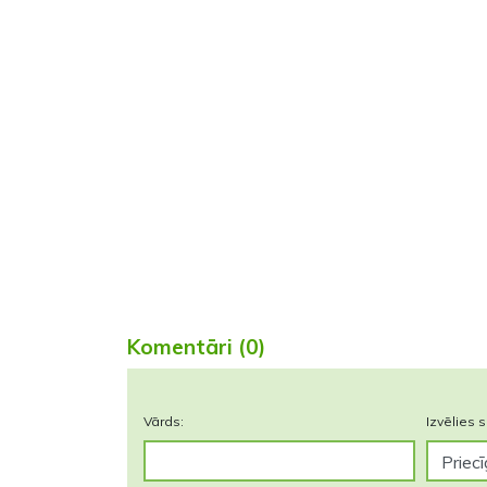
Komentāri (0)
Vārds:
Izvēlies s