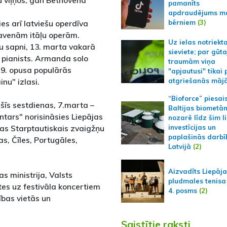
u viļņos, gan Bēthovena
pamanīts
apdraudējums m
bērniem
(3)
ies arī latviešu operdīva
lavenām itāļu operām.
Uz ielas notriekt
tu sapni, 13. marta vakarā
sieviete; par gūt
 pianists. Armanda solo
traumām viņa
9. opusa populārās
"apjautusi" tikai 
nu" izlasi.
atgriešanās māj
“Bioforce” piesai
šīs sestdienas, 7.marta –
Baltijas biometā
ntars" norisināsies Liepājas
nozarē līdz šim l
ājas Starptautiskais zvaigžņu
investīcijas un
paplašinās darbī
jas, Čīles, Portugāles,
Latvijā
(2)
Aizvadīts Liepāj
s ministrija, Valsts
pludmales tenisa
etes uz festivāla koncertiem
4. posms
(2)
ības vietās un
Saistītie raksti