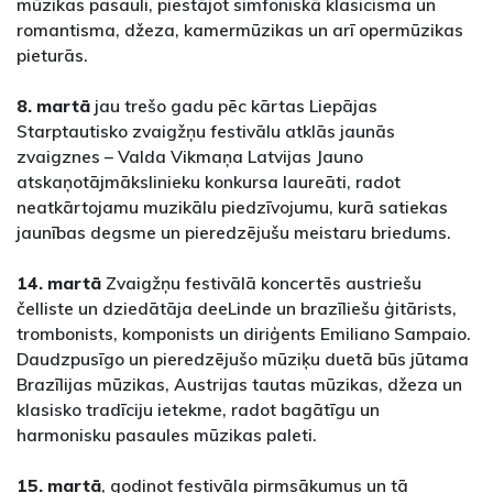
mūzikas pasauli, piestājot simfoniskā klasicisma un
romantisma, džeza, kamermūzikas un arī opermūzikas
pieturās.
8. martā
jau trešo gadu pēc kārtas Liepājas
Starptautisko zvaigžņu festivālu atklās jaunās
zvaigznes – Valda Vikmaņa Latvijas Jauno
atskaņotājmākslinieku konkursa laureāti, radot
neatkārtojamu muzikālu piedzīvojumu, kurā satiekas
jaunības degsme un pieredzējušu meistaru briedums.
14. martā
Zvaigžņu festivālā koncertēs austriešu
čelliste un dziedātāja deeLinde un brazīliešu ģitārists,
trombonists, komponists un diriģents Emiliano Sampaio.
Daudzpusīgo un pieredzējušo mūziķu duetā būs jūtama
Brazīlijas mūzikas, Austrijas tautas mūzikas, džeza un
klasisko tradīciju ietekme, radot bagātīgu un
harmonisku pasaules mūzikas paleti.
15. martā
, godinot festivāla pirmsākumus un tā