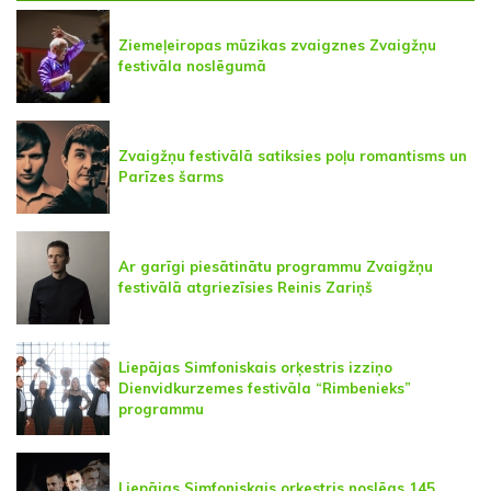
Ziemeļeiropas mūzikas zvaigznes Zvaigžņu
festivāla noslēgumā
Zvaigžņu festivālā satiksies poļu romantisms un
Parīzes šarms
Ar garīgi piesātinātu programmu Zvaigžņu
festivālā atgriezīsies Reinis Zariņš
Liepājas Simfoniskais orķestris izziņo
Dienvidkurzemes festivāla “Rimbenieks”
programmu
Liepājas Simfoniskais orķestris noslēgs 145.