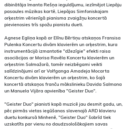
dibinātāja Imanta Rešņa ieguldījumu, iezīmējot Liepāju
pasaules mūzikas kartē, Liepājas Simfoniskajam
orķestrim vērienīgā pianisma zvaigžņu koncertā
pievienosies trīs spožu pianistu dueti.
Agnese Egliņa kopā ar Elīnu Bērtiņu atskaņos Fransisa
Pulenka Koncertu divām klavierēm un orķestrim, kura
instrumentācijā izmantotie "džezīgie" efekti raisa
asociācijas ar Morisa Ravēla Koncertu klavierēm un
orķestrim Solmažorā, tomēr neizbēgami veikti
salīdzinājumi arī ar Volfganga Amadeja Mocarta
Koncertu divām klavierēm un orķestrim, ko šajā
koncertā atskaņos franču mākslinieku Davida Salmona
un Manuela Vijāra apvienība "Geister Duo".
"Geister Duo" pianisti kopā muzicē jau desmit gadu, un,
pēc pirmās vietas iegūšanas slavenajā ARD klavieru
duetu konkursā Minhenē, "Geister Duo" šobrīd tiek
uzskatīts par vienu no daudzsološākajiem savas