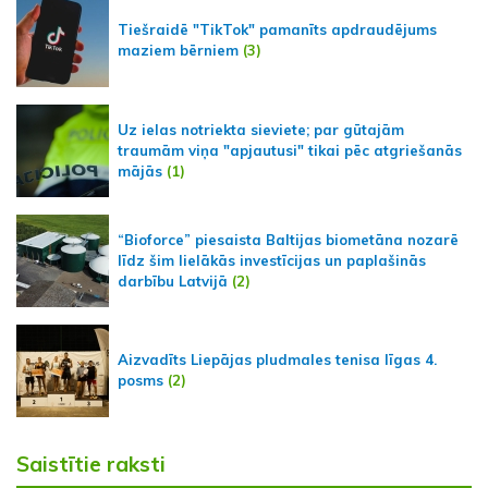
Tiešraidē "TikTok" pamanīts apdraudējums
maziem bērniem
(3)
Uz ielas notriekta sieviete; par gūtajām
traumām viņa "apjautusi" tikai pēc atgriešanās
mājās
(1)
“Bioforce” piesaista Baltijas biometāna nozarē
līdz šim lielākās investīcijas un paplašinās
darbību Latvijā
(2)
Aizvadīts Liepājas pludmales tenisa līgas 4.
posms
(2)
Saistītie raksti