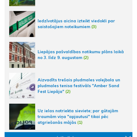
Iedzīvotājus aicina izteikt viedokli par
saistošajiem noteikumiem
(3)
Liepājas pašvaldības notikumu plāns laikā
no 3. līdz 9. augustam
(2)
Aizvadīts trešais pludmales volejbola un
pludmales tenisa festivāls "Amber Sand
Fest Liepāja"
(2)
Uz ielas notriekta sieviete; par gūtajām
traumām viņa "apjautusi" tikai pēc
atgriešanās mājās
(1)