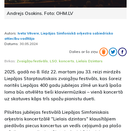
Andrejs Osokins. Foto: OHM.LV
Autors:
Iveta Vēvere, Liepājas Simfoniskā orķestra sabiedrisko
attiecību vadītāja
Datums:
30.05.2024
Dalies ar šo ziņu:
Birkas:
Zvaigžņu festivāls
,
LSO
,
koncerts
,
Lielais Dzintars
2025. gadā no 8. līdz 22. martam jau 33. reizi mirdzēs
Liepājas Starptautiskais zvaigžņu festivāls, kas šoreiz
noritēs Liepājas 400 gadu jubilejas zīmē un kurā īpaša
loma būs atvēlēta tieši klaviermūzikai – vienā koncertā
uz skatuves kāps trīs spožu pianistu dueti.
Pilsētas jubilejas festivālā Liepājas Simfoniskais
orķestris koncertzālē "Lielais dzintars" klausītājiem
piedāvās piecus koncertus un vedīs ceļojumā pa plašo