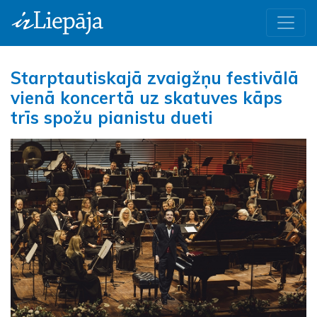
Starptautiskajā zvaigžņu festivālā
vienā koncertā uz skatuves kāps
trīs spožu pianistu dueti