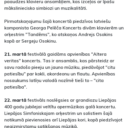
paaudzes klavieru ansambļiem, kas izceļas ar īpašu
māksliniecisko simbiozi un muzikalitāti.
Pirmatskaņojumu šajā koncertā piedzīvos latviešu
komponista Georga Pelēča Koncerts divām klavierēm un
orķestrim "Tandēms", ko atskaņos Andrejs Osokins
kopā ar Sergeju Osokinu.
21. martā
festivālā gaidāms apvienības "Altera
veritas" koncerts. Tas ir ansamblis, kas pārsteidz ar
savu radošo pieeju un jauno mūziku, piedāvājot "citu
patiesību" par kokli, akordeonu un flautu. Apvienības
nosaukums latīņu valodā nozīmē tieši to – "cita
patiesība".
22. martā
festivāls noslēgsies ar grandiozu Liepājas
400 gadu jubilejai veltītu opermūzikas galā koncertu.
Liepājas Simfoniskajam orķestrim un solistiem šajā
notikumā pievienosies arī Liepājas kori, kopā piedzīvojot
neaizmirstamu satikšanos mūzikā.