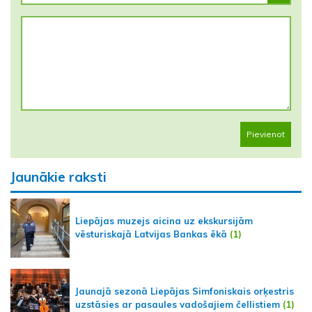
Pievienot
Jaunākie raksti
Liepājas muzejs aicina uz ekskursijām
vēsturiskajā Latvijas Bankas ēkā
(1)
Jaunajā sezonā Liepājas Simfoniskais orķestris
uzstāsies ar pasaules vadošajiem čellistiem
(1)