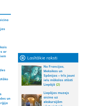
aicina
ijas
skais
es ar
jiem
Lasītākie raksti
No Francijas,
ādes
Meksikas un
Spānijas – trīs jauni
otāko
ielu mākslas stāsti
Liepājā
(2)
Liepājas muzejs
s
aicina uz
ides un
ekskursijām
erģija