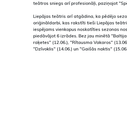
teātros sniegs arī profesionāļi, paziņojot "
Liepājas teātris arī atgādina, ka pēdējo sez
oriģināldarbi, kas rakstīti tieši Liepājas teāt
iespējams vienkopus noskatīties sezonas no
piedāvājot 6 izrādes. Bez jau minētā "Baltija
raķetes" (12.06.), "Rītausma Vakaros" (13.06.)
"Dzīvoklis" (14.06.) un "Gaišās naktis" (15.06.