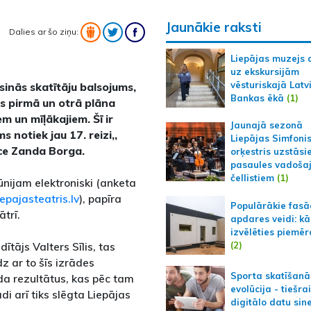
Jaunākie raksti
Dalies ar šo ziņu:
Liepājas muzejs 
uz ekskursijām
vēsturiskajā Latv
sinās skatītāju balsojums,
Bankas ēkā
(1)
us pirmā un otrā plāna
m un mīļākajiem. Šī ir
Jaunajā sezonā
s notiek jau 17. reizi,,
Liepājas Simfoni
ece Zanda Borga.
orķestris uzstāsi
pasaules vadoša
čellistiem
(1)
jūnijam elektroniski (anketa
pajasteatris.lv
), papīra
Populārākie fas
trī.
apdares veidi: kā
izvēlēties piemēr
(2)
ītājs Valters Sīlis, tas
īdz ar to šīs izrādes
Sporta skatīšanā
ada rezultātus, kas pēc tam
evolūcija - tiešra
ādi arī tiks slēgta Liepājas
digitālo datu sin