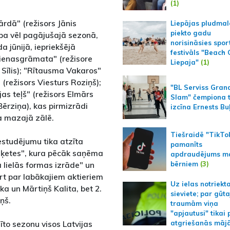
(1)
ārdā" (režisors Jānis
Liepājas pludmal
piekto gadu
tapa vēl pagājušajā sezonā,
norisināsies spor
a jūnijā, iepriekšējā
festivāls "Beach
dienasgrāmata" (režisore
Liepaja"
(1)
s Sīlis); "Rītausma Vakaros"
 (režisors Viesturs Roziņš);
"BL Serviss Gran
ijas teļš" (režisors Elmārs
Slam" čempiona t
Bērziņa), kas pirmizrādi
izcīna Ernests Bu
a mazajā zālē.
Tiešraidē "TikTo
iestudējumu tika atzīta
pamanīts
aķetes", kura pēcāk saņēma
apdraudējums m
bērniem
(3)
 lielās formas izrāde" un
ārt par labākajiem aktieriem
Uz ielas notriekt
a un Mārtiņš Kalita, bet 2.
sieviete; par gūt
ņš.
traumām viņa
"apjautusi" tikai 
īto sezonu visos Latvijas
atgriešanās māj