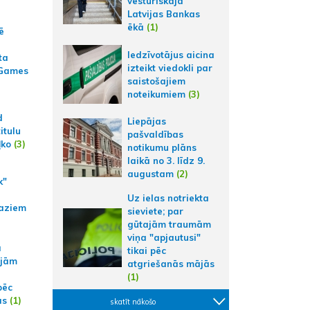
vēsturiskajā
Latvijas Bankas
ēkā
(1)
ē
Iedzīvotājus aicina
ta
izteikt viedokli par
 Games
saistošajiem
noteikumiem
(3)
d
Liepājas
itulu
pašvaldības
ļko
(3)
notikumu plāns
laikā no 3. līdz 9.
augustam
(2)
k"
Uz ielas notriekta
aziem
sieviete; par
gūtajām traumām
viņa "apjautusi"
a
tikai pēc
ajām
atgriešanās mājās
(1)
pēc
ās
(1)
skatīt nākošo