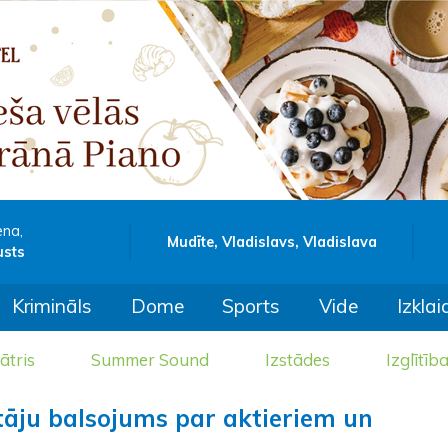
ena,
Mudīte, Vladislavs, Vladislava
usts
Krimināls
Dome
Sports
Vide
Izklai
ātris
Summer Sound
Izstādes
Izglītīb
ītāju balsojums par aktieriem un