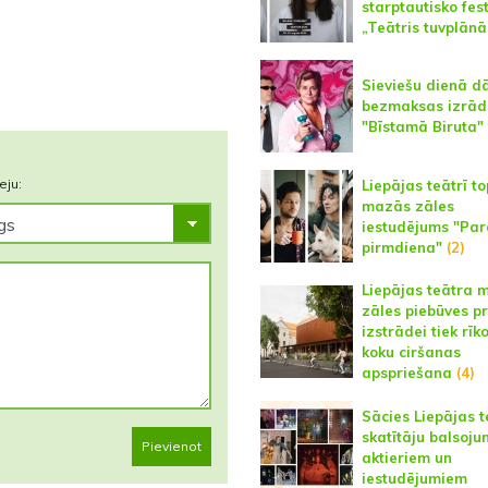
starptautisko fes
„Teātris tuvplānā
Sieviešu dienā d
bezmaksas izrād
"Bīstamā Biruta"
eju:
Liepājas teātrī to
mazās zāles
iestudējums "Par
pirmdiena"
(2)
Liepājas teātra 
zāles piebūves p
izstrādei tiek rīk
koku ciršanas
apspriešana
(4)
Sācies Liepājas t
skatītāju balsoju
Pievienot
aktieriem un
iestudējumiem