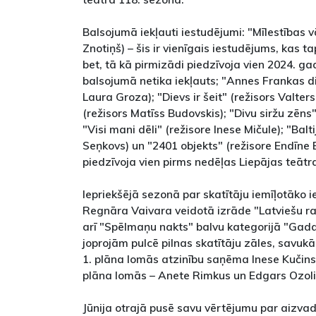
Balsojumā iekļauti iestudējumi: "Mīlestības v
Znotiņš) – šis ir vienīgais iestudējums, kas 
bet, tā kā pirmizādi piedzīvoja vien 2024. gad
balsojumā netika iekļauts; "Annes Frankas 
Laura Groza); "Dievs ir šeit" (režisors Valter
(režisors Matīss Budovskis); "Divu siržu zēns"
"Visi mani dēli" (režisore Inese Mičule); "Balt
Seņkovs) un "2401 objekts" (režisore Endīne 
piedzīvoja vien pirms nedēļas Liepājas teātr
Iepriekšējā sezonā par skatītāju iemīļotāko 
Regnāra Vaivara veidotā izrāde "Latviešu r
arī "Spēlmaņu nakts" balvu kategorijā "Gada
joprojām pulcē pilnas skatītāju zāles, savuk
1. plāna lomās atzinību saņēma Inese Kučinsk
plāna lomās – Anete Rimkus un Edgars Ozoli
Jūnija otrajā pusē savu vērtējumu par aizvad