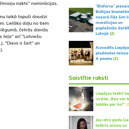
Spēlmaņu nakts" nominācijas.
“Bioforce” piesai
Baltijas biometā
onu laikā tapuši daudzi
nozarē līdz šim l
rim. Lielāko daļu no tiem
investīcijas un
paplašinās darbī
slēgumā, četrās dienās
Latvijā
(2)
s teļa" arī "Latviešu
, "Dievs ir šeit" un
Aizvadīts Liepāj
).
pludmales tenisa
4. posms
(2)
Saistītie raksti
Liepājas teātrī to
izrāde „Kas var 
labāks par šo?”
(
Jau otro gadu Li
teātris aicina uz