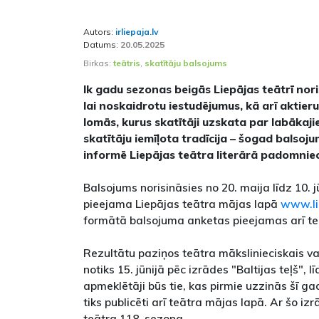
Autors:
irliepaja.lv
Datums:
20.05.2025
Birkas:
teātris
,
skatītāju balsojums
Ik gadu sezonas beigās Liepājas teātrī nori
lai noskaidrotu iestudējumus, kā arī aktier
lomās, kurus skatītāji uzskata par labākajie
skatītāju iemīļota tradīcija – šogad balsojum
informē Liepājas teātra literārā padomni
Balsojums norisināsies no 20. maija līdz 10. 
pieejama Liepājas teātra mājas lapā
www.lie
formātā balsojuma anketas pieejamas arī teā
Rezultātu paziņos teātra mākslinieciskais vad
notiks 15. jūnijā pēc izrādes "Baltijas teļš", l
apmeklētāji būs tie, kas pirmie uzzinās šī g
tiks publicēti arī teātra mājas lapā. Ar šo izr
teātra 118. sezona.