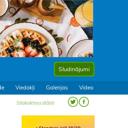
Sludinājumi
de
Viedokļi
Galerijas
Video
a
Silakaktiņa stāsti