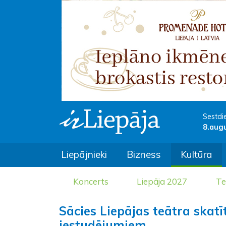
Sestdi
8.aug
Liepājnieki
Bizness
Kultūra
Koncerts
Liepāja 2027
Te
Sācies Liepājas teātra skat
iestudējumiem