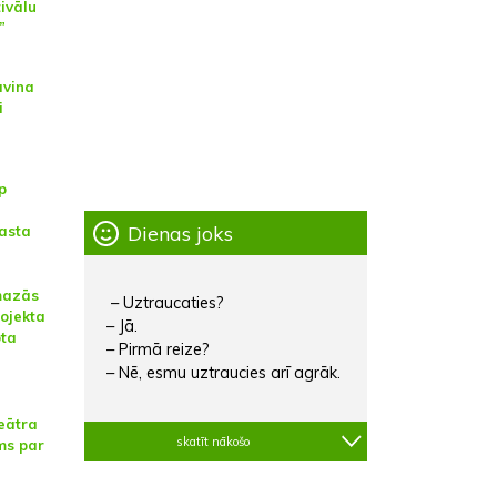
tivālu
”
āvina
i
p
Dienas joks
asta
mazās
– Uztraucaties?
rojekta
– Jā.
ota
– Pirmā reize?
– Nē, esmu uztraucies arī agrāk.
eātra
skatīt nākošo
ms par