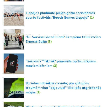
Liepājas pludmalē piekto gadu norisināsies
sporta festivāls "Beach Games Liepaja"
(1)
"BL Serviss Grand Slam" čempiona titulu izcīna
Ernests Buļko
(3)
Tiešraidē "TikTok" pamanīts apdraudējums
maziem bērniem
(3)
Uz ielas notriekta sieviete; par gūtajām
traumām viņa "apjautusi" tikai pēc atgriešanās
mājās
(1)