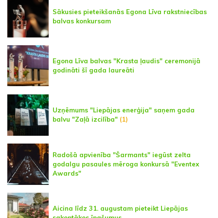
Sākusies pieteikšanās Egona Līva rakstniecības
balvas konkursam
Egona Līva balvas "Krasta ļaudis" ceremonijā
godināti šī gada laureāti
Uzņēmums "Liepājas enerģija" saņem gada
balvu "Zaļā izcilība"
(1)
Radošā apvienība "Šarmants" iegūst zelta
godalgu pasaules mēroga konkursā "Eventex
Awards"
Aicina līdz 31. augustam pieteikt Liepājas
sakoptākos īpašumus