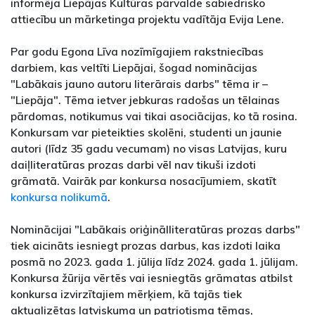
informēja Liepājas Kultūras pārvalde sabiedrisko
attiecību un mārketinga projektu vadītāja Evija Lene.
Par godu Egona Līva nozīmīgajiem rakstniecības
darbiem, kas veltīti Liepājai, šogad nominācijas
"Labākais jauno autoru literārais darbs" tēma ir –
"Liepāja". Tēma ietver jebkuras radošas un tēlainas
pārdomas, notikumus vai tikai asociācijas, ko tā rosina.
Konkursam var pieteikties skolēni, studenti un jaunie
autori (līdz 35 gadu vecumam) no visas Latvijas, kuru
daiļliteratūras prozas darbi vēl nav tikuši izdoti
grāmatā. Vairāk par konkursa nosacījumiem, skatīt
konkursa nolikumā
.
Nominācijai "Labākais oriģinālliteratūras prozas darbs"
tiek aicināts iesniegt prozas darbus, kas izdoti laika
posmā no 2023. gada 1. jūlija līdz 2024. gada 1. jūlijam.
Konkursa žūrija vērtēs vai iesniegtās grāmatas atbilst
konkursa izvirzītajiem mērķiem, kā tajās tiek
aktualizētas latviskuma un patriotisma tēmas,