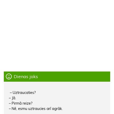
Dienas joks
– Uztraucaties?
– Jā.
– Pirmā reize?
– Nē, esmu uztraucies arī agrāk.