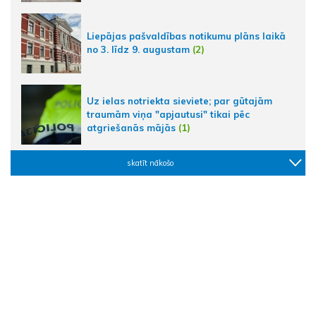
Liepājas pašvaldības notikumu plāns laikā
no 3. līdz 9. augustam
(2)
Uz ielas notriekta sieviete; par gūtajām
traumām viņa "apjautusi" tikai pēc
atgriešanās mājās
(1)
skatīt nākošo