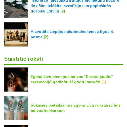
“Bioforce” piesaista Baltijas biometāna nozarē
līdz šim lielākās investīcijas un paplašinās
darbību Latvijā
(2)
Aizvadīts Liepājas pludmales tenisa līgas 4.
posms
(2)
Saistītie raksti
Egona Līva piemiņas balvas “Krasta ļaudis”
ceremonijā godināti šī gada laureāti
(1)
Sākusies pieteikšanās Egona Līva rakstniecības
balvas konkursam