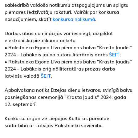
sabiedrībā valdošo notikumu atspoguļojums un spilgtu
piemares iedzīvotāju raksturi. Vairāk par konkursa
nosacījumiem, skatīt
konkursa nolikumā
.
Darbus abās nominācijās var iesniegt, aizpildot
elektronisku pieteikuma anketu:
• Rakstnieka Egona Līva piemiņas balva "Krasta ļaudis"
2024 – Labākais jauno autoru literārais darbs
ŠEIT
;
• Rakstnieka Egona Līva piemiņas balva "Krasta ļaudis"
2024 – Labākais oriģinālliteratūras prozas darbs
latviešu valodā
ŠEIT
.
Apbalvošana notiks Dzejas dienu ietvaros, svinīgā balvu
pasniegšanas ceremonijā "Krasta ļaudis" 2024. gada
12. septembrī.
Konkursu organizē Liepājas Kultūras pārvalde
sadarbībā ar Latvijas Rakstnieku savienību.