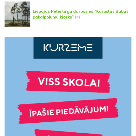
Liepājas Pētertirgū darbosies “Karostas dabas
pakalpojumu kiosks”
(4)