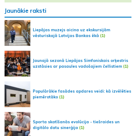
Jaunākie raksti
Liepājas muzejs aicina uz ekskursijām
vēsturiskajā Latvijas Bankas ēkā
(1)
Jaunajā sezonā Liepājas Simfoniskais orķestris
uzstāsies ar pasaules vadošajiem čellistiem
(1)
Populārākie fasādes apdares veidi: kā izvēlēties
piemērotāko
(1)
Sporta skatīšanās evolūcija - tiešraides un
digitālo datu sinerģija
(1)