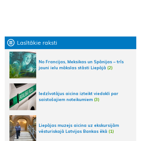
Lasītākie raksti
No Francijas, Meksikas un Spānijas – trīs
jauni ielu mākslas stāsti Liepājā
(2)
Iedzīvotājus aicina izteikt viedokli par
saistošajiem noteikumiem
(3)
Liepājas muzejs aicina uz ekskursijām
vēsturiskajā Latvijas Bankas ēkā
(1)