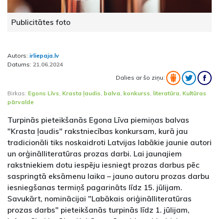
Publicitātes foto
Autors:
irliepaja.lv
Datums:
21.06.2024
Dalies ar šo ziņu:
Birkas:
Egons Līvs
,
Krasta ļaudis
,
balva
,
konkurss
,
literatūra
,
Kultūras
pārvalde
Turpinās pieteikšanās Egona Līva piemiņas balvas
"Krasta ļaudis" rakstniecības konkursam, kurā jau
tradicionāli tiks noskaidroti Latvijas labākie jaunie autori
un orģinālliteratūras prozas darbi. Lai jaunajiem
rakstniekiem dotu iespēju iesniegt prozas darbus pēc
saspringtā eksāmenu laika – jauno autoru prozas darbu
iesniegšanas termiņš pagarināts līdz 15. jūlijam.
Savukārt, nominācijai "Labākais oriģinālliteratūras
prozas darbs" pieteikšanās turpinās līdz 1. jūlijam,