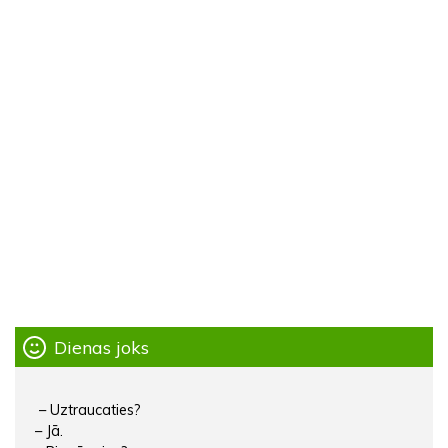
Dienas joks
– Uztraucaties?
– Jā.