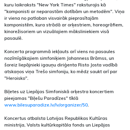
kuru laikraksts "New York Times" raksturojis kā
"komponisti ar neparastām dotībām un metodēm". Viņa
ir viena no patlaban visvairāk pieprasītajām
komponistēm, kura strādā ar orķestriem, horeogrāfiem,
kinorežisoriem un vizuālajiem māksliniekiem visā
pasaulē.
Koncerta programmā iekļauts arī viens no pasaules
nozīmīgākajiem simfoniķiem Johanness Brāmss, un
šoreiz liepājnieki igauņu diriģenta Risto Josta vadībā
atskaņos viņa Trešo simfoniju, ko mēdz saukt arī par
"Heroisko".
Biļetes uz Liepājas Simfoniskā orķestra koncertiem
pieejamas "Biļešu Paradīzes" tīklā
www.bilesuparadize.lv/lv/organizer/50
.
Koncertus atbalsta Latvijas Republikas Kultūras
ministrija, Valsts kultūrkapitāla fonds un Liepājas