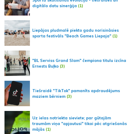
digitālo datu sinerģija
(1)
Liepājas pludmalē piekto gadu norisināsies
sporta festivāls "Beach Games Liepaja"
(1)
"BL Serviss Grand Slam" čempiona titulu izcīna
Ernests Buļko
(3)
Tiešraidē "TikTok" pamanīts apdraudējums
maziem bērniem
(3)
Uz ielas notriekta sieviete; par gūtajām
traumām viņa "apjautusi" tikai pēc atgriešanās
mājās
(1)