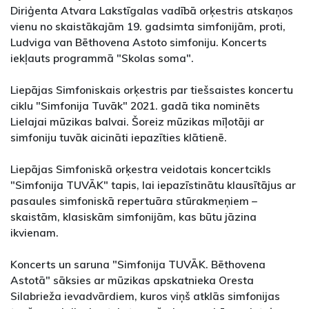
Diriģenta Atvara Lakstīgalas vadībā orķestris atskaņos
vienu no skaistākajām 19. gadsimta simfonijām, proti,
Ludviga van Bēthovena Astoto simfoniju. Koncerts
iekļauts programmā "Skolas soma".
Liepājas Simfoniskais orķestris par tiešsaistes koncertu
ciklu "Simfonija Tuvāk" 2021. gadā tika nominēts
Lielajai mūzikas balvai. Šoreiz mūzikas mīļotāji ar
simfoniju tuvāk aicināti iepazīties klātienē.
Liepājas Simfoniskā orķestra veidotais koncertcikls
"Simfonija TUVĀK" tapis, lai iepazīstinātu klausītājus ar
pasaules simfoniskā repertuāra stūrakmeņiem –
skaistām, klasiskām simfonijām, kas būtu jāzina
ikvienam.
Koncerts un saruna "Simfonija TUVĀK. Bēthovena
Astotā" sāksies ar mūzikas apskatnieka Oresta
Silabrieža ievadvārdiem, kuros viņš atklās simfonijas