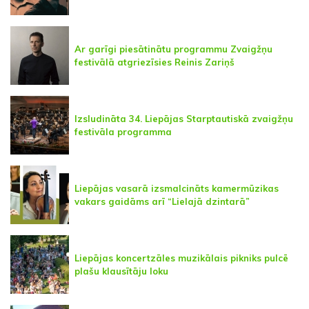
Ar garīgi piesātinātu programmu Zvaigžņu
festivālā atgriezīsies Reinis Zariņš
Izsludināta 34. Liepājas Starptautiskā zvaigžņu
festivāla programma
Liepājas vasarā izsmalcināts kamermūzikas
vakars gaidāms arī “Lielajā dzintarā”
Liepājas koncertzāles muzikālais pikniks pulcē
plašu klausītāju loku