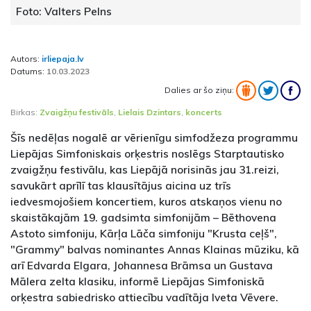
Foto: Valters Pelns
Autors:
irliepaja.lv
Datums:
10.03.2023
Dalies ar šo ziņu:
Birkas:
Zvaigžņu festivāls
,
Lielais Dzintars
,
koncerts
Šīs nedēļas nogalē ar vērienīgu simfodžeza programmu
Liepājas Simfoniskais orķestris noslēgs Starptautisko
zvaigžņu festivālu, kas Liepājā norisinās jau 31.reizi,
savukārt aprīlī tas klausītājus aicina uz trīs
iedvesmojošiem koncertiem, kuros atskaņos vienu no
skaistākajām 19. gadsimta simfonijām – Bēthovena
Astoto simfoniju, Kārļa Lāča simfoniju "Krusta ceļš",
"Grammy" balvas nominantes Annas Klainas mūziku, kā
arī Edvarda Elgara, Johannesa Brāmsa un Gustava
Mālera zelta klasiku, informē Liepājas Simfoniskā
orķestra sabiedrisko attiecību vadītāja Iveta Vēvere.