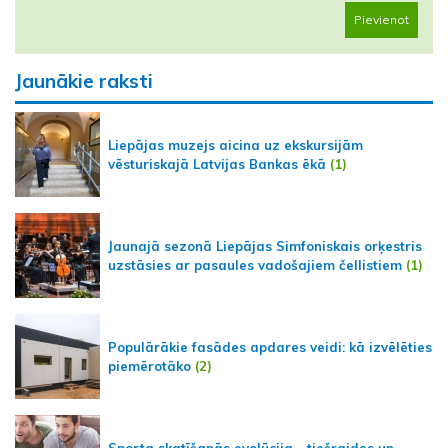
Pievienot
Jaunākie raksti
Liepājas muzejs aicina uz ekskursijām
vēsturiskajā Latvijas Bankas ēkā
(1)
Jaunajā sezonā Liepājas Simfoniskais orķestris
uzstāsies ar pasaules vadošajiem čellistiem
(1)
Populārākie fasādes apdares veidi: kā izvēlēties
piemērotāko
(2)
Sporta skatīšanās evolūcija - tiešraides un