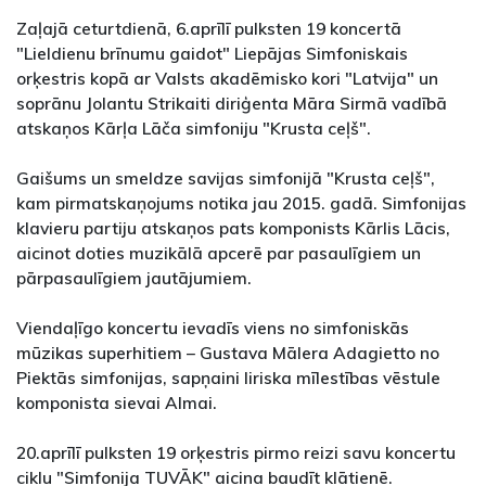
Zaļajā ceturtdienā, 6.aprīlī pulksten 19 koncertā
"Lieldienu brīnumu gaidot" Liepājas Simfoniskais
orķestris kopā ar Valsts akadēmisko kori "Latvija" un
soprānu Jolantu Strikaiti diriģenta Māra Sirmā vadībā
atskaņos Kārļa Lāča simfoniju "Krusta ceļš".
Gaišums un smeldze savijas simfonijā "Krusta ceļš",
kam pirmatskaņojums notika jau 2015. gadā. Simfonijas
klavieru partiju atskaņos pats komponists Kārlis Lācis,
aicinot doties muzikālā apcerē par pasaulīgiem un
pārpasaulīgiem jautājumiem.
Viendaļīgo koncertu ievadīs viens no simfoniskās
mūzikas superhitiem – Gustava Mālera Adagietto no
Piektās simfonijas, sapņaini liriska mīlestības vēstule
komponista sievai Almai.
20.aprīlī pulksten 19 orķestris pirmo reizi savu koncertu
ciklu "Simfonija TUVĀK" aicina baudīt klātienē.