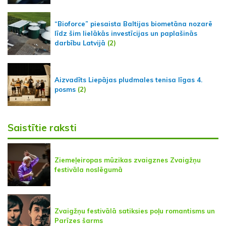
“Bioforce” piesaista Baltijas biometāna nozarē
līdz šim lielākās investīcijas un paplašinās
darbību Latvijā
(2)
Aizvadīts Liepājas pludmales tenisa līgas 4.
posms
(2)
Saistītie raksti
Ziemeļeiropas mūzikas zvaigznes Zvaigžņu
festivāla noslēgumā
Zvaigžņu festivālā satiksies poļu romantisms un
Parīzes šarms