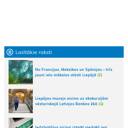
Lasītākie raksti
No Francijas, Meksikas un Spānijas – trīs
jauni ielu mākslas stāsti Liepājā
(2)
Liepājas muzejs aicina uz ekskursijām
vēsturiskajā Latvijas Bankas ēkā
(1)
Iedzīvotājus aicina izteikt viedokli par