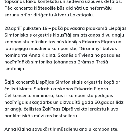
tapšanas laika kontekstu un šedevra uzbūves detaļas.
Pēc koncerta klātesošie būs aicināti uz neformālu
sarunu arī ar diriģentu Atvaru Lakstīgalu.
28.aprīlī pulksten 19 – pašā pavasara plaukumā Liepājas
Simfoniskais orķestris klausītājiem atskaņos divu angļu
komponistu mūziku: tas būs klasiķis Edvards Elgars un
ļoti spējīgā mūsdienu komponiste, "Grammy" balvas
nominante Anna Klaina. Skanēs arī viena no pasaules
nozīmīgākā simfoniķa Johannesa Brāmsa Trešā
simfonija.
Šajā koncertā Liepājas Simfoniskais orķestris kopā ar
čellisti Martu Sudrabu atskaņos Edvarda Elgara
Čellkoncertu miminorā, kas ir komponista pēdējais
nozīmīgais skaņdarbs un aizvadītā gada 60.gados līdz
ar angļu čellistes Žaklīnas Diprē veikto ierakstu kļuva
par klasiskās mūzikas bestselleru.
Anna Klaina savukārt ir mūsdienu angļu komponiste,