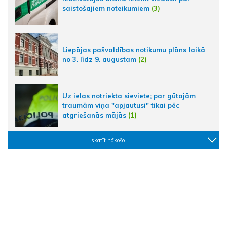
saistošajiem noteikumiem
(3)
Liepājas pašvaldības notikumu plāns laikā
no 3. līdz 9. augustam
(2)
Uz ielas notriekta sieviete; par gūtajām
traumām viņa "apjautusi" tikai pēc
atgriešanās mājās
(1)
skatīt nākošo