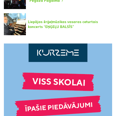
“Pegaza Pagalmā”?
Liepājas ērģeļmūzikas vasaras ceturtais
koncerts “EŅĢEĻU BALSĪS”