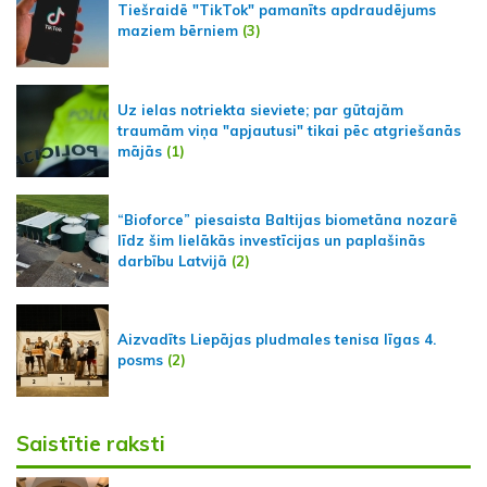
Tiešraidē "TikTok" pamanīts apdraudējums
maziem bērniem
(3)
Uz ielas notriekta sieviete; par gūtajām
traumām viņa "apjautusi" tikai pēc atgriešanās
mājās
(1)
“Bioforce” piesaista Baltijas biometāna nozarē
līdz šim lielākās investīcijas un paplašinās
darbību Latvijā
(2)
Aizvadīts Liepājas pludmales tenisa līgas 4.
posms
(2)
Saistītie raksti