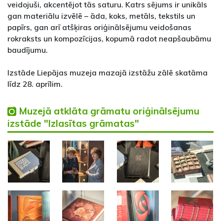
veidojuši, akcentējot tās saturu. Katrs sējums ir unikāls
gan materiālu izvēlē – āda, koks, metāls, tekstils un
papīrs, gan arī atšķiras oriģinālsējumu veidošanas
rokraksts un kompozīcijas, kopumā radot neapšaubāmu
baudījumu.
Izstāde Liepājas muzeja mazajā izstāžu zālē skatāma
līdz 28. aprīlim.
Muzejā atklāta grāmatu oriģinālsējumu
izstāde "Izlasītas grāmatas"