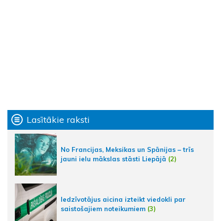
Lasītākie raksti
No Francijas, Meksikas un Spānijas – trīs
jauni ielu mākslas stāsti Liepājā
(2)
Iedzīvotājus aicina izteikt viedokli par
saistošajiem noteikumiem
(3)