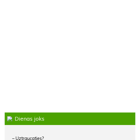
Dienas joks
– Uztraucaties?