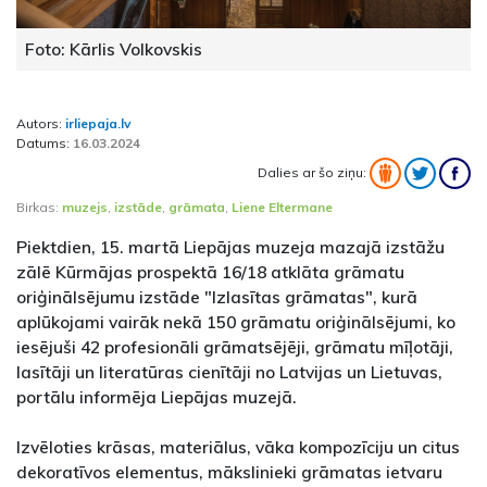
Foto: Kārlis Volkovskis
Autors:
irliepaja.lv
Datums:
16.03.2024
Dalies ar šo ziņu:
Birkas:
muzejs
,
izstāde
,
grāmata
,
Liene Eltermane
Piektdien, 15. martā Liepājas muzeja mazajā izstāžu
zālē Kūrmājas prospektā 16/18 atklāta grāmatu
oriģinālsējumu izstāde "Izlasītas grāmatas", kurā
aplūkojami vairāk nekā 150 grāmatu oriģinālsējumi, ko
iesējuši 42 profesionāli grāmatsējēji, grāmatu mīļotāji,
lasītāji un literatūras cienītāji no Latvijas un Lietuvas,
portālu informēja Liepājas muzejā.
Izvēloties krāsas, materiālus, vāka kompozīciju un citus
dekoratīvos elementus, mākslinieki grāmatas ietvaru