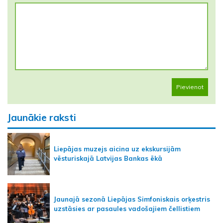
Pievienot
Jaunākie raksti
Liepājas muzejs aicina uz ekskursijām
vēsturiskajā Latvijas Bankas ēkā
Jaunajā sezonā Liepājas Simfoniskais orķestris
uzstāsies ar pasaules vadošajiem čellistiem