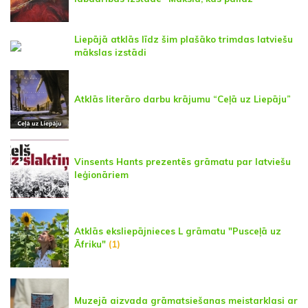
Liepājā atklās līdz šim plašāko trimdas latviešu
mākslas izstādi
Atklās literāro darbu krājumu “Ceļā uz Liepāju”
Vinsents Hants prezentēs grāmatu par latviešu
leģionāriem
Atklās eksliepājnieces L grāmatu "Pusceļā uz
Āfriku"
(1)
Muzejā aizvada grāmatsiešanas meistarklasi ar