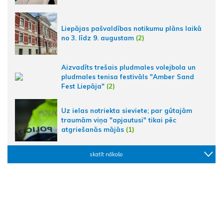
Liepājas pašvaldības notikumu plāns laikā
no 3. līdz 9. augustam
(2)
Aizvadīts trešais pludmales volejbola un
pludmales tenisa festivāls "Amber Sand
Fest Liepāja"
(2)
Uz ielas notriekta sieviete; par gūtajām
traumām viņa "apjautusi" tikai pēc
atgriešanās mājās
(1)
skatīt nākošo