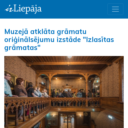
Muzejā atklāta grāmatu
oriģinālsējumu izstāde "Izlasītas
grāmatas"