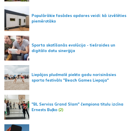
Populārākie fasādes apdares veidi: kā izvēlēties
piemērotāko
Sporta skatīšanās evolūcija - tiešraides un
digitālo datu sinerģija
Liepājas pludmalē piekto gadu norisināsies
sporta festivāls "Beach Games Liepaja"
"BL Serviss Grand Slam" čempiona titulu izcīna
Ernests Buļko
(2)