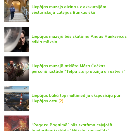
Liepājas muzejs aicina uz ekskursijām
vēsturiskajā Latvijas Bankas ēkā
Liepājas muzejā būs skatāma Andas Munkevicas
stikla māksla
Liepājas muzejā atklāta Māra Čačkas
personālizstāde “Telpa starp apziņu un uztveri”
Liepājas bākā top multimediju ekspozīcija par
Liepājas ostu
(2)
“Pegaza Pagalmā” būs skatāma ceļojošā
labdarības izstāde “Māksla, kas palīdz”