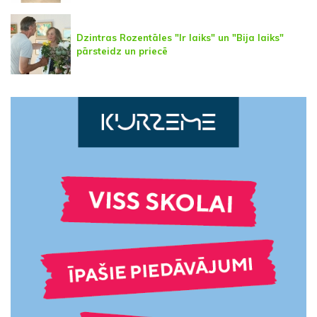
Dzintras Rozentāles "Ir laiks" un "Bija laiks"
pārsteidz un priecē