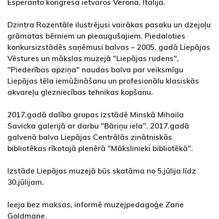
Esperanto kongresa ietvaros Veronā, Itālijā.
Dzintra Rozentāle ilustrējusi vairākas pasaku un dzejoļu
grāmatas bērniem un pieaugušajiem. Piedaloties
konkursizstādēs saņēmusi balvas – 2005. gadā Liepājas
Vēstures un mākslas muzejā "Liepājas rudens",
"Piederības apziņa" naudas balva par veiksmīgu
Liepājas tēla iemūžināšanu un profesionālu klasiskās
akvareļu glezniecības tehnikas kopšanu.
2017.gadā dalība grupas izstādē Minskā Mihaila
Savicka galerijā ar darbu "Bāriņu iela". 2017.gadā
galvenā balva Liepājas Centrālās zinātniskās
bibliotēkas rīkotajā plenērā "Mākslinieki bibliotēkā".
Izstāde Liepājas muzejā būs skatāma no 5.jūlija līdz
30.jūlijam.
Ieeja bez maksas, informē muzejpedagoģe Zane
Goldmane.