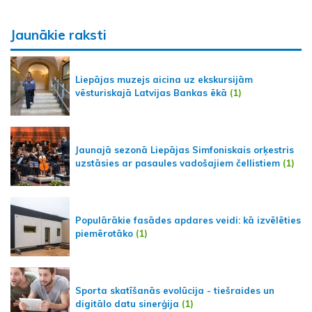
Jaunākie raksti
Liepājas muzejs aicina uz ekskursijām
vēsturiskajā Latvijas Bankas ēkā
(1)
Jaunajā sezonā Liepājas Simfoniskais orķestris
uzstāsies ar pasaules vadošajiem čellistiem
(1)
Populārākie fasādes apdares veidi: kā izvēlēties
piemērotāko
(1)
Sporta skatīšanās evolūcija - tiešraides un
digitālo datu sinerģija
(1)