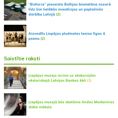
“Bioforce” piesaista Baltijas biometāna nozarē
līdz šim lielākās investīcijas un paplašinās
darbību Latvijā
(2)
Aizvadīts Liepājas pludmales tenisa līgas 4.
posms
(2)
Saistītie raksti
Liepājas muzejs aicina uz ekskursijām
vēsturiskajā Latvijas Bankas ēkā
(1)
Liepājas muzejā būs skatāma Andas Munkevicas
stikla māksla