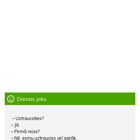
Dienas joks
– Uztraucaties?
– Jā.
– Pirmā reize?
– Nē, esmu uztraucies arī agrāk.