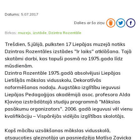
Datums:
5.07.2017
Dalies ar šo ziņu:
Birkas:
muzejs
,
izstāde
,
Dzintra Rozentāle
Trešdien, 5.jūlijā, pulksten 17 Liepājas muzejā notiks
Dzintras Rozentāles izstādes "Ir laiks" atklāšana. Tajā
skatāmi darbi, kas tapuši posmā no 1975.gada līdz
mūsdienām.
Dzintra Rozentāle 1975.gadā absolvējusi Liepājas
Lietišķās mākslas vidusskolu, Dekoratīvās
noformēšanas nodaļu. Augstāko izglītību ieguvusi
Liepājas Pedagoģijas akadēmijā asoc. profesora Alda
Kļaviņa izstrādātajā studiju programmā "Mākslas
pasākumu organizators". 2006. gadā ieguvusi vēl vienu
kvalifikāciju – Vispārējās vidējās izglītības skolotājs.
Kopš mācību uzsākšanas mākslas vidusskolā,
atsaucoties gleznotāja un pasniedzēja Matīsa Zavicka