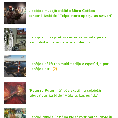
Liepājas muzejā atklāta Māra Čačkas
personālizstāde “Telpa starp apziņu un uztveri”
Liepājas muzejs ēkas vēsturiskais interjers -
romantiska pieturvieta kāzu dienai
Liepājas bākā top multimediju ekspozīcija par
Liepājas ostu
(2)
“Pegaza Pagalmā” būs skatāma ceļojošā
labdarības izstāde “Māksla, kas palīdz”
Liepājā atklās līdz šim plašāko trimdas latviešu