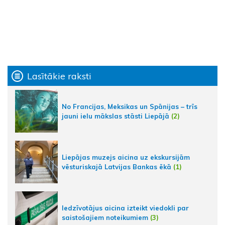
Lasītākie raksti
No Francijas, Meksikas un Spānijas – trīs
jauni ielu mākslas stāsti Liepājā
(2)
Liepājas muzejs aicina uz ekskursijām
vēsturiskajā Latvijas Bankas ēkā
(1)
Iedzīvotājus aicina izteikt viedokli par
saistošajiem noteikumiem
(3)