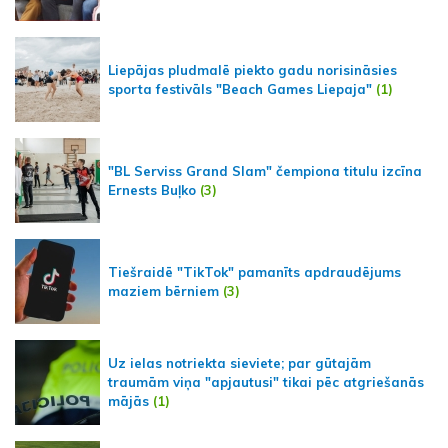
Liepājas pludmalē piekto gadu norisināsies
sporta festivāls "Beach Games Liepaja"
(1)
"BL Serviss Grand Slam" čempiona titulu izcīna
Ernests Buļko
(3)
Tiešraidē "TikTok" pamanīts apdraudējums
maziem bērniem
(3)
Uz ielas notriekta sieviete; par gūtajām
traumām viņa "apjautusi" tikai pēc atgriešanās
mājās
(1)