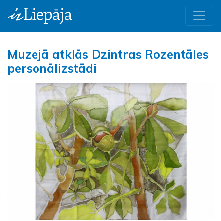
Muzejā atklās Dzintras Rozentāles
personālizstādi