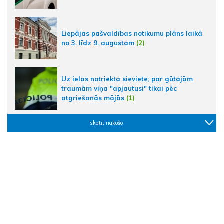
Liepājas pašvaldības notikumu plāns laikā
no 3. līdz 9. augustam
(2)
Uz ielas notriekta sieviete; par gūtajām
traumām viņa "apjautusi" tikai pēc
atgriešanās mājās
(1)
skatīt nākošo