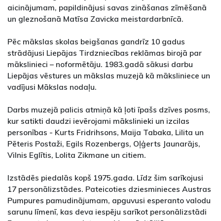
aicinājumam, papildinājusi savas zināšanas zīmēšanā
un gleznošanā Matīsa Zavicka meistardarbnīcā.
Pēc mākslas skolas beigšanas gandrīz 10 gadus
strādājusi Liepājas Tirdzniecības reklāmas birojā par
mākslinieci – noformētāju. 1983.gadā sākusi darbu
Liepājas vēstures un mākslas muzejā kā māksliniece un
vadījusi Mākslas nodaļu.
Darbs muzejā palicis atmiņā kā ļoti īpašs dzīves posms,
kur satikti daudzi ievērojami mākslinieki un izcilas
personības - Kurts Fridrihsons, Maija Tabaka, Lilita un
Pēteris Postaži, Egils Rozenbergs, Oļģerts Jaunarājs,
Vilnis Eglītis, Lolita Zikmane un citiem.
Izstādēs piedalās kopš 1975.gada. Līdz šim sarīkojusi
17 personālizstādes. Pateicoties dziesminieces Austras
Pumpures pamudinājumam, apguvusi esperanto valodu
sarunu līmenī, kas deva iespēju sarīkot personālizstādi