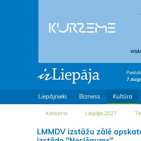
Piektdi
7.aug
Liepājnieki
Bizness
Kultūra
Koncerts
Liepāja 2027
Te
LMMDV izstāžu zālē apskat
izstāde "Noslēgums"