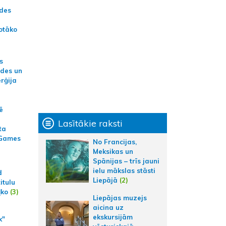
ādes
otāko
s
ides un
erģija
ē
Lasītākie raksti
ta
 Games
No Francijas,
Meksikas un
Spānijas – trīs jauni
ielu mākslas stāsti
d
Liepājā
(2)
itulu
ļko
(3)
Liepājas muzejs
aicina uz
ekskursijām
k"