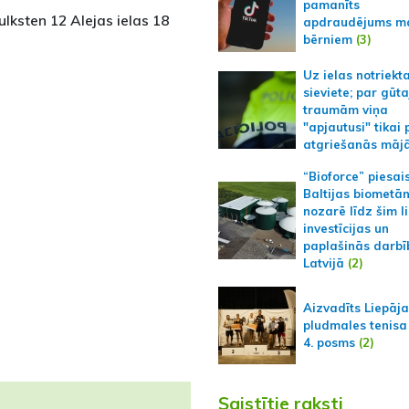
pamanīts
lksten 12 Alejas ielas 18
apdraudējums m
bērniem
(3)
Uz ielas notriekt
sieviete; par gūt
traumām viņa
"apjautusi" tikai 
atgriešanās māj
“Bioforce” piesai
Baltijas biometā
nozarē līdz šim l
investīcijas un
paplašinās darbī
Latvijā
(2)
Aizvadīts Liepāj
pludmales tenisa
4. posms
(2)
Saistītie raksti