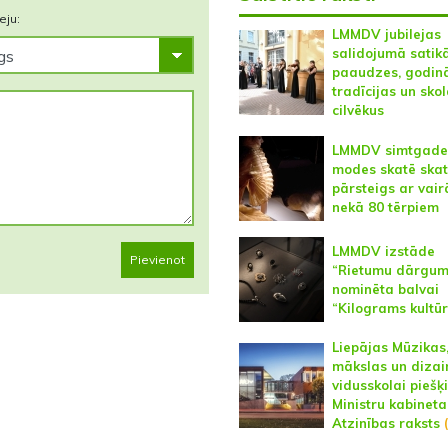
eju:
LMMDV jubilejas
salidojumā satik
paaudzes, godin
tradīcijas un sko
cilvēkus
LMMDV simtgade
modes skatē skat
pārsteigs ar vair
nekā 80 tērpiem
LMMDV izstāde
Pievienot
“Rietumu dārgum
nominēta balvai
“Kilograms kultū
Liepājas Mūzikas
mākslas un dizai
vidusskolai piešķi
Ministru kabineta
Atzinības raksts
(