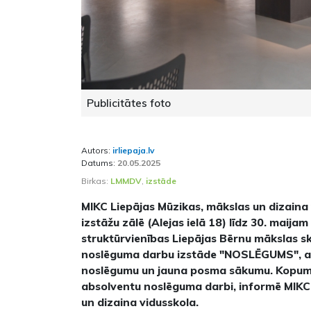
Publicitātes foto
Autors:
irliepaja.lv
Datums:
20.05.2025
Birkas:
LMMDV
,
izstāde
MIKC Liepājas Mūzikas, mākslas un dizain
izstāžu zālē (Alejas ielā 18) līdz 30. maij
struktūrvienības Liepājas Bērnu mākslas s
noslēguma darbu izstāde "NOSLĒGUMS", a
noslēgumu un jauna posma sākumu. Kopum
absolventu noslēguma darbi, informē MIKC
un dizaina vidusskola.