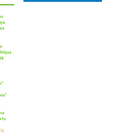
ās
āja
las
s
ītājus
āk
i”
ras”
,
na
rts
1)