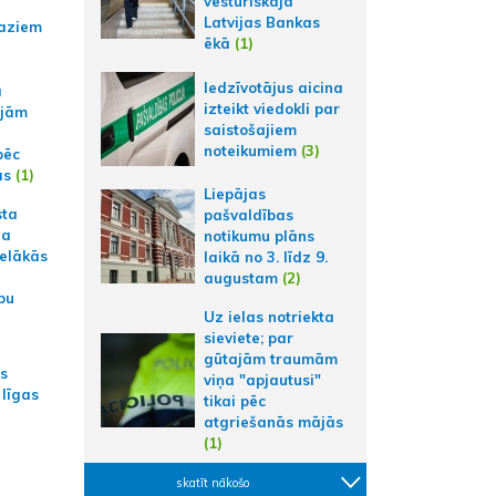
vēsturiskajā
Latvijas Bankas
aziem
ēkā
(1)
Iedzīvotājus aicina
a
izteikt viedokli par
ajām
saistošajiem
noteikumiem
(3)
pēc
ās
(1)
Liepājas
sta
pašvaldības
na
notikumu plāns
ielākās
laikā no 3. līdz 9.
augustam
(2)
bu
Uz ielas notriekta
sieviete; par
gūtajām traumām
as
viņa "apjautusi"
 līgas
tikai pēc
atgriešanās mājās
(1)
skatīt nākošo