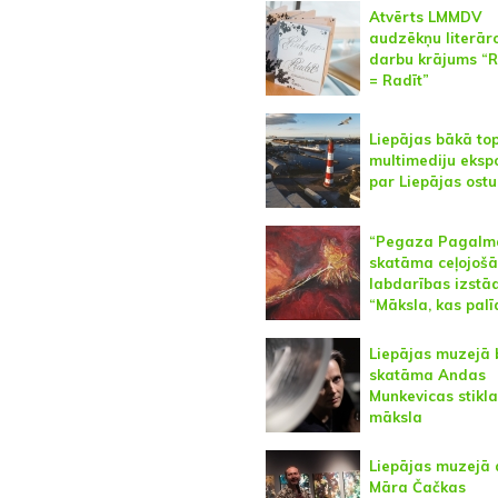
Atvērts LMMDV
audzēkņu literār
darbu krājums “R
= Radīt”
Liepājas bākā to
multimediju ekspo
par Liepājas ostu
“Pegaza Pagalm
skatāma ceļojošā
labdarības izstā
“Māksla, kas palī
Liepājas muzejā 
skatāma Andas
Munkevicas stikla
māksla
Liepājas muzejā 
Māra Čačkas