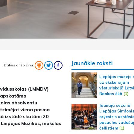
Jaunākie raksti
Dalies ar šo ziņu:
Liepājas muzejs 
uz ekskursijām
vēsturiskajā Latv
a vidusskolas (LMMDV)
Bankas ēkā
(1)
am apskatāma
kolas absolventu
Jaunajā sezonā
tzīmējot viena posma
Liepājas Simfoni
ā izstādē skatāmi 20
orķestris uzstāsi
pasaules vadoša
 Liepājas Mūzikas, mākslas
čellistiem
(1)