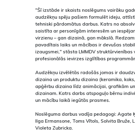
"Šī izstāde ir skaists noslēgums vairāku ga
audzēkņu spēju pašiem formulēt ideju, attīstīt
tehniski pārdomātus darbus. Katrs no absolv
saistīta ar personīgām interesēm un iespēja
virzienu – gan dizainā, gan mākslā. Redzams
pavadītais laiks un mācības ir devušas stab
izaugsmei," stāsta LMMDV struktūrvienības 
profesionālās ievirzes izglītības programmām
Audzēkņu izvēlētās radošās jomas ir daudzv
dizaina un produktu dizaina (keramika, koks,
apģērbu dizaina līdz animācijai, grafikām 
dizainam. Katrs darbs atspoguļo bērnu indi
un mācību laikā iegūtās prasmes.
Noslēguma darbus vadīja pedagogi: Agate Ķi
Ilga Ermansone, Toms Vītols, Solvita Bruže, L
Violeta Zubricka.