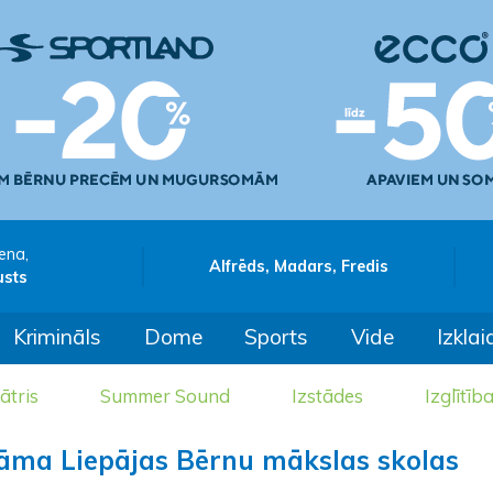
ena,
Alfrēds, Madars, Fredis
usts
Krimināls
Dome
Sports
Vide
Izklai
ātris
Summer Sound
Izstādes
Izglītīb
āma Liepājas Bērnu mākslas skolas