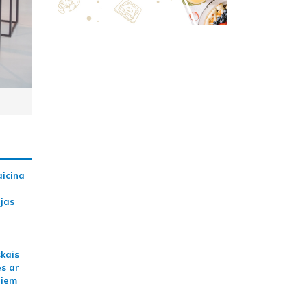
aicina
ijas
skais
es ar
jiem