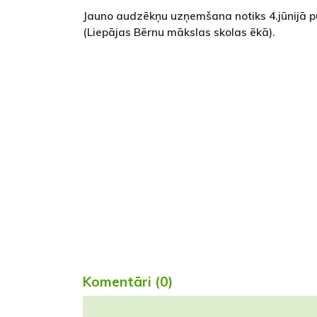
Jauno audzēkņu uzņemšana notiks 4.jūnijā pu
(Liepājas Bērnu mākslas skolas ēkā).
Komentāri (0)