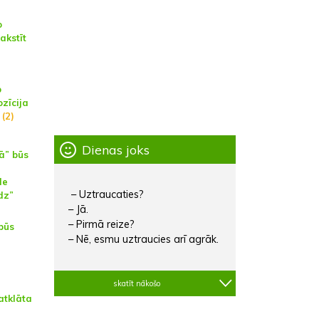
o
akstīt
p
zīcija
(2)
Dienas joks
ā” būs
de
– Uztraucaties?
dz”
– Jā.
– Pirmā reize?
būs
– Nē, esmu uztraucies arī agrāk.
skatīt nākošo
atklāta