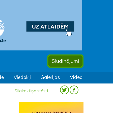
Sludinājumi
de
Viedokļi
Galerijas
Video
a
Silakaktiņa stāsti