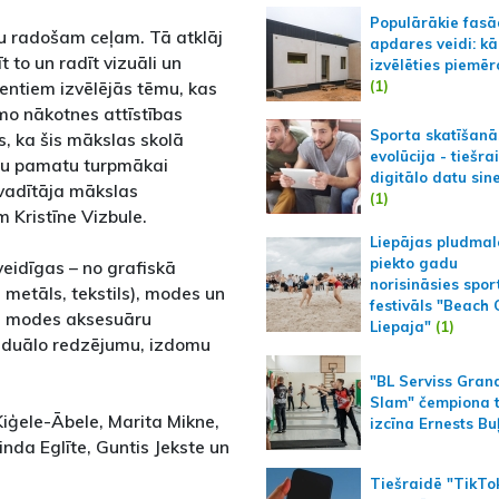
Populārākie fas
du radošam ceļam. Tā atklāj
apdares veidi: kā
 to un radīt vizuāli un
izvēlēties piemēr
(1)
entiem izvēlējās tēmu, kas
mo nākotnes attīstības
Sporta skatīšanā
, ka šis mākslas skolā
evolūcija - tiešra
ilu pamatu turpmākai
digitālo datu sin
vadītāja mākslas
(1)
 Kristīne Vizbule.
Liepājas pludmal
piekto gadu
eidīgas – no grafiskā
norisināsies spor
 metāls, tekstils), modes un
festivāls "Beach
un modes aksesuāru
Liepaja"
(1)
viduālo redzējumu, izdomu
"BL Serviss Gran
Slam" čempiona t
ģele-Ābele, Marita Mikne,
izcīna Ernests Bu
inda Eglīte, Guntis Jekste un
Tiešraidē "TikTo