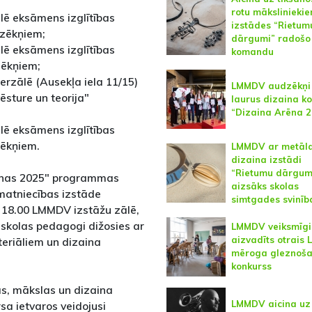
rotu mākslinieki
ālē eksāmens izglītības
izstādes “Rietum
zēkņiem;
dārgumi” radošo
ālē eksāmens izglītības
komandu
zēkņiem;
erzālē (Ausekļa iela 11/15)
LMMDV audzēkņi 
sture un teorija"
laurus dizaina k
“Dizaina Arēna 2
ālē eksāmens izglītības
zēkņiem.
LMMDV ar metāl
dizaina izstādi
“Rietumu dārgum
ienas 2025" programmas
aizsāks skolas
amatniecības izstāde
simtgades svinī
en 18.00 LMMDV izstāžu zālē,
e skolas pedagogi dižosies ar
LMMDV veiksmīgi
aizvadīts otrais L
riāliem un dizaina
mēroga gleznoš
konkurss
s, mākslas un dizaina
LMMDV aicina uz
rsa ietvaros veidojusi