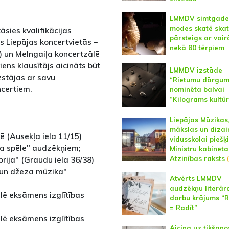
LMMDV simtgade
modes skatē skat
sies kvalifikācijas
pārsteigs ar vair
s Liepājas koncertvietās –
nekā 80 tērpiem
8) un Melngaiļa koncertzālē
viens klausītājs aicināts būt
LMMDV izstāde
zstājas ar savu
“Rietumu dārgum
ncertiem.
nominēta balvai
“Kilograms kultū
Liepājas Mūzikas
mākslas un dizai
ē (Ausekļa iela 11/15)
vidusskolai piešķi
a spēle" audzēkņiem;
Ministru kabineta
orija" (Graudu iela 36/38)
Atzinības raksts
(
 un džeza mūzika"
Atvērts LMMDV
audzēkņu literār
ālē eksāmens izglītības
darbu krājums “R
= Radīt”
ālē eksāmens izglītības
Aicina uz tikšano