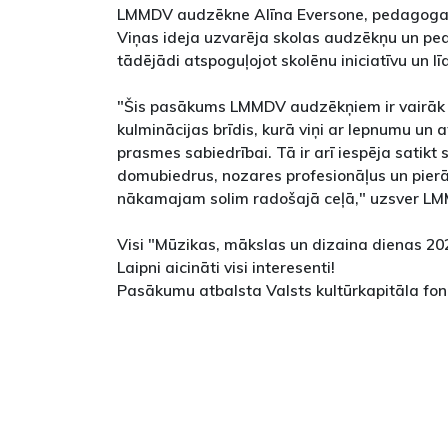
LMMDV audzēkne Alīna Eversone, pedagoga
Viņas ideja uzvarēja skolas audzēkņu un p
tādējādi atspoguļojot skolēnu iniciatīvu un lī
"Šis pasākums LMMDV audzēkņiem ir vairāk ne
kulminācijas brīdis, kurā viņi ar lepnumu un 
prasmes sabiedrībai. Tā ir arī iespēja satikt
domubiedrus, nozares profesionāļus un pierādī
nākamajam solim radošajā ceļā," uzsver LM
Visi "Mūzikas, mākslas un dizaina dienas 2
Laipni aicināti visi interesenti!
Pasākumu atbalsta Valsts kultūrkapitāla fon