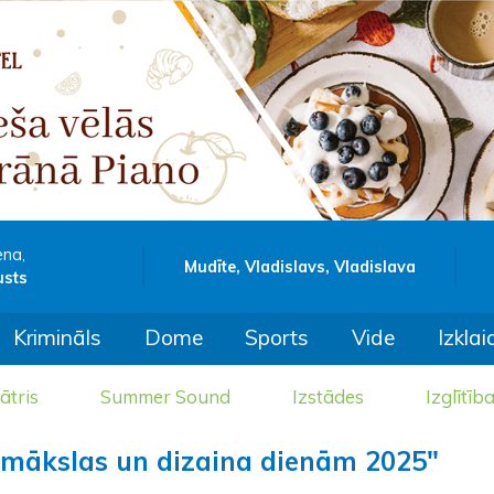
ena,
Mudīte, Vladislavs, Vladislava
usts
Krimināls
Dome
Sports
Vide
Izklai
ātris
Summer Sound
Izstādes
Izglītīb
 mākslas un dizaina dienām 2025"