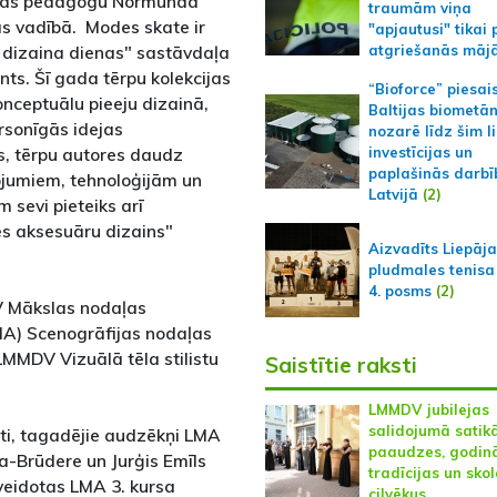
izētas pedagogu Normunda
traumām viņa
s vadībā. Modes skate ir
"apjautusi" tikai 
dizaina dienas" sastāvdaļa
atgriešanās māj
nts. Šī gada tērpu kolekcijas
“Bioforce” piesai
nceptuālu pieeju dizainā,
Baltijas biometā
rsonīgās idejas
nozarē līdz šim l
us, tērpu autores daudz
investīcijas un
paplašinās darbī
ojumiem, tehnoloģijām un
Latvijā
(2)
 sevi pieteiks arī
s aksesuāru dizains"
Aizvadīts Liepāj
pludmales tenisa
4. posms
(2)
V Mākslas nodaļas
MA) Scenogrāfijas nodaļas
MMDV Vizuālā tēla stilistu
Saistītie raksti
LMMDV jubilejas
salidojumā satik
ti, tagadējie audzēkņi LMA
paaudzes, godin
a-Brūdere un Jurģis Emīls
tradīcijas un sko
 veidotas LMA 3. kursa
cilvēkus