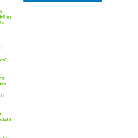
s
ītājus
āk
i”
ras”
,
na
rts
1)
o
akstīt
s ar