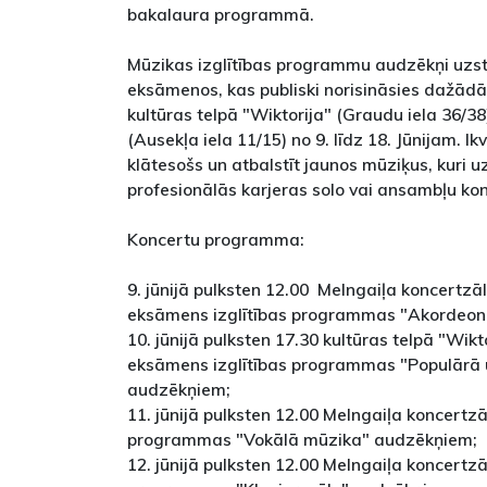
bakalaura programmā.
Mūzikas izglītības programmu audzēkņi uzstā
eksāmenos, kas publiski norisināsies dažādā
kultūras telpā "Wiktorija" (Graudu iela 36/3
(Ausekļa iela 11/15) no 9. līdz 18. Jūnijam. Ik
klātesošs un atbalstīt jaunos mūziķus, kuri u
profesionālās karjeras solo vai ansambļu ko
Koncertu programma:
9. jūnijā pulksten 12.00 Melngaiļa koncertzāl
eksāmens izglītības programmas "Akordeon
10. jūnijā pulksten 17.30 kultūras telpā "Wikt
eksāmens izglītības programmas "Populārā
audzēkņiem;
11. jūnijā pulksten 12.00 Melngaiļa koncertz
programmas "Vokālā mūzika" audzēkņiem;
12. jūnijā pulksten 12.00 Melngaiļa koncertz