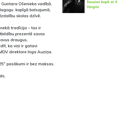
Session kopā ar K
 Guntara Ošenieka vadībā.
Vaigini
edagogu kopīgā balsojumā,
dzdalību skolas dzīvē.
kā tradīcija – tas ir
atbildību prezentē savas
 savus draugus,
t, ka viņi ir gatavi
MDV direktore Inga Auziņa.
025" pasākumi ir bez maksas.
ds.