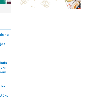
aicina
ijas
skais
es ar
jiem
ādes
otāko