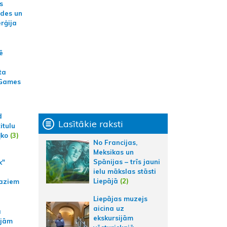
s
ides un
erģija
ē
ta
 Games
d
Lasītākie raksti
itulu
ļko
(3)
No Francijas,
Meksikas un
Spānijas – trīs jauni
k"
ielu mākslas stāsti
Liepājā
(2)
aziem
Liepājas muzejs
aicina uz
a
ekskursijām
ajām