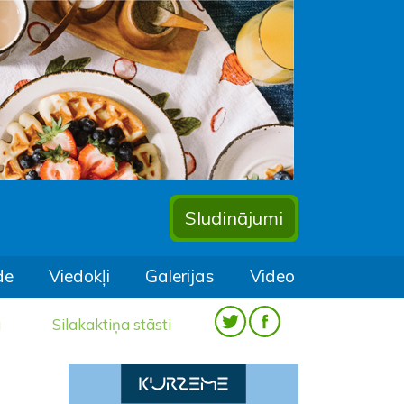
Sludinājumi
de
Viedokļi
Galerijas
Video
a
Silakaktiņa stāsti