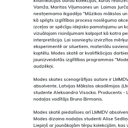
kvalifikācijas darbu kolekcijas, kuras real
Vamža, Maritas Viļumsones un Laimas Jurča
neatņemama ikgadēja "Mūzikas mākslas un 
kā spilgts izglītības procesa noslēguma akce
izceļas ar spēcīgu idejisko pamatojumu un ko
vizuālajam risinājumam kalpojot kā katra pe
interpretācija. Lai sasniegtu izvirzītos mērķ
eksperimentē ar siluetiem, materiālu savien
koptēlu. Modes skatē ar kvalifikācijas darbiem
jaunizveidotās izglītības programmas "Mode
audzēkņi.
Modes skates scenogrāfijas autore ir LMMD
absolvente, Latvijas Mākslas akadēmijas (L
studente Aleksandra Visocka. Producents - L
nodaļas vadītājs Bruno Birmanis.
Modes skatē piedalīsies arī LMMDV absolven
Modes dizaina nodaļas studenti Alise Sedliņ
Liepiņš ar jaunākajām tērpu kolekcijām, kas