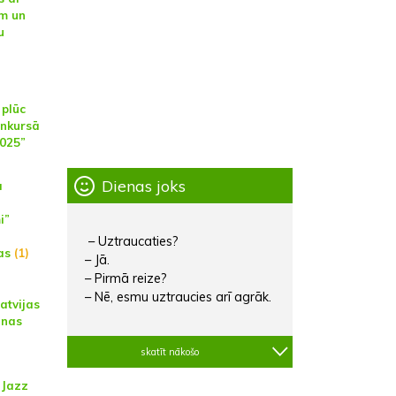
em un
u
plūc
onkursā
025”
Dienas joks
a
i”
– Uztraucaties?
bas
(1)
– Jā.
– Pirmā reize?
– Nē, esmu uztraucies arī agrāk.
atvijas
anas
skatīt nākošo
 Jazz