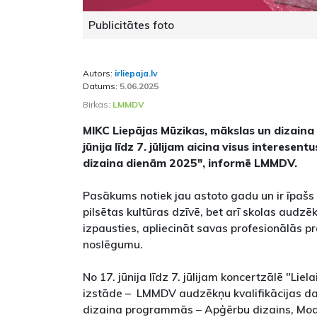
Publicitātes foto
Autors:
irliepaja.lv
Datums:
5.06.2025
Birkas:
LMMDV
MIKC Liepājas Mūzikas, mākslas un dizaina
jūnija līdz 7. jūlijam aicina visus interesen
dizaina dienām 2025", informē LMMDV.
Pasākums notiek jau astoto gadu un ir īpašs 
pilsētas kultūras dzīvē, bet arī skolas audzēk
izpausties, apliecināt savas profesionālās 
noslēgumu.
No 17. jūnija līdz 7. jūlijam koncertzālē "Lie
izstāde – LMMDV audzēkņu kvalifikācijas da
dizaina programmās – Apģērbu dizains, Mod