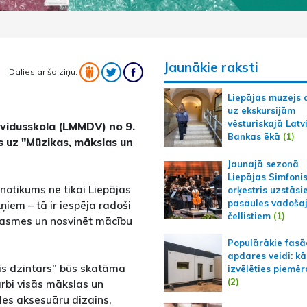
Jaunākie raksti
Dalies ar šo ziņu:
Liepājas muzejs 
uz ekskursijām
vēsturiskajā Latv
 vidusskola (LMMDV) no 9.
Bankas ēkā
(1)
tus uz "Mūzikas, mākslas un
Jaunajā sezonā
Liepājas Simfoni
notikums ne tikai Liepājas
orķestris uzstāsi
pasaules vadoša
ņiem – tā ir iespēja radoši
čellistiem
(1)
prasmes un nosvinēt mācību
Populārākie fas
apdares veidi: kā
lais dzintars" būs skatāma
izvēlēties piemēr
(2)
rbi visās mākslas un
es aksesuāru dizains,