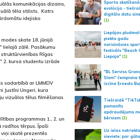
Sporta skatīšanā
uālās komunikācijas dizains,
evolūcija - tiešra
uālā tēla stilists. Katrs
digitālo datu sin
ārdomātu idejisko
(1)
Liepājas pludmal
piekto gadu
 modes skate 18. jūnijā
norisināsies spor
s" lielajā zālē. Pasākumu
festivāls "Beach
struktūrvienības Rīgas
Liepaja"
(1)
 2. kursa studentu izrāde
"BL Serviss Gran
Slam" čempiona t
apis sadarbībā ar LMMDV
izcīna Ernests Bu
i Justīni Ungeri, kura
āju vizuālos tēlus filmēšanas
Tiešraidē "TikTo
pamanīts
apdraudējums m
bērniem
(3)
lītības programmas 1., 2. un
 radītos tērpus. Īpaši
Uz ielas notriekt
 viņi skatē prezentēs
sieviete; par gūt