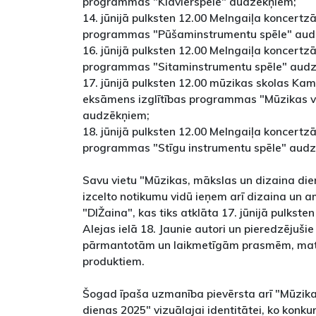
programmas "Klavierspēle" audzēkņiem;
14. jūnijā pulksten 12.00 Melngaiļa koncertz
programmas "Pūšaminstrumentu spēle" aud
16. jūnijā pulksten 12.00 Melngaiļa koncertz
programmas "Sitaminstrumentu spēle" aud
17. jūnijā pulksten 12.00 mūzikas skolas Kam
eksāmens izglītības programmas "Mūzikas vē
audzēkņiem;
18. jūnijā pulksten 12.00 Melngaiļa koncertz
programmas "Stīgu instrumentu spēle" aud
Savu vietu "Mūzikas, mākslas un dizaina d
izcelto notikumu vidū ieņem arī dizaina un 
"DIŽaina", kas tiks atklāta 17. jūnijā pulkst
Alejas ielā 18. Jaunie autori un pieredzējuši
pārmantotām un laikmetīgām prasmēm, mate
produktiem.
Šogad īpaša uzmanība pievērsta arī "Mūzika
dienas 2025" vizuālajai identitātei, ko konku