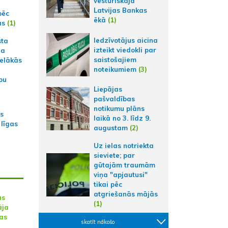
vēsturiskajā
Latvijas Bankas
pēc
ēkā
(1)
ās
(1)
Iedzīvotājus aicina
sta
izteikt viedokli par
na
saistošajiem
ielākās
noteikumiem
(3)
bu
Liepājas
pašvaldības
notikumu plāns
as
laikā no 3. līdz 9.
 līgas
augustam
(2)
Uz ielas notriekta
sieviete; par
gūtajām traumām
viņa "apjautusi"
tikai pēc
atgriešanās mājās
ās
(1)
āja
las
skatīt nākošo