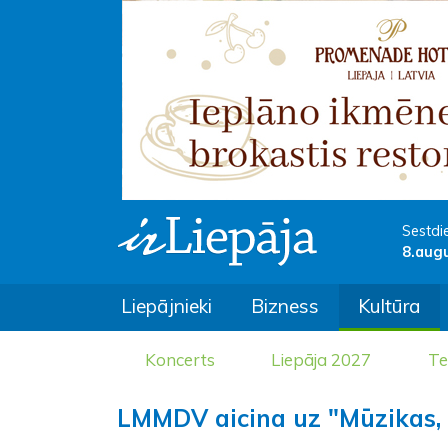
Sestdi
8.aug
Liepājnieki
Bizness
Kultūra
Koncerts
Liepāja 2027
Te
LMMDV aicina uz "Mūzikas,