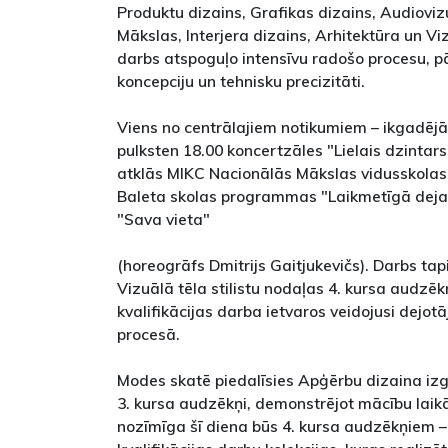
Produktu dizains, Grafikas dizains, Audioviz
Mākslas, Interjera dizains, Arhitektūra un Viz
darbs atspoguļo intensīvu radošo procesu, p
koncepciju un tehnisku precizitāti.
Viens no centrālajiem notikumiem – ikgadējā
pulksten 18.00 koncertzāles "Lielais dzintar
atklās MIKC Nacionālās Mākslas vidusskolas 
Baleta skolas programmas "Laikmetīgā deja"
"Sava vieta"
(horeogrāfs Dmitrijs Gaitjukevičs). Darbs t
Vizuālā tēla stilistu nodaļas 4. kursa audzēkn
kvalifikācijas darba ietvaros veidojusi dejot
procesā.
Modes skatē piedalīsies Apģērbu dizaina izg
3. kursa audzēkņi, demonstrējot mācību laikā
nozīmīga šī diena būs 4. kursa audzēkņiem –