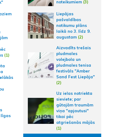
noteikumiem
(3)
k"
Liepājas
aziem
pašvaldības
notikumu plāns
laikā no 3. līdz 9.
a
augustam
(2)
ajām
Aizvadīts trešais
pēc
pludmales
ās
(1)
volejbola un
pludmales tenisa
sta
festivāls "Amber
na
Sand Fest Liepāja"
ielākās
(2)
bu
Uz ielas notriekta
sieviete; par
gūtajām traumām
as
viņa "apjautusi"
 līgas
tikai pēc
atgriešanās mājās
(1)