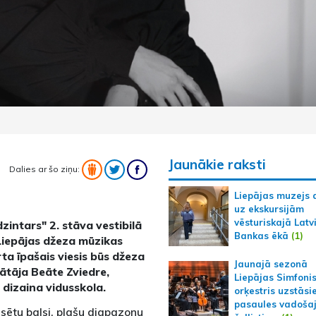
Jaunākie raksti
Dalies ar šo ziņu:
Liepājas muzejs 
uz ekskursijām
vēsturiskajā Latv
dzintars" 2. stāva vestibilā
Bankas ēkā
(1)
 Liepājas džeza mūzikas
ta īpašais viesis būs džeza
Jaunajā sezonā
ātāja Beāte Zviedre,
Liepājas Simfoni
 dizaina vidusskola.
orķestris uzstāsi
pasaules vadoša
sētu balsi, plašu diapazonu