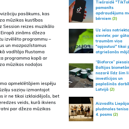
Tiešraidē "TikTo
pamanīts
ovizāciju pasākums, kas
apdraudējums m
bērniem
(3)
za mūzikas kustības
zz Session reizes muzikālo
Uz ielas notriekt
jā, Eiropā zināms džeza
sieviete; par gūt
stu izvēlēto programmu –
traumām viņa
āmus un mazpazīstamus
"apjautusi" tikai 
skā vadītāja Rustama
atgriešanās māj
rta programma kopā ar
“Bioforce” piesai
eza mūzikas nodaļas
Baltijas biometā
nozarē līdz šim l
investīcijas un
uma apmeklētājiem iespēju
paplašinās darbī
mūziķu saziņu izmantojot
Latvijā
(2)
ir ne tikai izklaidējošs, bet
eredzes veids, kurā ikviens
Aizvadīts Liepāj
ratni par džeza mūzikas
pludmales tenisa
4. posms
(2)