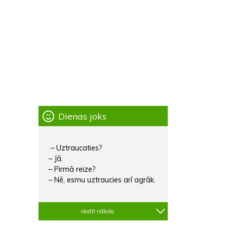
Dienas joks
– Uztraucaties?
– Jā.
– Pirmā reize?
– Nē, esmu uztraucies arī agrāk.
skatīt nākošo