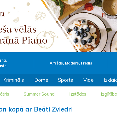
ena,
Alfrēds, Madars, Fredis
usts
Krimināls
Dome
Sports
Vide
Izklai
ātris
Summer Sound
Izstādes
Izglītīb
n kopā ar Beāti Zviedri