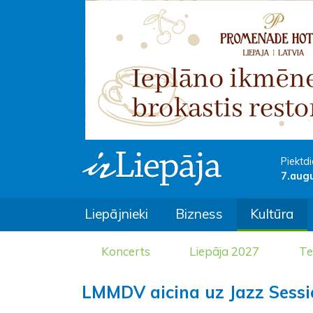
Piektdi
7.aug
Liepājnieki
Bizness
Kultūra
Koncerts
Liepāja 2027
Te
LMMDV aicina uz Jazz Sessio