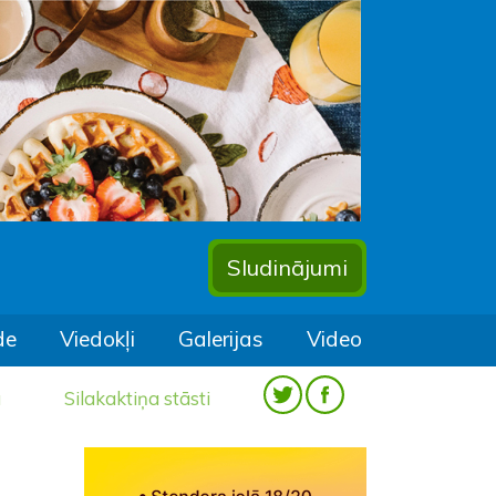
Sludinājumi
de
Viedokļi
Galerijas
Video
a
Silakaktiņa stāsti