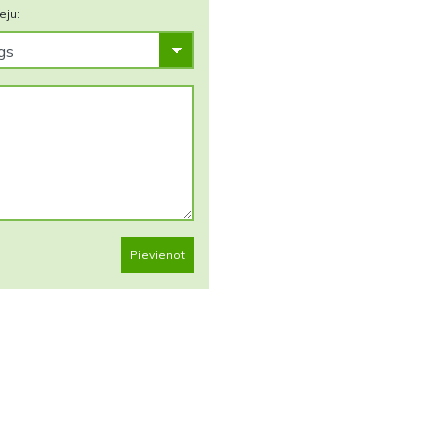
eju:
Pievienot