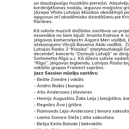
un daudzpusīgu muzikālo pieredzi. Absolvēj
kordiriģēšanas nodaļu, ieguvusi maģistra 
Jāzepa Vītola Latvijas Mūzikas akadēmijā pie
apguvusi arī akadēmisko dziedāšanu pie Kris
Rūrānes.
Kā soliste muzicē dažādos sastāvos un projek
nesenākie no tiem bijuši: Imanta Kalniņa 4. 
Jelgavas kamerorķestri Aigara Meri vadībā,
atskaņojums Vācijā Basema Akiki vadībā, Z
Latvijas Radio 3 “Klasika” starptautiskajā E
decembrī, koncerts “Dzimuši Latvijā” ar diri
Sinfonietta Rīga u.c. Kā džeza soliste sadarbo
“Rīga”, Jelgavas bigbendu, Latvijas Radio b
vokālās grupas Framest soprāns.
Jazz Session mūziķu sastāvs:
- Beāte Zviedre | vokāls
- Andris Buiķis | bungas
- Atis Andersons | klavieres
- Henrijs Augustins Žaks Leijs | basģitāra, k
- Regnārs Āva | ģitāra
- Raimonds Leja-Andersons | tenora saksof
- Laima Sonora Sleže | alta saksofons
- Betija Keita Balode | bekvokāls