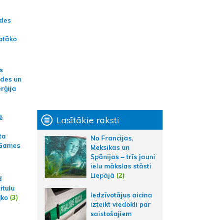
ādes
otāko
s
ides un
erģija
ē
Lasītākie raksti
ta
No Francijas,
 Games
Meksikas un
Spānijas – trīs jauni
ielu mākslas stāsti
Liepājā
(2)
d
itulu
Iedzīvotājus aicina
ļko
(3)
izteikt viedokli par
saistošajiem