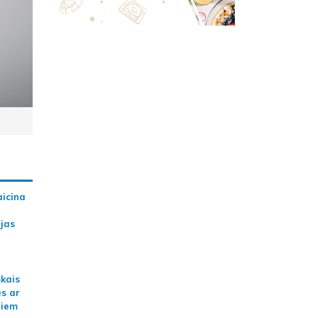
aicina
ijas
skais
es ar
jiem