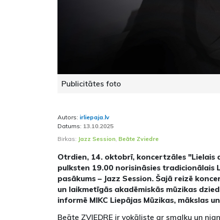
Publicitātes foto
Autors:
irliepaja.lv
Datums:
13.10.2025
Birkas:
Jazz Session
,
Beāte Zviedre
Otrdien, 14. oktobrī, koncertzāles "Lielais 
pulksten 19.00 norisināsies tradicionālais
pasākums – Jazz Session. Šajā reizē koncer
un laikmetīgās akadēmiskās mūzikas dzied
informē MIKC Liepājas Mūzikas, mākslas un
Beāte ZVIEDRE ir vokāliste ar smalku un nian