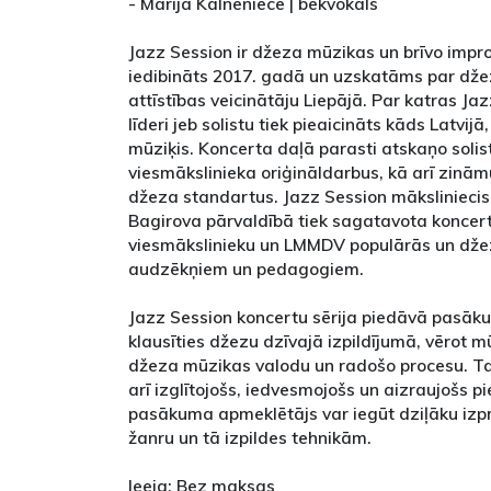
- Marija Kalneniece | bekvokāls
Jazz Session ir džeza mūzikas un brīvo impr
iedibināts 2017. gadā un uzskatāms par dže
attīstības veicinātāju Liepājā. Par katras Ja
līderi jeb solistu tiek pieaicināts kāds Latvi
mūziķis. Koncerta daļā parasti atskaņo soli
viesmākslinieka oriģināldarbus, kā arī zin
džeza standartus. Jazz Session mākslinieci
Bagirova pārvaldībā tiek sagatavota konce
viesmākslinieku un LMMDV populārās un dž
audzēkņiem un pedagogiem.
Jazz Session koncertu sērija piedāvā pasāk
klausīties džezu dzīvajā izpildījumā, vērot 
džeza mūzikas valodu un radošo procesu. Tas 
arī izglītojošs, iedvesmojošs un aizraujošs pi
pasākuma apmeklētājs var iegūt dziļāku izp
žanru un tā izpildes tehnikām.
Ieeja: Bez maksas