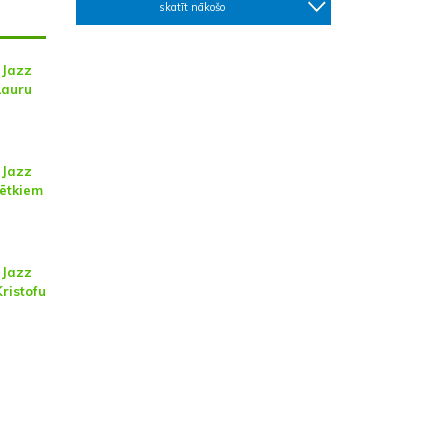
skatīt nākošo
 Jazz
Lauru
 Jazz
vētkiem
 Jazz
ristofu