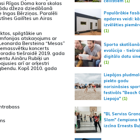
čellistiem
(1)
usi Rīgas Doma kora skolas
grādu džeza dziedāšanā
 Ingas Bērziņas. Paralēli
Populārākie fas
tīnes Gailītes un Airas
apdares veidi: kā
izvēlēties piemēr
(1)
tos, spilgtākie un
simfonijas atskaņojums ar
 Leonarda Bersteina “Mesas”
Sporta skatīšanā
iemassvētku koncerts
evolūcija - tiešra
iroradio tiešraidē 2019. gada
digitālo datu sin
ģentu Aināru Rubiķi un
(1)
jusies arī ar orķestri
igbendu. Kopš 2010. gada
Liepājas pludmal
piekto gadu
norisināsies spor
festivāls "Beach
Liepaja"
(1)
ontrabass
"BL Serviss Gran
ons
Slam" čempiona t
izcīna Ernests Bu