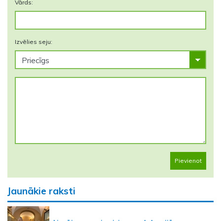
Vārds:
Izvēlies seju:
Pievienot
Jaunākie raksti