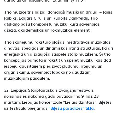
darbojās ar nosaukumu "Equanimity Trio".
Trio muzicē trīs līdzīgi domājoši mūziķi un draugi – Jānis
Rubiks, Edgars Cīrulis un Rūdolfs Dankfelds. Trio
atskaņo pašu komponētu mūziku, kurā savienojas
džeza, akadēmiskās un rokmūzikas elementi.
Trio skanējumu raksturo plašas, meditatīvas muzikālās
ainavas, spēcīgas un dinamiskas ritma struktūras, kā arī
enerģiska un aizraujoša saspēle starp mūziķiem. Šī trio
koncepcijas pamatā ir rakstīt un spēlēt mūziku, kas dod
iespēju klausītājiem piedzīvot plūdumu, ritējumu un
organiskumu, savienojot labāko no daudzām
muzikālajām pasaulēm.
32. Liepājas Starptautiskais zvaigžņu festivāls
norisināsies nākamā gada pavasarī, no 9. līdz 23.
martam, Liepājas koncertzālē "Lielais dzintars". Biļetes
uz festivālu pieejamas
"Biļešu paradīzes" tīklā
.