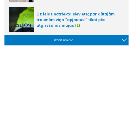
Uz ielas notriekta sieviete; par gūtajām
traumām viņa "apjautusi" tikai pēc
atgriešanās mājās
(1)
skatīt nākošo