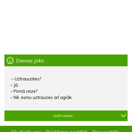
Dienas joks
– Uztraucaties?
– Jā.
– Pirmā reize?
– Nē, esmu uztraucies arī agrāk.
skatīt nākošo