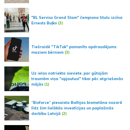
"BL Serviss Grand Slam" čempiona titulu izcīna
Ernests Buļko
(3)
Tiešraidē "TikTok" pamanīts apdraudējums
maziem bērniem
(3)
Uz ielas notriekta sieviete; par gūtajām
traumām viņa "apjautusi" tikai pēc atgriešanās
mājās
(1)
“Bioforce” piesaista Baltijas biometāna nozarē
līdz šim lielākās investīcijas un paplašinās
darbību Latvijā
(2)