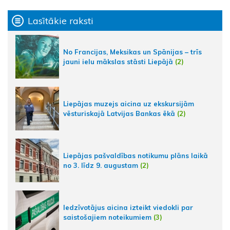
Lasītākie raksti
No Francijas, Meksikas un Spānijas – trīs
jauni ielu mākslas stāsti Liepājā
(2)
Liepājas muzejs aicina uz ekskursijām
vēsturiskajā Latvijas Bankas ēkā
(2)
Liepājas pašvaldības notikumu plāns laikā
no 3. līdz 9. augustam
(2)
Iedzīvotājus aicina izteikt viedokli par
saistošajiem noteikumiem
(3)