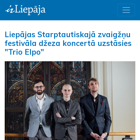
Liepājas Starptautiskajā zvaigžņu
festivāla džeza koncertā uzstāsies
"Trio Elpo"