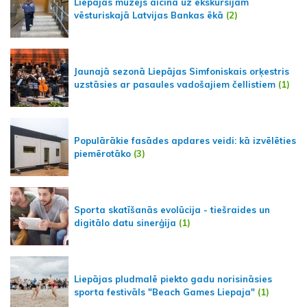
Liepājas muzejs aicina uz ekskursijām
vēsturiskajā Latvijas Bankas ēkā
(2)
Jaunajā sezonā Liepājas Simfoniskais orķestris
uzstāsies ar pasaules vadošajiem čellistiem
(1)
Populārākie fasādes apdares veidi: kā izvēlēties
piemērotāko
(3)
Sporta skatīšanās evolūcija - tiešraides un
digitālo datu sinerģija
(1)
Liepājas pludmalē piekto gadu norisināsies
sporta festivāls "Beach Games Liepaja"
(1)