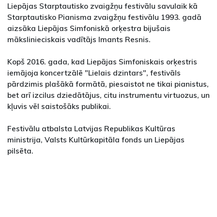
Liepājas Starptautisko zvaigžņu festivālu savulaik kā
Starptautisko Pianisma zvaigžņu festivālu 1993. gadā
aizsāka Liepājas Simfoniskā orķestra bijušais
mākslinieciskais vadītājs Imants Resnis.
Kopš 2016. gada, kad Liepājas Simfoniskais orķestris
iemājoja koncertzālē "Lielais dzintars", festivāls
pārdzimis plašākā formātā, piesaistot ne tikai pianistus,
bet arī izcilus dziedātājus, citu instrumentu virtuozus, un
kļuvis vēl saistošāks publikai.
Festivālu atbalsta Latvijas Republikas Kultūras
ministrija, Valsts Kultūrkapitāla fonds un Liepājas
pilsēta.