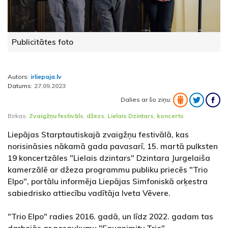
Publicitātes foto
Autors:
irliepaja.lv
Datums:
27.09.2023
Dalies ar šo ziņu:
Birkas:
Zvaigžņu festivāls
,
džezs
,
Lielais Dzintars
,
koncerts
Liepājas Starptautiskajā zvaigžņu festivālā, kas
norisināsies nākamā gada pavasarī, 15. martā pulksten
19 koncertzāles "Lielais dzintars" Dzintara Jurgelaiša
kamerzālē ar džeza programmu publiku priecēs "Trio
Elpo", portālu informēja Liepājas Simfoniskā orķestra
sabiedrisko attiecību vadītāja Iveta Vēvere.
"Trio Elpo" radies 2016. gadā, un līdz 2022. gadam tas