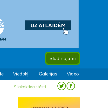
Sludinājumi
de
Viedokļi
Galerijas
Video
a
Silakaktiņa stāsti