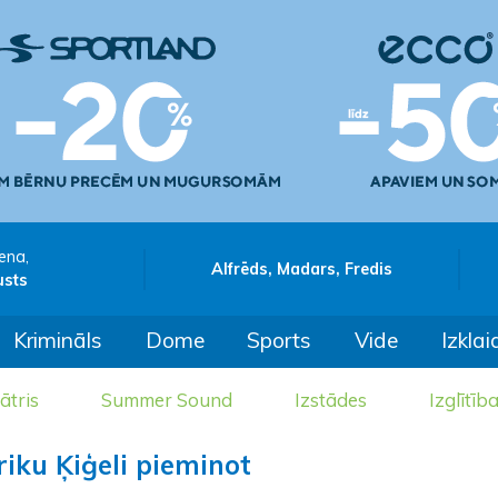
ena,
Alfrēds, Madars, Fredis
usts
Krimināls
Dome
Sports
Vide
Izklai
ātris
Summer Sound
Izstādes
Izglītīb
riku Ķiģeli pieminot