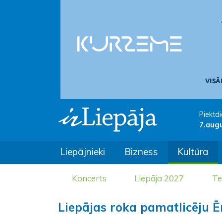
Piektdi
7.aug
Liepājnieki
Bizness
Kultūra
Koncerts
Liepāja 2027
Te
Liepājas roka pamatlicēju Ē