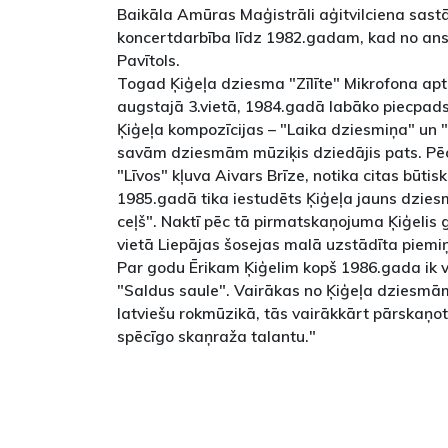
Baikāla Amūras Maģistrāli aģitvilciena sast
koncertdarbība līdz 1982.gadam, kad no ans
Pavītols.
Togad Ķiģeļa dziesma "Zīlīte" Mikrofona ap
augstajā 3.vietā, 1984.gadā labāko piecpads
Ķiģeļa kompozīcijas – "Laika dziesmiņa" un "A
savām dziesmām mūziķis dziedājis pats. Pēc 
"Līvos" kļuva Aivars Brīze, notika citas būt
1985.gadā tika iestudēts Ķiģeļa jauns dzies
ceļš". Naktī pēc tā pirmatskaņojuma Ķiģelis g
vietā Liepājas šosejas malā uzstādīta piemi
Par godu Ērikam Ķiģelim kopš 1986.gada ik va
"Saldus saule". Vairākas no Ķiģeļa dziesmām
latviešu rokmūzikā, tās vairākkārt pārskaņot
spēcīgo skaņraža talantu."