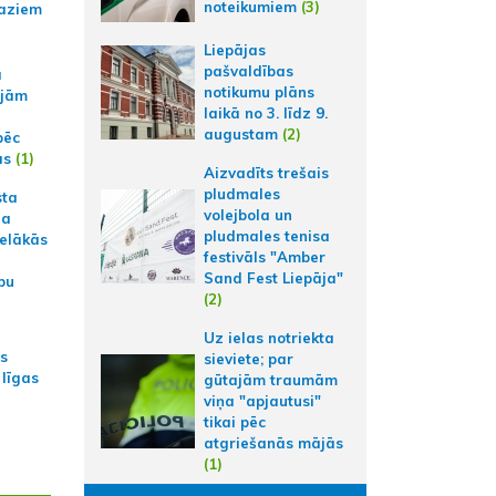
noteikumiem
(3)
aziem
Liepājas
pašvaldības
a
notikumu plāns
ajām
laikā no 3. līdz 9.
augustam
(2)
pēc
ās
(1)
Aizvadīts trešais
pludmales
sta
volejbola un
na
pludmales tenisa
ielākās
festivāls "Amber
Sand Fest Liepāja"
bu
(2)
Uz ielas notriekta
as
sieviete; par
 līgas
gūtajām traumām
viņa "apjautusi"
tikai pēc
atgriešanās mājās
(1)