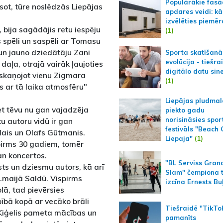
Populārākie fas
esot, tūre noslēdzās Liepājas
apdares veidi: kā
izvēlēties piemēr
, bija sagādājis retu iespēju
(1)
 spēli un saspēli ar Tomasu
o un jauno dziedātāju Zani
Sporta skatīšanā
evolūcija - tiešra
ā daļa, otrajā vairāk ļaujoties
digitālo datu sin
atskaņojot vienu Zigmara
(1)
s ar tā laika atmosfēru"
Liepājas pludmal
et tēvu nu gan vajadzēja
piekto gadu
norisināsies spor
tu autoru vidū ir gan
festivāls "Beach
lais un Olafs Gūtmanis.
Liepaja"
(1)
pirms 30 gadiem, tomēr
an koncertos.
"BL Serviss Gran
ts un dziesmu autors, kā arī
Slam" čempiona t
.maijā Saldū. Vispirms
izcīna Ernests Bu
lā, tad pievērsies
bībā kopā ar vecāko brāli
Tiešraidē "TikTo
 Ķiģelis pameta mācības un
pamanīts