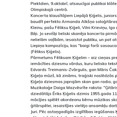
Piektdien, 9.oktobrī, atsaucīgai publikai klāt
Olimpiskajā centrā.
Koncerta klausītājiem Liepājā Ķiģelis, juniors
baudīt perfekto Armanda Alkšņa soloģitāras
Kleinu, pašu Fēliksu Ķiģeli, Vilni Krieviņu, Ig
Biķi. Jo sevišķi lieliski skanēja koncerta pirm
nelielām vaļībām, iesaistot publiku, un pat 
Liepiņa kompozīciju, kas "baigi forši sasauca
(Fēlikss Ķiģelis).
Pārmetums Fēliksam Ķiģelim – aiz cieņas pr
iemācīties dziesmu vārdus, kuru lielisko teks
Edvards Treimanis-Zvārgulis, gan Māris Čak
Ķiģeļa mūzš, kā zināms, traģiski noslēdzās 
Ķiģeļa dziesmas joprojām skan gan radio, g
Muzikoloģe Daiga Mazvēsrīte raksta: "Ģitāris
dziedātājs Ēriks Ķiģelis dzimis 1955.gada 11
mācījies spēlēt akordeonu bērnu mūzikas sko
ģitārspēlei, iesaistījies vietējo ansambļu dar
Juri. Pēc astoņgadīgās izglītības iegūšanas