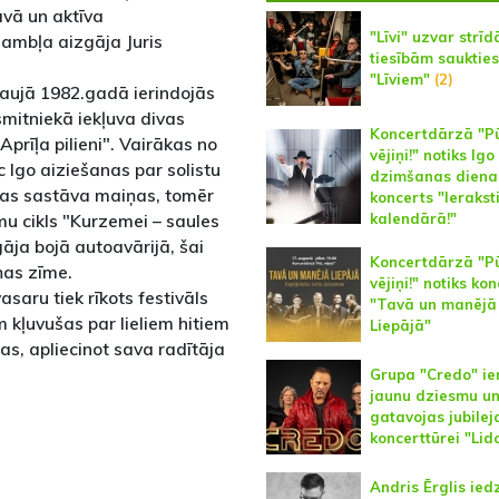
āvā un aktīva
"Līvi" uzvar strīd
ambļa aizgāja Juris
tiesībām saukties
"Līviem"
(2)
taujā 1982.gadā ierindojās
mitniekā iekļuva divas
Koncertdārzā "Pū
prīļa pilieni". Vairākas no
vējiņi!" notiks Igo
Igo aiziešanas par solistu
dzimšanas diena
iskas sastāva maiņas, tomēr
koncerts "Ieraksti
mu cikls "Kurzemei – saules
kalendārā!"
āja bojā autoavārijā, šai
Koncertdārzā "Pū
ņas zīme.
vējiņi!" notiks ko
saru tiek rīkots festivāls
"Tavā un manējā
 kļuvušas par lieliem hitiem
Liepājā"
as, apliecinot sava radītāja
Grupa "Credo" ie
jaunu dziesmu u
gatavojas jubilej
koncerttūrei "Lido
Andris Ērglis ied