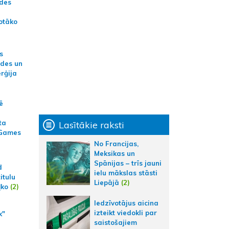
ādes
otāko
s
ides un
erģija
ē
ta
Lasītākie raksti
 Games
No Francijas,
Meksikas un
Spānijas – trīs jauni
d
ielu mākslas stāsti
itulu
Liepājā
(2)
ļko
(2)
Iedzīvotājus aicina
izteikt viedokli par
k"
saistošajiem