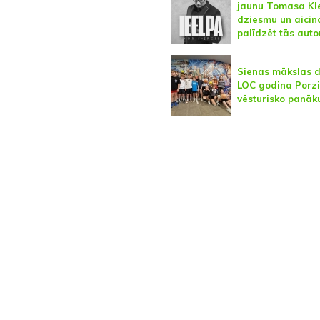
jaunu Tomasa Kl
dziesmu un aicin
palīdzēt tās aut
Sienas mākslas 
LOC godina Porz
vēsturisko panā