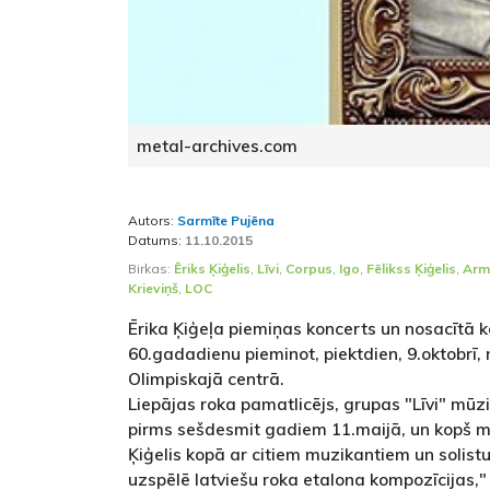
metal-archives.com
Autors:
Sarmīte Pujēna
Datums:
11.10.2015
Birkas:
Ēriks Ķiģelis
,
Līvi
,
Corpus
,
Igo
,
Fēlikss Ķiģelis
,
Arm
Krieviņš
,
LOC
Ērika Ķiģeļa piemiņas koncerts un nosacītā k
60.gadadienu pieminot, piektdien, 9.oktobrī,
Olimpiskajā centrā.
Liepājas roka pamatlicējs, grupas "Līvi" mūziķ
pirms sešdesmit gadiem 11.maijā, un kopš mai
Ķiģelis kopā ar citiem muzikantiem un solistu
uzspēlē latviešu roka etalona kompozīcijas," 