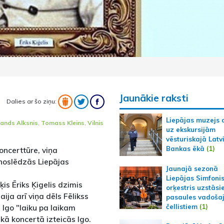
Jaunākie raksti
Dalies ar šo ziņu:
Liepājas muzejs 
ands Alksnis
,
Tomass Kleins
,
Vilnis
uz ekskursijām
vēsturiskajā Latv
Bankas ēkā
(1)
oncerttūre, viņa
 noslēdzās Liepājas
Jaunajā sezonā
Liepājas Simfoni
is Ēriks Ķigelis dzimis
orķestris uzstāsi
ja arī viņa dēls Fēlikss
pasaules vadoša
 Igo "laiku pa laikam
čellistiem
(1)
kā koncertā izteicās Igo.