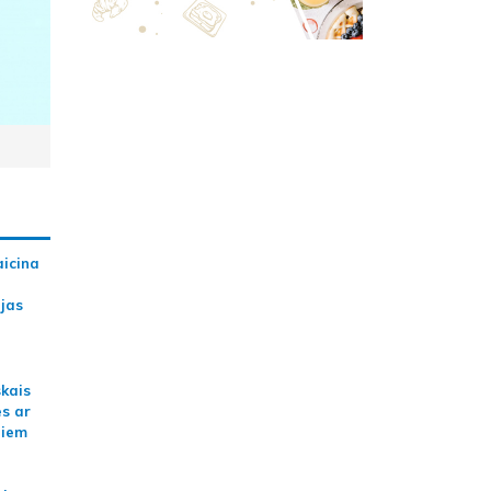
aicina
ijas
skais
es ar
jiem