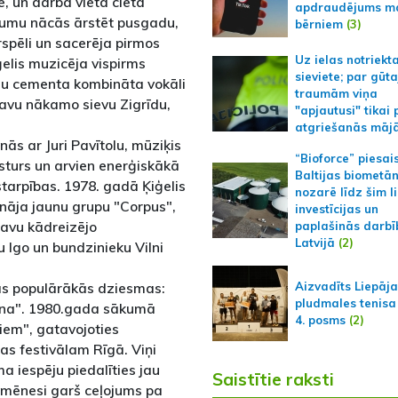
ē, un darba vietā cieta
apdraudējums m
umu nācās ārstēt pusgadu,
bērniem
(3)
ārspēli un sacerēja pirmos
Uz ielas notriekt
elis muzicēja vispirms
sieviete; par gūt
ēnu cementa kombināta vokāli
traumām viņa
savu nākamo sievu Zigrīdu,
"apjautusi" tikai 
atgriešanās māj
nās ar Juri Pavītolu, mūziķis
“Bioforce” piesai
aksturs un arvien enerģiskākā
Baltijas biometā
tarpības. 1978. gadā Ķiģelis
nozarē līdz šim l
ināja jaunu grupu "Corpus",
investīcijas un
savu kādreizējo
paplašinās darbī
Latvijā
(2)
u Igo un bundzinieku Vilni
vas populārākās dziesmas:
Aizvadīts Liepāj
pludmales tenisa
ārna". 1980.gada sākumā
4. posms
(2)
viem", gatavojoties
s festivālam Rīgā. Viņi
 iespēju piedalīties jau
Saistītie raksti
a mēnesi garš ceļojums pa