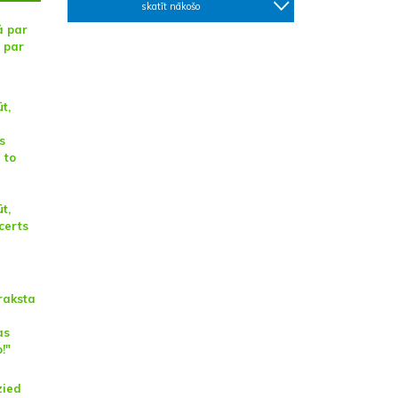
skatīt nākošo
ā par
 par
t,
s
 to
t,
ncerts
raksta
n
as
!"
zied