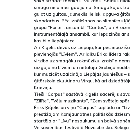
sāka strādāt fabrikas "Vulkāns" Saldus filiāl
smagā nelaimes gadījumā. Smago kājas tra
guļot uz gultas, jauneklis lieliski apguva ģit
skaņdarbus. Pēc iznākšanas no slimnīcas Ķiģ
grupā "Forte", ansamblī "Cantus", arī Broc
instrumentālajā ansamblī, kur iepazinās ar 
kas bija liepājniece.
Arī Ķiģelis devās uz Liepāju, kur pēc iepazīša
pievienojās "Līviem". Ar laiku Ērika līdera r
virzība uz smagāku rokmūziku izraisīja doms
aizgāja no Līviem un netālajā Grobiņā nodib
kur muzicēt uzaicināja Liepājas jauniešus – 
ģitārskolnieku Ainaru Virgu, kā arī dziedātāj
Krieviņu.
Tieši "Corpus" sastāvā Ķiģelis sacerējis sa
"Zīlīte", "Vēju muzikants", "Zem svēteļa sp
Ēriks Ķiģelis un viņa "Corpus" saplūda ar "Lī
prestižajam Komjaunatnes politiskās dziesma
startēja ar "Līvu" nosaukumu un balvā saņēma
Vissavienības festivālā Novosibirskā. Sekoj