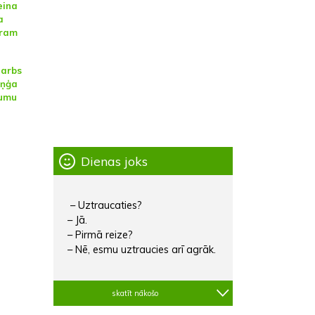
eina
a
oram
darbs
iņģa
kumu
Dienas joks
– Uztraucaties?
– Jā.
– Pirmā reize?
– Nē, esmu uztraucies arī agrāk.
skatīt nākošo