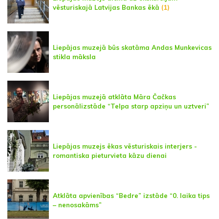
vēsturiskajā Latvijas Bankas ēkā
(1)
Liepājas muzejā būs skatāma Andas Munkevicas
stikla māksla
Liepājas muzejā atklāta Māra Čačkas
personālizstāde “Telpa starp apziņu un uztveri”
Liepājas muzejs ēkas vēsturiskais interjers -
romantiska pieturvieta kāzu dienai
Atklāta apvienības “Bedre” izstāde “0. laika tips
– nenosakāms”