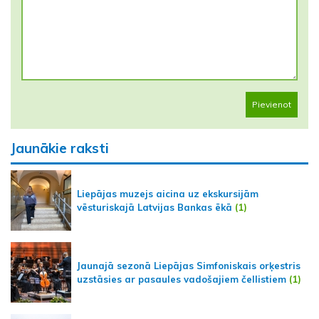
Pievienot
Jaunākie raksti
Liepājas muzejs aicina uz ekskursijām
vēsturiskajā Latvijas Bankas ēkā
(1)
Jaunajā sezonā Liepājas Simfoniskais orķestris
uzstāsies ar pasaules vadošajiem čellistiem
(1)