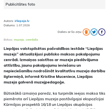
Publicitātes foto
Autors:
irliepaja.lv
Datums:
1.07.2026
Dalies ar šo ziņu:
Birkas:
muzejs
,
cenrādis
Liepājas valstspilsētas pašvaldības iestāde “Liepājas
muzejs” aktualizējusi publisko maksas pakalpojumu
cenrādi. Izmaiņas saistītas ar muzeja piedāvājuma
attīstību, jaunu pakalpojumu ieviešanu un
nepieciešamību nodrošināt kvalitatīvu muzeja darbību
ilgtermiņā, informē Kristīne Muceniece, Liepājas
muzeja galvenā muzejpedagoģe.
Būtiskākā izmaiņa paredz, ka turpmāk ieejas maksa tiks
piemērota arī Liepājas muzeja pastāvīgajai ekspozīcijai
Kūrmājas prospektā 16/18 un Liepājas okupācijas