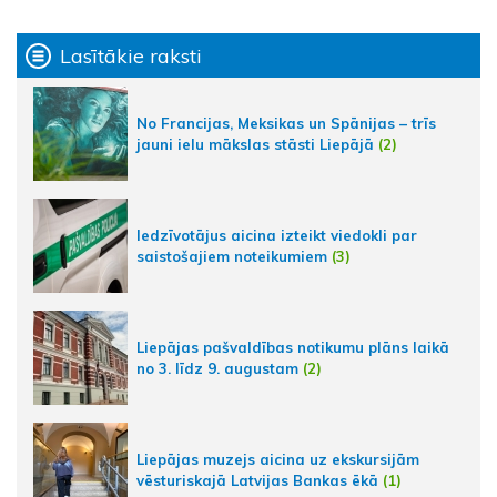
Lasītākie raksti
No Francijas, Meksikas un Spānijas – trīs
jauni ielu mākslas stāsti Liepājā
(2)
Iedzīvotājus aicina izteikt viedokli par
saistošajiem noteikumiem
(3)
Liepājas pašvaldības notikumu plāns laikā
no 3. līdz 9. augustam
(2)
Liepājas muzejs aicina uz ekskursijām
vēsturiskajā Latvijas Bankas ēkā
(1)