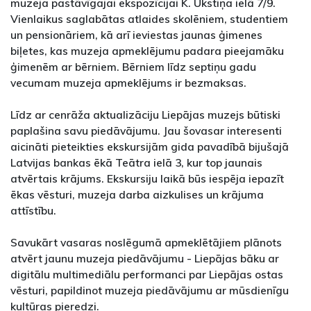
muzeja pastāvīgajai ekspozīcijai K. Ukstiņa ielā 7/9.
Vienlaikus saglabātas atlaides skolēniem, studentiem
un pensionāriem, kā arī ieviestas jaunas ģimenes
biļetes, kas muzeja apmeklējumu padara pieejamāku
ģimenēm ar bērniem. Bērniem līdz septiņu gadu
vecumam muzeja apmeklējums ir bezmaksas.
Līdz ar cenrāža aktualizāciju Liepājas muzejs būtiski
paplašina savu piedāvājumu. Jau šovasar interesenti
aicināti pieteikties ekskursijām gida pavadībā bijušajā
Latvijas bankas ēkā Teātra ielā 3, kur top jaunais
atvērtais krājums. Ekskursiju laikā būs iespēja iepazīt
ēkas vēsturi, muzeja darba aizkulises un krājuma
attīstību.
Savukārt vasaras noslēgumā apmeklētājiem plānots
atvērt jaunu muzeja piedāvājumu - Liepājas bāku ar
digitālu multimediālu performanci par Liepājas ostas
vēsturi, papildinot muzeja piedāvājumu ar mūsdienīgu
kultūras pieredzi.