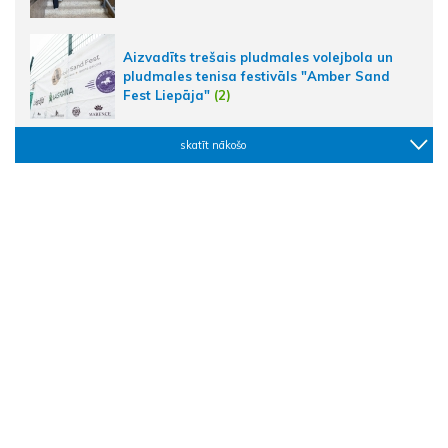
Aizvadīts trešais pludmales volejbola un
pludmales tenisa festivāls "Amber Sand
Fest Liepāja"
(2)
skatīt nākošo