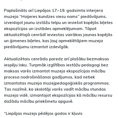
Paplašināts arī Liepājas 17.–19. gadsimta interjera
muzeja “Hoijeres kundzes viesu nams” piedāvājums,
izveidojot jaunu izstāžu telpu un ieviešot kopējās biļetes
ekspozīcijas un izstādes apmeklējumam. Tāpat
aktualizētajā cenrādī ieviestas vairākas jaunas kopējās
un ģimenes biļetes, kas ļauj apmeklētājiem muzeja
piedāvājumu izmantot izdevīgāk.
Aktualizētais cenrādis paredz arī plašāku bezmaksas
iespēju loku. Turpmāk izglītības iestāžu pedagogi bez
maksas varēs izmantot muzeja ekspozīcijas mācību
procesa nodrošināšanai gadījumos, kad netiek
izmantotas muzeja muzejpedagoģiskās programmas.
Tas nozīmē, ka skolotāji varēs vadīt mācību stundas
muzeja vidē, izmantojot ekspozīcijas kā mācību resursu
dažādu mācību priekšmetu apguvē.
“Liepājas muzejs pēdējos gados ir kļuvis