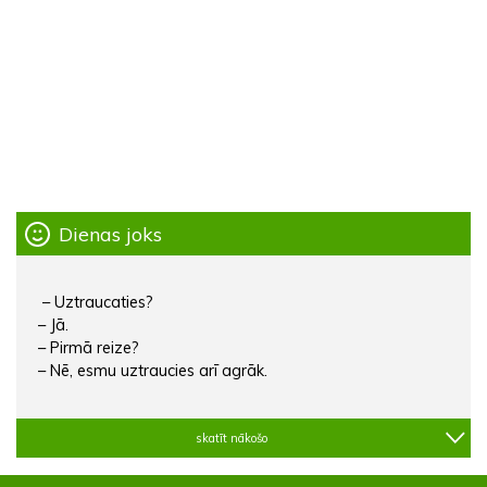
Dienas joks
– Uztraucaties?
– Jā.
– Pirmā reize?
– Nē, esmu uztraucies arī agrāk.
skatīt nākošo