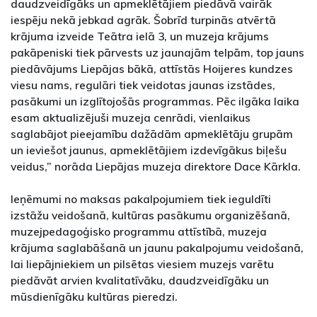
daudzveidīgāks un apmeklētājiem piedāvā vairāk
iespēju nekā jebkad agrāk. Šobrīd turpinās atvērtā
krājuma izveide Teātra ielā 3, un muzeja krājums
pakāpeniski tiek pārvests uz jaunajām telpām, top jauns
piedāvājums Liepājas bākā, attīstās Hoijeres kundzes
viesu nams, regulāri tiek veidotas jaunas izstādes,
pasākumi un izglītojošās programmas. Pēc ilgāka laika
esam aktualizējuši muzeja cenrādi, vienlaikus
saglabājot pieejamību dažādām apmeklētāju grupām
un ieviešot jaunus, apmeklētājiem izdevīgākus biļešu
veidus,” norāda Liepājas muzeja direktore Dace Kārkla.
Ieņēmumi no maksas pakalpojumiem tiek ieguldīti
izstāžu veidošanā, kultūras pasākumu organizēšanā,
muzejpedagoģisko programmu attīstībā, muzeja
krājuma saglabāšanā un jaunu pakalpojumu veidošanā,
lai liepājniekiem un pilsētas viesiem muzejs varētu
piedāvāt arvien kvalitatīvāku, daudzveidīgāku un
mūsdienīgāku kultūras pieredzi.