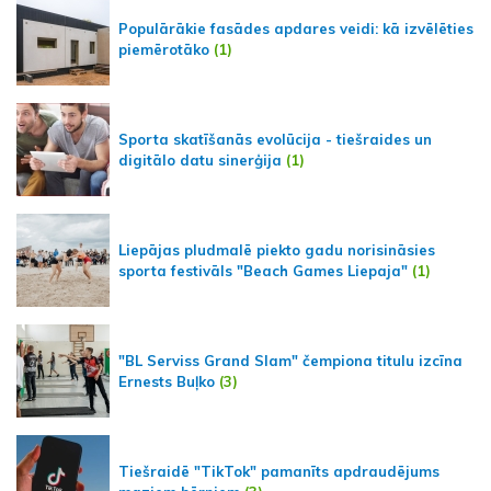
Populārākie fasādes apdares veidi: kā izvēlēties
piemērotāko
(1)
Sporta skatīšanās evolūcija - tiešraides un
digitālo datu sinerģija
(1)
Liepājas pludmalē piekto gadu norisināsies
sporta festivāls "Beach Games Liepaja"
(1)
"BL Serviss Grand Slam" čempiona titulu izcīna
Ernests Buļko
(3)
Tiešraidē "TikTok" pamanīts apdraudējums