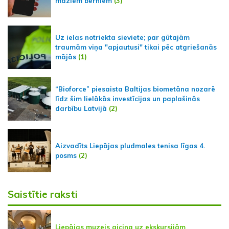
maziem bērniem
(3)
Uz ielas notriekta sieviete; par gūtajām
traumām viņa "apjautusi" tikai pēc atgriešanās
mājās
(1)
“Bioforce” piesaista Baltijas biometāna nozarē
līdz šim lielākās investīcijas un paplašinās
darbību Latvijā
(2)
Aizvadīts Liepājas pludmales tenisa līgas 4.
posms
(2)
Saistītie raksti
Liepājas muzejs aicina uz ekskursijām