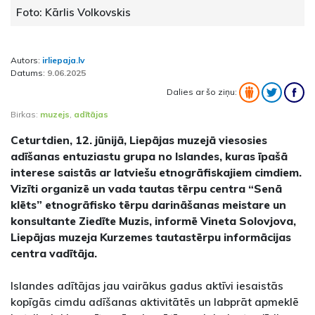
Foto: Kārlis Volkovskis
Autors:
irliepaja.lv
Datums:
9.06.2025
Dalies ar šo ziņu:
Birkas:
muzejs
,
adītājas
Ceturtdien, 12. jūnijā, Liepājas muzejā viesosies
adīšanas entuziastu grupa no Islandes, kuras īpašā
interese saistās ar latviešu etnogrāfiskajiem cimdiem.
Vizīti organizē un vada tautas tērpu centra “Senā
klēts” etnogrāfisko tērpu darināšanas meistare un
konsultante Ziedīte Muzis, informē Vineta Solovjova,
Liepājas muzeja Kurzemes tautastērpu informācijas
centra vadītāja.
Islandes adītājas jau vairākus gadus aktīvi iesaistās
kopīgās cimdu adīšanas aktivitātēs un labprāt apmeklē