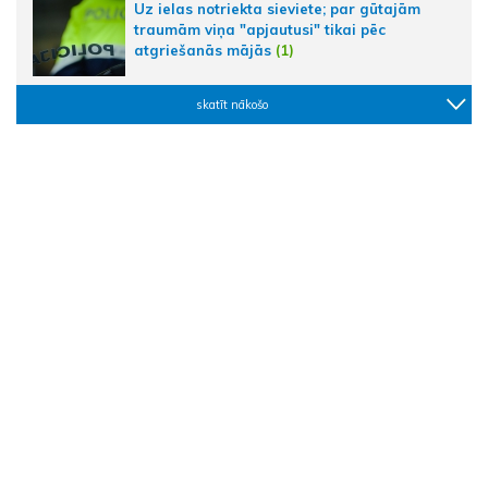
Uz ielas notriekta sieviete; par gūtajām
traumām viņa "apjautusi" tikai pēc
atgriešanās mājās
(1)
skatīt nākošo