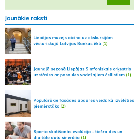
Jaunākie raksti
Liepājas muzejs aicina uz ekskursijām
vēsturiskajā Latvijas Bankas ēkā
(1)
Jaunajā sezonā Liepājas Simfoniskais orķestris
uzstāsies ar pasaules vadošajiem čellistiem
(1)
Populārākie fasādes apdares veidi: kā izvēlēties
piemērotāko
(2)
Sporta skatīšanās evolūcija - tiešraides un
digitālo datu sinerģija
(1)