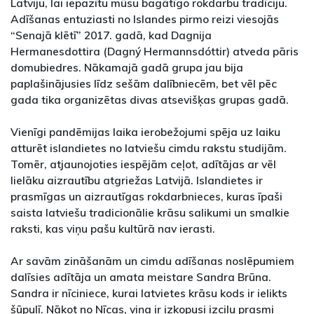
Latviju, lai iepazītu mūsu bagātīgo rokdarbu tradīciju.
Adīšanas entuziasti no Islandes pirmo reizi viesojās
“Senajā klētī” 2017. gadā, kad Dagnija
Hermanesdottira (Dagný Hermannsdóttir) atveda pāris
domubiedres. Nākamajā gadā grupa jau bija
paplašinājusies līdz sešām dalībniecēm, bet vēl pēc
gada tika organizētas divas atsevišķas grupas gadā.
Vienīgi pandēmijas laika ierobežojumi spēja uz laiku
atturēt islandietes no latviešu cimdu rakstu studijām.
Tomēr, atjaunojoties iespējām ceļot, adītājas ar vēl
lielāku aizrautību atgriežas Latvijā. Islandietes ir
prasmīgas un aizrautīgas rokdarbnieces, kuras īpaši
saista latviešu tradicionālie krāsu salikumi un smalkie
raksti, kas viņu pašu kultūrā nav ierasti.
Ar savām zināšanām un cimdu adīšanas noslēpumiem
dalīsies adītāja un amata meistare Sandra Brūna.
Sandra ir nīciniece, kurai latvietes krāsu kods ir ielikts
šūpulī. Nākot no Nīcas, viņa ir izkopusi izcilu prasmi