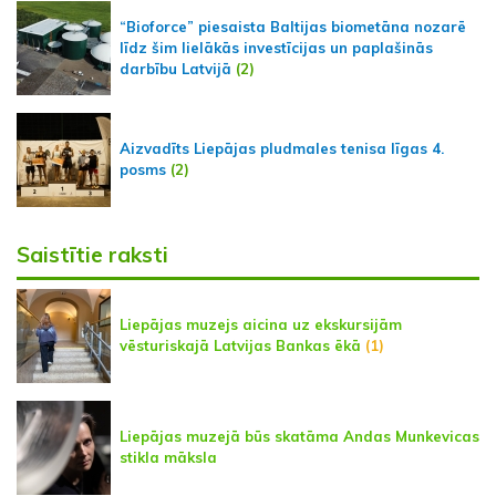
“Bioforce” piesaista Baltijas biometāna nozarē
līdz šim lielākās investīcijas un paplašinās
darbību Latvijā
(2)
Aizvadīts Liepājas pludmales tenisa līgas 4.
posms
(2)
Saistītie raksti
Liepājas muzejs aicina uz ekskursijām
vēsturiskajā Latvijas Bankas ēkā
(1)
Liepājas muzejā būs skatāma Andas Munkevicas
stikla māksla