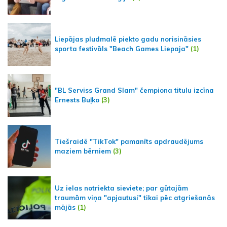
Liepājas pludmalē piekto gadu norisināsies
sporta festivāls "Beach Games Liepaja"
(1)
"BL Serviss Grand Slam" čempiona titulu izcīna
Ernests Buļko
(3)
Tiešraidē "TikTok" pamanīts apdraudējums
maziem bērniem
(3)
Uz ielas notriekta sieviete; par gūtajām
traumām viņa "apjautusi" tikai pēc atgriešanās
mājās
(1)