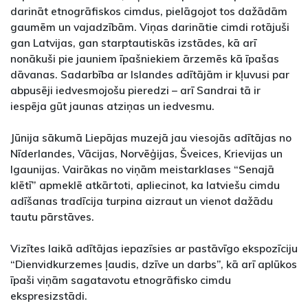
darināt etnogrāfiskos cimdus, pielāgojot tos dažādām
gaumēm un vajadzībām. Viņas darinātie cimdi rotājuši
gan Latvijas, gan starptautiskās izstādes, kā arī
nonākuši pie jauniem īpašniekiem ārzemēs kā īpašas
dāvanas. Sadarbība ar Islandes adītājām ir kļuvusi par
abpusēji iedvesmojošu pieredzi – arī Sandrai tā ir
iespēja gūt jaunas atziņas un iedvesmu.
Jūnija sākumā Liepājas muzejā jau viesojās adītājas no
Nīderlandes, Vācijas, Norvēģijas, Šveices, Krievijas un
Igaunijas. Vairākas no viņām meistarklases “Senajā
klētī” apmeklē atkārtoti, apliecinot, ka latviešu cimdu
adīšanas tradīcija turpina aizraut un vienot dažādu
tautu pārstāves.
Vizītes laikā adītājas iepazīsies ar pastāvīgo ekspozīciju
“Dienvidkurzemes ļaudis, dzīve un darbs”, kā arī aplūkos
īpaši viņām sagatavotu etnogrāfisko cimdu
ekspresizstādi.