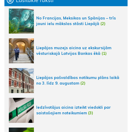
Lasītākie raksti
No Francijas, Meksikas un Spānijas – trīs
jauni ielu mākslas stāsti Liepājā
(2)
Liepājas muzejs aicina uz ekskursijām
vēsturiskajā Latvijas Bankas ēkā
(1)
Liepājas pašvaldības notikumu plāns laikā
no 3. līdz 9. augustam
(2)
Iedzīvotājus aicina izteikt viedokli par
saistošajiem noteikumiem
(3)