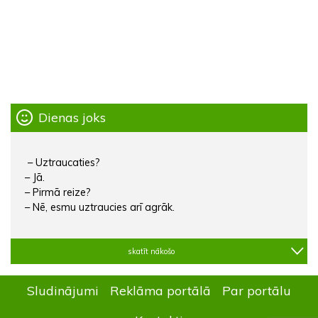
Dienas joks
– Uztraucaties?
– Jā.
– Pirmā reize?
– Nē, esmu uztraucies arī agrāk.
skatīt nākošo
Sludinājumi
Reklāma portālā
Par portālu