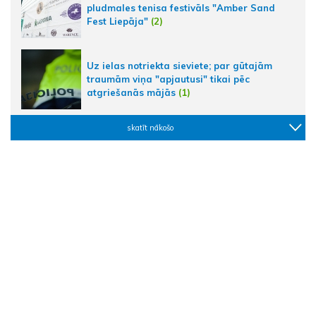
pludmales tenisa festivāls "Amber Sand
Fest Liepāja"
(2)
Uz ielas notriekta sieviete; par gūtajām
traumām viņa "apjautusi" tikai pēc
atgriešanās mājās
(1)
skatīt nākošo