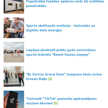
Populārākie fasādes apdares veidi: kā izvēlēties
piemērotāko
Sporta skatīšanās evolūcija - tiešraides un
digitālo datu sinerģija
Liepājas pludmalē piekto gadu norisināsies
sporta festivāls "Beach Games Liepaja"
"BL Serviss Grand Slam" čempiona titulu izcīna
Ernests Buļko
(2)
Tiešraidē "TikTok" pamanīts apdraudējums
maziem bērniem
(3)