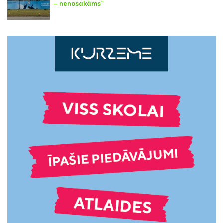
– nenosakāms”