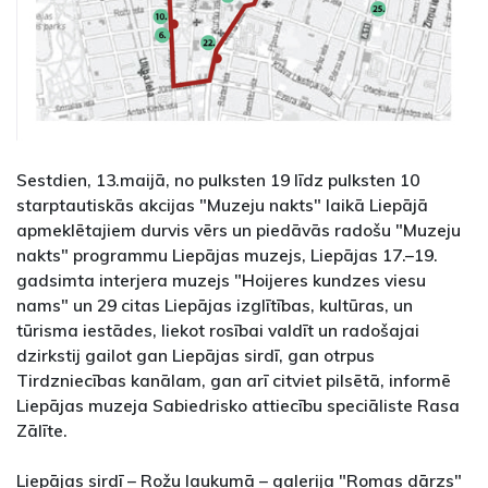
Sestdien, 13.maijā, no pulksten 19 līdz pulksten 10
starptautiskās akcijas "Muzeju nakts" laikā Liepājā
apmeklētajiem durvis vērs un piedāvās radošu "Muzeju
nakts" programmu Liepājas muzejs, Liepājas 17.–19.
gadsimta interjera muzejs "Hoijeres kundzes viesu
nams" un 29 citas Liepājas izglītības, kultūras, un
tūrisma iestādes, liekot rosībai valdīt un radošajai
dzirkstij gailot gan Liepājas sirdī, gan otrpus
Tirdzniecības kanālam, gan arī citviet pilsētā, informē
Liepājas muzeja Sabiedrisko attiecību speciāliste Rasa
Zālīte.
Liepājas sirdī – Rožu laukumā – galerija "Romas dārzs"