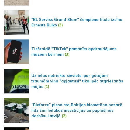
"BL Serviss Grand Slam" čempiona titulu izcīna
Ernests Buļko
(3)
Tiešraidē "TikTok" pamanīts apdraudējums
maziem bērniem
(3)
Uz ielas notriekta sieviete; par gūtajām
traumām viņa "apjautusi" tikai pēc atgriešanās
mājās
(1)
“Bioforce” piesaista Baltijas biometāna nozarē
līdz šim lielākās investīcijas un paplašinās
darbību Latvijā
(2)