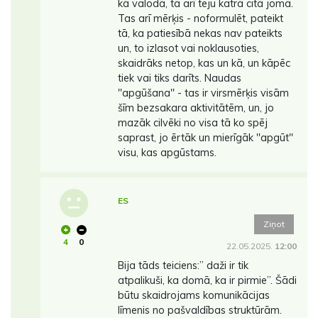
kā valodā, tā arī teju katrā citā jomā.
Tas arī mērķis - noformulēt, pateikt
tā, ka patiesībā nekas nav pateikts
un, to izlasot vai noklausoties,
skaidrāks netop, kas un kā, un kāpēc
tiek vai tiks darīts. Naudas
''apgūšana'' - tas ir virsmērķis visām
šīm bezsakara aktivitātēm, un, jo
mazāk cilvēki no visa tā ko spēj
saprast, jo ērtāk un mierīgāk ''apgūt''
visu, kas apgūstams.
ES
Ziņot
4
0
22.05.2025.
12:00
Bija tāds teiciens:” daži ir tik
atpalikuši, ka domā, ka ir pirmie”. Šādi
būtu skaidrojams komunikācijas
līmenis no pašvaldības struktūrām.