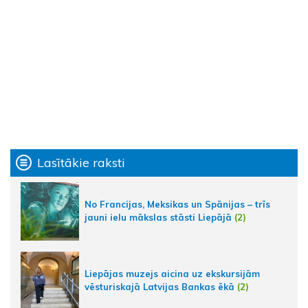
Lasītākie raksti
No Francijas, Meksikas un Spānijas – trīs
jauni ielu mākslas stāsti Liepājā
(2)
Liepājas muzejs aicina uz ekskursijām
vēsturiskajā Latvijas Bankas ēkā
(2)