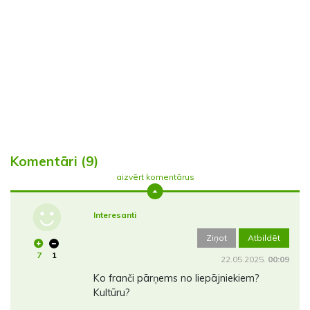
Komentāri (9)
aizvērt komentārus
Interesanti
Ziņot
Atbildēt
7
1
22.05.2025.
00:09
Ko franči pārņems no liepājniekiem?
Kultūru?