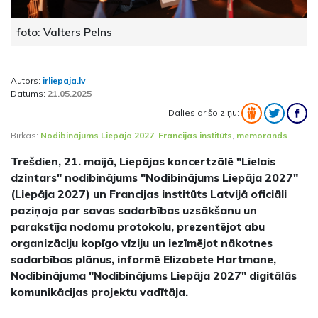
foto: Valters Pelns
Autors:
irliepaja.lv
Datums:
21.05.2025
Dalies ar šo ziņu:
Birkas:
Nodibinājums Liepāja 2027
,
Francijas institūts
,
memorands
Trešdien, 21. maijā, Liepājas koncertzālē "Lielais
dzintars" nodibinājums "Nodibinājums Liepāja 2027"
(Liepāja 2027) un Francijas institūts Latvijā oficiāli
paziņoja par savas sadarbības uzsākšanu un
parakstīja nodomu protokolu, prezentējot abu
organizāciju kopīgo vīziju un iezīmējot nākotnes
sadarbības plānus, informē Elizabete Hartmane,
Nodibinājuma "Nodibinājums Liepāja 2027" digitālās
komunikācijas projektu vadītāja.