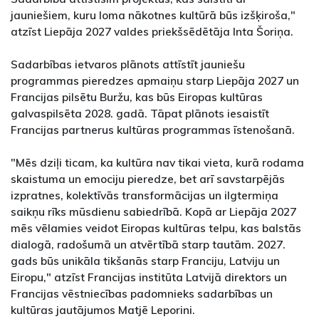
jauniešiem, kuru loma nākotnes kultūrā būs izšķiroša,"
atzīst Liepāja 2027 valdes priekšsēdētāja Inta Šoriņa.
Sadarbības ietvaros plānots attīstīt jauniešu
programmas pieredzes apmaiņu starp Liepāja 2027 un
Francijas pilsētu Buržu, kas būs Eiropas kultūras
galvaspilsēta 2028. gadā. Tāpat plānots iesaistīt
Francijas partnerus kultūras programmas īstenošanā.
"Mēs dziļi ticam, ka kultūra nav tikai vieta, kurā rodama
skaistuma un emociju pieredze, bet arī savstarpējās
izpratnes, kolektīvās transformācijas un ilgtermiņa
saikņu rīks mūsdienu sabiedrībā. Kopā ar Liepāja 2027
mēs vēlamies veidot Eiropas kultūras telpu, kas balstās
dialogā, radošumā un atvērtībā starp tautām. 2027.
gads būs unikāla tikšanās starp Franciju, Latviju un
Eiropu," atzīst Francijas institūta Latvijā direktors un
Francijas vēstniecības padomnieks sadarbības un
kultūras jautājumos Matjē Leporini.