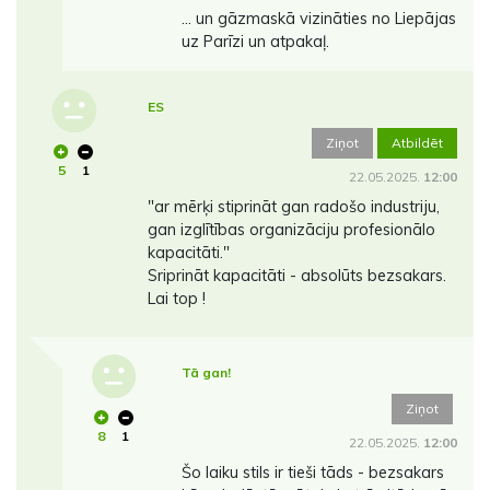
... un gāzmaskā vizināties no Liepājas
uz Parīzi un atpakaļ.
ES
Ziņot
Atbildēt
5
1
22.05.2025.
12:00
"ar mērķi stiprināt gan radošo industriju,
gan izglītības organizāciju profesionālo
kapacitāti."
Sriprināt kapacitāti - absolūts bezsakars.
Lai top !
Tā gan!
Ziņot
8
1
22.05.2025.
12:00
Šo laiku stils ir tieši tāds - bezsakars