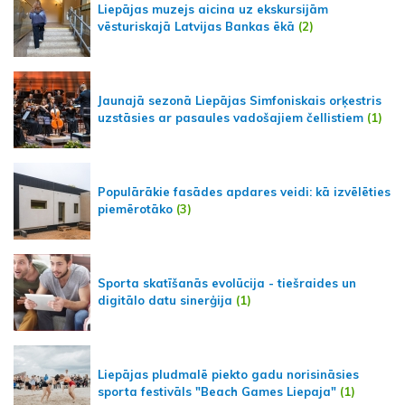
Liepājas muzejs aicina uz ekskursijām
vēsturiskajā Latvijas Bankas ēkā
(2)
Jaunajā sezonā Liepājas Simfoniskais orķestris
uzstāsies ar pasaules vadošajiem čellistiem
(1)
Populārākie fasādes apdares veidi: kā izvēlēties
piemērotāko
(3)
Sporta skatīšanās evolūcija - tiešraides un
digitālo datu sinerģija
(1)
Liepājas pludmalē piekto gadu norisināsies
sporta festivāls "Beach Games Liepaja"
(1)