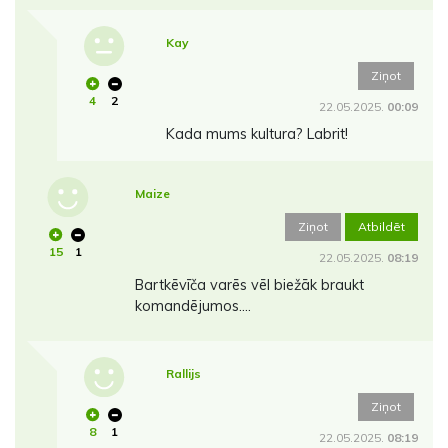
Kay
Ziņot
4
2
22.05.2025.
00:09
Kada mums kultura? Labrit!
Maize
Ziņot
Atbildēt
15
1
22.05.2025.
08:19
Bartkēvīča varēs vēl biežāk braukt
komandējumos….
Rallijs
Ziņot
8
1
22.05.2025.
08:19