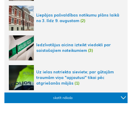
Liepājas pašvaldības notikumu plāns laikā
no 3. līdz 9. augustam
(2)
Iedzīvotājus aicina izteikt viedokli par
saistošajiem noteikumiem
(3)
Uz ielas notriekta sieviete; par gūtajām
traumām viņa "apjautusi" tikai pēc
atgriešanās mājās
(1)
skatīt nākošo