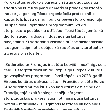
Parakstītais protokols paredz ciešu un daudzpusīgu
sadarbību kultūras jomā ar mērķi stiprināt gan radošo
industriju, gan izglītības organizāciju profesionālo
kapacitāti. Īpaša uzmanība tiks pievērsta profesionāļu
un speciālistu apmaiņas programmām, kā arī
starpnozaru pasākumu attīstībai, īpaši tādās jomās kā
digitalizācija, radošās industrijas un kultūras
pieejamība. Šī sadarbība veicinās arī sociālekonomisko
izaugsmi, stiprinot Liepājas kā radošas un starptautiski
atvērtas pilsētas tēlu.
"Sadarbība ar Francijas institūtu Latvijā ir nozīmīgs solis
ceļā uz starptautisku un daudzpusīgu Eiropas kultūras
galvaspilsētas programmu, īpaši tāpēc, ka 2028. gadā
Eiropas kultūras galvaspilsēta ir Francijas pilsēta Burža.
Šī sadarbība mums ļaus kopumā attīstīt attiecības ar
Franciju, tajā skaitā sniegs iespēju pārņemt
starptautiskās prakses, stiprinot mūsu pašu kultūras
nozari – māksliniekus, izglītības iestādes un kopienas.
Sadarbībā attīstīsim projektus, kas saistīti ar