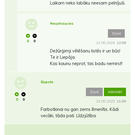
Laikam neko labāku neesam pelnījuši.
Neuztraucies
Ziņot
6
0
22.05.2025.
12:00
Dežūrģimji vēlēšanu listēs ir un būs!
Te ir Liepāja.
Kas kaunu neprot, tas badu nemirst!
šļupste
Ziņot
Atbildēt
0
0
23.05.2025.
11:00
Farbotkinai nu gan zems līmenītis. Kādi
vecāki, tāda pati. Līdzjūtība.