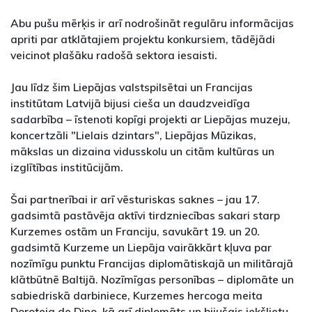
Abu pušu mērķis ir arī nodrošināt regulāru informācijas
apriti par atklātajiem projektu konkursiem, tādējādi
veicinot plašāku radošā sektora iesaisti.
Jau līdz šim Liepājas valstspilsētai un Francijas
institūtam Latvijā bijusi cieša un daudzveidīga
sadarbība – īstenoti kopīgi projekti ar Liepājas muzeju,
koncertzāli "Lielais dzintars", Liepājas Mūzikas,
mākslas un dizaina vidusskolu un citām kultūras un
izglītības institūcijām.
Šai partnerībai ir arī vēsturiskas saknes – jau 17.
gadsimtā pastāvēja aktīvi tirdzniecības sakari starp
Kurzemes ostām un Franciju, savukārt 19. un 20.
gadsimtā Kurzeme un Liepāja vairākkārt kļuva par
nozīmīgu punktu Francijas diplomātiskajā un militārajā
klātbūtnē Baltijā. Nozīmīgas personības – diplomāte un
sabiedriskā darbiniece, Kurzemes hercoga meita
Doroteja de Dino, kā arī diplomāts un bijušais iekšlietu