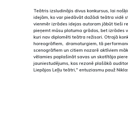
Teātris izsludinājis divus konkursus, lai nošķ
idejām, ko var piedāvāt dažādi teātra vidē s
vienmēr izrādes idejas autoram jābūt tieši re
pieņemt mūsu platuma grādos, bet izrādes var 
kuri nav diplomēti teātra režisori. Otrajā ko
horeogrāfiem, dramaturgiem, tā performanč
scenogrāfiem un citiem nozarē aktīviem māks
vēlamies paplašināt savas un skatītāja piere
jauniestudējums, kas rezonē plašākā auditori
Liepājas Leļļu teātri," entuziasmu pauž Nikla