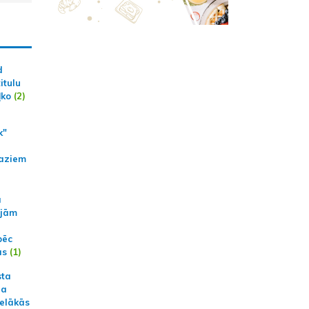
d
itulu
ļko
(2)
k"
aziem
a
ajām
pēc
ās
(1)
sta
na
ielākās