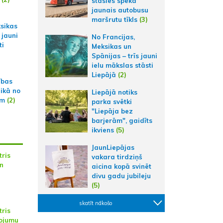
stāsies spēkā
jaunais autobusu
maršrutu tīkls
(3)
ksikas
 jauni
No Francijas,
ti
Meksikas un
Spānijas – trīs jauni
ielu mākslas stāsti
Liepājā
(2)
ības
aikā no
Liepājā notiks
am
(2)
parka svētki
"Liepāja bez
barjerām", gaidīts
ikviens
(5)
JaunLiepājas
tris
vakara tirdziņš
n
aicina kopā svinēt
divu gadu jubileju
(5)
skatīt nākošo
tris
vojumu