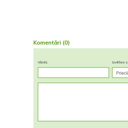
Komentāri (0)
Vārds:
Izvēlies s