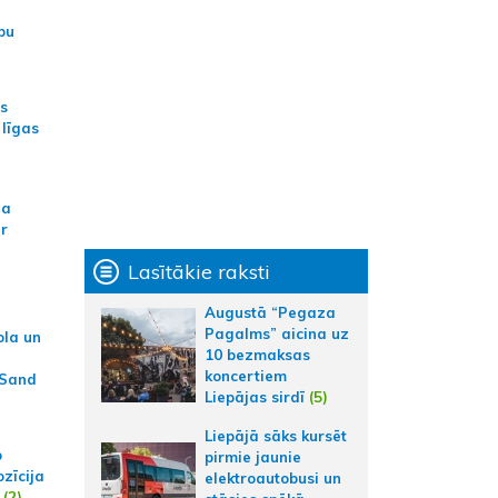
bu
as
 līgas
na
ar
Lasītākie raksti
Augustā “Pegaza
Pagalms” aicina uz
ola un
10 bezmaksas
koncertiem
 Sand
Liepājas sirdī
(5)
Liepājā sāks kursēt
p
pirmie jaunie
zīcija
elektroautobusi un
(2)