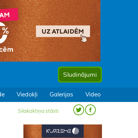
Sludinājumi
de
Viedokļi
Galerijas
Video
a
Silakaktiņa stāsti