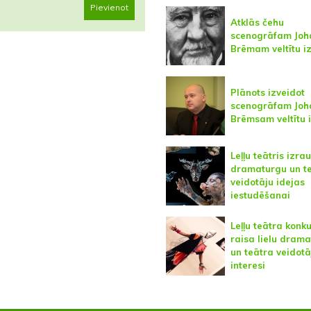
Pievienot
Atklās čehu
scenogrāfam Jo
Brēmam veltītu i
Plānots izveidot
scenogrāfam Jo
Brēmsam veltītu 
Leļļu teātris izra
dramaturgu un t
veidotāju idejas
iestudēšanai
Leļļu teātra konk
raisa lielu dram
un teātra veidotā
interesi