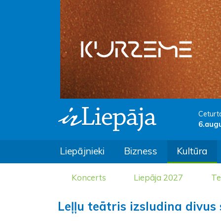
Ceturt
6.aug
Liepājnieki
Bizness
Kultūra
Koncerts
Liepāja 2027
Te
Leļļu teātris izsludina divu