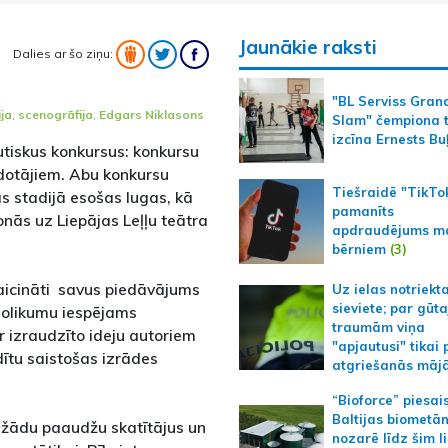
Jaunākie raksti
Dalies ar šo ziņu:
"BL Serviss Gran
ja
,
scenogrāfija
,
Edgars Niklasons
Slam" čempiona t
izcīna Ernests Bu
autiskus konkursus: konkursu
dotājiem. Abu konkursu
Tiešraidē "TikTo
as stadijā esošas lugas, kā
pamanīts
onās uz Liepājas Leļļu teātra
apdraudējums m
bērniem
(3)
 aicināti savus piedāvājums
Uz ielas notriekt
sieviete; par gūt
 nolikumu iespējams
traumām viņa
Ar izraudzīto ideju autoriem
"apjautusi" tikai 
dītu saistošas izrādes
atgriešanās māj
“Bioforce” piesai
Baltijas biometā
ažādu paaudžu skatītājus un
nozarē līdz šim l