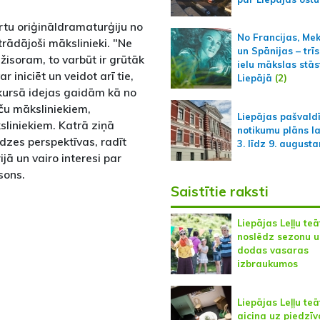
irtu oriģināldramaturģiju no
No Francijas, Me
trādājoši mākslinieki. "Ne
un Spānijas – trīs
žisoram, to varbūt ir grūtāk
ielu mākslas stās
iniciēt un veidot arī tie,
Liepājā
(2)
nkursā idejas gaidām kā no
u māksliniekiem,
Liepājas pašvald
liniekiem. Katrā ziņā
notikumu plāns l
dzes perspektīvas, radīt
3. līdz 9. august
jā un vairo interesi par
sons.
Saistītie raksti
Liepājas Leļļu teā
noslēdz sezonu u
dodas vasaras
izbraukumos
Liepājas Leļļu teā
aicina uz piedzī