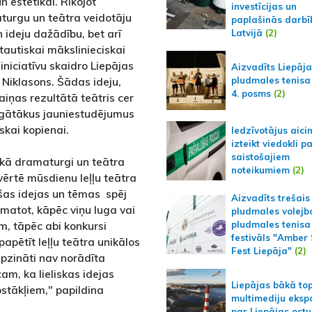
n estētikai. Rīkojot
investīcijas un
turgu un teātra veidotāju
paplašinās darbī
n ideju dažādību, bet arī
Latvijā
(2)
ptautiskai mākslinieciskai
iniciatīvu skaidro Liepājas
Aizvadīts Liepāj
 Niklasons. Šādas ideju,
pludmales tenisa
4. posms
(2)
ņas rezultātā teātris cer
bagātākus jauniestudējumus
skai kopienai.
Iedzīvotājus aici
izteikt viedokli p
saistošajiem
, kā dramaturgi un teātra
noteikumiem
(2)
ovērtē mūsdienu leļļu teātra
ošas idejas un tēmas spēj
Aizvadīts trešais
matot, kāpēc viņu luga vai
pludmales volejb
im, tāpēc abi konkursi
pludmales tenisa
festivāls "Amber
apētīt leļļu teātra unikālos
Fest Liepāja"
(2)
apzināti nav norādīta
am, ka lieliskas idejas
Liepājas bākā to
stākļiem," papildina
multimediju ekspo
par Liepājas ostu