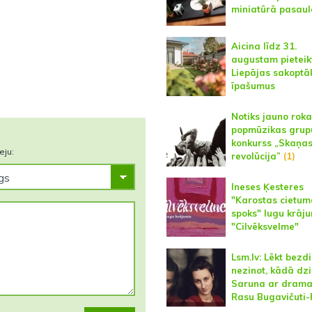
miniatūrā pasaul
Aicina līdz 31.
augustam pieteik
Liepājas sakoptā
īpašumus
Notiks jauno roka
popmūzikas grup
konkurss „Skaņa
eju:
revolūcija”
(1)
Ineses Ķesteres
"Karostas cietum
spoks" lugu krāj
"Cilvēksvelme"
Lsm.lv: Lēkt bezdi
nezinot, kādā dzi
Saruna ar drama
Rasu Bugavičuti-