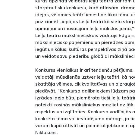
kuras apzināti veidotas leļļu teātra žanram u
starptautisku konkursu, kurā atlasām drama
idejas, vēlamies teātrī ienest ne tikai tēmu u
pozicionēt Liepājas Leļļu teātri kā vietu star
apmaiņai un inovācijām leļļu mākslas jomā," 
Leļļu teātra mākslinieciskais vadītājs Edgars
māksliniecisko paņēmienu un pieredzes apmai
iegūt unikālus, kultūras perspektīvas ziņā 
un veidot savu piederību globālai mākslinieci
Konkurss vienlaikus ir arī tendenču pētījums
veidotāji mūsdienās uztver leļļu teātri, kā n
skatītāja vēlmes, cik kvalitatīvas un aizrauj
piedāvāt. "Konkursa dalībniekiem lūdzam pa
izrādes ideja būtu piemērota tieši leļļu teātr
noteikti rosinās māksliniekus mazliet dziļāk p
aspektus un izglītoties. Konkursa vadlīnijās 
konkrēta tēma vai iestudējuma mērogs, jo tic
varam kopā attīstīt un piemērot jebkuriem ap
Niklasons.