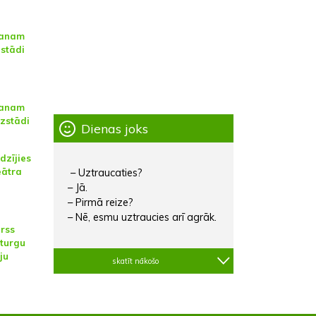
hanam
zstādi
hanam
izstādi
Dienas joks
udzījies
eātra
– Uztraucaties?
– Jā.
– Pirmā reize?
– Nē, esmu uztraucies arī agrāk.
urss
aturgu
ju
skatīt nākošo