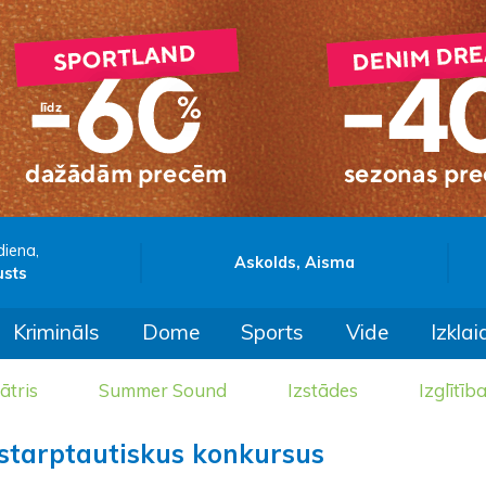
diena,
Askolds, Aisma
usts
Krimināls
Dome
Sports
Vide
Izklai
ātris
Summer Sound
Izstādes
Izglītīb
s starptautiskus konkursus