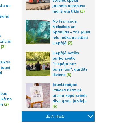
stāsies spēkā
ola un
jaunais autobusu
maršrutu tīkls
(3)
 Sand
No Francijas,
Meksikas un
Spānijas – trīs jauni
p
ielu mākslas stāsti
zīcija
Liepājā
(2)
(2)
Liepājā notiks
parka svētki
ksikas
"Liepāja bez
 jauni
barjerām", gaidīts
ti
ikviens
(5)
JaunLiepājas
vakara tirdziņš
ības
aicina kopā svinēt
aikā no
divu gadu jubileju
am
(2)
(5)
skatīt nākošo