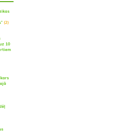
zikas
s”
(2)
a
uz 10
rtiem
kars
lajā
dēļ
us