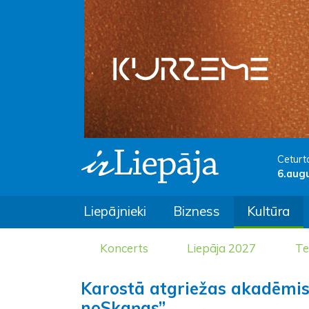
Ceturt
6.aug
Liepājnieki
Bizness
Kultūra
Koncerts
Liepāja 2027
Te
Karostā atgriežas akadēmis
noSkaņas”