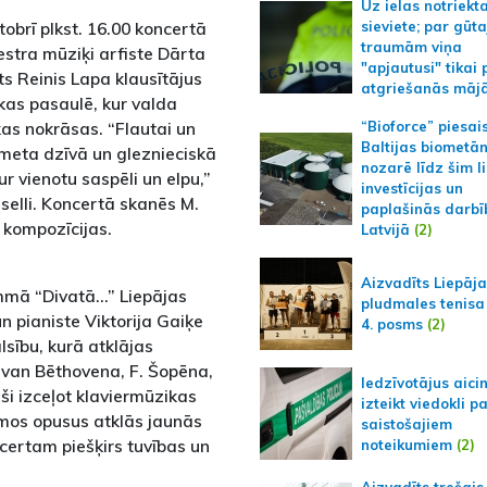
Uz ielas notriekt
tobrī plkst. 16.00 koncertā
sieviete; par gūt
traumām viņa
ķestra mūziķi arfiste Dārta
"apjautusi" tikai 
sts Reinis Lapa klausītājus
atgriešanās māj
kas pasaulē, kur valda
as nokrāsas. “Flautai un
“Bioforce” piesai
Baltijas biometā
kmeta dzīvā un gleznieciskā
nozarē līdz šim l
r vienotu saspēli un elpu,”
investīcijas un
elli. Koncertā skanēs M.
paplašinās darbī
 kompozīcijas.
Latvijā
(2)
Aizvadīts Liepāj
ammā “Divatā…” Liepājas
pludmales tenisa
un pianiste Viktorija Gaiķe
4. posms
(2)
sību, kurā atklājas
van Bēthovena, F. Šopēna,
Iedzīvotājus aici
ši izceļot klaviermūzikas
izteikt viedokli p
amos opusus atklās jaunās
saistošajiem
certam piešķirs tuvības un
noteikumiem
(2)