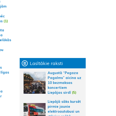
a
ajām
pēc
ās
(1)
sta
na
ielākās
bu
Lasītākie raksti
as
 līgas
Augustā “Pegaza
Pagalms” aicina uz
10 bezmaksas
koncertiem
na
Liepājas sirdī
(5)
ar
Liepājā sāks kursēt
pirmie jaunie
elektroautobusi un