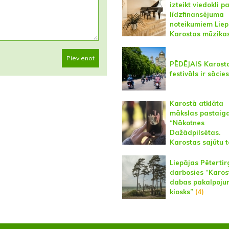
izteikt viedokli p
līdzfinansējuma
noteikumiem Liep
Karostas mūzikas
Pievienot
PĒDĒJAIS Karost
festivāls ir sācies
Karostā atklāta
mākslas pastaig
“Nākotnes
Dažādpilsētas.
Karostas sajūtu 
Liepājas Pētertir
darbosies “Karos
dabas pakalpoju
kiosks”
(4)