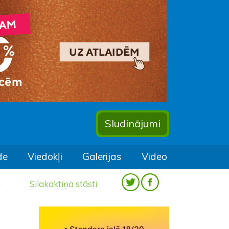
Sludinājumi
de
Viedokļi
Galerijas
Video
a
Silakaktiņa stāsti