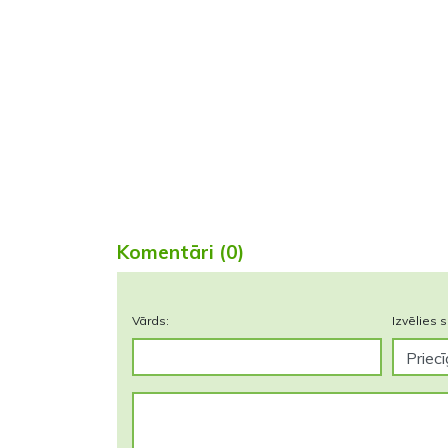
Komentāri (0)
Vārds:
Izvēlies s