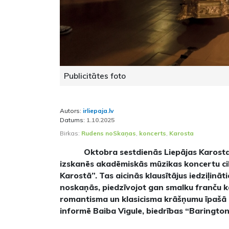
Publicitātes foto
Autors:
irliepaja.lv
Datums:
1.10.2025
Birkas:
Rudens noSkaņas
,
koncerts
,
Karosta
Oktobra sestdienās Liepājas Karosta
izskanēs akadēmiskās mūzikas koncertu c
Karostā”. Tas aicinās klausītājus iedziļinā
noskaņās, piedzīvojot gan smalku franču k
romantisma un klasicisma krāšņumu īpašā 
informē Baiba Vigule, biedrības “Barington