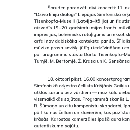
Šoruden paredzēti divi koncerti: 11. ok
“Dzīvo līniju dialogi” Liepājas Simfoniskā or
Tisenkopfa-Muselli (Latvija–Itālija) un flauti
aizvedīs 19.–20. gadsimtu mijas franču mūzi
impresijas, bohēmisks rotaļīgums un eksotisk
arfai nav dabiskāka konteksta par šo. Šī lai
mūzika prasa sevišķi jūtīgu iedzīvināšanu cau
par programmu stāsta Dārta Tisenkopfa-Mus
Turnjē, M. Bertomjē, Ž. Krasa un K. Sensānsa
18. oktobrī plkst. 16.00 koncertprogr
Simfoniskā orķestra čellists Krišjānis Gaiķis 
atklās sarunu bez vārdiem — muzikālu divbal
vissmalkākās sajūtas. Programmā skanēs L. 
R. Šūmaņa un citu komponistu skaņdarbi, īpa
pārlikumus čellam un klavierēm, kas pazīst
krāsās. Karostas kamerzāles īpašā aura kon
autentiskuma sajūtu.