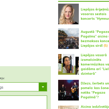
Liepājas ērģeļmū
vasaras sestais
koncerts “Hymnu
Augustā “Pegaz
Pagalms” aicina 
bezmaksas konce
Liepājas sirdī
(5)
Liepājas vasarā
izsmalcināts
kamermūzikas va
gaidāms arī “Lie
dzintarā”
eju:
Džezs, šerbets un
pomelo: kas šone
notiks “Pegaza
Pagalmā”?
Aicina iedzīvotāj