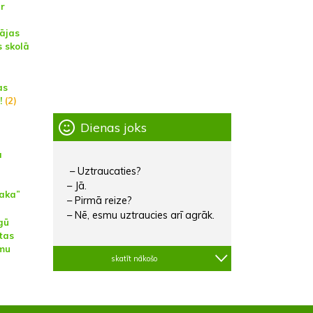
ar
ājas
 skolā
as
!
(2)
Dienas joks
a
– Uztraucaties?
– Jā.
taka”
– Pirmā reize?
– Nē, esmu uztraucies arī agrāk.
gū
tas
mu
skatīt nākošo