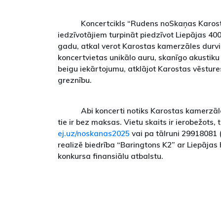
Koncertcikls “Rudens noSkaņas Karost
iedzīvotājiem turpināt piedzīvot Liepājas 400
gadu, atkal verot Karostas kamerzāles durvi
koncertvietas unikālo auru, skanīgo akustiku
beigu iekārtojumu, atklājot Karostas vēsture
greznību.
Abi koncerti notiks Karostas kamerzālē
tie ir bez maksas. Vietu skaits ir ierobežots, 
ej.uz/noskanas2025
vai pa tālruni 29918081 (
realizē biedrība “Baringtons K2” ar Liepājas
konkursa finansiālu atbalstu.