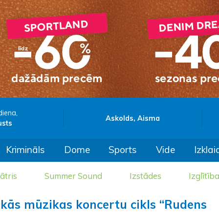
diena,
Askolds, Aisma
usts
Krimināls
Dome
Sports
Vide
Izklai
ātris
Summer Sound
Izstādes
Izglītīb
kās mūzikas koncertu cikls “Rudens