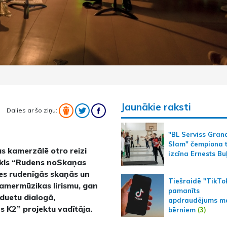
Jaunākie raksti
Dalies ar šo ziņu:
"BL Serviss Gran
Slam" čempiona t
s kamerzālē otro reizi
izcīna Ernests Bu
ikls “Rudens noSkaņas
ties rudenīgās skaņās un
Tiešraidē "TikTo
amermūzikas lirismu, gan
pamanīts
duetu dialogā,
apdraudējums m
s K2” projektu vadītāja.
bērniem
(3)