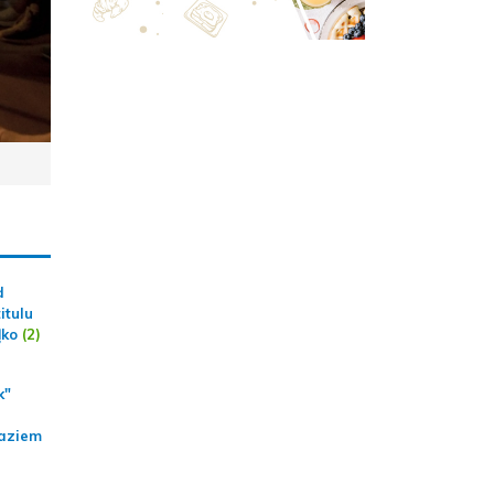
d
itulu
ļko
(2)
k"
aziem