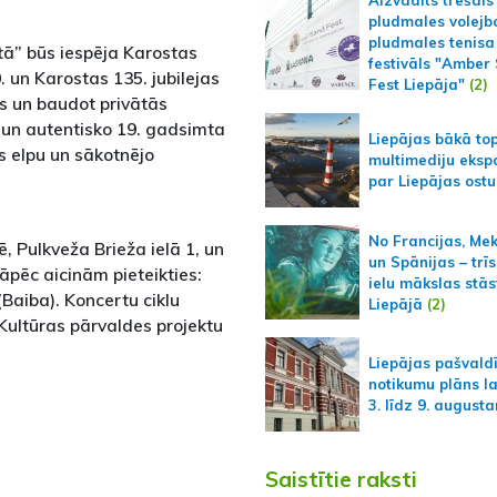
Aizvadīts trešais
pludmales volejb
pludmales tenisa
ā” būs iespēja Karostas
festivāls "Amber
. un Karostas 135. jubilejas
Fest Liepāja"
(2)
s un baudot privātās
 un autentisko 19. gadsimta
Liepājas bākā to
s elpu un sākotnējo
multimediju ekspo
par Liepājas ostu
No Francijas, Me
, Pulkveža Brieža ielā 1, un
un Spānijas – trīs
tāpēc aicinām pieteikties:
ielu mākslas stās
Baiba). Koncertu ciklu
Liepājā
(2)
 Kultūras pārvaldes projektu
Liepājas pašvald
notikumu plāns l
3. līdz 9. august
Saistītie raksti