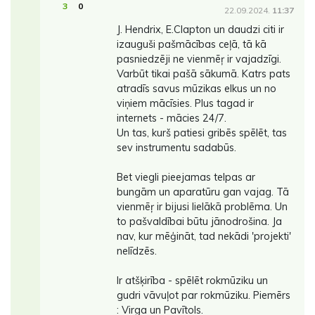
3
0
22.09.2024.
11:37
J. Hendrix, E.Clapton un daudzi citi ir
izauguši pašmācības ceļā, tā kā
pasniedzēji ne vienmēŗ ir vajadzīgi.
Varbūt tikai pašā sākumā. Katrs pats
atradīs savus mūzikas elkus un no
viņiem mācīsies. Plus tagad ir
internets - mācies 24/7.
Un tas, kurš patiesi gribēs spēlēt, tas
sev instrumentu sadabūs.
Bet viegli pieejamas telpas ar
bungām un aparatūru gan vajag. Tā
vienmēŗ ir bijusi lielākā problēma. Un
to pašvaldībai būtu jānodrošina. Ja
nav, kur mēģināt, tad nekādi 'projekti'
nelīdzēs.
Ir atšķirība - spēlēt rokmūziku un
gudri vāvuļot par rokmūziku. Piemērs
: Virga un Pavītols.