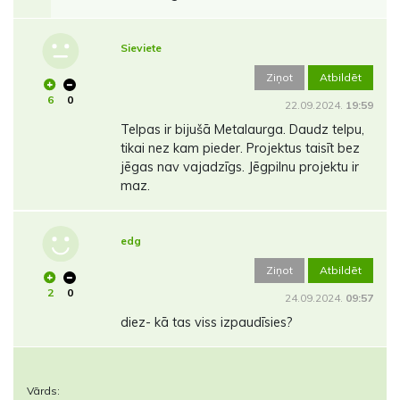
Sieviete
Ziņot
Atbildēt
6
0
22.09.2024.
19:59
Telpas ir bijušā Metalaurga. Daudz telpu,
tikai nez kam pieder. Projektus taisīt bez
jēgas nav vajadzīgs. Jēgpilnu projektu ir
maz.
edg
Ziņot
Atbildēt
2
0
24.09.2024.
09:57
diez- kā tas viss izpaudīsies?
Vārds: