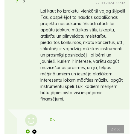
7
0
22.09.2024.
11:37
Lai kaut ko izrakstu, vienkārši vajag šķipeli!
Tas, apspēlējot to naudas sadalīšanas
projekta nosaukumu. Visādi citādi, lai
apgūtu jebkuru mūzikas stilu, izkoptu,
attīstītu un pilnveidotu meistarību,
piedalītos konkursos, rīkotu koncertus, utt.,
sākotnēji ir vajadzīgi mūzikas instrumenti
un prasmīgi pasniedzēji, lai bērni un
jaunieši, kuriem ir interese, varētu apgūt
muzicēšanas prasmes, un jā, telpas
mēģinājumiem un iespēja plašākam
interesentu lokam mācīties mūziku, apgūt
instrumentu spēli. Lūk, kādiem mērķiem
būtu jāpiesaista visi iespējamie
finansējumi.
Dio
Ziņot