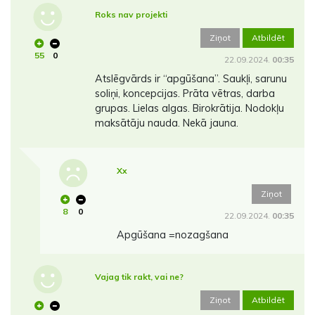
Roks nav projekti
Ziņot
Atbildēt
55
0
22.09.2024.
00:35
Atslēgvārds ir “apgūšana”. Saukļi, sarunu
soliņi, koncepcijas. Prāta vētras, darba
grupas. Lielas algas. Birokrātija. Nodokļu
maksātāju nauda. Nekā jauna.
Xx
Ziņot
8
0
22.09.2024.
00:35
Apgūšana =nozagšana
Vajag tik rakt, vai ne?
Ziņot
Atbildēt