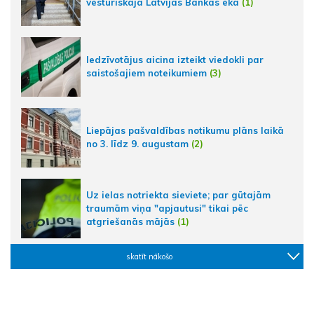
vēsturiskajā Latvijas Bankas ēkā
(1)
Iedzīvotājus aicina izteikt viedokli par
saistošajiem noteikumiem
(3)
Liepājas pašvaldības notikumu plāns laikā
no 3. līdz 9. augustam
(2)
Uz ielas notriekta sieviete; par gūtajām
traumām viņa "apjautusi" tikai pēc
atgriešanās mājās
(1)
skatīt nākošo