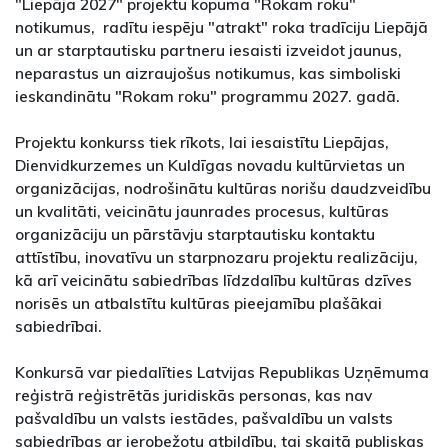
"Liepāja 2027" projektu kopuma "Rokam roku"
notikumus, radītu iespēju "atrakt" roka tradīciju Liepājā
un ar starptautisku partneru iesaisti izveidot jaunus,
neparastus un aizraujošus notikumus, kas simboliski
ieskandinātu "Rokam roku" programmu 2027. gadā.
Projektu konkurss tiek rīkots, lai iesaistītu Liepājas,
Dienvidkurzemes un Kuldīgas novadu kultūrvietas un
organizācijas, nodrošinātu kultūras norišu daudzveidību
un kvalitāti, veicinātu jaunrades procesus, kultūras
organizāciju un pārstāvju starptautisku kontaktu
attīstību, inovatīvu un starpnozaru projektu realizāciju,
kā arī veicinātu sabiedrības līdzdalību kultūras dzīves
norisēs un atbalstītu kultūras pieejamību plašākai
sabiedrībai.
Konkursā var piedalīties Latvijas Republikas Uzņēmuma
reģistrā reģistrētās juridiskās personas, kas nav
pašvaldību un valsts iestādes, pašvaldību un valsts
sabiedrības ar ierobežotu atbildību, tai skaitā publiskas