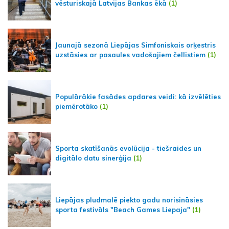
vēsturiskajā Latvijas Bankas ēkā
(1)
Jaunajā sezonā Liepājas Simfoniskais orķestris
uzstāsies ar pasaules vadošajiem čellistiem
(1)
Populārākie fasādes apdares veidi: kā izvēlēties
piemērotāko
(1)
Sporta skatīšanās evolūcija - tiešraides un
digitālo datu sinerģija
(1)
Liepājas pludmalē piekto gadu norisināsies
sporta festivāls "Beach Games Liepaja"
(1)