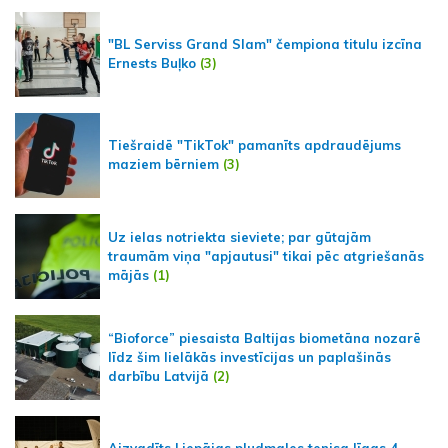
"BL Serviss Grand Slam" čempiona titulu izcīna
Ernests Buļko
(3)
Tiešraidē "TikTok" pamanīts apdraudējums
maziem bērniem
(3)
Uz ielas notriekta sieviete; par gūtajām
traumām viņa "apjautusi" tikai pēc atgriešanās
mājās
(1)
“Bioforce” piesaista Baltijas biometāna nozarē
līdz šim lielākās investīcijas un paplašinās
darbību Latvijā
(2)