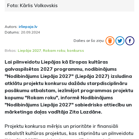
Foto: Kārlis Volkovskis
Autors:
irliepaja.lv
Datums:
20.09.2024
Dalies ar šo ziņu:
Birkas:
Liepāja 2027
,
Rokam roku
,
konkurss
Lai pilnveidotu Liepājas kā Eiropas kultūras
galvaspilsētas 2027 programmu, nodibinājums
"Nodibinājums Liepāja 2027" (Liepāja 2027) izsludina
atklātu projektu konkursu dažādu starpdisciplināru
pasākumu atbalstam, iezīmējot programmas projektu
kopumu "Rokam roku", informē Nodibinājums
"Nodibinājums Liepāja 2027" sabiedrisko attiecību un
mārketinga daļas vadītāja Zita Lazdāne.
Projektu konkursa mērķis un prioritāte ir finansiāli
atbalstīt kultūras projektus, kas stiprinātu un pilnveidotu