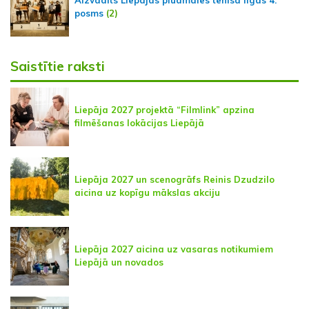
Aizvadīts Liepājas pludmales tenisa līgas 4.
posms
(2)
Saistītie raksti
Liepāja 2027 projektā “Filmlink” apzina
filmēšanas lokācijas Liepājā
Liepāja 2027 un scenogrāfs Reinis Dzudzilo
aicina uz kopīgu mākslas akciju
Liepāja 2027 aicina uz vasaras notikumiem
Liepājā un novados