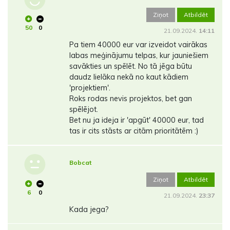
Ziņot
Atbildēt
50
0
21.09.2024.
14:11
Pa tiem 40000 eur var izveidot vairākas
labas meģinājumu telpas, kur jauniešiem
savākties un spēlēt. No tā jēga būtu
daudz lielāka nekā no kaut kādiem
'projektiem'.
Roks rodas nevis projektos, bet gan
spēlējot.
Bet nu ja ideja ir 'apgūt' 40000 eur, tad
tas ir cits stāsts ar citām prioritātēm :)
Bobcat
Ziņot
Atbildēt
6
0
21.09.2024.
23:37
Kada jega?