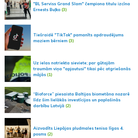
"BL Serviss Grand Slam" čempiona titulu izcīna
Ernests Buļko
(3)
Tiešraidē "TikTok" pamanīts apdraudējums
maziem bērniem
(3)
Uz ielas notriekta sieviete; par gūtajām
traumām viņa "apjautusi" tikai pēc atgriešanās
mājās
(1)
“Bioforce” piesaista Baltijas biometāna nozarē
līdz šim lielākās investīcijas un paplašinās
darbību Latvijā
(2)
Aizvadīts Liepājas pludmales tenisa līgas 4.
posms
(2)