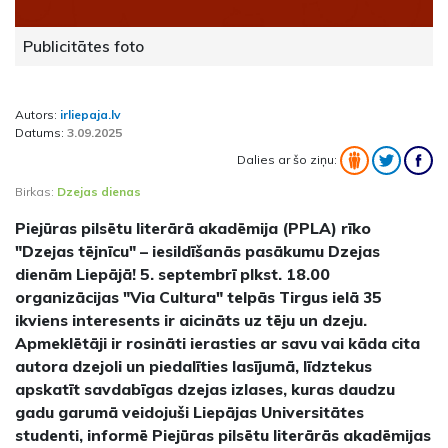
Publicitātes foto
Autors:
irliepaja.lv
Datums:
3.09.2025
Dalies ar šo ziņu:
Birkas:
Dzejas dienas
Piejūras pilsētu literārā akadēmija (PPLA) rīko
"Dzejas tējnīcu" – iesildīšanās pasākumu Dzejas
dienām Liepājā! 5. septembrī plkst. 18.00
organizācijas "Via Cultura" telpās Tirgus ielā 35
ikviens interesents ir aicināts uz tēju un dzeju.
Apmeklētāji ir rosināti ierasties ar savu vai kāda cita
autora dzejoli un piedalīties lasījumā, līdztekus
apskatīt savdabīgas dzejas izlases, kuras daudzu
gadu garumā veidojuši Liepājas Universitātes
studenti, informē Piejūras pilsētu literārās akadēmijas