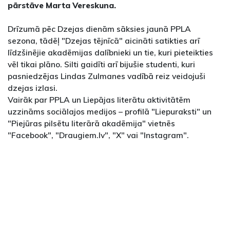
pārstāve Marta Vereskuna.
Drīzumā pēc Dzejas dienām sāksies jaunā PPLA
sezona, tādēļ "Dzejas tējnīcā" aicināti satikties arī
līdzšinējie akadēmijas dalībnieki un tie, kuri pieteikties
vēl tikai plāno. Silti gaidīti arī bijušie studenti, kuri
pasniedzējas Lindas Zulmanes vadībā reiz veidojuši
dzejas izlasi.
Vairāk par PPLA un Liepājas literātu aktivitātēm
uzzināms sociālajos medijos – profilā "Liepuraksti" un
"Piejūras pilsētu literārā akadēmija" vietnēs
"Facebook", "Draugiem.lv", "X" vai "Instagram".