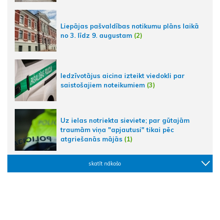
Liepājas pašvaldības notikumu plāns laikā
no 3. līdz 9. augustam
(2)
Iedzīvotājus aicina izteikt viedokli par
saistošajiem noteikumiem
(3)
Uz ielas notriekta sieviete; par gūtajām
traumām viņa "apjautusi" tikai pēc
atgriešanās mājās
(1)
skatīt nākošo