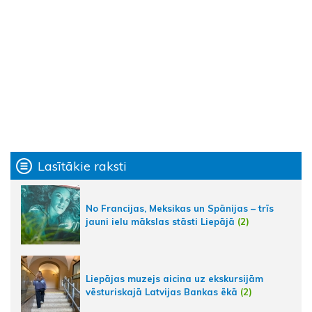
Lasītākie raksti
No Francijas, Meksikas un Spānijas – trīs
jauni ielu mākslas stāsti Liepājā
(2)
Liepājas muzejs aicina uz ekskursijām
vēsturiskajā Latvijas Bankas ēkā
(2)