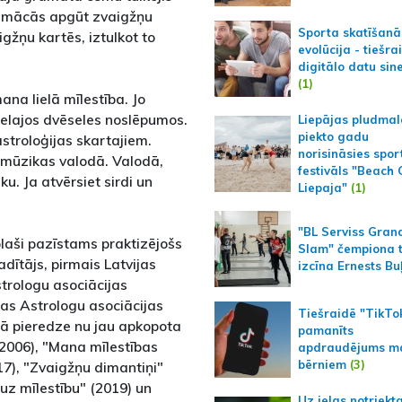
rī mācās apgūt zvaigžņu
Sporta skatīšanā
igžņu kartēs, iztulkot to
evolūcija - tiešra
digitālo datu sin
(1)
ana lielā mīlestība. Jo
 lielajos dvēseles noslēpumos.
Liepājas pludmal
piekto gadu
astroloģijas skartajiem.
norisināsies spor
mūzikas valodā. Valodā,
festivāls "Beach
u. Ja atvērsiet sirdi un
Liepaja"
(1)
"BL Serviss Gran
laši pazīstams praktizējošs
Slam" čempiona t
adītājs, pirmais Latvijas
izcīna Ernests Bu
strologu asociācijas
ijas Astrologu asociācijas
Tiešraidē "TikTo
gā pieredze nu jau apkopota
pamanīts
2006), "Mana mīlestības
apdraudējums m
bērniem
(3)
17), "Zvaigžņu dimantiņi"
uz mīlestību" (2019) un
Uz ielas notriekt