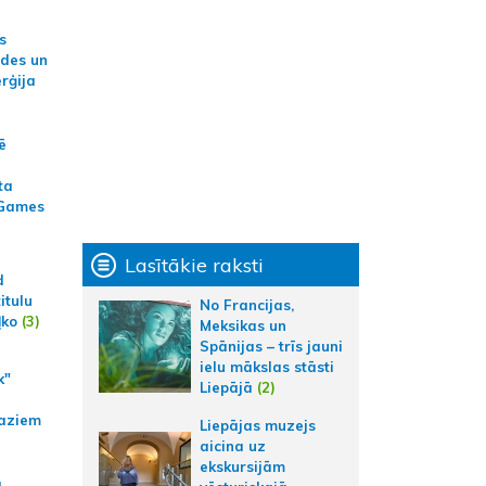
s
ides un
erģija
ē
ta
 Games
Lasītākie raksti
d
itulu
No Francijas,
ļko
(3)
Meksikas un
Spānijas – trīs jauni
ielu mākslas stāsti
k"
Liepājā
(2)
aziem
Liepājas muzejs
aicina uz
ekskursijām
a