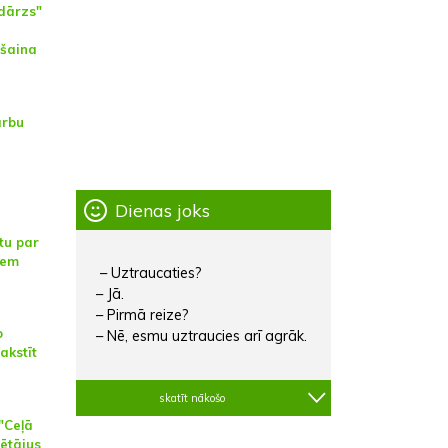
dārzs"
lšaina
arbu
Dienas joks
tu par
iem
– Uztraucaties?
– Jā.
– Pirmā reize?
o
– Nē, esmu uztraucies arī agrāk.
akstīt
skatīt nākošo
"Ceļā
rētājus