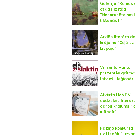
Galerijā "Romas 
atklās izstādi
"Nenorunāta smi
tikšanās II"
Atklās literāro d
krājumu “Ceļā uz
Liepāju”
Vinsents Hants
prezentēs grāma
latviešu leģionār
Atvērts LMMDV
audzēkņu literār
darbu krājums “R
= Radīt”
Paziņo konkursa 
uz Liepāju" uzva