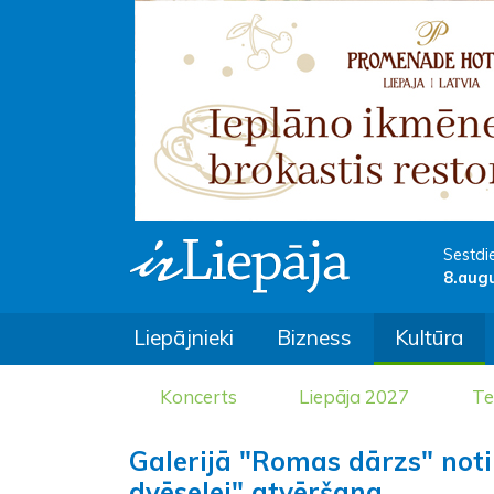
Sestdi
8.aug
Liepājnieki
Bizness
Kultūra
Koncerts
Liepāja 2027
Te
Galerijā "Romas dārzs" not
dvēselei" atvēršana