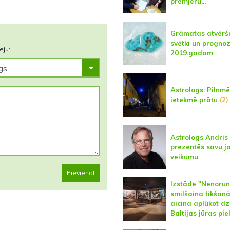
premjeru...
Grāmatas atvērš
svētki un progno
eju:
2019.gadam
Astrologs: Pilnm
ietekmē prātu
(2)
Astrologs Andris
prezentēs savu j
veikumu
Pievienot
Izstāde "Nenoru
smilšaina tikšanā
aicina aplūkot dz
Baltijas jūras pi