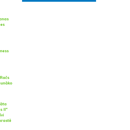
anas
zes
ēness
 Račs
aunāko
nāta
s II"
īvi
ekrastē