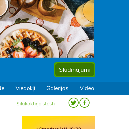
Sludinājumi
de
Viedokļi
Galerijas
Video
a
Silakaktiņa stāsti