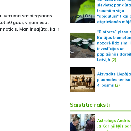
sieviete; par gūt
traumām viņa
u vecuma sasniegšanas.
"apjautusi" tikai 
kot 50 gadi, viņam esot
atgriešanās māj
r noticis. Man ir sajūta, ka ir
“Bioforce” piesai
Baltijas biometā
nozarē līdz šim l
investīcijas un
paplašinās darbī
Latvijā
(2)
Aizvadīts Liepāj
pludmales tenisa
4. posms
(2)
Saistītie raksti
Astrologs Andris
Ja Kariņš kļūs pa