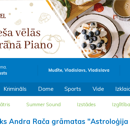
ena,
Mudīte, Vladislavs, Vladislava
usts
Krimināls
Dome
Sports
Vide
Izklai
ātris
Summer Sound
Izstādes
Izglītīb
iks Andra Rača grāmatas "Astroloģija