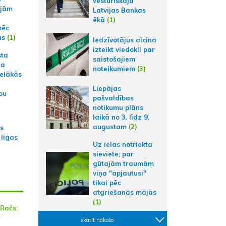
vēsturiskajā
ajām
Latvijas Bankas
ēkā
(1)
pēc
ās
(1)
Iedzīvotājus aicina
izteikt viedokli par
sta
saistošajiem
na
noteikumiem
(3)
ielākās
Liepājas
bu
pašvaldības
notikumu plāns
laikā no 3. līdz 9.
augustam
(2)
as
 līgas
Uz ielas notriekta
sieviete; par
gūtajām traumām
viņa "apjautusi"
tikai pēc
atgriešanās mājās
(1)
 Račs:
r
skatīt nākošo