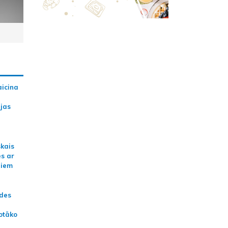
aicina
ijas
skais
es ar
jiem
ādes
otāko