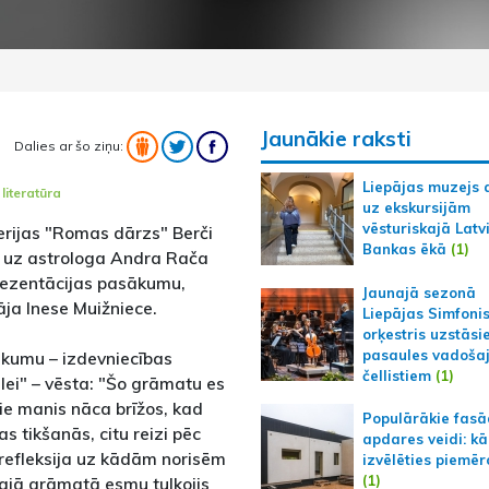
Jaunākie raksti
Dalies ar šo ziņu:
Liepājas muzejs 
,
literatūra
uz ekskursijām
vēsturiskajā Latv
erijas "Romas dārzs" Berči
Bankas ēkā
(1)
āti uz astrologa Andra Rača
rezentācijas pasākumu,
Jaunajā sezonā
āja Inese Muižniece.
Liepājas Simfoni
orķestris uzstāsi
pasaules vadoša
eikumu – izdevniecības
čellistiem
(1)
ei" – vēsta: "Šo grāmatu es
pie manis nāca brīžos, kad
Populārākie fas
s tikšanās, citu reizi pēc
apdares veidi: kā
refleksija uz kādām norisēm
izvēlēties piemēr
(1)
Šajā grāmatā esmu tulkojis