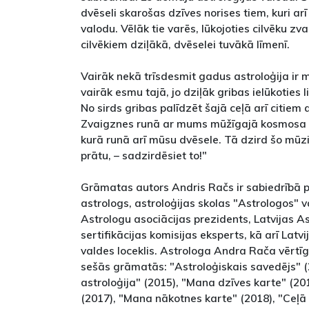
dvēseli skarošas dzīves norises tiem, kuri a
valodu. Vēlāk tie varēs, lūkojoties cilvēku zva
cilvēkiem dziļākā, dvēselei tuvākā līmenī.
Vairāk nekā trīsdesmit gadus astroloģija ir m
vairāk esmu tajā, jo dziļāk gribas ielūkoties
No sirds gribas palīdzēt šajā ceļā arī citiem 
Zvaigznes runā ar mums mūžīgajā kosmosa 
kurā runā arī mūsu dvēsele. Tā dzird šo mūzik
prātu, – sadzirdēsiet to!"
Grāmatas autors Andris Račs ir sabiedrībā p
astrologs, astroloģijas skolas "Astrologos" v
Astrologu asociācijas prezidents, Latvijas A
sertifikācijas komisijas eksperts, kā arī Latv
valdes loceklis. Astrologa Andra Rača vērtī
sešās grāmatās: "Astroloģiskais savedējs" (
astroloģija" (2015), "Mana dzīves karte" (20
(2017), "Mana nākotnes karte" (2018), "Ceļā 