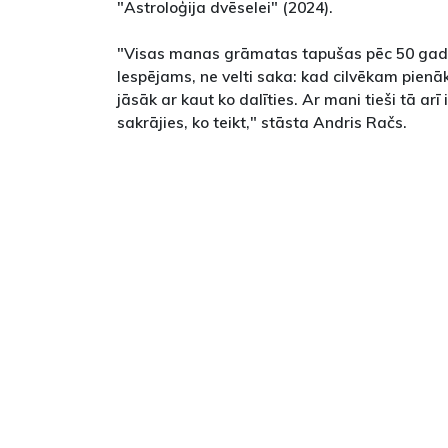
"Astroloģija dvēselei" (2024).
"Visas manas grāmatas tapušas pēc 50 gad
Iespējams, ne velti saka: kad cilvēkam pienā
jāsāk ar kaut ko dalīties. Ar mani tieši tā arī i
sakrājies, ko teikt," stāsta Andris Račs.