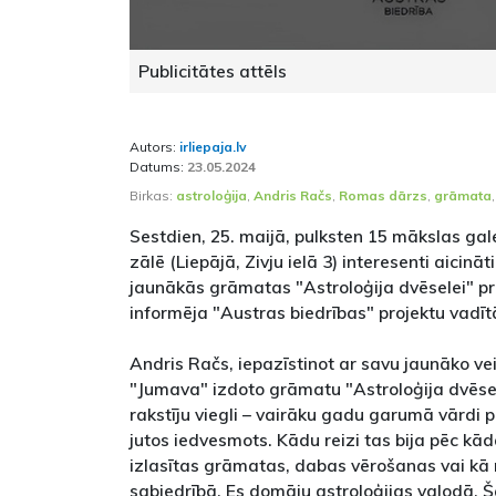
Publicitātes attēls
Autors:
irliepaja.lv
Datums:
23.05.2024
Birkas:
astroloģija
,
Andris Račs
,
Romas dārzs
,
grāmata
Sestdien, 25. maijā, pulksten 15 mākslas gal
zālē (Liepājā, Zivju ielā 3) interesenti aicin
jaunākās grāmatas "Astroloģija dvēselei" p
informēja "Austras biedrības" projektu vadīt
Andris Račs, iepazīstinot ar savu jaunāko v
"Jumava" izdoto grāmatu "Astroloģija dvēsel
rakstīju viegli – vairāku gadu garumā vārdi 
jutos iedvesmots. Kādu reizi tas bija pēc kāda
izlasītas grāmatas, dabas vērošanas vai kā 
sabiedrībā. Es domāju astroloģijas valodā. 