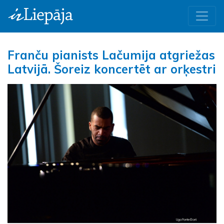
Franču pianists Lačumija atgriežas
Latvijā. Šoreiz koncertēt ar orķestri