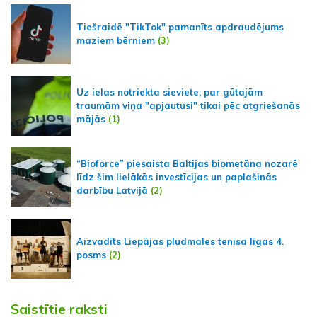
Tiešraidē "TikTok" pamanīts apdraudējums
maziem bērniem
(3)
Uz ielas notriekta sieviete; par gūtajām
traumām viņa "apjautusi" tikai pēc atgriešanās
mājās
(1)
“Bioforce” piesaista Baltijas biometāna nozarē
līdz šim lielākās investīcijas un paplašinās
darbību Latvijā
(2)
Aizvadīts Liepājas pludmales tenisa līgas 4.
posms
(2)
Saistītie raksti