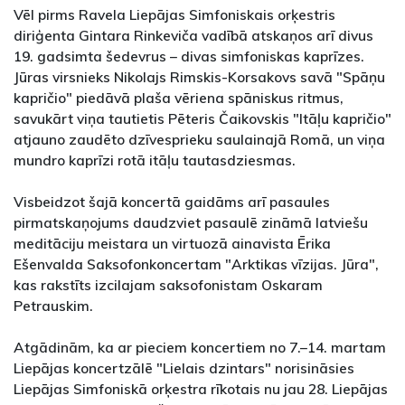
Vēl pirms Ravela Liepājas Simfoniskais orķestris
diriģenta Gintara Rinkeviča vadībā atskaņos arī divus
19. gadsimta šedevrus – divas simfoniskas kaprīzes.
Jūras virsnieks Nikolajs Rimskis-Korsakovs savā "Spāņu
kapričio" piedāvā plaša vēriena spāniskus ritmus,
savukārt viņa tautietis Pēteris Čaikovskis "Itāļu kapričio"
atjauno zaudēto dzīvesprieku saulainajā Romā, un viņa
mundro kaprīzi rotā itāļu tautasdziesmas.
Visbeidzot šajā koncertā gaidāms arī pasaules
pirmatskaņojums daudzviet pasaulē zināmā latviešu
meditāciju meistara un virtuozā ainavista Ērika
Ešenvalda Saksofonkoncertam "Arktikas vīzijas. Jūra",
kas rakstīts izcilajam saksofonistam Oskaram
Petrauskim.
Atgādinām, ka ar pieciem koncertiem no 7.–14. martam
Liepājas koncertzālē "Lielais dzintars" norisināsies
Liepājas Simfoniskā orķestra rīkotais nu jau 28. Liepājas