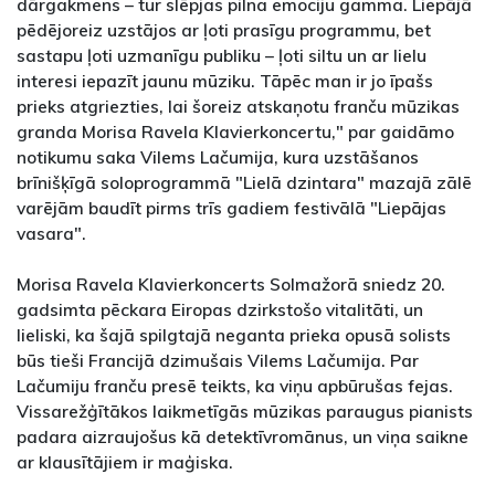
dārgakmens – tur slēpjas pilna emociju gamma. Liepājā
pēdējoreiz uzstājos ar ļoti prasīgu programmu, bet
sastapu ļoti uzmanīgu publiku – ļoti siltu un ar lielu
interesi iepazīt jaunu mūziku. Tāpēc man ir jo īpašs
prieks atgriezties, lai šoreiz atskaņotu franču mūzikas
granda Morisa Ravela Klavierkoncertu," par gaidāmo
notikumu saka Vilems Lačumija, kura uzstāšanos
brīnišķīgā soloprogrammā "Lielā dzintara" mazajā zālē
varējām baudīt pirms trīs gadiem festivālā "Liepājas
vasara".
Morisa Ravela Klavierkoncerts Solmažorā sniedz 20.
gadsimta pēckara Eiropas dzirkstošo vitalitāti, un
lieliski, ka šajā spilgtajā neganta prieka opusā solists
būs tieši Francijā dzimušais Vilems Lačumija. Par
Lačumiju franču presē teikts, ka viņu apbūrušas fejas.
Vissarežģītākos laikmetīgās mūzikas paraugus pianists
padara aizraujošus kā detektīvromānus, un viņa saikne
ar klausītājiem ir maģiska.