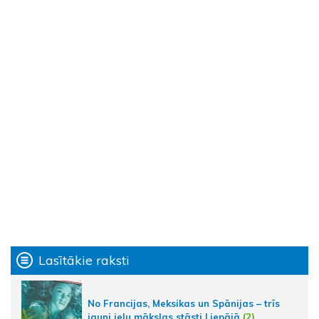
Lasītākie raksti
No Francijas, Meksikas un Spānijas – trīs
jauni ielu mākslas stāsti Liepājā
(2)