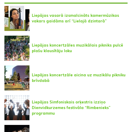
Liepājas vasarā izsmalcināts kamermūzikas
vakars gaidāms arī “Lielajā dzintarā”
Liepājas koncertzāles muzikālais pikniks pulcē
plašu klausītāju loku
Liepājas koncertzāle aicina uz muzikālu pikniku
brīvdabā
Liepājas Simfoniskais orķestris izziņo
Dienvidkurzemes festivāla “Rimbenieks”
programmu