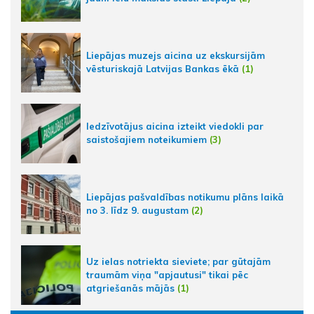
Liepājas muzejs aicina uz ekskursijām
vēsturiskajā Latvijas Bankas ēkā
(1)
Iedzīvotājus aicina izteikt viedokli par
saistošajiem noteikumiem
(3)
Liepājas pašvaldības notikumu plāns laikā
no 3. līdz 9. augustam
(2)
Uz ielas notriekta sieviete; par gūtajām
traumām viņa "apjautusi" tikai pēc
atgriešanās mājās
(1)