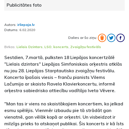
Publicitātes foto
Autors:
irliepaja.lv
Datums:
6.02.2020
Dalies ar šo ziņu:
Birkas:
Lielais Dzintars
,
LSO
,
koncerts
,
Zvaigžņu festivāls
Sestdien, 7.martā, pulksten 18 Liepājas koncertzālē
"Lielais dzintars" Liepājas Simfoniskais orķestris atklās
nu jau 28. Liepājas Starptautisko zvaigžņu festivālu.
Koncerta īpašais viesis – franču pianists Vilems
Lačumija ar skaisto Ravela Klavierkoncertu, informē
orķestra sabiedrisko attiecību vadītāja Iveta Vēvere.
"Man tas ir viens no skaistākajiem koncertiem, ko jelkad
esmu spēlējis. Vienmēr izbaudu pie tā strādāt gan
vienatnē, gan vēlāk kopā ar orķestri. Un visbeidzot ir
milzīgs prieks to atskaņot publikai. Šis koncerts ir kā īsts