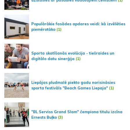
uzstāsies ar pasaules vadošajiem čellistiem
(1)
Populārākie fasādes apdares veidi: kā izvēlēties
piemērotāko
(1)
Sporta skatīšanās evolūcija - tiešraides un
digitālo datu sinerģija
(1)
Liepājas pludmalē piekto gadu norisināsies
sporta festivāls "Beach Games Liepaja"
(1)
"BL Serviss Grand Slam" čempiona titulu izcīna
Ernests Buļko
(3)