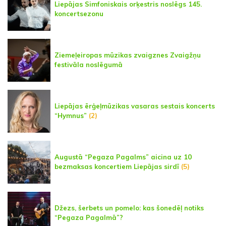
Liepājas Simfoniskais orķestris noslēgs 145.
koncertsezonu
Ziemeļeiropas mūzikas zvaigznes Zvaigžņu
festivāla noslēgumā
Liepājas ērģeļmūzikas vasaras sestais koncerts
“Hymnus”
(2)
Augustā “Pegaza Pagalms” aicina uz 10
bezmaksas koncertiem Liepājas sirdī
(5)
Džezs, šerbets un pomelo: kas šonedēļ notiks
“Pegaza Pagalmā”?