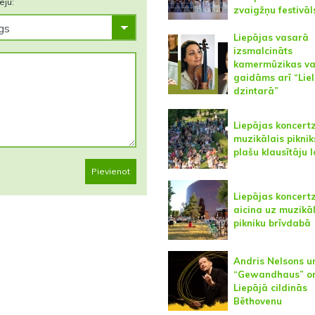
eju:
zvaigžņu festivāl
Liepājas vasarā
izsmalcināts
kamermūzikas va
gaidāms arī “Lie
dzintarā”
Liepājas koncert
muzikālais piknik
plašu klausītāju 
Pievienot
Liepājas koncert
aicina uz muzikā
pikniku brīvdabā
Andris Nelsons u
“Gewandhaus” or
Liepājā cildinās
Bēthovenu