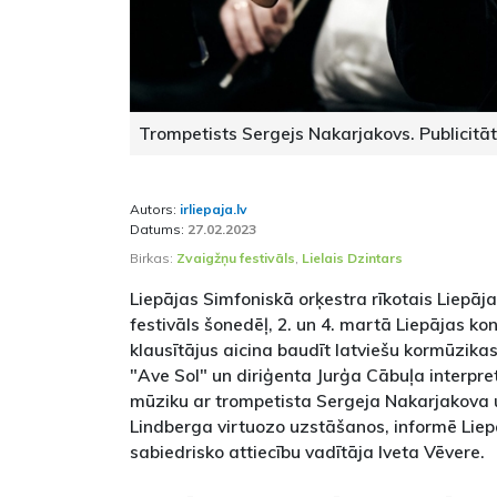
Trompetists Sergejs Nakarjakovs. Publicitāt
Autors:
irliepaja.lv
Datums:
27.02.2023
Birkas:
Zvaigžņu festivāls
,
Lielais Dzintars
Liepājas Simfoniskā orķestra rīkotais Liepāj
festivāls šonedēļ, 2. un 4. martā Liepājas kon
klausītājus aicina baudīt latviešu kormūzik
"Ave Sol" un diriģenta Jurģa Cābuļa interpret
mūziku ar trompetista Sergeja Nakarjakova 
Lindberga virtuozo uzstāšanos, informē Liep
sabiedrisko attiecību vadītāja Iveta Vēvere.