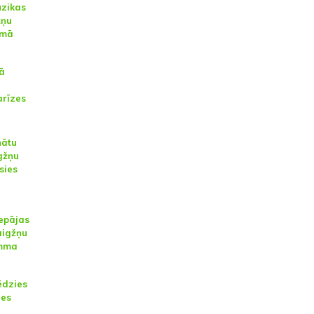
ūzikas
žņu
umā
lā
arīzes
nātu
gžņu
sies
iepājas
aigžņu
amma
ēdzies
des