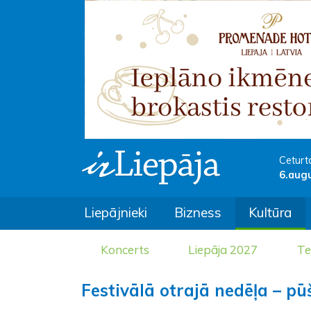
Ceturt
6.aug
Liepājnieki
Bizness
Kultūra
Koncerts
Liepāja 2027
Te
Festivālā otrajā nedēļa – p