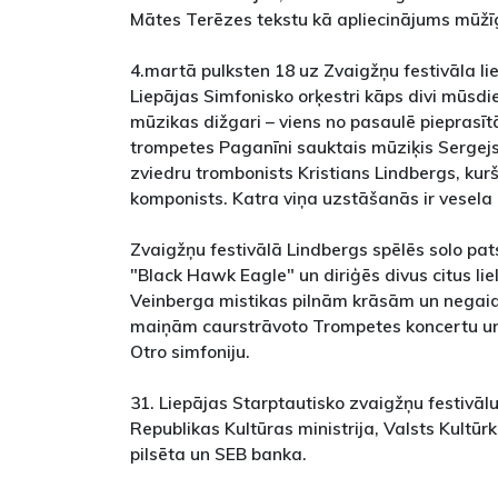
Mātes Terēzes tekstu kā apliecinājums mūžī
4.martā pulksten 18 uz Zvaigžņu festivāla li
Liepājas Simfonisko orķestri kāps divi mūs
mūzikas dižgari – viens no pasaulē pieprasīt
trompetes Paganīni sauktais mūziķis Sergejs
zviedru trombonists Kristians Lindbergs, kurš 
komponists. Katra viņa uzstāšanās ir vesela 
Zvaigžņu festivālā Lindbergs spēlēs solo p
"Black Hawk Eagle" un diriģēs divus citus li
Veinberga mistikas pilnām krāsām un nega
maiņām caurstrāvoto Trompetes koncertu un
Otro simfoniju.
31. Liepājas Starptautisko zvaigžņu festivālu
Republikas Kultūras ministrija, Valsts Kultūr
pilsēta un SEB banka.