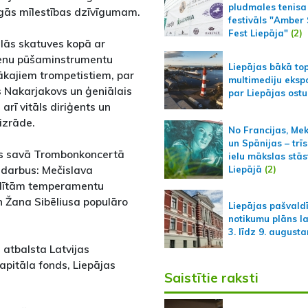
pludmales tenisa
gās mīlestības dzīvīgumam.
festivāls "Amber
Fest Liepāja"
(2)
elās skatuves kopā ar
dienu pūšaminstrumentu
Liepājas bākā to
ākajiem trompetistiem, par
multimediju ekspo
 Nakarjakovs un ģeniālais
par Liepājas ostu
arī vitāls diriģents un
izrāde.
No Francijas, Me
un Spānijas – trīs
ats savā Trombonkoncertā
ielu mākslas stās
eldarbus: Mečislava
Liepājā
(2)
idītām temperamentu
 Žana Sibēliusa populāro
Liepājas pašvald
notikumu plāns l
3. līdz 9. august
 atbalsta Latvijas
kapitāla fonds, Liepājas
Saistītie raksti