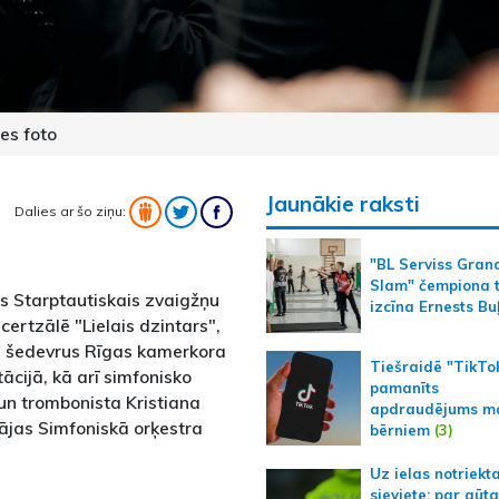
es foto
Jaunākie raksti
Dalies ar šo ziņu:
"BL Serviss Gran
Slam" čempiona t
as Starptautiskais zvaigžņu
izcīna Ernests Bu
certzālē "Lielais dzintars",
as šedevrus Rīgas kamerkora
Tiešraidē "TikTo
ācijā, kā arī simfonisko
pamanīts
un trombonista Kristiana
apdraudējums m
ājas Simfoniskā orķestra
bērniem
(3)
Uz ielas notriekt
sieviete; par gūt