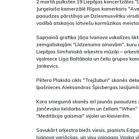
2.martā pulksten 19 Liepājas koncertzāles "L
Jurgelaiša kamerzālē Rīgas kamerkoris "Ave 
paaudzes pārstāvja un Dziesmusvētku virsdi
vadībā atskaņos latviešu kormūzikas meista
Sapņainā grafiķa Jāņa Ivanova vokalīzes lik
zemgaliskajām "Līdzenuma ainavām", kuru a
Liepājas Simfoniskā orķestra mūziķi – orķes
vijolniece Līga Baltābola un čellu grupas ko
Jankevics.
Pētera Plakida cikls "Trejžuburi" skanēs deb
īpašnieces Aleksandras Špicbergas lasījumā
Kora sniegumā skanēs arī jaunās paaudzes 
Jančevska lieldarbs korim un čellam "When" 
"Meditācija gaismai" vijolei un klavierēm.
Savukārt orķestra biežs viesis, pianists Ed
Ivanova variācijas, un visu vainagos Vaska v