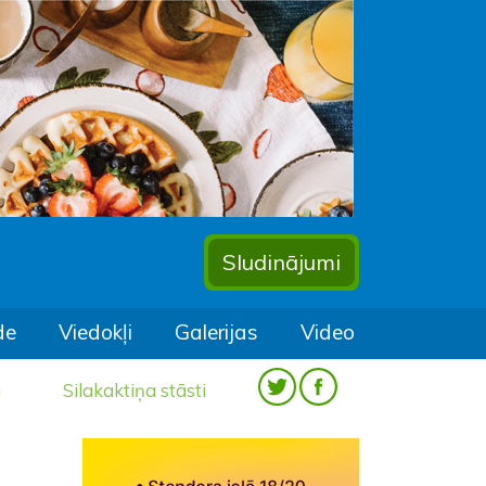
Sludinājumi
de
Viedokļi
Galerijas
Video
a
Silakaktiņa stāsti