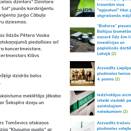
ielais dzintars" Dzintara
traumām viņa
Sol" jaunās kordiriģentu
"apjautusi" tikai 
riģenta Jurģa Cābuļa
atgriešanās māj
ru dziesmas.
“Bioforce” piesai
Baltijas biometā
tas līdzās Pētera Vaska
nozarē līdz šim l
tskaņojumā piedalīsies arī
investīcijas un
tra koncertmeistare,
paplašinās darbī
Latvijā
(2)
ncertmeistars Klāvs
Aizvadīts Liepāj
pludmales tenisa
ešķīgi dzidrās balss
4. posms
(2)
.
Iedzīvotājus aici
skaistuma meklētāja Jēkaba
izteikt viedokli p
ar Šekspīra dzeju un
saistošajiem
noteikumiem
(2)
gars Tomševics atskaņos
Aizvadīts trešais
pludmales volejb
īzija "Klusuma auglis" ar