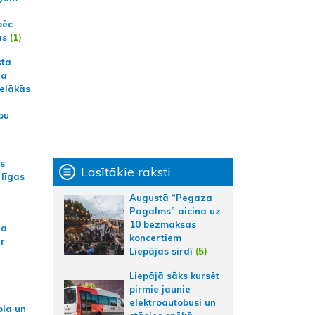
pēc
ās
(1)
sta
na
ielākās
bu
as
Lasītākie raksti
 līgas
Augustā “Pegaza
Pagalms” aicina uz
10 bezmaksas
na
koncertiem
ar
Liepājas sirdī
(5)
Liepājā sāks kursēt
pirmie jaunie
elektroautobusi un
ola un