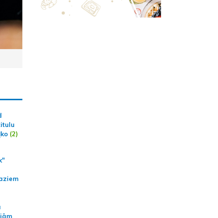
d
itulu
ļko
(2)
k"
aziem
a
ajām