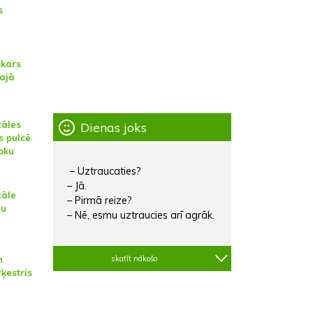
s
kars
lajā
zāles
Dienas joks
s pulcē
loku
– Uztraucaties?
– Jā.
zāle
– Pirmā reize?
lu
– Nē, esmu uztraucies arī agrāk.
n
skatīt nākošo
ķestris