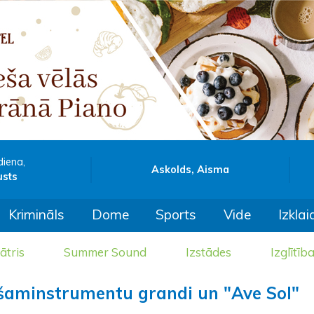
diena,
Askolds, Aisma
usts
Krimināls
Dome
Sports
Vide
Izklai
ātris
Summer Sound
Izstādes
Izglītīb
ūšaminstrumentu grandi un "Ave Sol"