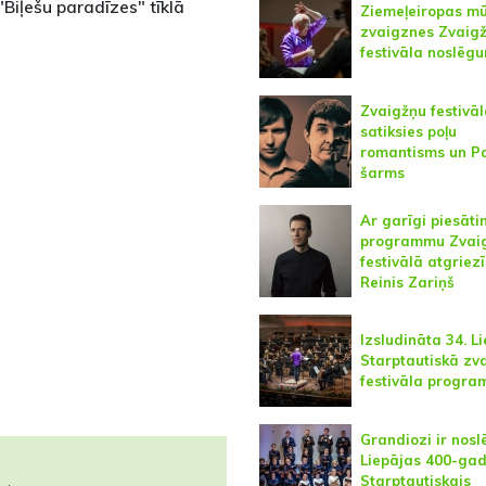
Biļešu paradīzes" tīklā
Ziemeļeiropas m
zvaigznes Zvaig
festivāla noslēg
Zvaigžņu festivā
satiksies poļu
romantisms un P
šarms
Ar garīgi piesāti
programmu Zvai
festivālā atgriezī
Reinis Zariņš
Izsludināta 34. L
Starptautiskā zv
festivāla progr
Grandiozi ir nosl
Liepājas 400-ga
Starptautiskais