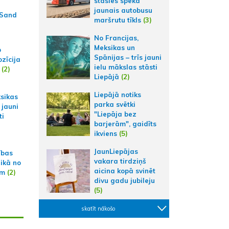
stāsies spēkā
jaunais autobusu
 Sand
maršrutu tīkls
(3)
No Francijas,
Meksikas un
p
Spānijas – trīs jauni
zīcija
ielu mākslas stāsti
(2)
Liepājā
(2)
Liepājā notiks
ksikas
parka svētki
 jauni
"Liepāja bez
ti
barjerām", gaidīts
ikviens
(5)
JaunLiepājas
ības
vakara tirdziņš
aikā no
aicina kopā svinēt
am
(2)
divu gadu jubileju
(5)
skatīt nākošo