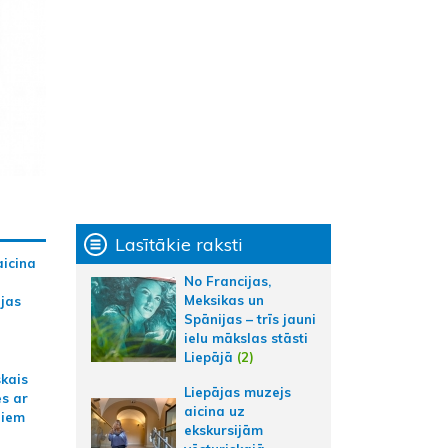
Lasītākie raksti
aicina
No Francijas,
Meksikas un
ijas
Spānijas – trīs jauni
ielu mākslas stāsti
Liepājā
(2)
skais
Liepājas muzejs
es ar
aicina uz
jiem
ekskursijām