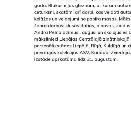
gadā. Blakus eļļas gleznām, ar kurām autor
ceturksni, skatāmi arī darbi, kas veidoti aut
kolāžas un veidojumi no papīra masas. Māksl
žanra darbus: klusās dabas, ainavas, ziedus 
Andra Pelna dzimusi, augusi un skolojusies L
mākslinieci Liepājas Centrālajā zinātniskajā 
personālizstādes Liepājā, Rīgā, Kuldīgā un c
privātajās kolekcijās ASV, Kanādā, Zviedrijā, 
Izstāde apskatāma līdz 31. augustam.