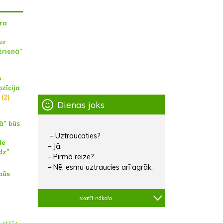
ra
uz
ērienā”
p
zīcija
(2)
Dienas joks
ā” būs
– Uztraucaties?
de
– Jā.
dz”
– Pirmā reize?
– Nē, esmu uztraucies arī agrāk.
būs
skatīt nākošo