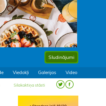
Sludinājumi
de
Viedokļi
Galerijas
Video
a
Silakaktiņa stāsti