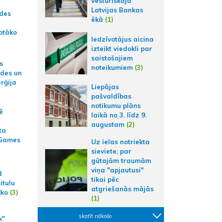
vēsturiskajā
Latvijas Bankas
ādes
ēkā
(1)
otāko
Iedzīvotājus aicina
izteikt viedokli par
saistošajiem
s
noteikumiem
(3)
ides un
erģija
Liepājas
pašvaldības
notikumu plāns
ē
laikā no 3. līdz 9.
augustam
(2)
ta
 Games
Uz ielas notriekta
sieviete; par
gūtajām traumām
viņa "apjautusi"
d
tikai pēc
itulu
atgriešanās mājās
ļko
(3)
(1)
skatīt nākošo
k"