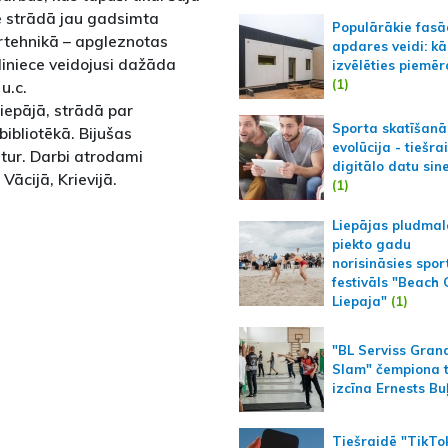
e strādā jau gadsimta
Populārākie fas
ortehnikā – apgleznotas
apdares veidi: kā
iniece veidojusi dažāda
izvēlēties piemēr
(1)
u.c.
iepājā, strādā par
Sporta skatīšanā
bibliotēkā. Bijušas
evolūcija - tiešra
itur. Darbi atrodami
digitālo datu sin
Vācijā, Krievijā.
(1)
Liepājas pludmal
piekto gadu
norisināsies spor
festivāls "Beach
Liepaja"
(1)
"BL Serviss Gran
Slam" čempiona t
izcīna Ernests Bu
Tiešraidē "TikTo