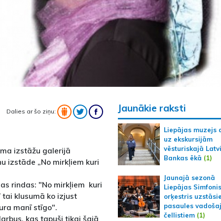
Jaunākie raksti
Dalies ar šo ziņu:
Liepājas muzejs 
uz ekskursijām
vēsturiskajā Latv
ama izstāžu galerijā
Bankas ēkā
(1)
u izstāde „No mirkļiem kuri
Jaunajā sezonā
as rindas: "No mirkļiem kuri
Liepājas Simfoni
/ tai klusumā ko izjust
orķestris uzstāsi
pasaules vadoša
ura manī stīgo".
čellistiem
(1)
rbus, kas tapuši tikai šajā