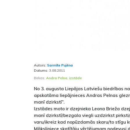
Autors:
Sarmīte Pujēna
Datums:
3.08.2011
Birkas:
Andra Pelna
,
izstāde
No 3. augusta Liepājas Latviešu biedrības n
apskatāma liepājnieces Andras Pelnas glezn
manī dzirkstī”.
Izstādes moto ir dzejnieka Leona Brieža dzej
manī dzirkstī/bezgala viegli uzdzirkst pirksti
varu/ikreiz kad nopūzdamās skaru/to stīgu k
Māksliniece skatītāju vērtējumam nodevusi da