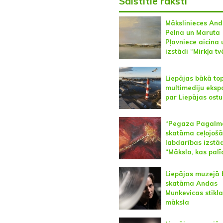
Saistītie raksti
Mākslinieces And
Pelna un Maruta
Pļavniece aicina 
izstādi “Mirkļa tv
Liepājas bākā to
multimediju ekspo
par Liepājas ostu
“Pegaza Pagalm
skatāma ceļojošā
labdarības izstā
“Māksla, kas palī
Liepājas muzejā 
skatāma Andas
Munkevicas stikla
māksla