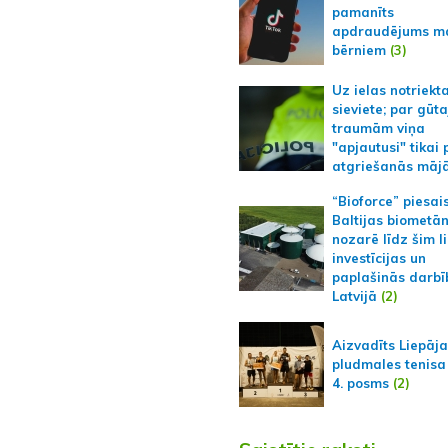
pamanīts
apdraudējums m
bērniem
(3)
Uz ielas notriekt
sieviete; par gūt
traumām viņa
"apjautusi" tikai 
atgriešanās māj
“Bioforce” piesai
Baltijas biometā
nozarē līdz šim l
investīcijas un
paplašinās darbī
Latvijā
(2)
Aizvadīts Liepāj
pludmales tenisa
4. posms
(2)