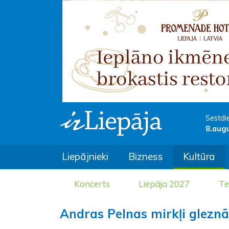
Sestdi
8.aug
Liepājnieki
Bizness
Kultūra
Koncerts
Liepāja 2027
Te
Andras Pelnas mirkļi gleznā