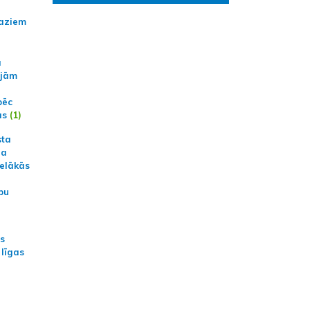
aziem
a
ajām
pēc
ās
(1)
sta
na
ielākās
bu
as
 līgas