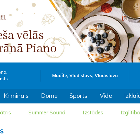
ena,
Mudīte, Vladislavs, Vladislava
usts
Krimināls
Dome
Sports
Vide
Izklai
ātris
Summer Sound
Izstādes
Izglītīb
s