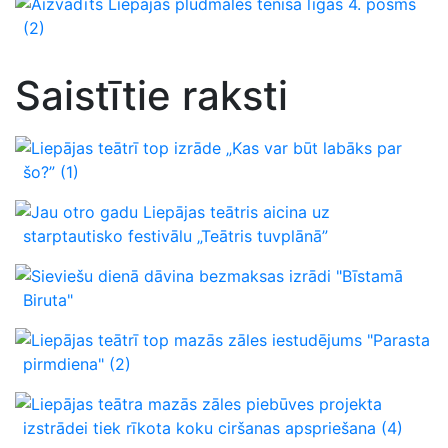
Aizvadīts Liepājas pludmales tenisa līgas 4. posms
(2)
Saistītie raksti
Liepājas teātrī top izrāde „Kas var būt labāks par
šo?”
(1)
Jau otro gadu Liepājas teātris aicina uz
starptautisko festivālu „Teātris tuvplānā”
Sieviešu dienā dāvina bezmaksas izrādi "Bīstamā
Biruta"
Liepājas teātrī top mazās zāles iestudējums "Parasta
pirmdiena"
(2)
Liepājas teātra mazās zāles piebūves projekta
izstrādei tiek rīkota koku ciršanas apspriešana
(4)