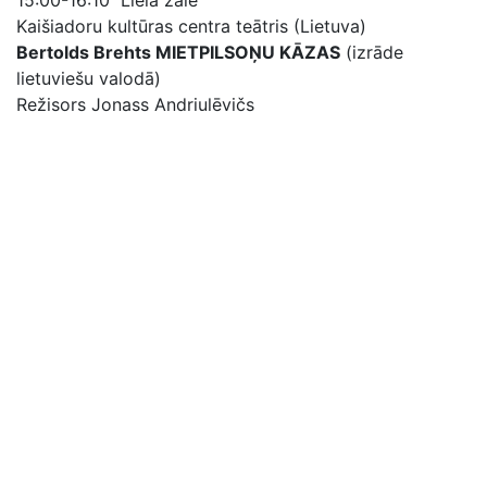
15:00-16:10 Lielā zāle
Kaišiadoru kultūras centra teātris (Lietuva)
Bertolds Brehts MIETPILSOŅU KĀZAS
(izrāde
lietuviešu valodā)
Režisors Jonass Andriulēvičs