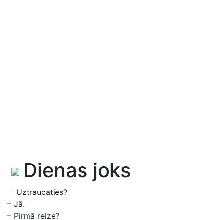
Dienas joks
– Uztraucaties?
– Jā.
– Pirmā reize?