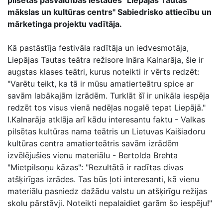
pilsētas pašvaldības iestādes "Liepājas Tautas
mākslas un kultūras centrs" Sabiedrisko attiecību un
mārketinga projektu vadītāja.
Kā pastāstīja festivāla radītāja un iedvesmotāja,
Liepājas Tautas teātra režisore Ināra Kalnarāja, šie ir
augstas klases teātri, kurus noteikti ir vērts redzēt:
"Varētu teikt, ka tā ir mūsu amatierteātru spice ar
savām labākajām izrādēm. Turklāt šī ir unikāla iespēja
redzēt tos visus vienā nedēļas nogalē tepat Liepājā."
I.Kalnarāja atklāja arī kādu interesantu faktu - Valkas
pilsētas kultūras nama teātris un Lietuvas Kaišiadoru
kultūras centra amatierteātris savām izrādēm
izvēlējušies vienu materiālu - Bertolda Brehta
"Mietpilsoņu kāzas": "Rezultātā ir radītas divas
atšķirīgas izrādes. Tas būs ļoti interesanti, kā vienu
materiālu pasniedz dažādu valstu un atšķirīgu režijas
skolu pārstāvji. Noteikti nepalaidiet garām šo iespēju!"