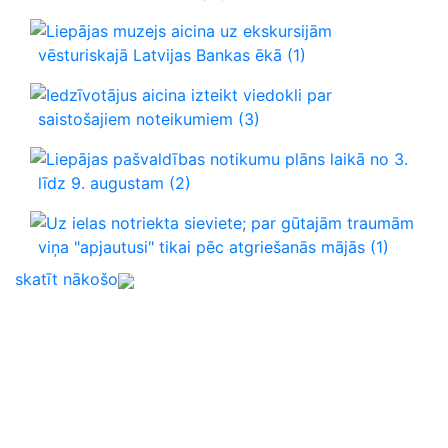
Liepājas muzejs aicina uz ekskursijām
vēsturiskajā Latvijas Bankas ēkā
(1)
Iedzīvotājus aicina izteikt viedokli par
saistošajiem noteikumiem
(3)
Liepājas pašvaldības notikumu plāns laikā no 3.
līdz 9. augustam
(2)
Uz ielas notriekta sieviete; par gūtajām traumām
viņa "apjautusi" tikai pēc atgriešanās mājās
(1)
skatīt nākošo