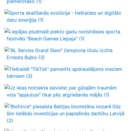
piemērotāko
(1)
Sporta skatīšanās evolūcija - tiešraides un digitālo
datu sinerģija
(1)
Liepājas pludmalē piekto gadu norisināsies sporta
festivāls "Beach Games Liepaja"
(1)
"BL Serviss Grand Slam" čempiona titulu izcīna
Ernests Buļko
(3)
Tiešraidē "TikTok" pamanīts apdraudējums maziem
bērniem
(3)
Uz ielas notriekta sieviete; par gūtajām traumām
viņa "apjautusi" tikai pēc atgriešanās mājās
(1)
“Bioforce” piesaista Baltijas biometāna nozarē līdz
šim lielākās investīcijas un paplašinās darbību Latvijā
(2)