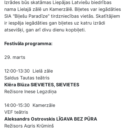
Izrādes būs skatāmas Liepājas Latviešu biedrības
nama Lielajā zālē un Kamerzālē. Biļetes var iegādāties
SIA "Biļešu Paradīze" tirdzniecības vietās. Skatītājiem
ir iespēja iegādāties gan biļetes uz katru izrādi
atsevišķi, gan arī divu dienu kopbiļeti.
Festivāla programma:
29. marts
12:00-13:30 Lielā zāle
Saldus Tautas teātris
Klēra Blūza SIEVIETES, SIEVIETES
Režisore Inese Legzdiņa
14:00-15:30 Kamerzāle
VEF teātris
Aleksandrs Ostrovskis LĪGAVA BEZ PŪRA
Režisors Agris Krūmiņš