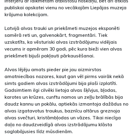
interjeru ar laikmetam atbilstošu noskaņu, bet arī atklās
publiskai apskatei vienu no vecākajām Liepājas muzeja
krājuma kolekcijam.
Latvijā alvas trauki un priekšmeti muzejos eksponēti
samērā reti un, galvenokārt, fragmentāri. Tiek
uzskatīts, ka vēsturiski alvas izstrādājumu vidējais
vecums ir apmēram 30 gadi, pēc kura bieži vien alvas
priekšmeti bijuši pakļauti pārkausēšanai.
Alvas lējēju amats pieder pie jau aizmirstas
amatniecības nozares, kaut gan vēl pirms vairāk nekā
simts gadiem alvas izstrādājumi bija plaši izplatīti.
Gadsimtiem ilgi cilvēki lietoja alvas šķīvjus, bļodas,
karotes un krūzes, cunftu namos un zeļļu brālībās bija
daudz kannu un pokālu, aptiekās izmantoja dažādus no
alvas izgatavotus traukus, baznīcu altārus greznoja
alvas svečturi, kristāmbļodas un vāzes. Tikai niecīga
daļa no daudzveidīgā alvas izstrādājumu klāsta
saglabājusies līdz mūsdienām.