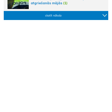
atgriešanās mājās
(1)
skatīt nākošo