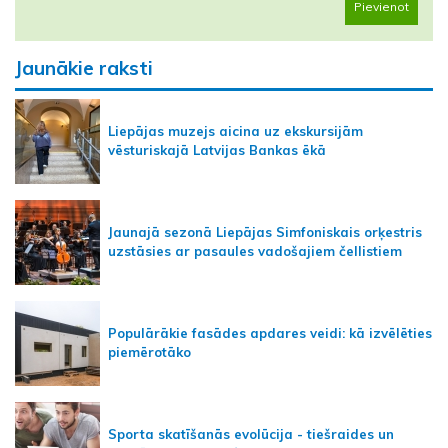
Pievienot
Jaunākie raksti
Liepājas muzejs aicina uz ekskursijām
vēsturiskajā Latvijas Bankas ēkā
Jaunajā sezonā Liepājas Simfoniskais orķestris
uzstāsies ar pasaules vadošajiem čellistiem
Populārākie fasādes apdares veidi: kā izvēlēties
piemērotāko
Sporta skatīšanās evolūcija - tiešraides un