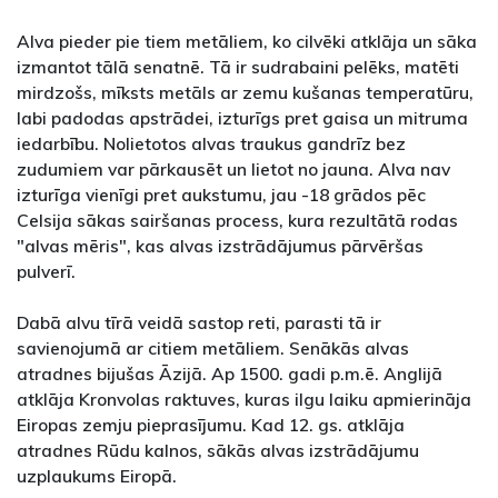
Alva pieder pie tiem metāliem, ko cilvēki atklāja un sāka
izmantot tālā senatnē. Tā ir sudrabaini pelēks, matēti
mirdzošs, mīksts metāls ar zemu kušanas temperatūru,
labi padodas apstrādei, izturīgs pret gaisa un mitruma
iedarbību. Nolietotos alvas traukus gandrīz bez
zudumiem var pārkausēt un lietot no jauna. Alva nav
izturīga vienīgi pret aukstumu, jau -18 grādos pēc
Celsija sākas sairšanas process, kura rezultātā rodas
"alvas mēris", kas alvas izstrādājumus pārvēršas
pulverī.
Dabā alvu tīrā veidā sastop reti, parasti tā ir
savienojumā ar citiem metāliem. Senākās alvas
atradnes bijušas Āzijā. Ap 1500. gadi p.m.ē. Anglijā
atklāja Kronvolas raktuves, kuras ilgu laiku apmierināja
Eiropas zemju pieprasījumu. Kad 12. gs. atklāja
atradnes Rūdu kalnos, sākās alvas izstrādājumu
uzplaukums Eiropā.