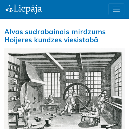
Alvas sudrabainais mirdzums
Hoijeres kundzes viesistabā