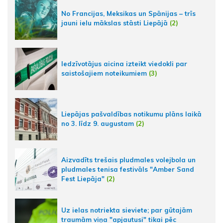
No Francijas, Meksikas un Spānijas – trīs
jauni ielu mākslas stāsti Liepājā
(2)
Iedzīvotājus aicina izteikt viedokli par
saistošajiem noteikumiem
(3)
Liepājas pašvaldības notikumu plāns laikā
no 3. līdz 9. augustam
(2)
Aizvadīts trešais pludmales volejbola un
pludmales tenisa festivāls "Amber Sand
Fest Liepāja"
(2)
Uz ielas notriekta sieviete; par gūtajām
traumām viņa "apjautusi" tikai pēc