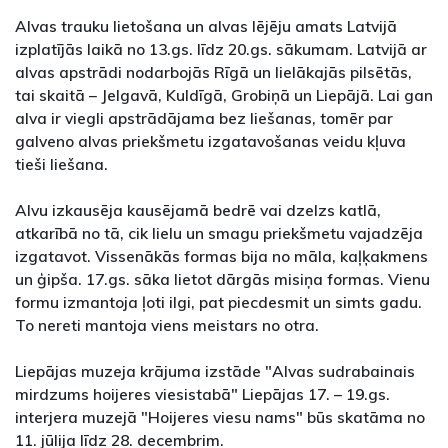
Alvas trauku lietošana un alvas lējēju amats Latvijā
izplatījās laikā no 13.gs. līdz 20.gs. sākumam. Latvijā ar
alvas apstrādi nodarbojās Rīgā un lielākajās pilsētās,
tai skaitā – Jelgavā, Kuldīgā, Grobiņā un Liepājā. Lai gan
alva ir viegli apstrādājama bez liešanas, tomēr par
galveno alvas priekšmetu izgatavošanas veidu kļuva
tieši liešana.
Alvu izkausēja kausējamā bedrē vai dzelzs katlā,
atkarībā no tā, cik lielu un smagu priekšmetu vajadzēja
izgatavot. Vissenākās formas bija no māla, kaļķakmens
un ģipša. 17.gs. sāka lietot dārgās misiņa formas. Vienu
formu izmantoja ļoti ilgi, pat piecdesmit un simts gadu.
To nereti mantoja viens meistars no otra.
Liepājas muzeja krājuma izstāde "Alvas sudrabainais
mirdzums hoijeres viesistabā" Liepājas 17. – 19.gs.
interjera muzejā "Hoijeres viesu nams" būs skatāma no
11. jūlija līdz 28. decembrim.