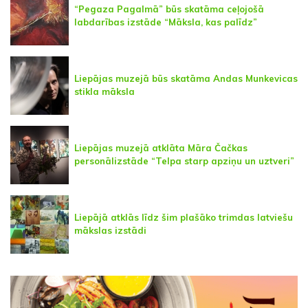
“Pegaza Pagalmā” būs skatāma ceļojošā
labdarības izstāde “Māksla, kas palīdz”
Liepājas muzejā būs skatāma Andas Munkevicas
stikla māksla
Liepājas muzejā atklāta Māra Čačkas
personālizstāde “Telpa starp apziņu un uztveri”
Liepājā atklās līdz šim plašāko trimdas latviešu
mākslas izstādi