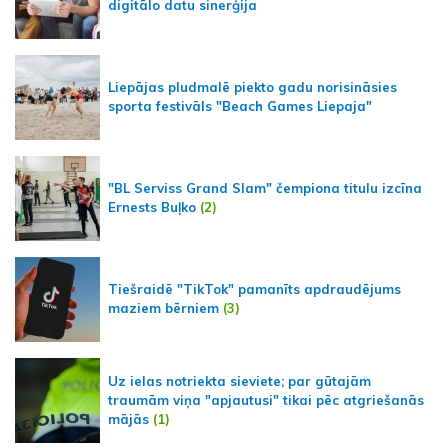
digitālo datu sinerģija
Liepājas pludmalē piekto gadu norisināsies
sporta festivāls "Beach Games Liepaja"
"BL Serviss Grand Slam" čempiona titulu izcīna
Ernests Buļko
(2)
Tiešraidē "TikTok" pamanīts apdraudējums
maziem bērniem
(3)
Uz ielas notriekta sieviete; par gūtajām
traumām viņa "apjautusi" tikai pēc atgriešanās
mājās
(1)