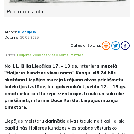
Publicitātes foto
Autors:
irliepaja.lv
Datums:
30.06.2025
Dalies ar šo ziņu:
Birkas:
Hoijeres kundzes viesu nams
,
izstāde
No 11. jūlija Liepājas 17. – 19.gs. interjera muzejā
"Hoijeres kundzes viesu nams" Kungu ielā 24 būs
skatāma Liepājas muzeja krājuma alvas priekšmetu
kolekcijas izstāde, ko, galvenokārt, veido 17. – 19.gs.
amatnieku cunftu reprezentācijas trauki un sakrālie
priekšmeti, informē Dace Kārkla, Liepājas muzeja
direktore.
Liepājas meistaru darinātie alvas trauki ne tikai lieliski
papildinās Hoijeres kundzes viesistabas vēsturisko