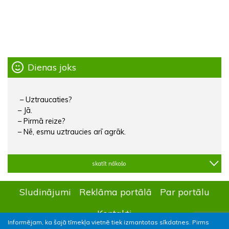
Dienas joks
– Uztraucaties?
– Jā.
– Pirmā reize?
– Nē, esmu uztraucies arī agrāk.
skatīt nākošo
Sludinājumi
Reklāma portālā
Par portālu
Kontakti
Informējam, ka šajā tīmekļa vietnē tiek izmantotas sīkdatnes. Pirms