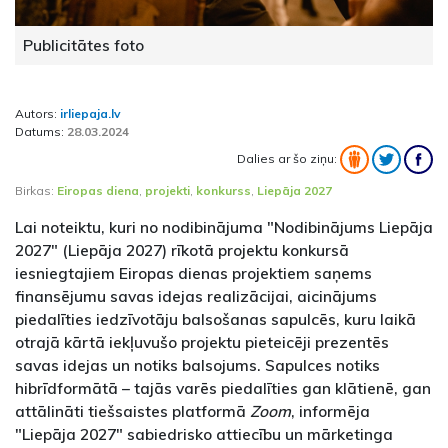
Publicitātes foto
Autors:
irliepaja.lv
Datums:
28.03.2024
Dalies ar šo ziņu:
Birkas:
Eiropas diena
,
projekti
,
konkurss
,
Liepāja 2027
Lai noteiktu, kuri no nodibinājuma "Nodibinājums Liepāja
2027" (Liepāja 2027) rīkotā projektu konkursā
iesniegtajiem Eiropas dienas projektiem saņems
finansējumu savas idejas realizācijai, aicinājums
piedalīties iedzīvotāju balsošanas sapulcēs, kuru laikā
otrajā kārtā iekļuvušo projektu pieteicēji prezentēs
savas idejas un notiks balsojums. Sapulces notiks
hibrīdformātā – tajās varēs piedalīties gan klātienē, gan
attālināti tiešsaistes platformā
Zoom
, informēja
"Liepāja 2027" sabiedrisko attiecību un mārketinga