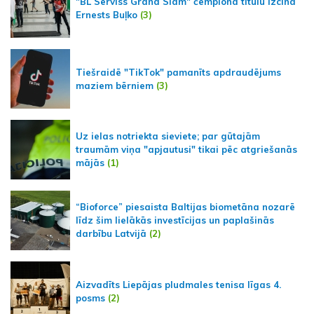
"BL Serviss Grand Slam" čempiona titulu izcīna
Ernests Buļko
(3)
Tiešraidē "TikTok" pamanīts apdraudējums
maziem bērniem
(3)
Uz ielas notriekta sieviete; par gūtajām
traumām viņa "apjautusi" tikai pēc atgriešanās
mājās
(1)
“Bioforce” piesaista Baltijas biometāna nozarē
līdz šim lielākās investīcijas un paplašinās
darbību Latvijā
(2)
Aizvadīts Liepājas pludmales tenisa līgas 4.
posms
(2)