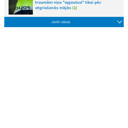
traumām viņa "apjautusi" tikai pēc
atgriešanās mājās
(1)
skatīt nākošo