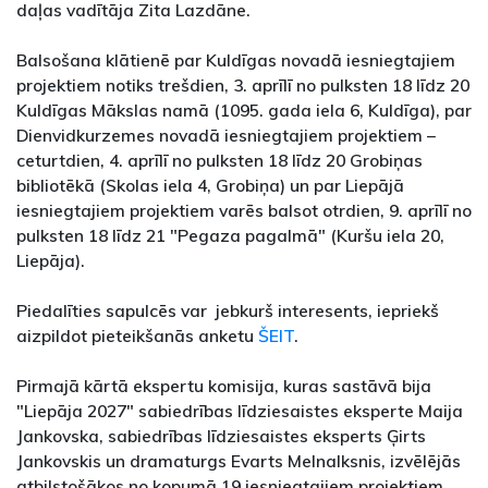
daļas vadītāja Zita Lazdāne.
Balsošana klātienē par Kuldīgas novadā iesniegtajiem
projektiem notiks trešdien, 3. aprīlī no pulksten 18 līdz 20
Kuldīgas Mākslas namā (1095. gada iela 6, Kuldīga), par
Dienvidkurzemes novadā iesniegtajiem projektiem –
ceturtdien, 4. aprīlī no pulksten 18 līdz 20 Grobiņas
bibliotēkā (Skolas iela 4, Grobiņa) un par Liepājā
iesniegtajiem projektiem varēs balsot otrdien, 9. aprīlī no
pulksten 18 līdz 21 "Pegaza pagalmā" (Kuršu iela 20,
Liepāja).
Piedalīties sapulcēs var jebkurš interesents, iepriekš
aizpildot pieteikšanās anketu
ŠEIT
.
Pirmajā kārtā ekspertu komisija, kuras sastāvā bija
"Liepāja 2027" sabiedrības līdziesaistes eksperte Maija
Jankovska, sabiedrības līdziesaistes eksperts Ģirts
Jankovskis un dramaturgs Evarts Melnalksnis, izvēlējās
atbilstošākos no kopumā 19 iesniegtajiem projektiem