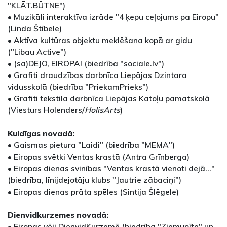
"KLĀT.BŪTNE")
• Muzikāli interaktīva izrāde "4 ķepu ceļojums pa Eiropu"
(Linda Štībele)
• Aktīva kultūras objektu meklēšana kopā ar gidu
("Libau Active")
• (sa)DEJO, EIROPA! (biedrība "sociale.lv")
• Grafiti draudzības darbnīca Liepājas Dzintara
vidusskolā (biedrība "PriekamPrieks")
• Grafiti tekstila darbnīca Liepājas Katoļu pamatskolā
(Viesturs Holenders/
HolisArts
)
Kuldīgas novadā:
• Gaismas pietura "Laidi" (biedrība "MEMA")
• Eiropas svētki Ventas krastā (Antra Grīnberga)
• Eiropas dienas svinības "Ventas krastā vienoti dejā…"
(biedrība, līnijdejotāju klubs "Jautrie zābaciņi")
• Eiropas dienas prāta spēles (Sintija Šlēgele)
Dienvidkurzemes novadā:
• Eiropas vēji DienvidKurzemē (biedrība "Ziemupīte" un