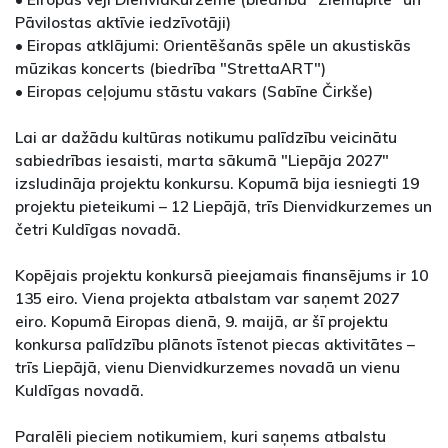
Pāvilostas aktīvie iedzīvotāji)
• Eiropas atklājumi: Orientēšanās spēle un akustiskās
mūzikas koncerts (biedrība "StrettaART")
• Eiropas ceļojumu stāstu vakars (Sabīne Čirkše)
Lai ar dažādu kultūras notikumu palīdzību veicinātu
sabiedrības iesaisti, marta sākumā "Liepāja 2027"
izsludināja projektu konkursu. Kopumā bija iesniegti 19
projektu pieteikumi – 12 Liepājā, trīs Dienvidkurzemes un
četri Kuldīgas novadā.
Kopējais projektu konkursā pieejamais finansējums ir 10
135 eiro. Viena projekta atbalstam var saņemt 2027
eiro. Kopumā Eiropas dienā, 9. maijā, ar šī projektu
konkursa palīdzību plānots īstenot piecas aktivitātes –
trīs Liepājā, vienu Dienvidkurzemes novadā un vienu
Kuldīgas novadā.
Paralēli pieciem notikumiem, kuri saņems atbalstu