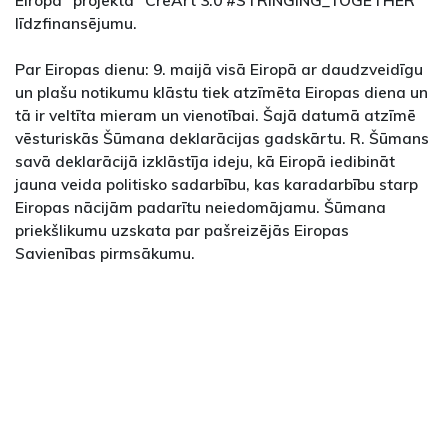
Eiropa" projekta "CreArt 3.0 #STRINGING_TOGETHER"
līdzfinansējumu.
Par Eiropas dienu: 9. maijā visā Eiropā ar daudzveidīgu
un plašu notikumu klāstu tiek atzīmēta Eiropas diena un
tā ir veltīta mieram un vienotībai. Šajā datumā atzīmē
vēsturiskās Šūmana deklarācijas gadskārtu. R. Šūmans
savā deklarācijā izklāstīja ideju, kā Eiropā iedibināt
jauna veida politisko sadarbību, kas karadarbību starp
Eiropas nācijām padarītu neiedomājamu. Šūmana
priekšlikumu uzskata par pašreizējās Eiropas
Savienības pirmsākumu.