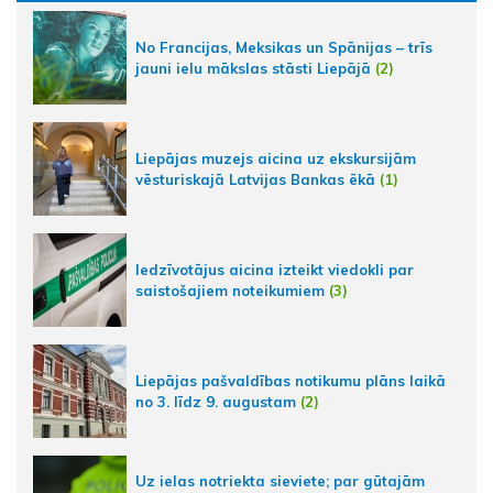
No Francijas, Meksikas un Spānijas – trīs
jauni ielu mākslas stāsti Liepājā
(2)
Liepājas muzejs aicina uz ekskursijām
vēsturiskajā Latvijas Bankas ēkā
(1)
Iedzīvotājus aicina izteikt viedokli par
saistošajiem noteikumiem
(3)
Liepājas pašvaldības notikumu plāns laikā
no 3. līdz 9. augustam
(2)
Uz ielas notriekta sieviete; par gūtajām