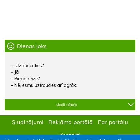
Dienas joks
– Uztraucaties?
– Jā.
– Pirmā reize?
– Nē, esmu uztraucies arī agrāk.
skatīt nākošo
Sludinājumi
Reklāma portālā
Par portālu
Kontakti