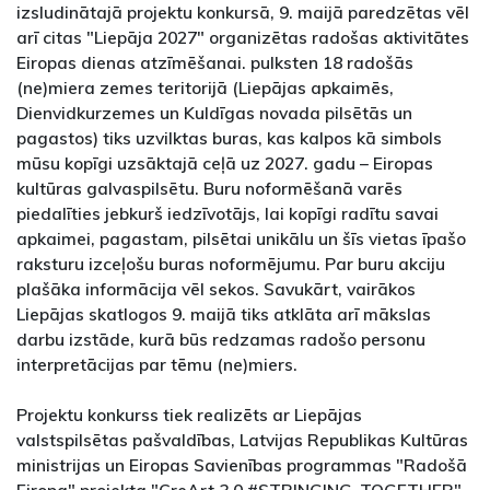
izsludinātajā projektu konkursā, 9. maijā paredzētas vēl
arī citas "Liepāja 2027" organizētas radošas aktivitātes
Eiropas dienas atzīmēšanai. pulksten 18 radošās
(ne)miera zemes teritorijā (Liepājas apkaimēs,
Dienvidkurzemes un Kuldīgas novada pilsētās un
pagastos) tiks uzvilktas buras, kas kalpos kā simbols
mūsu kopīgi uzsāktajā ceļā uz 2027. gadu – Eiropas
kultūras galvaspilsētu. Buru noformēšanā varēs
piedalīties jebkurš iedzīvotājs, lai kopīgi radītu savai
apkaimei, pagastam, pilsētai unikālu un šīs vietas īpašo
raksturu izceļošu buras noformējumu. Par buru akciju
plašāka informācija vēl sekos. Savukārt, vairākos
Liepājas skatlogos 9. maijā tiks atklāta arī mākslas
darbu izstāde, kurā būs redzamas radošo personu
interpretācijas par tēmu (ne)miers.
Projektu konkurss tiek realizēts ar Liepājas
valstspilsētas pašvaldības, Latvijas Republikas Kultūras
ministrijas un Eiropas Savienības programmas "Radošā