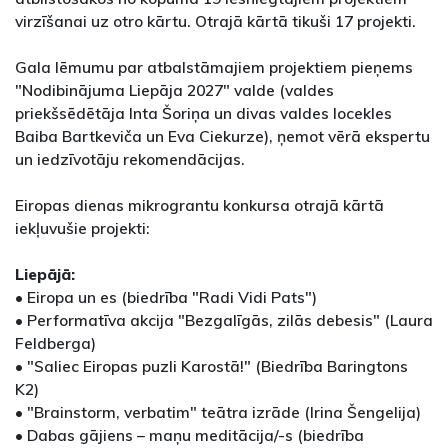
virzīšanai uz otro kārtu. Otrajā kārtā tikuši 17 projekti.
Gala lēmumu par atbalstāmajiem projektiem pieņems
"Nodibinājuma Liepāja 2027" valde (valdes
priekšsēdētāja Inta Šoriņa un divas valdes locekles
Baiba Bartkeviča un Eva Ciekurze), ņemot vērā ekspertu
un iedzīvotāju rekomendācijas.
Eiropas dienas mikrograntu konkursa otrajā kārtā
iekļuvušie projekti:
Liepājā:
• Eiropa un es (biedrība "Radi Vidi Pats")
• Performatīva akcija "Bezgalīgās, zilās debesis" (Laura
Feldberga)
• "Saliec Eiropas puzli Karostā!" (Biedrība Baringtons
K2)
• "Brainstorm, verbatim" teātra izrāde (Irina Šengelija)
• Dabas gājiens – maņu meditācija/-s (biedrība