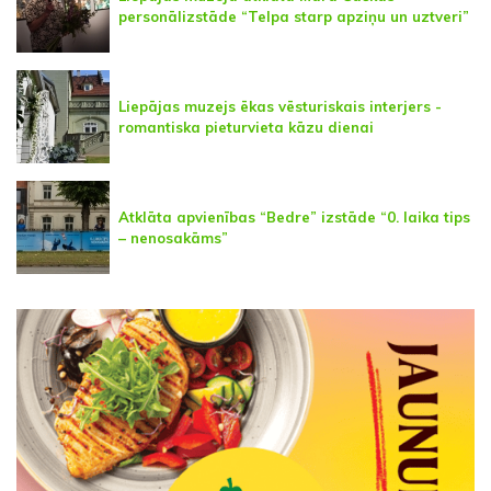
personālizstāde “Telpa starp apziņu un uztveri”
Liepājas muzejs ēkas vēsturiskais interjers -
romantiska pieturvieta kāzu dienai
Atklāta apvienības “Bedre” izstāde “0. laika tips
– nenosakāms”