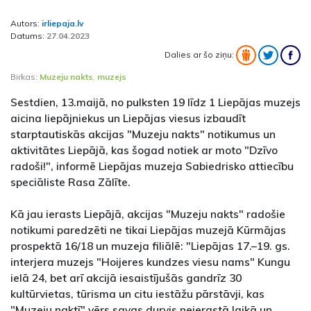
Autors:
irliepaja.lv
Datums:
27.04.2023
Dalies ar šo ziņu:
Birkas:
Muzeju nakts
,
muzejs
Sestdien, 13.maijā, no pulksten 19 līdz 1 Liepājas muzejs
aicina liepājniekus un Liepājas viesus izbaudīt
starptautiskās akcijas "Muzeju nakts" notikumus un
aktivitātes Liepājā, kas šogad notiek ar moto "Dzīvo
radoši!", informē Liepājas muzeja Sabiedrisko attiecību
speciāliste Rasa Zālīte.
Kā jau ierasts Liepājā, akcijas "Muzeju nakts" radošie
notikumi paredzēti ne tikai Liepājas muzejā Kūrmājas
prospektā 16/18 un muzeja filiālē: "Liepājas 17.–19. gs.
interjera muzejs "Hoijeres kundzes viesu nams" Kungu
ielā 24, bet arī akcijā iesaistījušās gandrīz 30
kultūrvietas, tūrisma un citu iestāžu pārstāvji, kas
"Muzeju naktī" vērs savas durvis neierastā laikā un