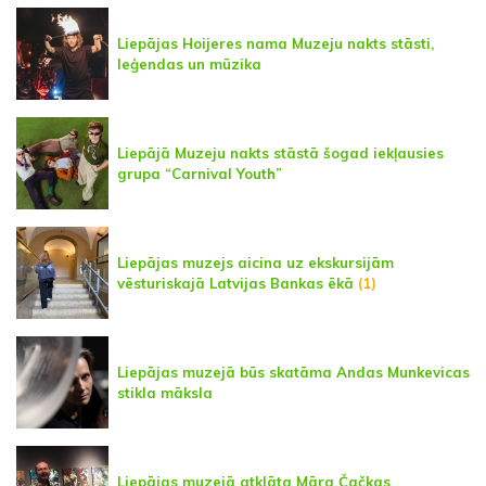
Liepājas Hoijeres nama Muzeju nakts stāsti,
leģendas un mūzika
Liepājā Muzeju nakts stāstā šogad iekļausies
grupa “Carnival Youth”
Liepājas muzejs aicina uz ekskursijām
vēsturiskajā Latvijas Bankas ēkā
(1)
Liepājas muzejā būs skatāma Andas Munkevicas
stikla māksla
Liepājas muzejā atklāta Māra Čačkas