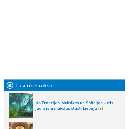
Lasītākie raksti
No Francijas, Meksikas un Spānijas – trīs
jauni ielu mākslas stāsti Liepājā
(2)