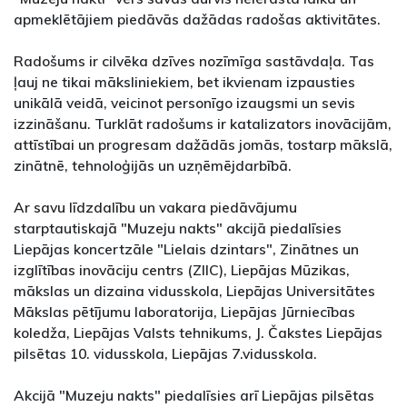
apmeklētājiem piedāvās dažādas radošas aktivitātes.
Radošums ir cilvēka dzīves nozīmīga sastāvdaļa. Tas
ļauj ne tikai māksliniekiem, bet ikvienam izpausties
unikālā veidā, veicinot personīgo izaugsmi un sevis
izzināšanu. Turklāt radošums ir katalizators inovācijām,
attīstībai un progresam dažādās jomās, tostarp mākslā,
zinātnē, tehnoloģijās un uzņēmējdarbībā.
Ar savu līdzdalību un vakara piedāvājumu
starptautiskajā "Muzeju nakts" akcijā piedalīsies
Liepājas koncertzāle "Lielais dzintars", Zinātnes un
izglītības inovāciju centrs (ZIIC), Liepājas Mūzikas,
mākslas un dizaina vidusskola, Liepājas Universitātes
Mākslas pētījumu laboratorija, Liepājas Jūrniecības
koledža, Liepājas Valsts tehnikums, J. Čakstes Liepājas
pilsētas 10. vidusskola, Liepājas 7.vidusskola.
Akcijā "Muzeju nakts" piedalīsies arī Liepājas pilsētas