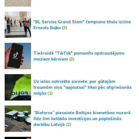
"BL Serviss Grand Slam" čempiona titulu izcīna
Ernests Buļko
(3)
Tiešraidē "TikTok" pamanīts apdraudējums
maziem bērniem
(3)
Uz ielas notriekta sieviete; par gūtajām
traumām viņa "apjautusi" tikai pēc atgriešanās
mājās
(1)
“Bioforce” piesaista Baltijas biometāna nozarē
līdz šim lielākās investīcijas un paplašinās
darbību Latvijā
(2)