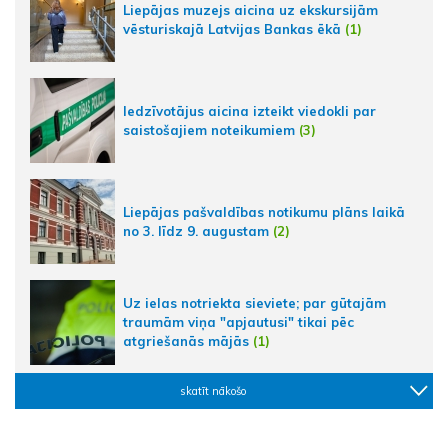
Liepājas muzejs aicina uz ekskursijām
vēsturiskajā Latvijas Bankas ēkā
(1)
Iedzīvotājus aicina izteikt viedokli par
saistošajiem noteikumiem
(3)
Liepājas pašvaldības notikumu plāns laikā
no 3. līdz 9. augustam
(2)
Uz ielas notriekta sieviete; par gūtajām
traumām viņa "apjautusi" tikai pēc
atgriešanās mājās
(1)
skatīt nākošo