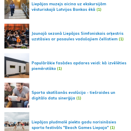
Liepājas muzejs aicina uz ekskursijām
vēsturiskajā Latvijas Bankas ēkā
(1)
Jaunajā sezonā Liepājas Simfoniskais orķestris
uzstāsies ar pasaules vadošajiem čellistiem
(1)
Populārākie fasādes apdares veidi: kā izvēlēties
piemērotāko
(1)
Sporta skatīšanās evolūcija - tiešraides un
digitālo datu sinerģija
(1)
Liepājas pludmalē piekto gadu norisināsies
sporta festivāls "Beach Games Liepaja"
(1)