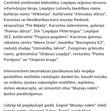
Centrālā zinātniskā bibliotēka, Liepājas reģiona tūrisma
informācijas birojs, Liepājas Latviešu biedrības nams,
kultūras nams "Wiktorija", kultūrvieta "Atmodas dārzs",
Karostas un Neatkarības kara muzejs Redanā,
ekspozīcija "Pie Miķeļa", Karostas ūdenstornis, galerija
"Romas dārzs", SIA "Liepājas Pētertirgus", Liepājas
SEZ, kultūrvieta "Pegaza pagalms", Karostas ģimeņu
atbalsta centrs "Miera Osta", biedrība "Baringtons K2",
radošā studija "Uzmanību, bērni!", Zvaigznes grāmatu
nams, grāmatnīca "Globuss Liepāja", restorāns "Parka
Paviljons" un "Hoijeres krogs".
Interesentiem bezmaksas pasākumos būs iespēja
piedalīties dažādās radošajās darbnīcās, baudīt mūziku
un mākslu, ļauties naksnīgām maltītēm, iepirkties,
doties ekskursijās, un izmantot citus "Muzeju nakts"
īpašos piedāvājumus.
Līdzīgi kā pagājušajā gadā, šogad "Muzeju nakts" laikā
kursēs nakts vilcieniņš "Libau Train", nogādājot