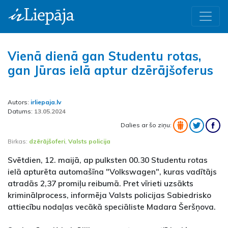
Vienā dienā gan Studentu rotas,
gan Jūras ielā aptur dzērājšoferus
Autors:
irliepaja.lv
Datums:
13.05.2024
Dalies ar šo ziņu:
Birkas:
dzērājšoferi
,
Valsts policija
Svētdien, 12. maijā, ap pulksten 00.30 Studentu rotas
ielā apturēta automašīna "Volkswagen", kuras vadītājs
atradās 2,37 promiļu reibumā. Pret vīrieti uzsākts
kriminālprocess, informēja Valsts policijas Sabiedrisko
attiecību nodaļas vecākā speciāliste Madara Šeršņova.