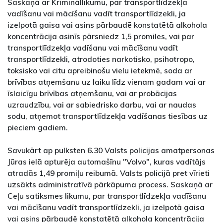
Saskaņā ar Krimināllikumu, par transportlīdzekļa
vadīšanu vai mācīšanu vadīt transportlīdzekli, ja
izelpotā gaisa vai asins pārbaudē konstatētā alkohola
koncentrācija asinīs pārsniedz 1,5 promiles, vai par
transportlīdzekļa vadīšanu vai mācīšanu vadīt
transportlīdzekli, atrodoties narkotisko, psihotropo,
toksisko vai citu apreibinošu vielu ietekmē, soda ar
brīvības atņemšanu uz laiku līdz vienam gadam vai ar
īslaicīgu brīvības atņemšanu, vai ar probācijas
uzraudzību, vai ar sabiedrisko darbu, vai ar naudas
sodu, atņemot transportlīdzekļa vadīšanas tiesības uz
pieciem gadiem.
Savukārt ap pulksten 6.30 Valsts policijas amatpersonas
Jūras ielā apturēja automašīnu "Volvo", kuras vadītājs
atradās 1,49 promiļu reibumā. Valsts policijā pret vīrieti
uzsākts administratīvā pārkāpuma process. Saskaņā ar
Ceļu satiksmes likumu, par transportlīdzekļa vadīšanu
vai mācīšanu vadīt transportlīdzekli, ja izelpotā gaisa
vai asins pārbaudē konstatētā alkohola koncentrācija