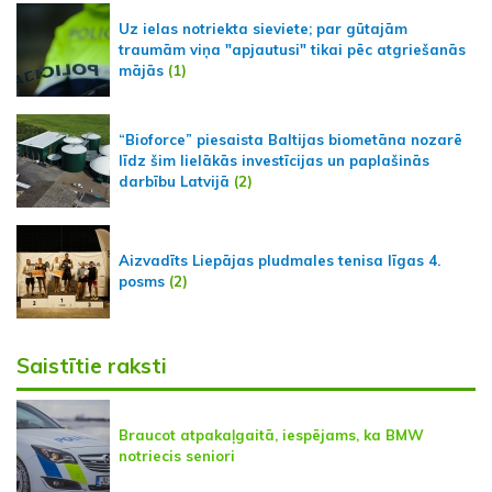
Uz ielas notriekta sieviete; par gūtajām
traumām viņa "apjautusi" tikai pēc atgriešanās
mājās
(1)
“Bioforce” piesaista Baltijas biometāna nozarē
līdz šim lielākās investīcijas un paplašinās
darbību Latvijā
(2)
Aizvadīts Liepājas pludmales tenisa līgas 4.
posms
(2)
Saistītie raksti
Braucot atpakaļgaitā, iespējams, ka BMW
notriecis seniori