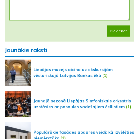
Pievienot
Jaunākie raksti
Liepājas muzejs aicina uz ekskursijām
vēsturiskajā Latvijas Bankas ēkā
(1)
Jaunajā sezonā Liepājas Simfoniskais orķestris
uzstāsies ar pasaules vadošajiem čellistiem
(1)
Populārākie fasādes apdares veidi: kā izvēlēties
piemērotāko
(1)