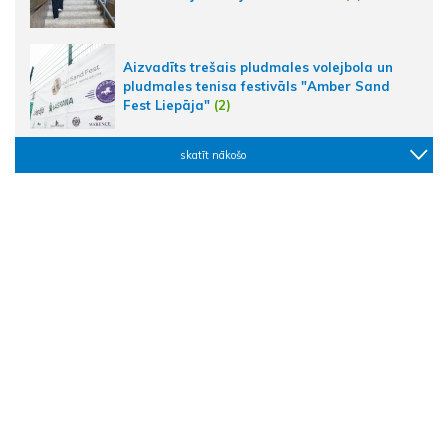
Aizvadīts trešais pludmales volejbola un
pludmales tenisa festivāls "Amber Sand
Fest Liepāja"
(2)
skatīt nākošo