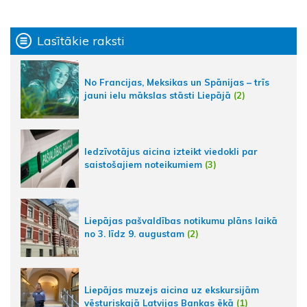
Lasītākie raksti
No Francijas, Meksikas un Spānijas – trīs
jauni ielu mākslas stāsti Liepājā
(2)
Iedzīvotājus aicina izteikt viedokli par
saistošajiem noteikumiem
(3)
Liepājas pašvaldības notikumu plāns laikā
no 3. līdz 9. augustam
(2)
Liepājas muzejs aicina uz ekskursijām
vēsturiskajā Latvijas Bankas ēkā
(1)