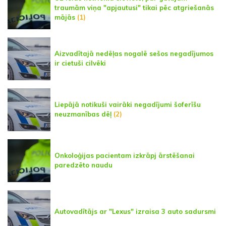
traumām viņa "apjautusi" tikai pēc atgriešanās
mājās
(1)
Aizvadītajā nedēļas nogalē sešos negadījumos
ir cietuši cilvēki
Liepājā notikuši vairāki negadījumi šoferīšu
neuzmanības dēļ
(2)
Onkoloģijas pacientam izkrāpj ārstēšanai
paredzēto naudu
Autovadītājs ar "Lexus" izraisa 3 auto sadursmi