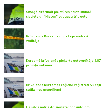
Smagā dzērumā pie stūres nakts stundā
sieviete ar "Nissan" sadauza trīs auto
Brīvdienās Kurzemē gājis bojā motocikla
vadītājs
Kurzemē brīvdienās pieķerts autovadītājs 4,07
promiļu reibumā
Brīvdienās Kurzemes reģionā reģistrēti 53 ceļu
satiksmes negadījumi
Uz ielas notriekta sieviete; par gūtajām