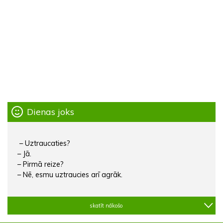
Dienas joks
– Uztraucaties?
– Jā.
– Pirmā reize?
– Nē, esmu uztraucies arī agrāk.
skatīt nākošo