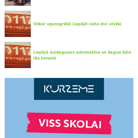
Vakar ugunsgrēkā Liepājā cieta divi cilvēki
Liepājā aizdegusies automašīna un degusi kūla
tās tuvumā