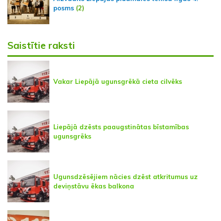
posms
(2)
Saistītie raksti
Vakar Liepājā ugunsgrēkā cieta cilvēks
Liepājā dzēsts paaugstinātas bīstamības
ugunsgrēks
Ugunsdzēsējiem nācies dzēst atkritumus uz
deviņstāvu ēkas balkona