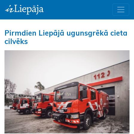
Pirmdien Liepājā ugunsgrēkā cieta
cilvēks