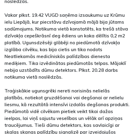
noslēdzās.
Vakar plkst. 19.42 VUGD saņēma izsaukumu uz Krūmu
ielu Liepājā, kur piecstāvu dzīvojamā mājā bija jūtams
sadūmojums. Notikuma vietā konstatēts, ka trešā stāva
dzīvokļa cepeškrāsnī deg ēdiens un koka dēlītis 0,2 m2
platībā. Ugunsdzēsēji glābēji no piedūmotā dzīvokļa
izglāba cilvēku, kas bija cietis un tika nodots
Neatliekamās medicīniskās palīdzības dienesta
mediķiem. Tika izvēdinātas piedūmotās telpas. Mājoklī
nebija uzstādīts dūmu detektors. Plkst. 20.28 darbs
notikuma vietā noslēdzās.
Traģiskākie ugunsgrēki nereti norisinās nelielās
platībās, notiekot gruzdēšanai vai degšanai ar nelielu
liesmu, kā rezultātā intensīvi izdalās degšanas produkti.
Piedūmotā vidē cilvēkam pietiek veikt tikai dažas
ieelpas, lai viņš sajustu veselības un vēlāk arī apziņas
traucējumus. Tieši dūmu detektors, kas savlaicīgi ar
skaļas skaņas palīdzību signalizē par izveidojušos