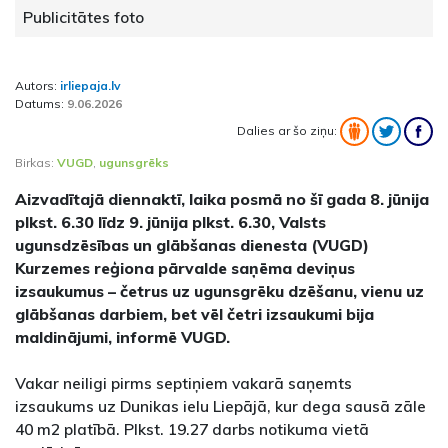
Publicitātes foto
Autors:
irliepaja.lv
Datums:
9.06.2026
Dalies ar šo ziņu:
Birkas:
VUGD
,
ugunsgrēks
Aizvadītajā diennaktī, laika posmā no šī gada 8. jūnija
plkst. 6.30 līdz 9. jūnija plkst. 6.30, Valsts
ugunsdzēsības un glābšanas dienesta (VUGD)
Kurzemes reģiona pārvalde saņēma deviņus
izsaukumus – četrus uz ugunsgrēku dzēšanu, vienu uz
glābšanas darbiem, bet vēl četri izsaukumi bija
maldinājumi, informē VUGD.
Vakar neiligi pirms septiņiem vakarā saņemts
izsaukums uz Dunikas ielu Liepājā, kur dega sausā zāle
40 m2 platībā. Plkst. 19.27 darbs notikuma vietā