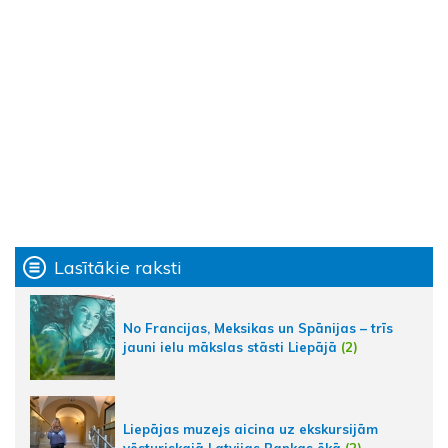
Lasītākie raksti
No Francijas, Meksikas un Spānijas – trīs
jauni ielu mākslas stāsti Liepājā
(2)
Liepājas muzejs aicina uz ekskursijām
vēsturiskajā Latvijas Bankas ēkā
(2)