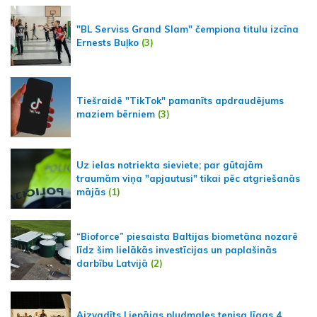
"BL Serviss Grand Slam" čempiona titulu izcīna
Ernests Buļko
(3)
Tiešraidē "TikTok" pamanīts apdraudējums
maziem bērniem
(3)
Uz ielas notriekta sieviete; par gūtajām
traumām viņa "apjautusi" tikai pēc atgriešanās
mājās
(1)
“Bioforce” piesaista Baltijas biometāna nozarē
līdz šim lielākās investīcijas un paplašinās
darbību Latvijā
(2)
Aizvadīts Liepājas pludmales tenisa līgas 4.