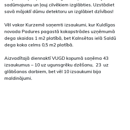
sadūmojumu un ļauj cilvēkiem izglābties. Uzstādiet
savā mājoklī dūmu detektoru un izglābiet dzīvības!
Vēl vakar Kurzemē saņemti izsaukumi, kur Kuldīgas
novada Padures pagastā kokapstrādes uzņēmumā
dega skaidas 1 m2 platībā, bet Kalnsētas ielā Saldū
dega koka celms 0,5 m2 platībā.
Aizvadītajā diennaktī VUGD kopumā saņēma 43
izsaukumus – 10 uz ugunsgrēku dzēšanu, 23 uz
glābšanas darbiem, bet vēl 10 izsaukumi bija
maldinājumi.