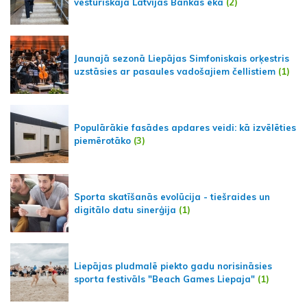
vēsturiskajā Latvijas Bankas ēkā
(2)
Jaunajā sezonā Liepājas Simfoniskais orķestris
uzstāsies ar pasaules vadošajiem čellistiem
(1)
Populārākie fasādes apdares veidi: kā izvēlēties
piemērotāko
(3)
Sporta skatīšanās evolūcija - tiešraides un
digitālo datu sinerģija
(1)
Liepājas pludmalē piekto gadu norisināsies
sporta festivāls "Beach Games Liepaja"
(1)