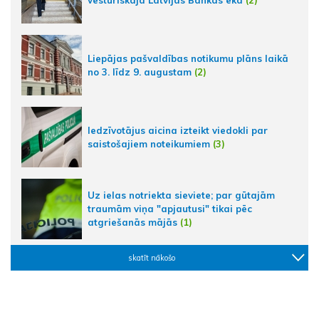
Liepājas pašvaldības notikumu plāns laikā
no 3. līdz 9. augustam
(2)
Iedzīvotājus aicina izteikt viedokli par
saistošajiem noteikumiem
(3)
Uz ielas notriekta sieviete; par gūtajām
traumām viņa "apjautusi" tikai pēc
atgriešanās mājās
(1)
skatīt nākošo