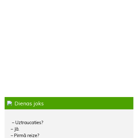
Dienas joks
– Uztraucaties?
– Jā.
– Pirmā reize?