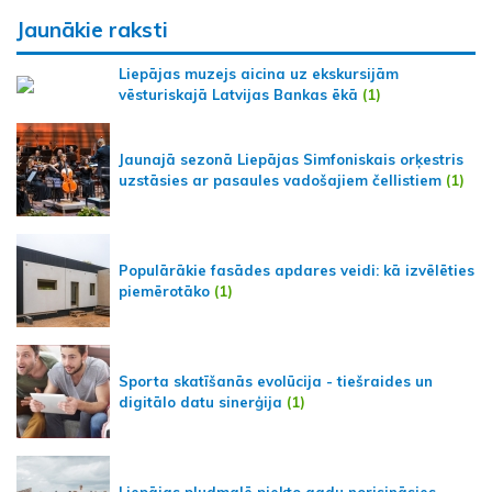
Jaunākie raksti
Liepājas muzejs aicina uz ekskursijām
vēsturiskajā Latvijas Bankas ēkā
(1)
Jaunajā sezonā Liepājas Simfoniskais orķestris
uzstāsies ar pasaules vadošajiem čellistiem
(1)
Populārākie fasādes apdares veidi: kā izvēlēties
piemērotāko
(1)
Sporta skatīšanās evolūcija - tiešraides un
digitālo datu sinerģija
(1)
Liepājas pludmalē piekto gadu norisināsies