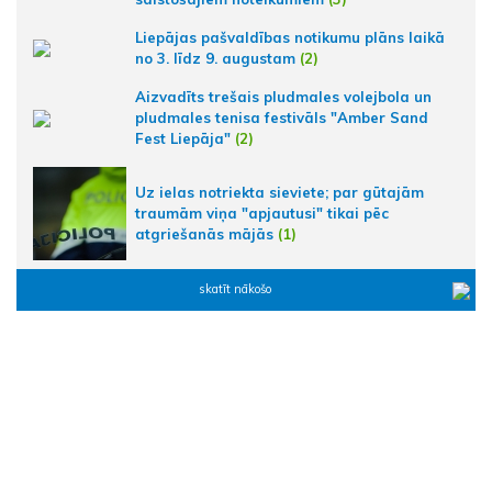
Liepājas pašvaldības notikumu plāns laikā
no 3. līdz 9. augustam
(2)
Aizvadīts trešais pludmales volejbola un
pludmales tenisa festivāls "Amber Sand
Fest Liepāja"
(2)
Uz ielas notriekta sieviete; par gūtajām
traumām viņa "apjautusi" tikai pēc
atgriešanās mājās
(1)
skatīt nākošo