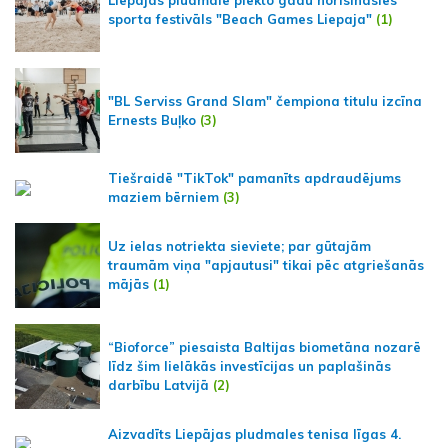
sporta festivāls "Beach Games Liepaja"
(1)
"BL Serviss Grand Slam" čempiona titulu izcīna
Ernests Buļko
(3)
Tiešraidē "TikTok" pamanīts apdraudējums
maziem bērniem
(3)
Uz ielas notriekta sieviete; par gūtajām
traumām viņa "apjautusi" tikai pēc atgriešanās
mājās
(1)
“Bioforce” piesaista Baltijas biometāna nozarē
līdz šim lielākās investīcijas un paplašinās
darbību Latvijā
(2)
Aizvadīts Liepājas pludmales tenisa līgas 4.