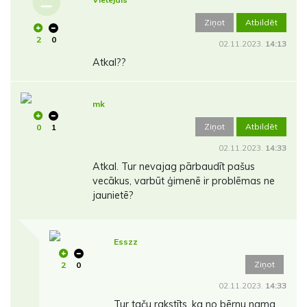
Ziņot
Atbildēt
2
0
02.11.2023.
14:13
Atkal??
mk
Ziņot
Atbildēt
0
1
02.11.2023.
14:33
Atkal. Tur nevajag pārbaudīt pašus
vecākus, varbūt ģimenē ir problēmas ne
jaunietē?
Esszz
Ziņot
2
0
02.11.2023.
14:33
Tur taču rakstīts, ka no bērnu nama