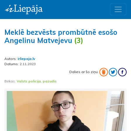
Meklē bezvēsts prombūtnē esošo
Angelinu Matvejevu
(3)
Autors:
irliepaja.lv
Datums:
2.11.2023
Dalies ar šo ziņu:
Birkas:
Valsts policija
,
pazudis