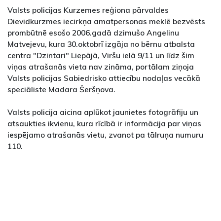
Valsts policijas Kurzemes reģiona pārvaldes
Dievidkurzmes iecirkņa amatpersonas meklē bezvēsts
prombūtnē esošo 2006.gadā dzimušo Angelinu
Matvejevu, kura 30.oktobrī izgāja no bērnu atbalsta
centra "Dzintari" Liepājā, Viršu ielā 9/11 un līdz šim
viņas atrašanās vieta nav zināma, portālam ziņoja
Valsts policijas Sabiedrisko attiecību nodaļas vecākā
speciāliste Madara Šeršņova.
Valsts policija aicina aplūkot jaunietes fotogrāfiju un
atsaukties ikvienu, kura rīcībā ir informācija par viņas
iespējamo atrašanās vietu, zvanot pa tālruņa numuru
110.