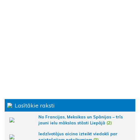
Lasītākie raksti
No Francijas, Meksikas un Spānijas – trīs
jauni ielu mākslas stāsti Liepājā
(2)
Iedzīvotājus aicina izteikt viedokli par
saistošajiem noteikumiem
(3)