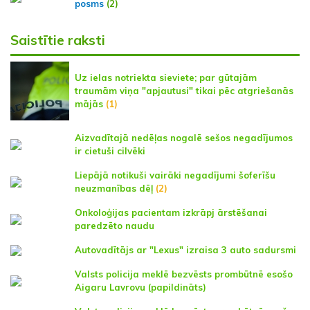
posms
(2)
Saistītie raksti
Uz ielas notriekta sieviete; par gūtajām
traumām viņa "apjautusi" tikai pēc atgriešanās
mājās
(1)
Aizvadītajā nedēļas nogalē sešos negadījumos
ir cietuši cilvēki
Liepājā notikuši vairāki negadījumi šoferīšu
neuzmanības dēļ
(2)
Onkoloģijas pacientam izkrāpj ārstēšanai
paredzēto naudu
Autovadītājs ar "Lexus" izraisa 3 auto sadursmi
Valsts policija meklē bezvēsts prombūtnē esošo
Aigaru Lavrovu (papildināts)