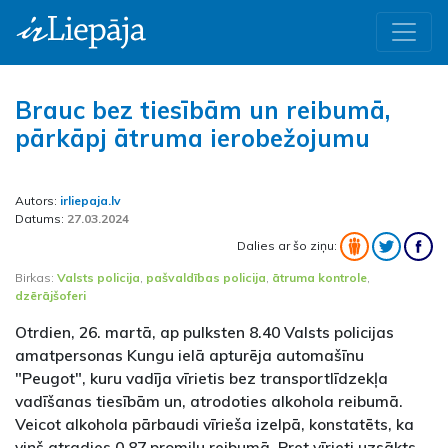
Brauc bez tiesībām un reibumā,
pārkāpj ātruma ierobežojumu
Autors:
irliepaja.lv
Datums:
27.03.2024
Dalies ar šo ziņu:
Birkas:
Valsts policija
,
pašvaldības policija
,
ātruma kontrole
,
dzērājšoferi
Otrdien, 26. martā, ap pulksten 8.40 Valsts policijas
amatpersonas Kungu ielā apturēja automašīnu
"Peugot", kuru vadīja vīrietis bez transportlīdzekļa
vadīšanas tiesībām un, atrodoties alkohola reibumā.
Veicot alkohola pārbaudi vīrieša izelpā, konstatēts, ka
viņš atradies 0,87 promiļu reibumā. Pret vīrieti uzsākts