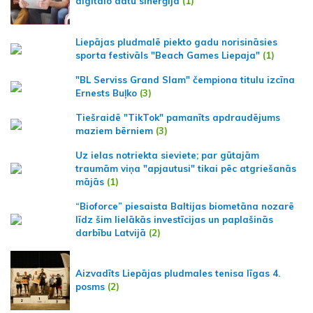
digitālo datu sinerģija
(1)
Liepājas pludmalē piekto gadu norisināsies
sporta festivāls "Beach Games Liepaja"
(1)
"BL Serviss Grand Slam" čempiona titulu izcīna
Ernests Buļko
(3)
Tiešraidē "TikTok" pamanīts apdraudējums
maziem bērniem
(3)
Uz ielas notriekta sieviete; par gūtajām
traumām viņa "apjautusi" tikai pēc atgriešanās
mājās
(1)
“Bioforce” piesaista Baltijas biometāna nozarē
līdz šim lielākās investīcijas un paplašinās
darbību Latvijā
(2)
Aizvadīts Liepājas pludmales tenisa līgas 4.
posms
(2)