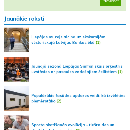
Pievienot
Jaunākie raksti
Liepājas muzejs aicina uz ekskursijām
vēsturiskajā Latvijas Bankas ēkā
(1)
Jaunajā sezonā Liepājas Simfoniskais orķestris
uzstāsies ar pasaules vadošajiem čellistiem
(1)
Populārākie fasādes apdares veidi: kā izvēlēties
piemērotāko
(2)
Sporta skatīšanās evolūcija - tiešraides un