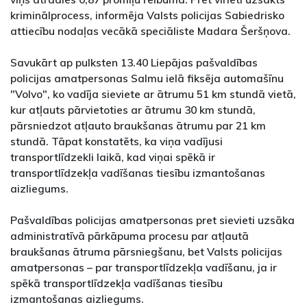
kriminālprocess, informēja Valsts policijas Sabiedrisko
attiecību nodaļas vecākā speciāliste Madara Šeršņova.
Savukārt ap pulksten 13.40 Liepājas pašvaldības
policijas amatpersonas Salmu ielā fiksēja automašīnu
"Volvo", ko vadīja sieviete ar ātrumu 51 km stundā vietā,
kur atļauts pārvietoties ar ātrumu 30 km stundā,
pārsniedzot atļauto braukšanas ātrumu par 21 km
stundā. Tāpat konstatēts, ka viņa vadījusi
transportlīdzekli laikā, kad viņai spēkā ir
transportlīdzekļa vadīšanas tiesību izmantošanas
aizliegums.
Pašvaldības policijas amatpersonas pret sievieti uzsāka
administratīvā pārkāpuma procesu par atļautā
braukšanas ātruma pārsniegšanu, bet Valsts policijas
amatpersonas – par transportlīdzekļa vadīšanu, ja ir
spēkā transportlīdzekļa vadīšanas tiesību
izmantošanas aizliegums.