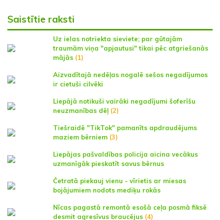
Saistītie raksti
Uz ielas notriekta sieviete; par gūtajām
traumām viņa "apjautusi" tikai pēc atgriešanās
mājās
(1)
Aizvadītajā nedēļas nogalē sešos negadījumos
ir cietuši cilvēki
Liepājā notikuši vairāki negadījumi šoferīšu
neuzmanības dēļ
(2)
Tiešraidē "TikTok" pamanīts apdraudējums
maziem bērniem
(3)
Liepājas pašvaldības policija aicina vecākus
uzmanīgāk pieskatīt savus bērnus
Četratā piekauj vienu - vīrietis ar miesas
bojājumiem nodots mediķu rokās
Nīcas pagastā remontā esošā ceļa posmā fiksē
desmit agresīvus braucējus
(4)