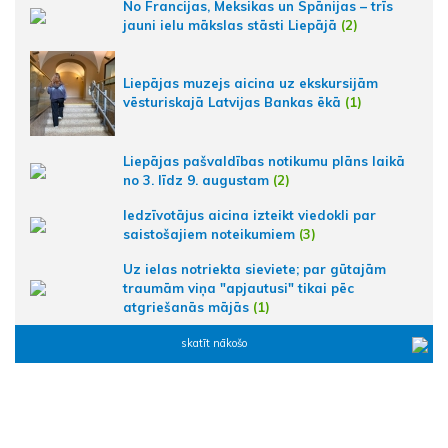
No Francijas, Meksikas un Spānijas – trīs
jauni ielu mākslas stāsti Liepājā
(2)
Liepājas muzejs aicina uz ekskursijām
vēsturiskajā Latvijas Bankas ēkā
(1)
Liepājas pašvaldības notikumu plāns laikā
no 3. līdz 9. augustam
(2)
Iedzīvotājus aicina izteikt viedokli par
saistošajiem noteikumiem
(3)
Uz ielas notriekta sieviete; par gūtajām
traumām viņa "apjautusi" tikai pēc
atgriešanās mājās
(1)
skatīt nākošo