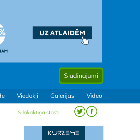
Sludinājumi
de
Viedokļi
Galerijas
Video
a
Silakaktiņa stāsti