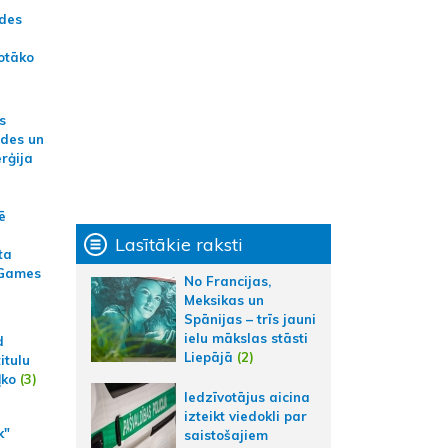
ādes
otāko
s
ides un
erģija
ē
Lasītākie raksti
ta
 Games
No Francijas,
Meksikas un
Spānijas – trīs jauni
ielu mākslas stāsti
d
Liepājā
(2)
itulu
ļko
(3)
Iedzīvotājus aicina
izteikt viedokli par
k"
saistošajiem