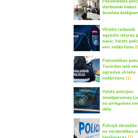
Pašvaldības polic
darbinieki tiekas
ārvalstu kolēģie
Vīrietis reibumā
agresīvi izturas 
sievu, Valsts polic
veic nošķiršanu
(8
Pašvaldības polic
Turaidas ielā vei
agresīva vīrieša
nošķiršanu
(1)
Valsts policijas
amatpersonas Li
no sirmgalves no
dēlu
Policijā vērsušās
no vardarbības c
liepājnieces
(2)