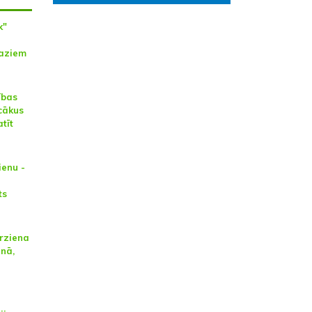
k"
aziem
ības
ecākus
tīt
ienu -
ts
irziena
enā,