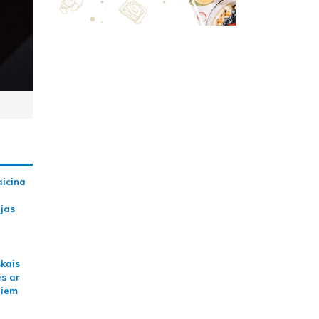
aicina
ijas
skais
es ar
jiem