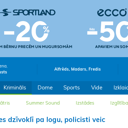
ena,
Alfrēds, Madars, Fredis
usts
Krimināls
Dome
Sports
Vide
Izklai
ātris
Summer Sound
Izstādes
Izglītīb
s dzīvoklī pa logu, policisti veic