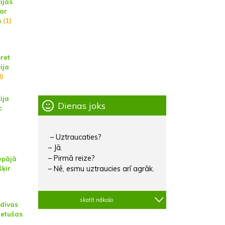
ijas
 ar
m
(1)
pret
ija
)
ija
Dienas joks
c
– Uztraucaties?
– Jā.
– Pirmā reize?
epājā
šķir
– Nē, esmu uztraucies arī agrāk.
skatīt nākošo
 divas
ietušas