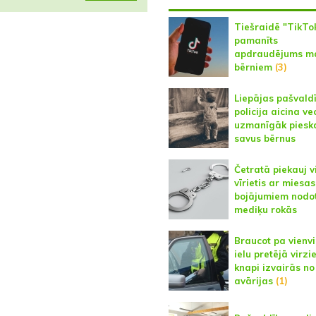
Tiešraidē "TikTo
pamanīts
apdraudējums m
bērniem
(3)
Liepājas pašvald
policija aicina v
uzmanīgāk pieska
savus bērnus
Četratā piekauj v
vīrietis ar miesas
bojājumiem nodo
mediķu rokās
Braucot pa vienv
ielu pretējā virzi
knapi izvairās no
avārijas
(1)