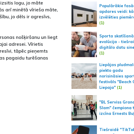
izsitis logu, jo māte
Populārākie fas
ās arī minētā vīrieša māte,
apdares veidi: kā
ību, jo dēls ir agresīvs,
izvēlēties piemēr
(1)
Sporta skatīšanā
rsonas nošķiršanu un liegt
evolūcija - tiešra
ai adresei. Vīrietis
digitālo datu sin
resīvi, tāpēc pieņemts
(1)
jas pagaidu turēšanas
Liepājas pludmal
piekto gadu
norisināsies spor
festivāls "Beach
Liepaja"
(1)
"BL Serviss Gran
Slam" čempiona t
izcīna Ernests Bu
Tiešraidē "TikTo