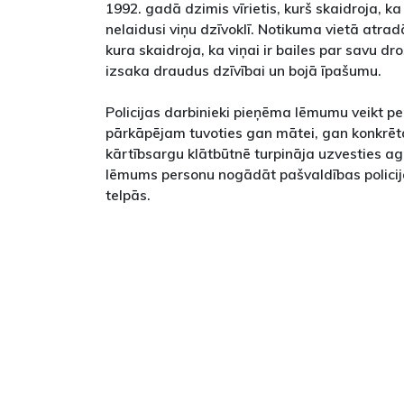
1992. gadā dzimis vīrietis, kurš skaidroja, ka 
nelaidusi viņu dzīvoklī. Notikuma vietā atrad
kura skaidroja, ka viņai ir bailes par savu droš
izsaka draudus dzīvībai un bojā īpašumu.
Policijas darbinieki pieņēma lēmumu veikt pe
pārkāpējam tuvoties gan mātei, gan konkrētaj
kārtībsargu klātbūtnē turpināja uzvesties ag
lēmums personu nogādāt pašvaldības polici
telpās.