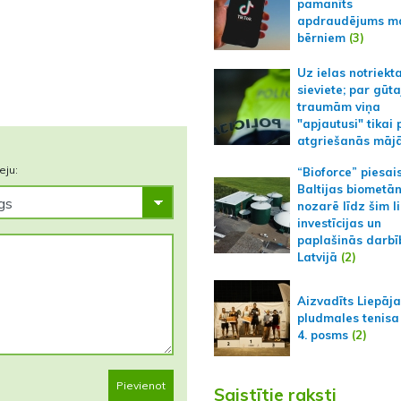
pamanīts
apdraudējums m
bērniem
(3)
Uz ielas notriekt
sieviete; par gūt
traumām viņa
"apjautusi" tikai 
atgriešanās māj
eju:
“Bioforce” piesai
Baltijas biometā
nozarē līdz šim l
investīcijas un
paplašinās darbī
Latvijā
(2)
Aizvadīts Liepāj
pludmales tenisa
4. posms
(2)
Pievienot
Saistītie raksti