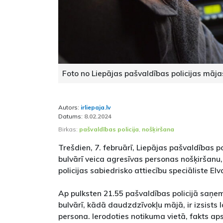
Foto no Liepājas pašvaldības policijas māja
Autors:
irliepaja.lv
Datums:
8.02.2024
Birkas:
pašvaldības policija
,
nošķiršana
Trešdien, 7. februārī, Liepājas pašvaldības p
bulvārī veica agresīvas personas nošķiršanu
policijas sabiedrisko attiecību speciāliste El
Ap pulksten 21.55 pašvaldības policijā saņe
bulvārī, kādā daudzdzīvokļu mājā, ir izsists 
persona. Ierodoties notikuma vietā, fakts aps