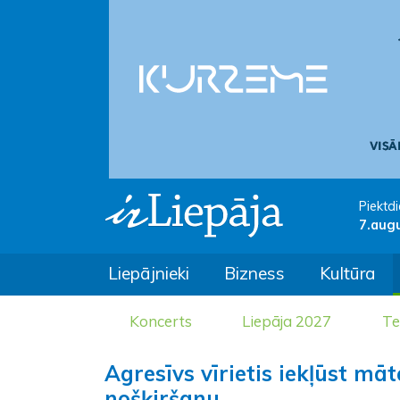
Piektdi
7.aug
Liepājnieki
Bizness
Kultūra
Koncerts
Liepāja 2027
Te
Agresīvs vīrietis iekļūst māte
nošķiršanu