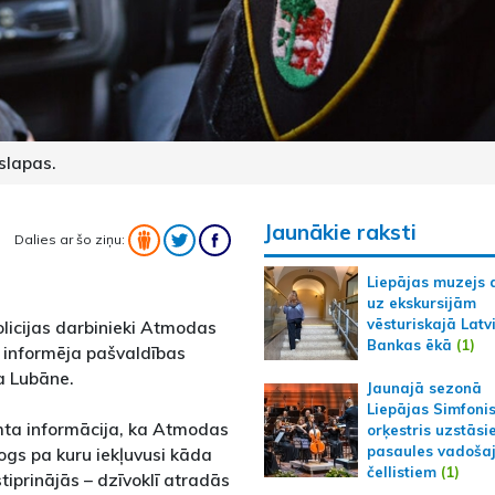
slapas.
Jaunākie raksti
Dalies ar šo ziņu:
Liepājas muzejs 
uz ekskursijām
vēsturiskajā Latv
olicijas darbinieki Atmodas
Bankas ēkā
(1)
, informēja pašvaldības
va Lubāne.
Jaunajā sezonā
Liepājas Simfoni
mta informācija, ka Atmodas
orķestris uzstāsi
pasaules vadoša
logs pa kuru iekļuvusi kāda
čellistiem
(1)
tiprinājās – dzīvoklī atradās