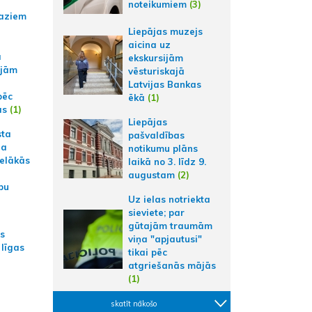
noteikumiem
(3)
aziem
Liepājas muzejs
aicina uz
a
ekskursijām
ajām
vēsturiskajā
Latvijas Bankas
pēc
ēkā
(1)
ās
(1)
Liepājas
sta
pašvaldības
na
notikumu plāns
ielākās
laikā no 3. līdz 9.
augustam
(2)
bu
Uz ielas notriekta
sieviete; par
gūtajām traumām
as
viņa "apjautusi"
 līgas
tikai pēc
atgriešanās mājās
(1)
skatīt nākošo