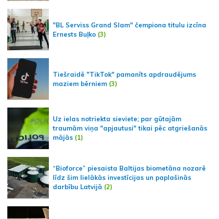
"BL Serviss Grand Slam" čempiona titulu izcīna
Ernests Buļko
(3)
Tiešraidē "TikTok" pamanīts apdraudējums
maziem bērniem
(3)
Uz ielas notriekta sieviete; par gūtajām
traumām viņa "apjautusi" tikai pēc atgriešanās
mājās
(1)
“Bioforce” piesaista Baltijas biometāna nozarē
līdz šim lielākās investīcijas un paplašinās
darbību Latvijā
(2)