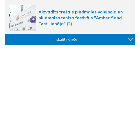
Aizvadīts trešais pludmales volejbola un
pludmales tenisa festivāls "Amber Sand
Fest Liepāja"
(2)
skatīt nākošo