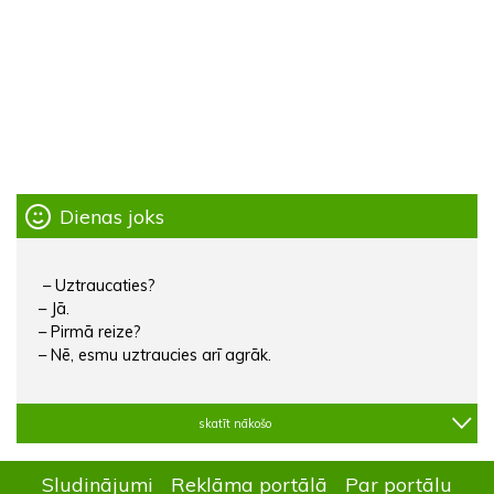
Dienas joks
– Uztraucaties?
– Jā.
– Pirmā reize?
– Nē, esmu uztraucies arī agrāk.
skatīt nākošo
Sludinājumi
Reklāma portālā
Par portālu