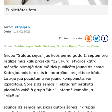
Publicitātes foto
Autors:
irliepaja.lv
Datums:
1.02.2021
Dalies ar šo ziņu:
Birkas:
Saldās sejas
,
Valentīndiena
,
Guntars Račs
,
Tomass Kleins
Grupa "Saldās sejas" jau kopš pērnā gada 1. septembra
realizē muzikālu projektu "12", kura ietvaros katra
mēneša pirmajā datumā tiek publicēta jauna dziesma.
Katrs jaunais ieraksts ir sadarbības projekts ar kādu
Latvijā jau pazīstamu vai jaunu komponistu, vai
izpildītāju. Šoreiz dziesmas "Februāris" ierakstā
piedalās vokālā grupa "4tie", informē kompānija
"MicRec".
Jaunās dziesmas mūzikas autors šoreiz ir grupas