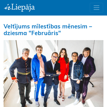
Veltījums mīlestības mēnesim –
dziesma "Februāris"