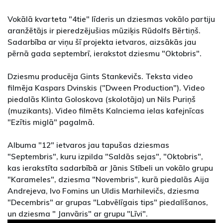
Vokālā kvarteta "4tie" līderis un dziesmas vokālo partiju
aranžētājs ir pieredzējušias mūziķis Rūdolfs Bērtiņš.
Sadarbība ar viņu šī projekta ietvaros, aizsākās jau
pērnā gada septembrī, ierakstot dziesmu "Oktobris".
Dziesmu producēja Gints Stankevičs. Teksta video
filmēja Kaspars Dvinskis ("Dween Production"). Video
piedalās Klinta Goloskova (skolotāja) un Nils Puriņš
(muzikants). Video filmēts Kalnciema ielas kafejnīcas
"Ezītis miglā" pagalmā.
Albuma "12" ietvaros jau tapušas dziesmas
"Septembris", kuru izpilda "Saldās sejas", "Oktobris",
kas ierakstīta sadarbībā ar Jānis Stībeli un vokālo grupu
"Karameles", dziesma "Novembris", kurā piedalās Aija
Andrejeva, Ivo Fomins un Uldis Marhilevičs, dziesma
"Decembris" ar grupas "Labvēlīgais tips" piedalīšanos,
un dziesma " Janvāris" ar grupu "Līvi".