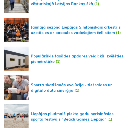
vēsturiskajā Latvijas Bankas ēkā
(1)
Jaunajā sezonā Liepājas Simfoniskais orķestris
uzstāsies ar pasaules vadošajiem čellistiem
(1)
Populārākie fasādes apdares veidi: kā izvēlēties
piemērotāko
(1)
Sporta skatīšanās evolūcija - tiešraides un
digitālo datu sinerģija
(1)
Liepājas pludmalē piekto gadu norisināsies
sporta festivāls "Beach Games Liepaja"
(1)