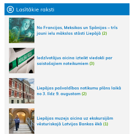
Lasītākie raksti
No Francijas, Meksikas un Spānijas – trīs
jauni ielu mākslas stāsti Liepājā
(2)
Iedzīvotājus aicina izteikt viedokli par
saistošajiem noteikumiem
(3)
Liepājas pašvaldības notikumu plāns laikā
no 3. līdz 9. augustam
(2)
Liepājas muzejs aicina uz ekskursijām
vēsturiskajā Latvijas Bankas ēkā
(1)