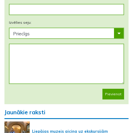
Izvēlies seju:
Pievienot
Jaunākie raksti
Liepājas muzejs aicina uz ekskursijām