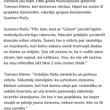
sastāvā jau kopš 1985.gada muzicējošais ģitārists
Tomass Kleins, bet dziesmas vārdus, tāpat ka visām šī
projekta dziesmām, rakstījis grupas bundzinieks
Guntars Račs.
Guntars Račs: "Pēc tam, kad ar "Līviem" janvārī bijām
realizējušu kārtīgu rokenrolu, februārī gribējās uzrakstīt
klasisku mīlas stāstu. Šoreiz tas ir stāsts par skolotāju
un muzikantu, kuri katru vakaru vienā tramvajā dodas
no darba uz mājām. Viņi vēl nezina to, ka ir radīti viens
otram, bet nojauš, ka satiksies. Viss, ko viņi vēl nezina,
ka viņu mīlestība sēž tikai 2 solu rindas tālāk."
Tomass Kleins: "Gribējās tādu vienkāršu un patiesu
stāstu. Sākotnēji domājām, ka uzticēsim dziesmu
kādam solistam, bet tad dzima ideja par sadarbību ar
vokālo kvartetu un viņi krietni pamainīja sākotnēji
iecerēto skanējumu. Un tas ir tas jaukākais, ka ieejot
studjā ar pilnīgi jaunu dziesmu, nekad nezini, kās no tā
visa sanāks."