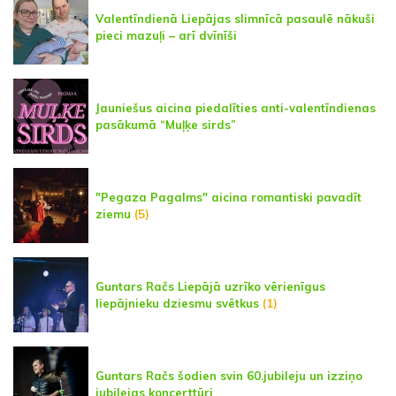
Valentīndienā Liepājas slimnīcā pasaulē nākuši
pieci mazuļi – arī dvīnīši
Jauniešus aicina piedalīties anti-valentīndienas
pasākumā “Muļķe sirds”
"Pegaza Pagalms" aicina romantiski pavadīt
ziemu
(5)
Guntars Račs Liepājā uzrīko vērienīgus
liepājnieku dziesmu svētkus
(1)
Guntars Račs šodien svin 60.jubileju un izziņo
jubilejas koncerttūri