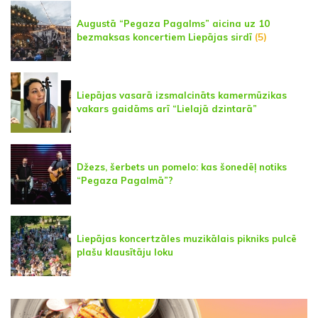
Augustā “Pegaza Pagalms” aicina uz 10
bezmaksas koncertiem Liepājas sirdī
(5)
Liepājas vasarā izsmalcināts kamermūzikas
vakars gaidāms arī “Lielajā dzintarā”
Džezs, šerbets un pomelo: kas šonedēļ notiks
“Pegaza Pagalmā”?
Liepājas koncertzāles muzikālais pikniks pulcē
plašu klausītāju loku