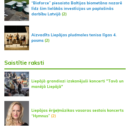
“Bioforce” piesaista Baltijas biometāna nozarē
līdz šim lielākās investīcijas un paplašinās
darbību Latvijā
(2)
Aizvadīts Liepājas pludmales tenisa līgas 4.
posms
(2)
Saistītie raksti
Liepājā grandiozi izskanējuši koncerti "Tavā un
manējā Liepājā"
Liepājas ērģeļmūzikas vasaras sestais koncerts
“Hymnus”
(2)