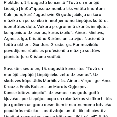
Piektdien, 14. augustā koncertā "Tavā un manējā
Liepājā | ImKa" īpaša uzmanība tiks veltīta Imantam
Kalniņam, kurš šogad svin 85 gadu jubileju un kura
mūzika un personība ir neatņemama Liepājas kultūras
identitātes daļa. Vakara programmā skanēs iemīļotas
komponista dziesmas, kuras izpildīs Ainars Mielavs,
Agnese, Igo, Kristiāna Stirāne un Latvijas Nacionālā
teātra aktieris Gundars Grasbergs. Par muzikālo
pavadījumu rūpēsies profesionālu mūziķu sastāvs
pianista Jura Kristona vadībā.
Savukārt sestdien, 15. augustā koncertos "Tavā un
manējā Liepājā | Liepājnieku zelta dziesmas". Uz
skatuves kāps Uldis Marhilevičs, Ainars Virga, Igo, Ance
Krauze, Emīls Balceris un Marats Ogļezņevs.
Koncertdārzu piepildīs dziesmas, kas gadu gaitā
kļuvušas par Liepājas popa un rokmūzikas vizītkarti, tās
jau gadiem un gadu desmitiem ir neatņemama latviešu
populārās mūzikas sastāvdaļa, un tās tik ļoti piestāv
Liepājai, vasarai un koncertdārzam "Pūt, vējiņi!". Siltā