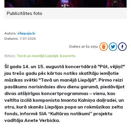
Publicitātes foto
Autors:
irliepaja.lv
Datums:
7.07.2026
Dalies ar šo ziņu:
Birkas:
Tavā un manējā Liepājā
,
koncerts
Šī gada 14. un 15. augustā koncertdārzā "Pūt, vējiņi!"
jau trešo gadu pēc kārtas notiks skatītāju iemīļotie
mūzikas svētki "Tavā un manējā Liepājā". Pirmo reizi
pasākums norisināsies divu dienu garumā, piedāvājot
divas atšķirīgas koncertprogrammas – vienu, kas
veltīta izcilā komponista Imanta Kalniņa daiļradei, un
otru, kurā skanēs Liepājas popa un rokmūzikas zelta
fonds, informē SIA “Kultūras notikumi” projektu
vadītāja Anete Verbicka.