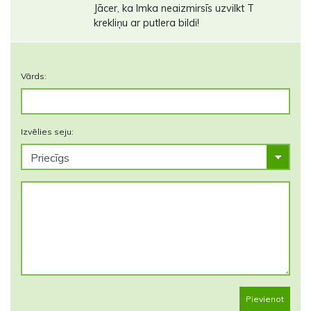
Jācer, ka Imka neaizmirsīs uzvilkt T
krekliņu ar putlera bildi!
Vārds:
Izvēlies seju:
Pievienot