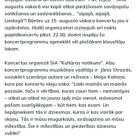
augusta vakarā visi kopā atkal piedzīvosim saviļņojošu
satikšanos un sadziedāšanos... "aijaijā, aijaijā,
Liedagā"! Biļetes uz 15. augusta vakara koncertu jau ir
izpārdotas, tādēļ organizatori izziņojuši arī nakts
papildkoncertu plkst. 22.00, dodot iespēju šo
koncertprogrammu apmeklēt vēl plašākam klausītāju
lokam.
Koncertus organizē SIA "Kultūras notikumi". Abu
koncertprogrammu muzikālais vadītājs ir Jānis Strazds,
savukārt scenārija autore un režisore – Maija Kalniņa,
kura par koncertu ideju saka: “Laiki mainās un mainās
pasaule, taču ir vērtības, kuras cauri tiem – nemainīgas
– atkal un atkal no jauna spēj mūs vienot, iedvesmot
pašam svarīgākajam – būt tiem, kas esam. Un
liepājniekiem tās ir dziesmas, kuras ir kas vairāk par
skaņu. Tās ir mūsu mugurkauls, sirdsapziņa un mūsu
mīlestība. Šie ir mīlestības un piederības dziesmu
svētki!”