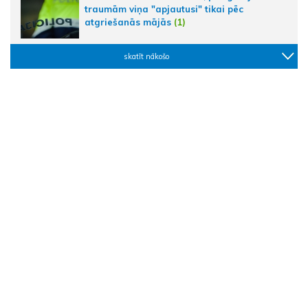
traumām viņa "apjautusi" tikai pēc
atgriešanās mājās
(1)
skatīt nākošo