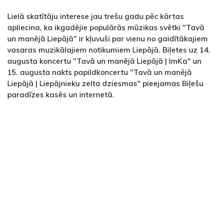
Lielā skatītāju interese jau trešu gadu pēc kārtas
apliecina, ka ikgadējie populārās mūzikas svētki "Tavā
un manējā Liepājā" ir kļuvuši par vienu no gaidītākajiem
vasaras muzikālajiem notikumiem Liepājā. Biļetes uz 14.
augusta koncertu "Tavā un manējā Liepājā | ImKa" un
15. augusta nakts papildkoncertu "Tavā un manējā
Liepājā | Liepājnieku zelta dziesmas" pieejamas Biļešu
paradīzes kasēs un internetā.