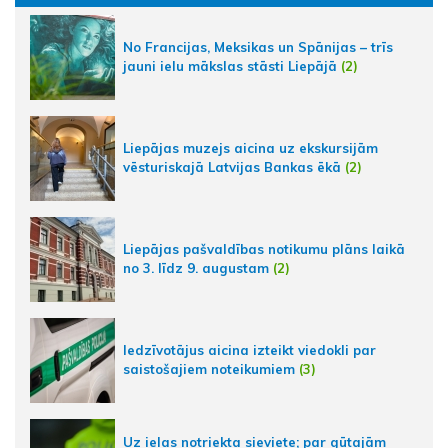
No Francijas, Meksikas un Spānijas – trīs
jauni ielu mākslas stāsti Liepājā
(2)
Liepājas muzejs aicina uz ekskursijām
vēsturiskajā Latvijas Bankas ēkā
(2)
Liepājas pašvaldības notikumu plāns laikā
no 3. līdz 9. augustam
(2)
Iedzīvotājus aicina izteikt viedokli par
saistošajiem noteikumiem
(3)
Uz ielas notriekta sieviete; par gūtajām