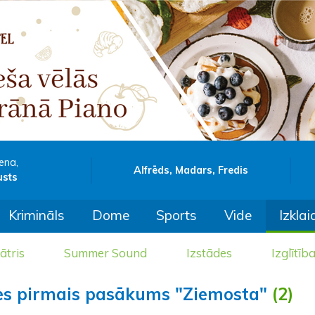
ena,
Alfrēds, Madars, Fredis
usts
Krimināls
Dome
Sports
Vide
Izklai
ātris
Summer Sound
Izstādes
Izglītīb
ies pirmais pasākums "Ziemosta"
(2)