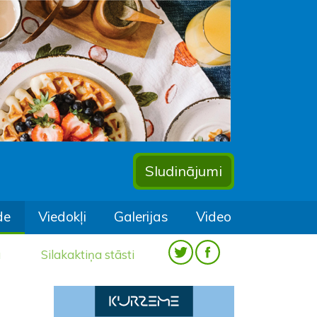
Sludinājumi
de
Viedokļi
Galerijas
Video
a
Silakaktiņa stāsti