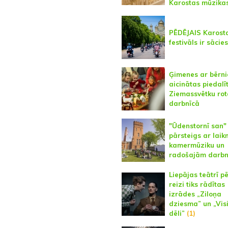
Karostas mūzikas
PĒDĒJAIS Karost
festivāls ir sācies
Ģimenes ar bērn
aicinātas piedalī
Ziemassvētku ro
darbnīcā
"Ūdenstornī san"
pārsteigs ar laik
kamermūziku un
radošajām darb
Liepājas teātrī p
reizi tiks rādītas
izrādes „Ziloņa
dziesma” un „Vis
dēli”
(1)