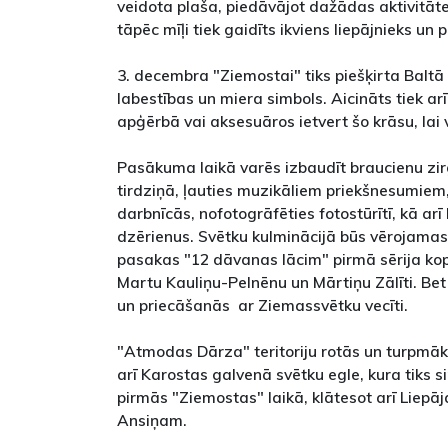
veidota plaša, piedāvājot dažādas aktivitā
tāpēc mīļi tiek gaidīts ikviens liepājnieks un p
3. decembra "Ziemostai" tiks piešķirta Baltā
labestības un miera simbols. Aicināts tiek ar
apģērbā vai aksesuāros ietvert šo krāsu, lai
Pasākuma laikā varēs izbaudīt braucienu zirg
tirdziņā, ļauties muzikāliem priekšnesumiem,
darbnīcās, nofotogrāfēties fotostūrītī, kā ar
dzērienus. Svētku kulminācijā būs vērojama
pasakas "12 dāvanas lācim" pirmā sērija kop
Martu Kauliņu-Pelnēnu un Mārtiņu Zālīti. Be
un priecāšanās ar Ziemassvētku vecīti.
"Atmodas Dārza" teritoriju rotās un turpmāk 
arī Karostas galvenā svētku egle, kura tiks si
pirmās "Ziemostas" laikā, klātesot arī Liep
Ansiņam.