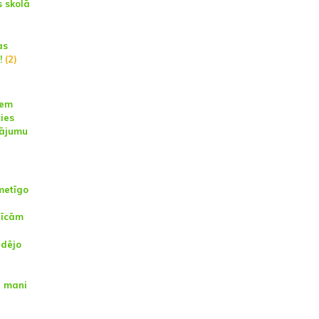
 skolā
as
!
(2)
iem
ties
tājumu
metīgo
nīcām
ēdējo
i mani