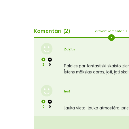
Komentāri (2)
aizvērt komentārus
Zaķītis
2
0
Paldies par fantastiski skaisto zi
Īstens mākslas darbs, ļoti, ļoti ska
hai!
0
0
Jauka vieta ,jauka atmosfēra, prie