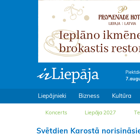
Piektdi
7.aug
Liepājnieki
Bizness
Kultūra
Koncerts
Liepāja 2027
Te
Svētdien Karostā norisinās