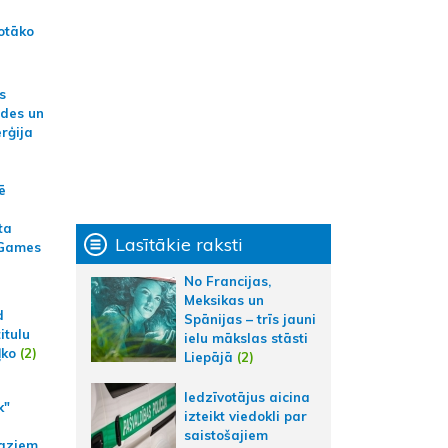
otāko
s
ides un
erģija
ē
ta
Lasītākie raksti
 Games
No Francijas,
Meksikas un
d
Spānijas – trīs jauni
itulu
ielu mākslas stāsti
ļko
(2)
Liepājā
(2)
Iedzīvotājus aicina
k"
izteikt viedokli par
saistošajiem
aziem