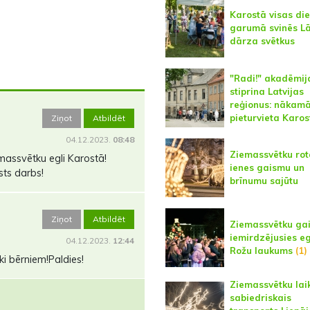
Karostā visas di
garumā svinēs L
dārza svētkus
"Radi!" akadēmij
stiprina Latvijas
reģionus: nākam
pieturvieta Karos
Ziņot
Atbildēt
04.12.2023.
08:48
Ziemassvētku rot
emassvētku egli Karostā!
ienes gaismu un
ists darbs!
brīnumu sajūtu
Ziņot
Atbildēt
Ziemassvētku ga
iemirdzējusies eg
04.12.2023.
12:44
Rožu laukums
(1)
ki bērniem!Paldies!
Ziemassvētku lai
sabiedriskais