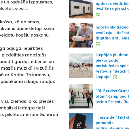
tes un radošās izpausmes,
apdares veidi: kā
ilsētas viesis.
izvēlēties piemēr
(1)
 krāsa, kā gaismas,
Sporta skatīšanā
ī ikviens apmeklētājs savā
evolūcija - tiešra
 veidotu kopēju noskaņu.
digitālo datu sin
(1)
a pajūgā, iepirkties
 piedalīties radošajās
Liepājas pludmal
piekto gadu
ī baudīt gardus ēdienus un
norisināsies spor
s mazās muzikāli vizuālās
festivāls "Beach
ā ar Karīnu Tatarinovu,
Liepaja"
(1)
t pasākuma izkaņā rotaļas
"BL Serviss Gran
Slam" čempiona t
visu ziemas laiku priecēs
izcīna Ernests Bu
mboliski iedegta tieši
ājas pilsētas mēram Gunāram
Tiešraidē "TikTo
pamanīts
apdraudējums m