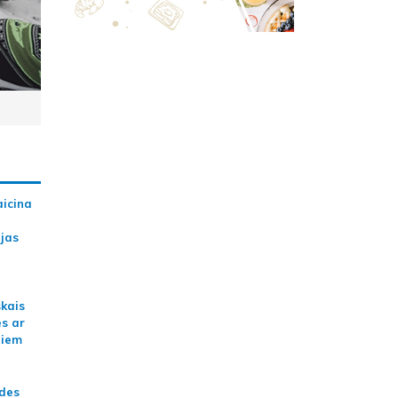
aicina
ijas
skais
es ar
jiem
ādes