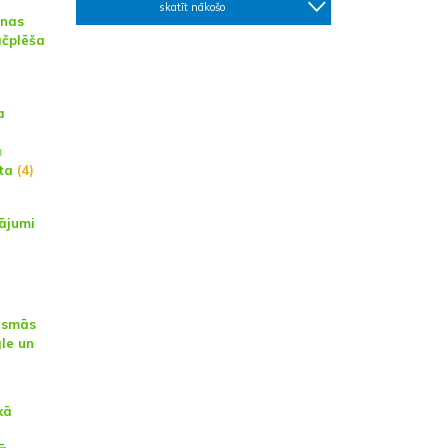
skatīt nākošo
enas
āčplēša
a
ā
ta
(4)
ājumi
ismās
le un
kā