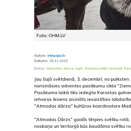
Foto: OHM.LV
Autors:
irliepaja.lv
Datums:
30.11.2023
Birkas:
Atmodas dārzs
,
egle
,
Ziemassvētki
,
tirdziņš
,
Kar
Jau šajā svētdienā, 3. decembrī, no pulkste
norisināsies adventes pasākumu cikla "Ziem
Pasākuma laikā tiks iedegta Karostas galv
ietvaros ikviens aicināts iesaistīties labdarī
"Atmodas dārza" kultūras koordinatore Mad
"Atmodas Dārzs" gaidīs tērpies svētku rotā,
noskaņa un teritorijā būs baudāma svētku 