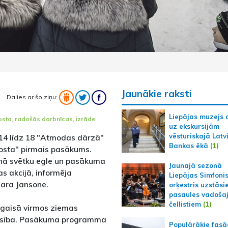
Jaunākie raksti
Dalies ar šo ziņu:
Liepājas muzejs 
osta
,
radošās darbnīcas
,
izrāde
uz ekskursijām
vēsturiskajā Latv
n 14 līdz 18 "Atmodas dārzā"
Bankas ēkā
(1)
osta" pirmais pasākums.
enā svētku egle un pasākuma
Jaunajā sezonā
bas akcijā, informēja
Liepājas Simfoni
ara Jansone.
orķestris uzstāsi
pasaules vadoša
čellistiem
(1)
 gaisā virmos ziemas
rosība. Pasākuma programma
Populārākie fas