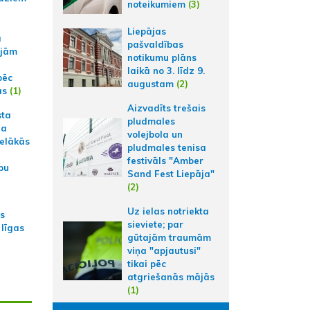
noteikumiem
(3)
Liepājas
a
pašvaldības
ajām
notikumu plāns
laikā no 3. līdz 9.
pēc
augustam
(2)
ās
(1)
Aizvadīts trešais
sta
pludmales
na
volejbola un
ielākās
pludmales tenisa
festivāls "Amber
bu
Sand Fest Liepāja"
(2)
Uz ielas notriekta
as
sieviete; par
 līgas
gūtajām traumām
viņa "apjautusi"
tikai pēc
atgriešanās mājās
(1)