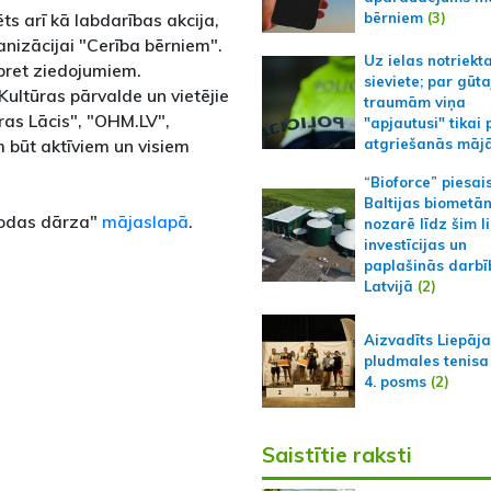
bērniem
(3)
 arī kā labdarības akcija,
anizācijai "Cerība bērniem".
Uz ielas notriekt
pret ziedojumiem.
sieviete; par gūt
ultūras pārvalde un vietējie
traumām viņa
ras Lācis", "OHM.LV",
"apjautusi" tikai 
 būt aktīviem un visiem
atgriešanās māj
!
“Bioforce” piesai
Baltijas biometā
odas dārza"
mājaslapā
.
nozarē līdz šim l
investīcijas un
paplašinās darbī
Latvijā
(2)
Aizvadīts Liepāj
pludmales tenisa
4. posms
(2)
Saistītie raksti