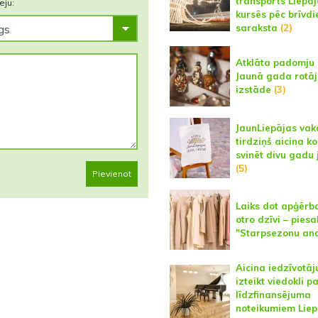
transports Liepā
eju:
kursēs pēc brīvdi
saraksta
(2)
Atklāta padomju 
Jaunā gada rotā
izstāde
(3)
JaunLiepājas vak
tirdziņš aicina k
svinēt divu gadu 
(5)
Pievienot
Laiks dot apģēr
otro dzīvi – piesa
"Starpsezonu and
Aicina iedzīvotāj
izteikt viedokli p
līdzfinansējuma
noteikumiem Liep