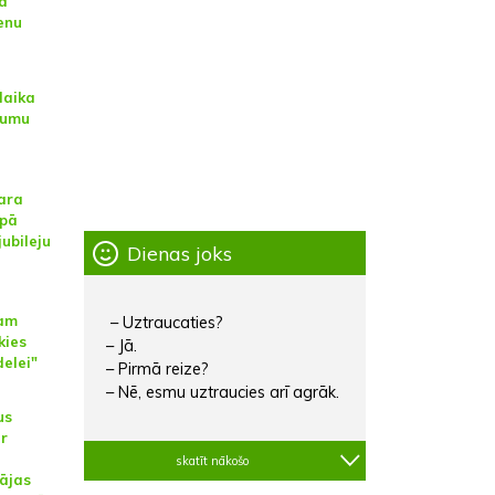
jā
enu
laika
jumu
ara
opā
jubileju
Dienas joks
bam
– Uztraucaties?
kies
– Jā.
elei"
– Pirmā reize?
– Nē, esmu uztraucies arī agrāk.
us
ar
skatīt nākošo
ājas