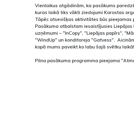
Vienlaikus atgādinām, ka pasākums paredzēts
kuras laikā tiks vākti ziedojumi Karostas org
Tāpēc atsevišķas aktivitātes būs pieejamas 
Pasākuma atbalstam iesaistījusies Liepājas K
uzņēmumi – "InCopy", "Liepājas papīrs", "Mā
"WindUp" un konditoreja "Gatvess". Aicinām
kopā mums paveikt ko labu šajā svētku laikā
Pilna pasākuma programma pieejama "Atm