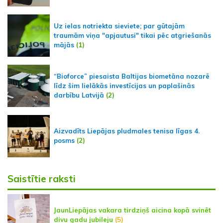
Uz ielas notriekta sieviete; par gūtajām
traumām viņa "apjautusi" tikai pēc atgriešanās
mājās
(1)
“Bioforce” piesaista Baltijas biometāna nozarē
līdz šim lielākās investīcijas un paplašinās
darbību Latvijā
(2)
Aizvadīts Liepājas pludmales tenisa līgas 4.
posms
(2)
Saistītie raksti
JaunLiepājas vakara tirdziņš aicina kopā svinēt
divu gadu jubileju
(5)