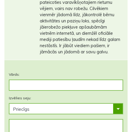
pateicoties varavīkšņotajiem rietumu
vējiem, vairs nav robežu. Cilvēkiem
vienmēr jādomā līdz, jākontrolē bērnu
aktivitātes un paziņu loks, spēcīgi
jāierobežo piekļuve apšaubāmām
vietnēm internetā, un diemžēl oficiālie
mediji patiesību ļaudīm nekad līdz galam
nestāstīs. Ir jābūt viediem pašiem, ir
jāmācās un jādomā ar savu galvu.
Vārds:
Izvēlies seju: