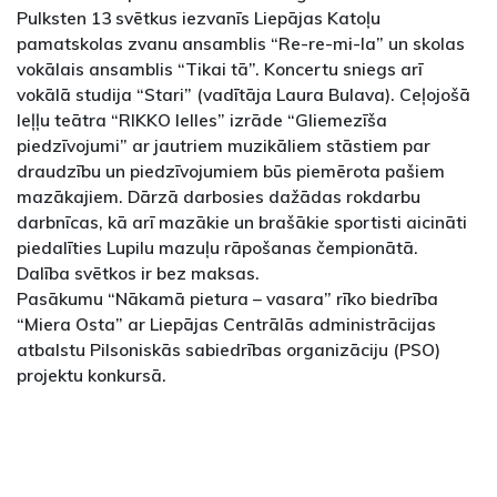
Pulksten 13 svētkus iezvanīs Liepājas Katoļu
pamatskolas zvanu ansamblis “Re-re-mi-la” un skolas
vokālais ansamblis “Tikai tā”. Koncertu sniegs arī
vokālā studija “Stari” (vadītāja Laura Bulava). Ceļojošā
leļļu teātra “RIKKO lelles” izrāde “Gliemezīša
piedzīvojumi” ar jautriem muzikāliem stāstiem par
draudzību un piedzīvojumiem būs piemērota pašiem
mazākajiem. Dārzā darbosies dažādas rokdarbu
darbnīcas, kā arī mazākie un brašākie sportisti aicināti
piedalīties Lupilu mazuļu rāpošanas čempionātā.
Dalība svētkos ir bez maksas.
Pasākumu “Nākamā pietura – vasara” rīko biedrība
“Miera Osta” ar Liepājas Centrālās administrācijas
atbalstu Pilsoniskās sabiedrības organizāciju (PSO)
projektu konkursā.