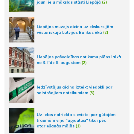
jauni ielu mākslas stāsti Liepājā
(2)
Liepājas muzejs aicina uz ekskursijām
vēsturiskajā Latvijas Bankas ēkā
(2)
Liepājas pašvaldības notikumu plāns laikā
no 3. līdz 9. augustam
(2)
Iedzīvotājus aicina izteikt viedokli par
saistošajiem noteikumiem
(3)
Uz ielas notriekta sieviete; par gūtajām
traumām viņa "apjautusi" tikai pēc
atgriešanās mājās
(1)