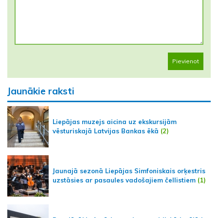
Pievienot
Jaunākie raksti
Liepājas muzejs aicina uz ekskursijām
vēsturiskajā Latvijas Bankas ēkā
(2)
Jaunajā sezonā Liepājas Simfoniskais orķestris
uzstāsies ar pasaules vadošajiem čellistiem
(1)