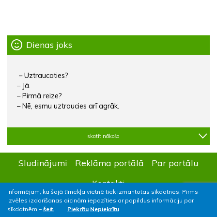
Dienas joks
– Uztraucaties?
– Jā.
– Pirmā reize?
– Nē, esmu uztraucies arī agrāk.
skatīt nākošo
Sludinājumi
Reklāma portālā
Par portālu
Kontakti
Informējam, ka šajā tīmekļa vietnē tiek izmantotas sīkdatnes. Pirms
izvēles izdarīšanas aicinām iepazīties ar papildus informāciju par
sīkdatnēm –
šeit.
Piekrītu
Nepiekrītu