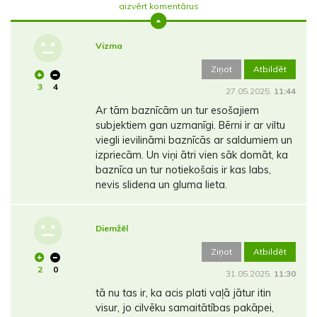
aizvērt komentārus
Vizma
Ziņot
Atbildēt
3
4
27.05.2025.
11:44
Ar tām baznīcām un tur esošajiem
subjektiem gan uzmanīgi. Bērni ir ar viltu
viegli ievilināmi baznīcās ar saldumiem un
izpriecām. Un viņi ātri vien sāk domāt, ka
baznīca un tur notiekošais ir kas labs,
nevis slidena un gluma lieta.
Diemžēl
Ziņot
Atbildēt
2
0
31.05.2025.
11:30
tā nu tas ir, ka acis plati vaļā jātur itin
visur, jo cilvēku samaitātības pakāpei,