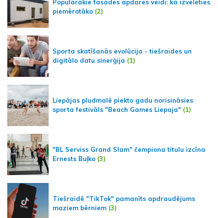
Populārākie fasādes apdares veidi: kā izvēlēties
piemērotāko
(2)
Sporta skatīšanās evolūcija - tiešraides un
digitālo datu sinerģija
(1)
Liepājas pludmalē piekto gadu norisināsies
sporta festivāls "Beach Games Liepaja"
(1)
"BL Serviss Grand Slam" čempiona titulu izcīna
Ernests Buļko
(3)
Tiešraidē "TikTok" pamanīts apdraudējums
maziem bērniem
(3)