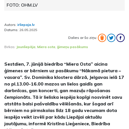
FOTO: OHM.LV
Autors:
irliepaja.lv
Datums:
26.05.2025
Dalies ar šo ziņu:
Birkas:
Jaunliepāja
,
Miera osta
,
ģimeņu pasākums
Sestdien, 7. jūnijā biedrība “Miera Osta” aicina
ģimenes ar bērniem uz pasākumu “Nākamā pietura –
vasara”. Sv. Dominika klostera dārzā, Jelgavas ielā 17
no pl.13.00-16.00 mazos un lielos gaidīs gan
darbnīcas, gan koncerti, gan mazuļu rāpošanas
čempionāts. Tā ir lieliska iespēja kopīgi nosvinēt savu
atstāto balsi pašvaldību vēlēšanās, kur šogad arī
bērniem no pirmskolas līdz 18 gadu vecumam dota
iespēja veikt izvēli par kādu Liepājai aktuālu
jautājumu, informē Kristīna Lieģeniece, Biedrība