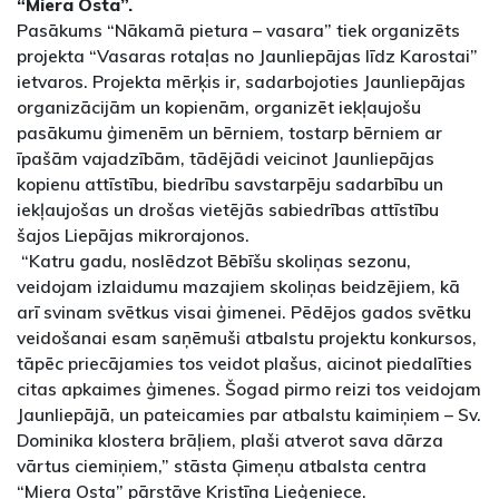
“Miera Osta”.
Pasākums “Nākamā pietura – vasara” tiek organizēts
projekta “Vasaras rotaļas no Jaunliepājas līdz Karostai”
ietvaros. Projekta mērķis ir, sadarbojoties Jaunliepājas
organizācijām un kopienām, organizēt iekļaujošu
pasākumu ģimenēm un bērniem, tostarp bērniem ar
īpašām vajadzībām, tādējādi veicinot Jaunliepājas
kopienu attīstību, biedrību savstarpēju sadarbību un
iekļaujošas un drošas vietējās sabiedrības attīstību
šajos Liepājas mikrorajonos.
“Katru gadu, noslēdzot Bēbīšu skoliņas sezonu,
veidojam izlaidumu mazajiem skoliņas beidzējiem, kā
arī svinam svētkus visai ģimenei. Pēdējos gados svētku
veidošanai esam saņēmuši atbalstu projektu konkursos,
tāpēc priecājamies tos veidot plašus, aicinot piedalīties
citas apkaimes ģimenes. Šogad pirmo reizi tos veidojam
Jaunliepājā, un pateicamies par atbalstu kaimiņiem – Sv.
Dominika klostera brāļiem, plaši atverot sava dārza
vārtus ciemiņiem,” stāsta Ģimeņu atbalsta centra
“Miera Osta” pārstāve Kristīna Lieģeniece.