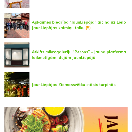
Apkaimes biedrība “JaunLiepāja” aicina uz Lielo
JaunLiepājas kaimiņu talku
(5)
Atklās mikrogaleriju “Perons” – jauna platforma
laikmetīgām idejām JaunLiepājā
JaunLiepājas Ziemassvētku stāsts turpinās